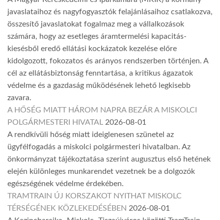
javaslataihoz és nagyfogyasztók felajánlásaihoz csatlakozva,
összesítő javaslatokat fogalmaz meg a vállalkozások
számára, hogy az esetleges áramtermelési kapacitás-
kiesésből eredő ellátási kockázatok kezelése előre
kidolgozott, fokozatos és arányos rendszerben történjen. A
cél az ellátásbiztonság fenntartása, a kritikus ágazatok
védelme és a gazdaság működésének lehető legkisebb
zavara.
A HŐSÉG MIATT HÁROM NAPRA BEZÁR A MISKOLCI
POLGÁRMESTERI HIVATAL
2026-08-01
A rendkívüli hőség miatt ideiglenesen szünetel az
ügyfélfogadás a miskolci polgármesteri hivatalban. Az
önkormányzat tájékoztatása szerint augusztus első hetének
elején különleges munkarendet vezetnek be a dolgozók
egészségének védelme érdekében.
TRAMTRAIN ÚJ KORSZAKOT NYITHAT MISKOLC
TÉRSÉGÉNEK KÖZLEKEDÉSÉBEN
2026-08-01