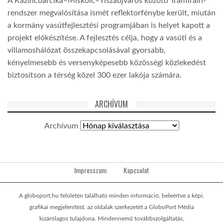
A Kazincbarcika–Miskolc–Tiszaújváros közötti TramTrain-
rendszer megvalósítása ismét reflektorfénybe került, miután
a kormány vasútfejlesztési programjában is helyet kapott a
projekt előkészítése. A fejlesztés célja, hogy a vasúti és a
villamoshálózat összekapcsolásával gyorsabb,
kényelmesebb és versenyképesebb közösségi közlekedést
biztosítson a térség közel 300 ezer lakója számára.
ARCHÍVUM
Archívum
Impresszum
Kapcsolat
A globoport.hu felületén található minden információ, beleértve a képi,
grafikai megjelenítést, az oldalak szerkezetét a GloboPort Média
kizárólagos tulajdona. Mindennemű továbbszolgáltatás,