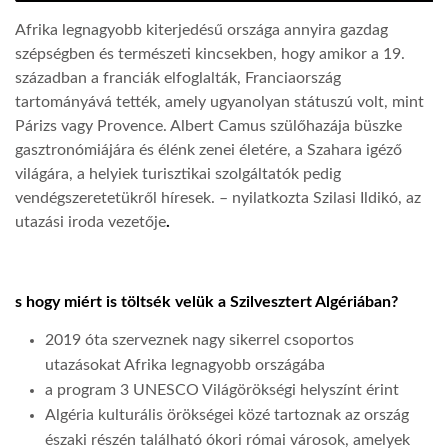
Afrika legnagyobb kiterjedésű országa annyira gazdag
LATIMO.HU
szépségben és természeti kincsekben, hogy amikor a 19.
században a franciák elfoglalták, Franciaország
tartományává tették, amely ugyanolyan státuszú volt, mint
GLOBOBOOK
Párizs vagy Provence. Albert Camus szülőhazája büszke
gasztronómiájára és élénk zenei életére, a Szahara igéző
világára, a helyiek turisztikai szolgáltatók pedig
vendégszeretetükről híresek. – nyilatkozta Szilasi Ildikó, az
utazási iroda vezetője
.
s hogy miért is töltsék velük a Szilvesztert Algériában?
2019 óta szerveznek nagy sikerrel csoportos
utazásokat Afrika legnagyobb országába
a program 3 UNESCO Világörökségi helyszínt érint
Algéria kulturális örökségei közé tartoznak az ország
északi részén található ókori római városok, amelyek