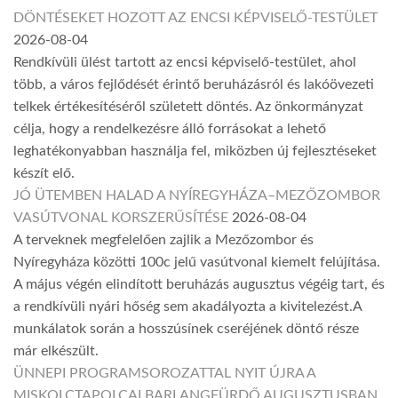
DÖNTÉSEKET HOZOTT AZ ENCSI KÉPVISELŐ-TESTÜLET
2026-08-04
Rendkívüli ülést tartott az encsi képviselő-testület, ahol
több, a város fejlődését érintő beruházásról és lakóövezeti
telkek értékesítéséről született döntés. Az önkormányzat
célja, hogy a rendelkezésre álló forrásokat a lehető
leghatékonyabban használja fel, miközben új fejlesztéseket
készít elő.
JÓ ÜTEMBEN HALAD A NYÍREGYHÁZA–MEZŐZOMBOR
VASÚTVONAL KORSZERŰSÍTÉSE
2026-08-04
A terveknek megfelelően zajlik a Mezőzombor és
Nyíregyháza közötti 100c jelű vasútvonal kiemelt felújítása.
A május végén elindított beruházás augusztus végéig tart, és
a rendkívüli nyári hőség sem akadályozta a kivitelezést.A
munkálatok során a hosszúsínek cseréjének döntő része
már elkészült.
ÜNNEPI PROGRAMSOROZATTAL NYIT ÚJRA A
MISKOLCTAPOLCAI BARLANGFÜRDŐ AUGUSZTUSBAN