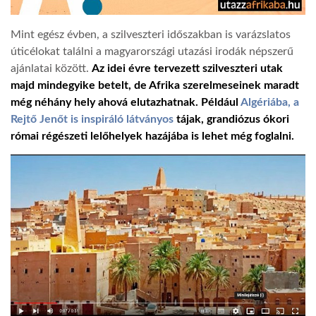
TROPICALMAGAZIN
Mint egész évben, a szilveszteri időszakban is varázslatos
úticélokat találni a magyarországi utazási irodák népszerű
ajánlatai között.
Az idei évre tervezett szilveszteri utak
GLOBOTV
majd mindegyike betelt, de Afrika szerelmeseinek maradt
még néhány hely
ahová elutazhatnak. Például
Algériába, a
Rejtő Jenőt is inspiráló látványos
tájak, grandiózus ókori
AFRIKA TUDÁSTÁR
római régészeti lelőhelyek hazájába is lehet még foglalni.
A NAP SZÉPE
LINKTR.EE
GLOBOZSARU
DOBRAVERO.HU