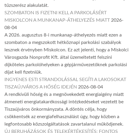
tűzszerész alakulatát.
SZOMBATON IS FIZETNI KELL A PARKOLÁSÉRT
MISKOLCON A MUNKANAP-ÁTHELYEZÉS MIATT
2026-
08-04
A 2026. augusztus 8-i munkanap-áthelyezés miatt ezen a
szombaton a megszokott hétköznapi parkolási szabályok
lesznek érvényben Miskolcon. Ez azt jelenti, hogy a Miskolci
Városgazda Nonprofit Kft. által üzemeltetett felszíni
díjköteles parkolóhelyeken a gépjárművezetőknek parkolási
díjat kell fizetniük.
INGYENES ESTI STRANDOLÁSSAL SEGÍTI A LAKOSOKAT
TISZAÚJVÁROS A HŐSÉG IDEJÉN
2026-08-04
A rendkívüli hőség és a megnövekedett energiaigény miatt
átmeneti energiatakarékossági intézkedéseket vezetett be
Tiszaújváros önkormányzata. A döntés célja, hogy
csökkentsék az energiafelhasználást úgy, hogy közben a
legfontosabb közszolgáltatások zavartalanul működjenek.
ÚJ BERUHÁZÁSOK ÉS TELEKÉRTÉKESÍTÉS: FONTOS