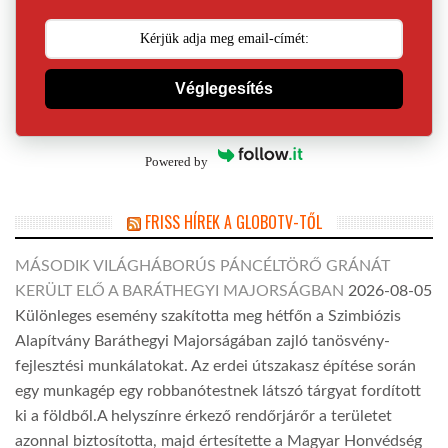
Véglegesítés
Powered by
FRISS HÍREK A GLOBOTV-TŐL
MÁSODIK VILÁGHÁBORÚS PÁNCÉLTÖRŐ GRÁNÁT
KERÜLT ELŐ A BARÁTHEGYI MAJORSÁGBAN
2026-08-05
Különleges esemény szakította meg hétfőn a Szimbiózis
Alapítvány Baráthegyi Majorságában zajló tanösvény-
fejlesztési munkálatokat. Az erdei útszakasz építése során
egy munkagép egy robbanótestnek látszó tárgyat fordított
ki a földből.A helyszínre érkező rendőrjárőr a területet
azonnal biztosította, majd értesítette a Magyar Honvédség