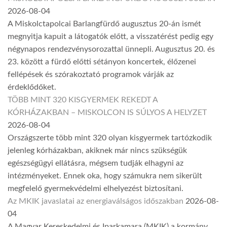
2026-08-04
A Miskolctapolcai Barlangfürdő augusztus 20-án ismét
megnyitja kapuit a látogatók előtt, a visszatérést pedig egy
négynapos rendezvénysorozattal ünnepli. Augusztus 20. és
23. között a fürdő előtti sétányon koncertek, élőzenei
fellépések és szórakoztató programok várják az
érdeklődőket.
TÖBB MINT 320 KISGYERMEK REKEDT A
KÓRHÁZAKBAN – MISKOLCON IS SÚLYOS A HELYZET
2026-08-04
Országszerte több mint 320 olyan kisgyermek tartózkodik
jelenleg kórházakban, akiknek már nincs szükségük
egészségügyi ellátásra, mégsem tudják elhagyni az
intézményeket. Ennek oka, hogy számukra nem sikerült
megfelelő gyermekvédelmi elhelyezést biztosítani.
Az MKIK javaslatai az energiaválságos időszakban
2026-08-
04
A Magyar Kereskedelmi és Iparkamara (MKIK) a kormány