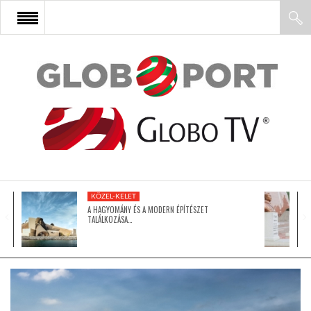
FŐOLDAL
AFRIKA
EURÓPA
KÖZEL-KELET
ÁZSIA
A HAGYOMÁNY ÉS A MODERN ÉPÍTÉSZET
TALÁLKOZÁSA…
ÉSZAK-AMERIKA
LATIN-AMERIKA