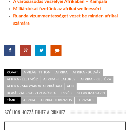
A városiasodás veszélyei Afrikában – Kampala
Milliárdokat fizetünk az afrikai wellnessért
Ruanda vízummentességet vezet be minden afrikai
számára
ROVAT:
A VILÁG ITTHON
AFRIKA
AFRIKA - BULVÁR
AFRIKA - ÉLETMÓD
AFRIKA - FEATURES
AFRIKA - KULTÚRA
AFRIKA - MAGYAROK AFRIKÁBAN
AHU
BORÁSZAT - GASZTRONÓMIA
EGYÉB
GLOBOMAGAZIN
CÍMKE:
AFRIKA
AFRIKAI TURIZMUS
TURIZMUS
SZÓLJON HOZZÁ EHHEZ A CIKKHEZ