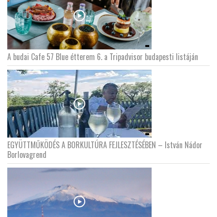
A budai Cafe 57 Blue étterem 6. a Tripadvisor budapesti listáján
EGYÜTTMŰKÖDÉS A BORKULTÚRA FEJLESZTÉSÉBEN – István Nádor
Borlovagrend