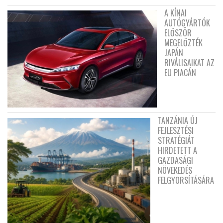
A KÍNAI
AUTÓGYÁRTÓK
ELŐSZÖR
MEGELŐZTÉK
JAPÁN
RIVÁLISAIKAT AZ
EU PIACÁN
TANZÁNIA ÚJ
FEJLESZTÉSI
STRATÉGIÁT
HIRDETETT A
GAZDASÁGI
NÖVEKEDÉS
FELGYORSÍTÁSÁRA