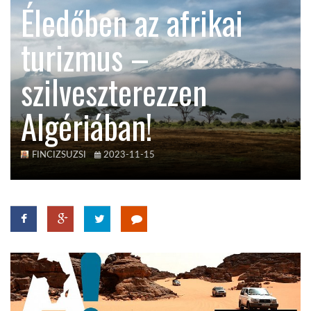
Éledőben az afrikai
KÖZEL-KELET
turizmus –
szilveszterezzen
AUSZTRÁLIA
Algériában!
A VILÁG ITTHON
FINCIZSUZSI
2023-11-15
MÉDIA
GLOBOTV BP
HÍR3D