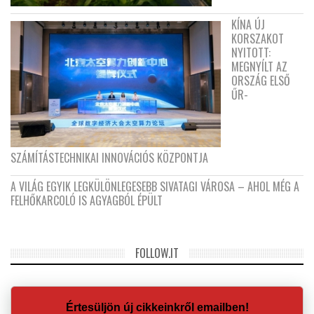
KÍNA ÚJ
KORSZAKOT
NYITOTT:
MEGNYÍLT AZ
ORSZÁG ELSŐ
ŰR-
SZÁMÍTÁSTECHNIKAI INNOVÁCIÓS KÖZPONTJA
A VILÁG EGYIK LEGKÜLÖNLEGESEBB SIVATAGI VÁROSA – AHOL MÉG A
FELHŐKARCOLÓ IS AGYAGBÓL ÉPÜLT
FOLLOW.IT
Értesüljön új cikkeinkről emailben!