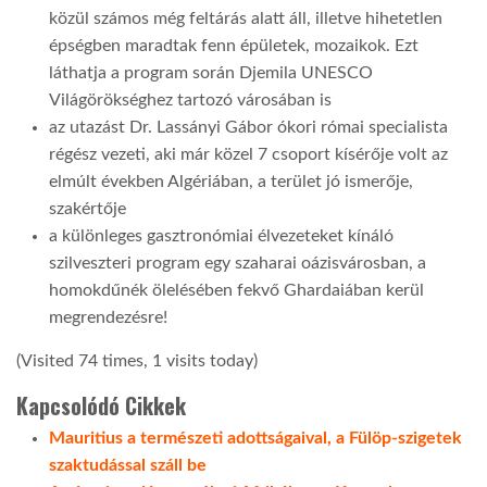
közül számos még feltárás alatt áll, illetve hihetetlen
épségben maradtak fenn épületek, mozaikok. Ezt
láthatja a program során Djemila UNESCO
Világörökséghez tartozó városában is
az utazást Dr. Lassányi Gábor ókori római specialista
régész vezeti, aki már közel 7 csoport kísérője volt az
elmúlt években Algériában, a terület jó ismerője,
szakértője
a különleges gasztronómiai élvezeteket kínáló
szilveszteri program egy szaharai oázisvárosban, a
homokdűnék ölelésében fekvő Ghardaiában kerül
megrendezésre!
(Visited 74 times, 1 visits today)
Kapcsolódó Cikkek
Mauritius a természeti adottságaival, a Fülöp-szigetek
szaktudással száll be