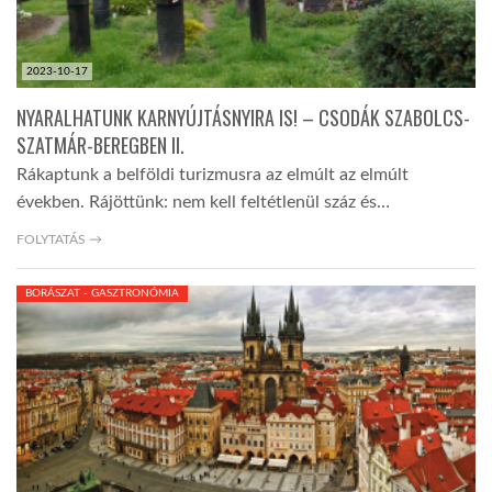
2023-10-17
NYARALHATUNK KARNYÚJTÁSNYIRA IS! – CSODÁK SZABOLCS-
SZATMÁR-BEREGBEN II.
Rákaptunk a belföldi turizmusra az elmúlt az elmúlt
években. Rájöttünk: nem kell feltétlenül száz és…
FOLYTATÁS →
BORÁSZAT - GASZTRONÓMIA