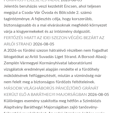
FORINTOS FEJLESZTÉS INDUL
2026-08-05
Jelentős beruházás veszi kezdetét Encsen, ahol teljesen
megújul a Csoda-Vár Óvoda és Bölcsőde 2. számú
tagintézménye. A fejlesztés célja, hogy korszerűbb,
biztonságosabb és a mai elvárásoknak megfelelő környezet
várja a kisgyermekeket és az intézmény dolgozóit.
FERTŐZÉS MIATT AZ IDEI SZEZON VÉGÉIG BEZÁRT AZ
ARLÓI STRAND
2026-08-05
A 2026-os fürdési szezon hátralévő részében nem fogadhat
látogatókat az Arlói Suvadás Liget Strand. A Borsod-Abaúj-
Zemplén Vármegyei Kormányhivatal laboratóriumi
vizsgálatok eredményei alapján rendelte el a fürdőhely
működésének felfüggesztését, miután a vízminőség már
nem felelt meg a biztonságos fürdőzés feltételeinek.
MÁSODIK VILÁGHÁBORÚS PÁNCÉLTÖRŐ GRÁNÁT
KERÜLT ELŐ A BARÁTHEGYI MAJORSÁGBAN
2026-08-05
Különleges esemény szakította meg hétfőn a Szimbiózis
Alapítvány Baráthegyi Majorságában zajló tanösvény-