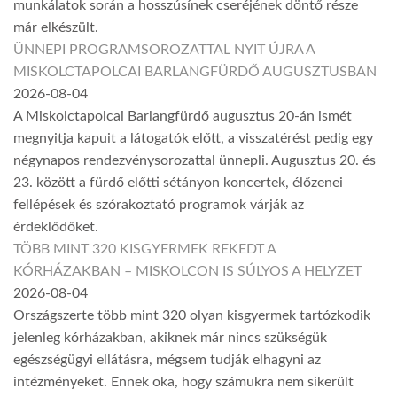
munkálatok során a hosszúsínek cseréjének döntő része
már elkészült.
ÜNNEPI PROGRAMSOROZATTAL NYIT ÚJRA A
MISKOLCTAPOLCAI BARLANGFÜRDŐ AUGUSZTUSBAN
2026-08-04
A Miskolctapolcai Barlangfürdő augusztus 20-án ismét
megnyitja kapuit a látogatók előtt, a visszatérést pedig egy
négynapos rendezvénysorozattal ünnepli. Augusztus 20. és
23. között a fürdő előtti sétányon koncertek, élőzenei
fellépések és szórakoztató programok várják az
érdeklődőket.
TÖBB MINT 320 KISGYERMEK REKEDT A
KÓRHÁZAKBAN – MISKOLCON IS SÚLYOS A HELYZET
2026-08-04
Országszerte több mint 320 olyan kisgyermek tartózkodik
jelenleg kórházakban, akiknek már nincs szükségük
egészségügyi ellátásra, mégsem tudják elhagyni az
intézményeket. Ennek oka, hogy számukra nem sikerült