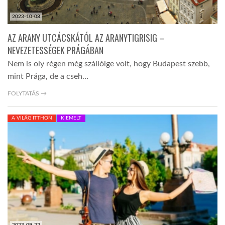
2023-10-08
AZ ARANY UTCÁCSKÁTÓL AZ ARANYTIGRISIG –
NEVEZETESSÉGEK PRÁGÁBAN
Nem is oly régen még szállóige volt, hogy Budapest szebb,
mint Prága, de a cseh…
FOLYTATÁS →
A VILÁG ITTHON
KIEMELT
2023-09-22