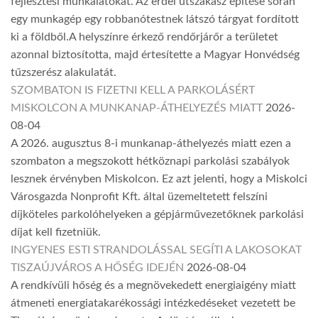
fejlesztési munkálatokat. Az erdei útszakasz építése során
egy munkagép egy robbanótestnek látszó tárgyat fordított
ki a földből.A helyszínre érkező rendőrjárőr a területet
azonnal biztosította, majd értesítette a Magyar Honvédség
tűzszerész alakulatát.
SZOMBATON IS FIZETNI KELL A PARKOLÁSÉRT
MISKOLCON A MUNKANAP-ÁTHELYEZÉS MIATT
2026-
08-04
A 2026. augusztus 8-i munkanap-áthelyezés miatt ezen a
szombaton a megszokott hétköznapi parkolási szabályok
lesznek érvényben Miskolcon. Ez azt jelenti, hogy a Miskolci
Városgazda Nonprofit Kft. által üzemeltetett felszíni
díjköteles parkolóhelyeken a gépjárművezetőknek parkolási
díjat kell fizetniük.
INGYENES ESTI STRANDOLÁSSAL SEGÍTI A LAKOSOKAT
TISZAÚJVÁROS A HŐSÉG IDEJÉN
2026-08-04
A rendkívüli hőség és a megnövekedett energiaigény miatt
átmeneti energiatakarékossági intézkedéseket vezetett be