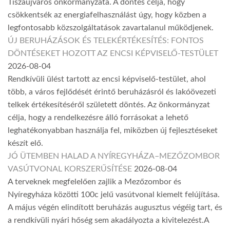
Tiszaújváros önkormányzata. A döntés célja, hogy
csökkentsék az energiafelhasználást úgy, hogy közben a
legfontosabb közszolgáltatások zavartalanul működjenek.
ÚJ BERUHÁZÁSOK ÉS TELEKÉRTÉKESÍTÉS: FONTOS
DÖNTÉSEKET HOZOTT AZ ENCSI KÉPVISELŐ-TESTÜLET
2026-08-04
Rendkívüli ülést tartott az encsi képviselő-testület, ahol
több, a város fejlődését érintő beruházásról és lakóövezeti
telkek értékesítéséről született döntés. Az önkormányzat
célja, hogy a rendelkezésre álló forrásokat a lehető
leghatékonyabban használja fel, miközben új fejlesztéseket
készít elő.
JÓ ÜTEMBEN HALAD A NYÍREGYHÁZA–MEZŐZOMBOR
VASÚTVONAL KORSZERŰSÍTÉSE
2026-08-04
A terveknek megfelelően zajlik a Mezőzombor és
Nyíregyháza közötti 100c jelű vasútvonal kiemelt felújítása.
A május végén elindított beruházás augusztus végéig tart, és
a rendkívüli nyári hőség sem akadályozta a kivitelezést.A