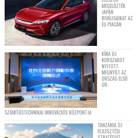
MEGELŐZTÉK
JAPÁN
RIVÁLISAIKAT AZ
EU PIACÁN
KÍNA ÚJ
KORSZAKOT
NYITOTT:
MEGNYÍLT AZ
ORSZÁG ELSŐ
ŰR-
SZÁMÍTÁSTECHNIKAI INNOVÁCIÓS KÖZPONTJA
TANZÁNIA ÚJ
FEJLESZTÉSI
STRATÉGIÁT