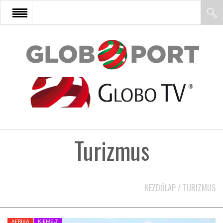
FŐOLDAL
AFRIKA
EURÓPA
Turizmus
ÁZSIA
ÉSZAK-AMERIKA
KEZDŐLAP
/
TURIZMUS
LATIN-AMERIKA
AFRIKA
KIEMELT