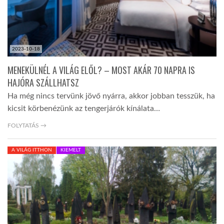
2023-10-18
MENEKÜLNÉL A VILÁG ELŐL? – MOST AKÁR 70 NAPRA IS
HAJÓRA SZÁLLHATSZ
Ha még nincs tervünk jövő nyárra, akkor jobban tesszük, ha
kicsit körbenézünk az tengerjárók kínálata…
FOLYTATÁS →
A VILÁG ITTHON
KIEMELT