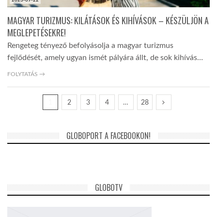
MAGYAR TURIZMUS: KILÁTÁSOK ÉS KIHÍVÁSOK – KÉSZÜLJÖN A
MEGLEPETÉSEKRE!
Rengeteg tényező befolyásolja a magyar turizmus
fejlődését, amely ugyan ismét pályára állt, de sok kihívás…
FOLYTATÁS →
1
2
3
4
…
28
GLOBOPORT A FACEBOOKON!
GLOBOTV