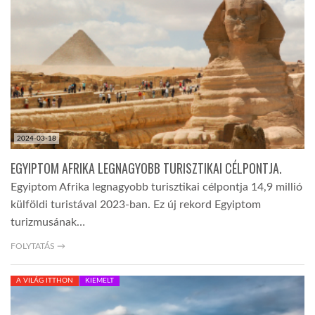
2024-03-18
EGYIPTOM AFRIKA LEGNAGYOBB TURISZTIKAI CÉLPONTJA.
Egyiptom Afrika legnagyobb turisztikai célpontja 14,9 millió
külföldi turistával 2023-ban. Ez új rekord Egyiptom
turizmusának…
FOLYTATÁS →
A VILÁG ITTHON
KIEMELT