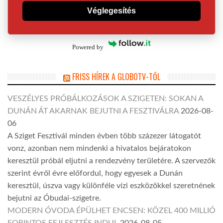
Véglegesítés
Powered by
FRISS HÍREK A GLOBOTV-TŐL
VESZÉLYES PRÓBÁLKOZÁSOK A SZIGETEN: SOKAN A
DUNÁN ÁT AKARNAK BEJUTNI A FESZTIVÁLRA
2026-08-
06
A Sziget Fesztivál minden évben több százezer látogatót
vonz, azonban nem mindenki a hivatalos bejáratokon
keresztül próbál eljutni a rendezvény területére. A szervezők
szerint évről évre előfordul, hogy egyesek a Dunán
keresztül, úszva vagy különféle vízi eszközökkel szeretnének
bejutni az Óbudai-szigetre.
MODERN ÓVODA ÉPÜLHET ENCSEN: KÖZEL 400 MILLIÓ