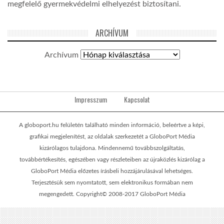
megfelelő gyermekvédelmi elhelyezést biztosítani.
ARCHÍVUM
Archívum
Impresszum
Kapcsolat
A globoport.hu felületén található minden információ, beleértve a képi,
grafikai megjelenítést, az oldalak szerkezetét a GloboPort Média
kizárólagos tulajdona. Mindennemű továbbszolgáltatás,
továbbértékesítés, egészében vagy részleteiben az újraközlés kizárólag a
GloboPort Média előzetes írásbeli hozzájárulásával lehetséges.
Terjesztésük sem nyomtatott, sem elektronikus formában nem
megengedett. Copyright© 2008-2017 GloboPort Média