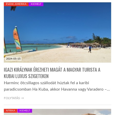
ÉSZAK-AMERIKA
KIEMELT
LATIMO.HU
GLOBOBOOK
2024-05-15
IGAZI KIRÁLYNAK ÉREZHETI MAGÁT A MAGYAR TURISTA A
KUBAI LUXUS SZIGETEKEN
Harminc ötcsillagos szállodát húztak fel a karibi
paradicsomban Ha Kuba, akkor Havanna vagy Varadero –…
FOLYTATÁS →
AFRIKA
KIEMELT