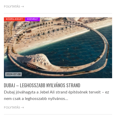
FOLYTATÁS →
TROPICALMAGAZIN
KÖZEL-KELET
KIEMELT
GLOBOTV
AFRIKA TUDÁSTÁR
A NAP SZÉPE
2024-07-08
LINKTR.EE
DUBAJ – LEGHOSSZABB NYILVÁNOS STRAND
Dubaj jóváhagyta a Jebel Ali strand építésének terveit – ez
GLOBOZSARU
nem csak a leghosszabb nyilvános…
FOLYTATÁS →
DOBRAVERO.HU