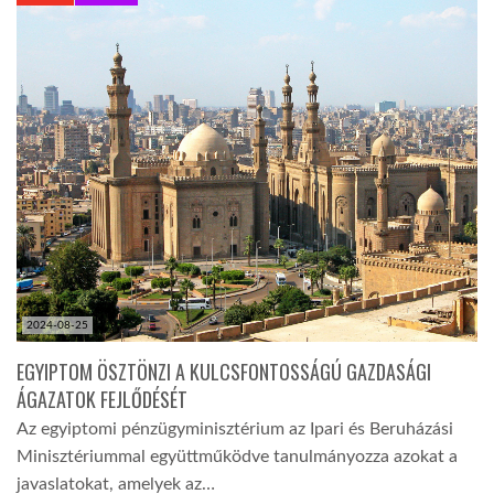
KÖZEL-KELET
AUSZTRÁLIA
A VILÁG ITTHON
MÉDIA
2024-08-25
EGYIPTOM ÖSZTÖNZI A KULCSFONTOSSÁGÚ GAZDASÁGI
ÁGAZATOK FEJLŐDÉSÉT
GLOBOTV BP
Az egyiptomi pénzügyminisztérium az Ipari és Beruházási
Minisztériummal együttműködve tanulmányozza azokat a
HÍR3D
javaslatokat, amelyek az…