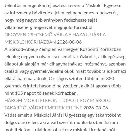
Jelentős energetikai fejlesztést tervez a Miskolci Egyetem:
az intézmény bővítené a jelenlegi napelemes rendszerét,
hogy még nagyobb arányban fedezhesse saját
villamosenergia-igényét megújuló forrásból.
NEGYVEN CSECSEMŐ VÁRJA A HAZAJUTÁST A
MISKOLCI KÓRHÁZBAN
2026-08-06
A Borsod-Abaúj-Zemplén Vármegyei Központi Kórházban
jelenleg negyven olyan csecsemő tartózkodik, akik egészségi
állapotuk alapján már elhagyhatnák az intézményt, azonban
családi vagy gyermekvédelmi okok miatt továbbra is kórházi
ellátásban maradnak. Országos szinten több mint 320
gyermek érintett hasonló helyzetben, akik átlagosan több
mint 105 napot töltenek kórházban.
HÁROM MOBILTELEFONT LOPOTT EGY MISKOLCI
TAKARÍTÓ, VÁDAT EMELTEK ELLENE
2026-08-06
Vádat emelt a Miskolci Járási Ügyészség egy takarítóként
dolgozó nő ellen, aki a vád szerint munka közben három
mobiltelefont tulajdonított el egy miskolci irodaházból.