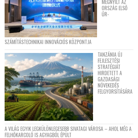
MEGNYÍLT AZ
ORSZÁG ELSŐ
ŰR-
SZÁMÍTÁSTECHNIKAI INNOVÁCIÓS KÖZPONTJA
TANZÁNIA ÚJ
FEJLESZTÉSI
STRATÉGIÁT
HIRDETETT A
GAZDASÁGI
NÖVEKEDÉS
FELGYORSÍTÁSÁRA
A VILÁG EGYIK LEGKÜLÖNLEGESEBB SIVATAGI VÁROSA – AHOL MÉG A
FELHŐKARCOLÓ IS AGYAGBÓL ÉPÜLT