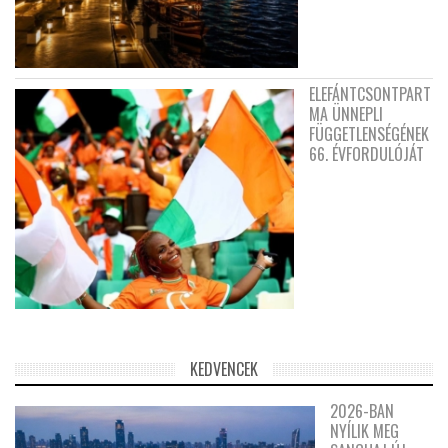
ELEFÁNTCSONTPART
MA ÜNNEPLI
FÜGGETLENSÉGÉNEK
66. ÉVFORDULÓJÁT
KEDVENCEK
2026-BAN
NYÍLIK MEG