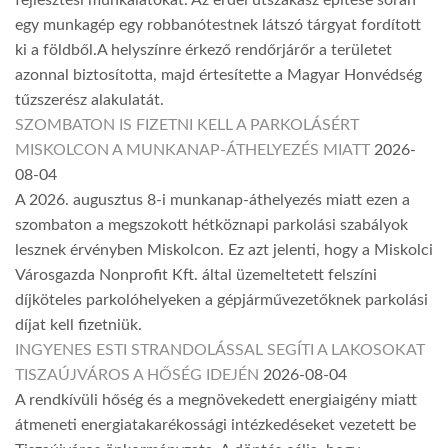
fejlesztési munkálatokat. Az erdei útszakasz építése során
egy munkagép egy robbanótestnek látszó tárgyat fordított
ki a földből.A helyszínre érkező rendőrjárőr a területet
azonnal biztosította, majd értesítette a Magyar Honvédség
tűzszerész alakulatát.
SZOMBATON IS FIZETNI KELL A PARKOLÁSÉRT
MISKOLCON A MUNKANAP-ÁTHELYEZÉS MIATT
2026-
08-04
A 2026. augusztus 8-i munkanap-áthelyezés miatt ezen a
szombaton a megszokott hétköznapi parkolási szabályok
lesznek érvényben Miskolcon. Ez azt jelenti, hogy a Miskolci
Városgazda Nonprofit Kft. által üzemeltetett felszíni
díjköteles parkolóhelyeken a gépjárművezetőknek parkolási
díjat kell fizetniük.
INGYENES ESTI STRANDOLÁSSAL SEGÍTI A LAKOSOKAT
TISZAÚJVÁROS A HŐSÉG IDEJÉN
2026-08-04
A rendkívüli hőség és a megnövekedett energiaigény miatt
átmeneti energiatakarékossági intézkedéseket vezetett be