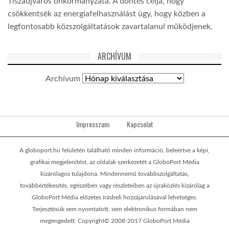
Tiszaújváros önkormányzata. A döntés célja, hogy
csökkentsék az energiafelhasználást úgy, hogy közben a
legfontosabb közszolgáltatások zavartalanul működjenek.
ARCHÍVUM
Archívum
Impresszum
Kapcsolat
A globoport.hu felületén található minden információ, beleértve a képi,
grafikai megjelenítést, az oldalak szerkezetét a GloboPort Média
kizárólagos tulajdona. Mindennemű továbbszolgáltatás,
továbbértékesítés, egészében vagy részleteiben az újraközlés kizárólag a
GloboPort Média előzetes írásbeli hozzájárulásával lehetséges.
Terjesztésük sem nyomtatott, sem elektronikus formában nem
megengedett. Copyright© 2008-2017 GloboPort Média