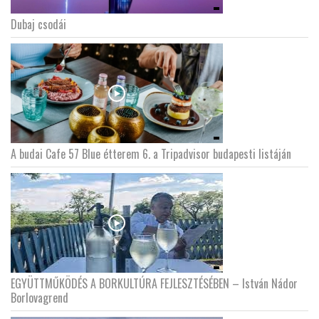
Dubaj csodái
LATIMO.HU
GLOBOBOOK
A budai Cafe 57 Blue étterem 6. a Tripadvisor budapesti listáján
EGYÜTTMŰKÖDÉS A BORKULTÚRA FEJLESZTÉSÉBEN – István Nádor
Borlovagrend