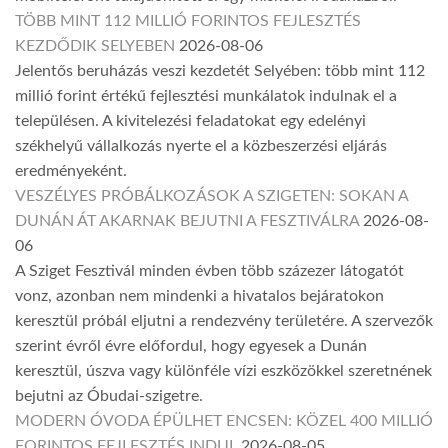
TÖBB MINT 112 MILLIÓ FORINTOS FEJLESZTÉS
KEZDŐDIK SELYEBEN
2026-08-06
Jelentős beruházás veszi kezdetét Selyében: több mint 112
millió forint értékű fejlesztési munkálatok indulnak el a
településen. A kivitelezési feladatokat egy edelényi
székhelyű vállalkozás nyerte el a közbeszerzési eljárás
eredményeként.
VESZÉLYES PRÓBÁLKOZÁSOK A SZIGETEN: SOKAN A
DUNÁN ÁT AKARNAK BEJUTNI A FESZTIVÁLRA
2026-08-
06
A Sziget Fesztivál minden évben több százezer látogatót
vonz, azonban nem mindenki a hivatalos bejáratokon
keresztül próbál eljutni a rendezvény területére. A szervezők
szerint évről évre előfordul, hogy egyesek a Dunán
keresztül, úszva vagy különféle vízi eszközökkel szeretnének
bejutni az Óbudai-szigetre.
MODERN ÓVODA ÉPÜLHET ENCSEN: KÖZEL 400 MILLIÓ
FORINTOS FEJLESZTÉS INDUL
2026-08-05