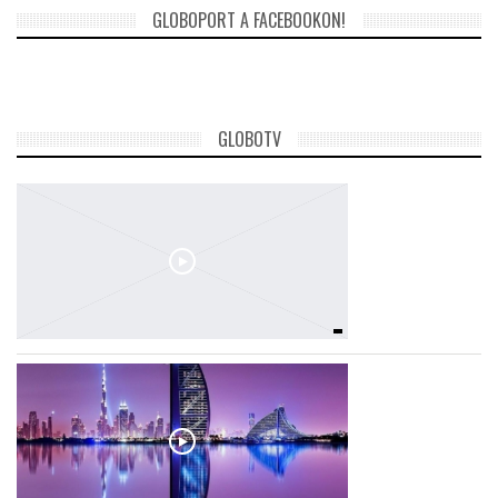
GLOBOPORT A FACEBOOKON!
TROPICALMAGAZIN
GLOBOTV
GLOBOTV
AFRIKA TUDÁSTÁR
A NAP SZÉPE
LINKTR.EE
GLOBOZSARU
DOBRAVERO.HU