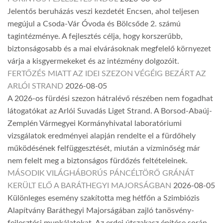
Jelentős beruházás veszi kezdetét Encsen, ahol teljesen
megújul a Csoda-Vár Óvoda és Bölcsőde 2. számú
tagintézménye. A fejlesztés célja, hogy korszerűbb,
biztonságosabb és a mai elvárásoknak megfelelő környezet
várja a kisgyermekeket és az intézmény dolgozóit.
FERTŐZÉS MIATT AZ IDEI SZEZON VÉGÉIG BEZÁRT AZ
ARLÓI STRAND
2026-08-05
A 2026-os fürdési szezon hátralévő részében nem fogadhat
látogatókat az Arlói Suvadás Liget Strand. A Borsod-Abaúj-
Zemplén Vármegyei Kormányhivatal laboratóriumi
vizsgálatok eredményei alapján rendelte el a fürdőhely
működésének felfüggesztését, miután a vízminőség már
nem felelt meg a biztonságos fürdőzés feltételeinek.
MÁSODIK VILÁGHÁBORÚS PÁNCÉLTÖRŐ GRÁNÁT
KERÜLT ELŐ A BARÁTHEGYI MAJORSÁGBAN
2026-08-05
Különleges esemény szakította meg hétfőn a Szimbiózis
Alapítvány Baráthegyi Majorságában zajló tanösvény-