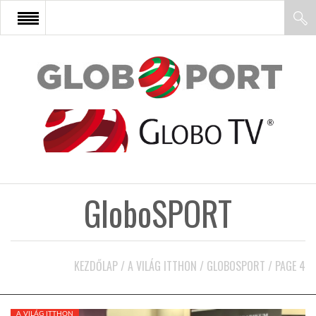
FŐOLDAL
AFRIKA
EURÓPA
GloboSPORT
ÁZSIA
ÉSZAK-AMERIKA
KEZDŐLAP
/
A VILÁG ITTHON
/
GLOBOSPORT
/
PAGE 4
LATIN-AMERIKA
A VILÁG ITTHON