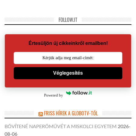
FOLLOW.IT
Értesüljön új cikkeinkről emailben!
Véglegesítés
Powered by
FRISS HÍREK A GLOBOTV-TŐL
BŐVÍTENÉ NAPERŐMŰVÉT A MISKOLCI EGYETEM
2026-
08-06