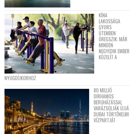
KÍNA
LAKOSSÁGA
GYORS
ÜTEMBEN
ÖREGSZIK: MÁR
MINDEN
NEGYEDIK EMBER
KÖZELÍT A
NYUGDÍJKORHOZ
80 MILLIÓ
DIRHAMOS
BERUHÁZÁSSAL
VARÁZSOLJÁK ÚJJÁ
DUBAI TÖRTÉNELMI
VÍZPARTJÁT