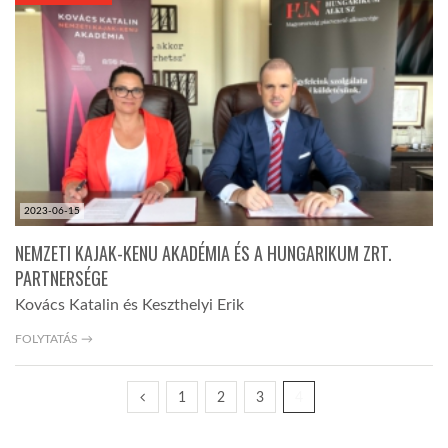
KÖZEL-KELET
AUSZTRÁLIA
A VILÁG ITTHON
2023-06-15
MÉDIA
NEMZETI KAJAK-KENU AKADÉMIA ÉS A HUNGARIKUM ZRT.
PARTNERSÉGE
Kovács Katalin és Keszthelyi Erik
FOLYTATÁS →
GLOBOTV BP
1
2
3
4
HÍR3D