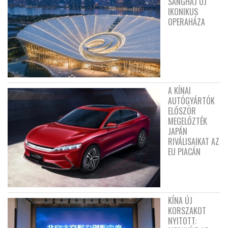
SANGHAJ ÚJ
IKONIKUS
OPERAHÁZA
A KÍNAI
AUTÓGYÁRTÓK
ELŐSZÖR
MEGELŐZTÉK
JAPÁN
RIVÁLISAIKAT AZ
EU PIACÁN
KÍNA ÚJ
KORSZAKOT
NYITOTT: