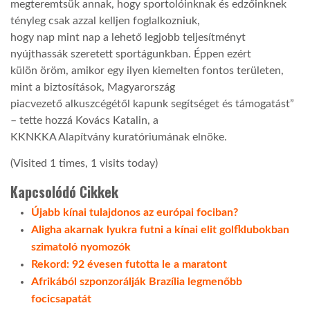
megteremtsük annak, hogy sportolóinknak és edzőinknek
tényleg csak azzal kelljen foglalkozniuk,
hogy nap mint nap a lehető legjobb teljesítményt
nyújthassák szeretett sportágunkban. Éppen ezért
külön öröm, amikor egy ilyen kiemelten fontos területen,
mint a biztosítások, Magyarország
piacvezető alkuszcégétől kapunk segítséget és támogatást”
– tette hozzá Kovács Katalin, a
KKNKKA Alapítvány kuratóriumának elnöke.
(Visited 1 times, 1 visits today)
Kapcsolódó Cikkek
Újabb kínai tulajdonos az európai fociban?
Aligha akarnak lyukra futni a kínai elit golfklubokban
szimatoló nyomozók
Rekord: 92 évesen futotta le a maratont
Afrikából szponzorálják Brazília legmenőbb
focicsapatát