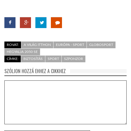
ROVAT:
A VILÁG ITTHON
EURÓPA - SPORT
GLOBOSPORT
HEGYALJA 2050 SE
CÍMKE:
BIZTOSÍTÁS
SPORT
SZPONZOR
SZÓLJON HOZZÁ EHHEZ A CIKKHEZ