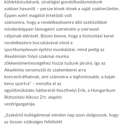
küldetéstudatunk, stratégiai gondolkodásmódunk
sokban hasonlít – persze kinek-kinek a saját szakterületén.
Éppen ezért magától értetődő volt
számomra, hogy a rendelkezésemre álló eszközökkel
mindenképpen támogatni szeretném a szervezet
céljainak elérését. Bízom benne, hogy a biztosítási keret
rendelkezésre bocsátásával mind a
sportkomplexum építési munkálatai, mind pedig az
Akadémián folyó szakmai munka
zökkenőmentességéhez hozzá tudunk járulni, így az
Akadémia versenyzői és szakemberei arra
koncentrálhatnak, ami számukra a legfontosabb, a kajak-
kenu sportra” – mondta el az
együttműködés hátteréről Keszthelyi Erik, a Hungarikum
Biztosítási Alkusz Zrt. alapító
vezérigazgatója.
„Szakértő kollégáimmal minden nap azon dolgozunk, hogy
az összes szükséges feltételét