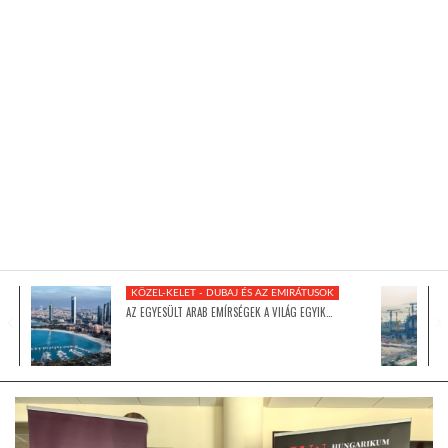
KÖZEL-KELET
AUSZTRÁLIA
A VILÁG ITTHON
MÉDIA
KÖZEL-KELET - DUBAJ ÉS AZ EMIRÁTUSOK
AZ EGYESÜLT ARAB EMÍRSÉGEK A VILÁG EGYIK…
GLOBOTV BP
HÍR3D