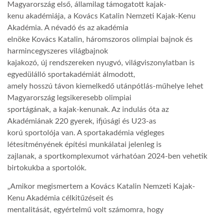
Magyarország első, államilag támogatott kajak-
kenu akadémiája, a Kovács Katalin Nemzeti Kajak-Kenu
Akadémia. A névadó és az akadémia
elnöke Kovács Katalin, háromszoros olimpiai bajnok és
harmincegyszeres világbajnok
kajakozó, új rendszereken nyugvó, világviszonylatban is
egyedülálló sportakadémiát álmodott,
amely hosszú távon kiemelkedő utánpótlás-műhelye lehet
Magyarország legsikeresebb olimpiai
sportágának, a kajak-kenunak. Az indulás óta az
Akadémiának 220 gyerek, ifjúsági és U23-as
korú sportolója van. A sportakadémia végleges
létesítményének építési munkálatai jelenleg is
zajlanak, a sportkomplexumot várhatóan 2024-ben vehetik
birtokukba a sportolók.
„Amikor megismertem a Kovács Katalin Nemzeti Kajak-
Kenu Akadémia célkitűzéseit és
mentalitását, egyértelmű volt számomra, hogy