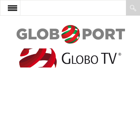
FŐOLDAL
AFRIKA
EURÓPA
ÁZSIA
ÉSZAK-AMERIKA
LATIN-AMERIKA