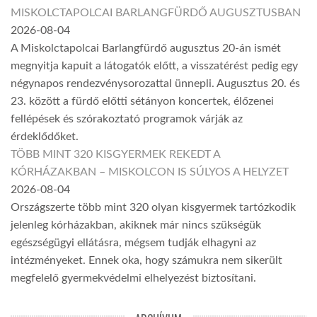
MISKOLCTAPOLCAI BARLANGFÜRDŐ AUGUSZTUSBAN
2026-08-04
A Miskolctapolcai Barlangfürdő augusztus 20-án ismét
megnyitja kapuit a látogatók előtt, a visszatérést pedig egy
négynapos rendezvénysorozattal ünnepli. Augusztus 20. és
23. között a fürdő előtti sétányon koncertek, élőzenei
fellépések és szórakoztató programok várják az
érdeklődőket.
TÖBB MINT 320 KISGYERMEK REKEDT A
KÓRHÁZAKBAN – MISKOLCON IS SÚLYOS A HELYZET
2026-08-04
Országszerte több mint 320 olyan kisgyermek tartózkodik
jelenleg kórházakban, akiknek már nincs szükségük
egészségügyi ellátásra, mégsem tudják elhagyni az
intézményeket. Ennek oka, hogy számukra nem sikerült
megfelelő gyermekvédelmi elhelyezést biztosítani.