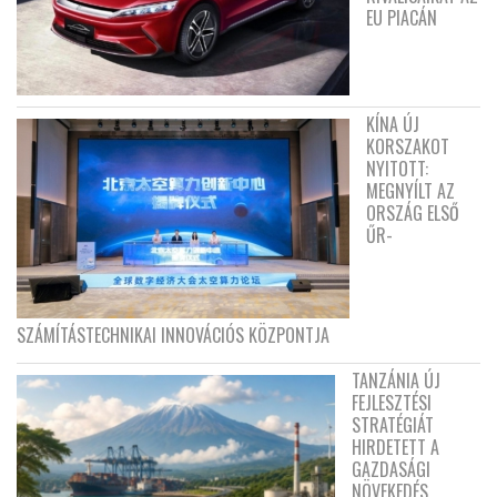
EU PIACÁN
KÍNA ÚJ
KORSZAKOT
NYITOTT:
MEGNYÍLT AZ
ORSZÁG ELSŐ
ŰR-
SZÁMÍTÁSTECHNIKAI INNOVÁCIÓS KÖZPONTJA
TANZÁNIA ÚJ
FEJLESZTÉSI
STRATÉGIÁT
HIRDETETT A
GAZDASÁGI
NÖVEKEDÉS