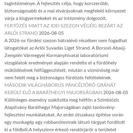
tagintézménye. A fejlesztés célja, hogy korszerűbb,
biztonságosabb és a mai elvárásoknak megfelelő környezet
várja a kisgyermekeket és az intézmény dolgozóit.
FERTŐZÉS MIATT AZ IDEI SZEZON VÉGÉIG BEZÁRT AZ
ARLÓI STRAND
2026-08-05
A 2026-os fürdési szezon hátralévő részében nem fogadhat
látogatókat az Arlói Suvadás Liget Strand. A Borsod-Abaúj-
Zemplén Vármegyei Kormányhivatal laboratóriumi
vizsgálatok eredményei alapján rendelte el a fürdőhely
működésének felfüggesztését, miután a vízminőség már
nem felelt meg a biztonságos fürdőzés feltételeinek.
MÁSODIK VILÁGHÁBORÚS PÁNCÉLTÖRŐ GRÁNÁT
KERÜLT ELŐ A BARÁTHEGYI MAJORSÁGBAN
2026-08-05
Különleges esemény szakította meg hétfőn a Szimbiózis
Alapítvány Baráthegyi Majorságában zajló tanösvény-
fejlesztési munkálatokat. Az erdei útszakasz építése során
egy munkagép egy robbanótestnek látszó tárgyat fordított
ki a földből.A helyszínre érkező rendőrjárőr a területet