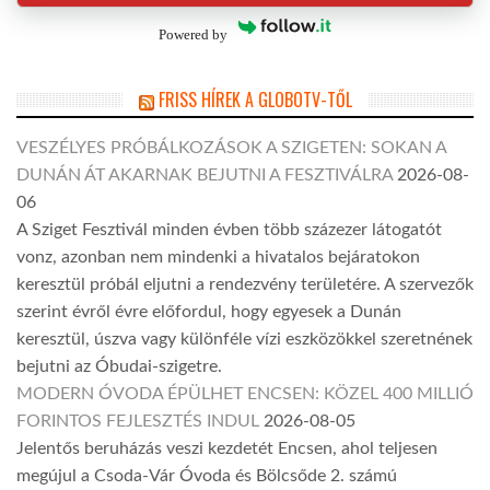
Powered by
FRISS HÍREK A GLOBOTV-TŐL
VESZÉLYES PRÓBÁLKOZÁSOK A SZIGETEN: SOKAN A
DUNÁN ÁT AKARNAK BEJUTNI A FESZTIVÁLRA
2026-08-
06
A Sziget Fesztivál minden évben több százezer látogatót
vonz, azonban nem mindenki a hivatalos bejáratokon
keresztül próbál eljutni a rendezvény területére. A szervezők
szerint évről évre előfordul, hogy egyesek a Dunán
keresztül, úszva vagy különféle vízi eszközökkel szeretnének
bejutni az Óbudai-szigetre.
MODERN ÓVODA ÉPÜLHET ENCSEN: KÖZEL 400 MILLIÓ
FORINTOS FEJLESZTÉS INDUL
2026-08-05
Jelentős beruházás veszi kezdetét Encsen, ahol teljesen
megújul a Csoda-Vár Óvoda és Bölcsőde 2. számú