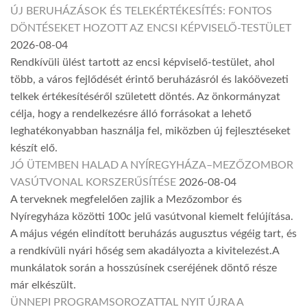
ÚJ BERUHÁZÁSOK ÉS TELEKÉRTÉKESÍTÉS: FONTOS
DÖNTÉSEKET HOZOTT AZ ENCSI KÉPVISELŐ-TESTÜLET
2026-08-04
Rendkívüli ülést tartott az encsi képviselő-testület, ahol
több, a város fejlődését érintő beruházásról és lakóövezeti
telkek értékesítéséről született döntés. Az önkormányzat
célja, hogy a rendelkezésre álló forrásokat a lehető
leghatékonyabban használja fel, miközben új fejlesztéseket
készít elő.
JÓ ÜTEMBEN HALAD A NYÍREGYHÁZA–MEZŐZOMBOR
VASÚTVONAL KORSZERŰSÍTÉSE
2026-08-04
A terveknek megfelelően zajlik a Mezőzombor és
Nyíregyháza közötti 100c jelű vasútvonal kiemelt felújítása.
A május végén elindított beruházás augusztus végéig tart, és
a rendkívüli nyári hőség sem akadályozta a kivitelezést.A
munkálatok során a hosszúsínek cseréjének döntő része
már elkészült.
ÜNNEPI PROGRAMSOROZATTAL NYIT ÚJRA A