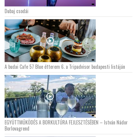
Dubaj csodái
A budai Cafe 57 Blue étterem 6. a Tripadvisor budapesti listáján
EGYÜTTMŰKÖDÉS A BORKULTÚRA FEJLESZTÉSÉBEN – István Nádor
Borlovagrend