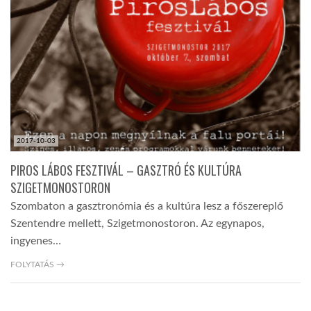
TROPICALMAGAZIN
GLOBOTV
AFRIKA TUDÁSTÁR
2017-10-03
A NAP SZÉPE
PIROS LÁBOS FESZTIVÁL – GASZTRÓ ÉS KULTÚRA
SZIGETMONOSTORON
Szombaton a gasztronómia és a kultúra lesz a főszereplő
LINKTR.EE
Szentendre mellett, Szigetmonostoron. Az egynapos,
ingyenes…
GLOBOZSARU
FOLYTATÁS →
DOBRAVERO.HU