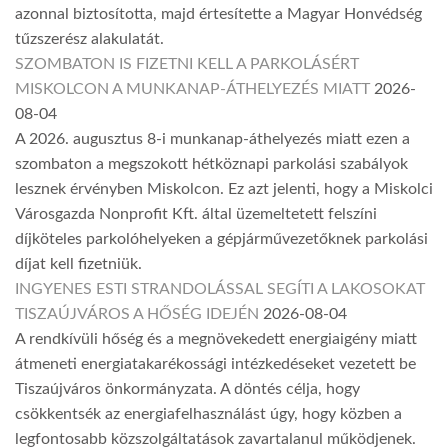
azonnal biztosította, majd értesítette a Magyar Honvédség
tűzszerész alakulatát.
SZOMBATON IS FIZETNI KELL A PARKOLÁSÉRT
MISKOLCON A MUNKANAP-ÁTHELYEZÉS MIATT
2026-
08-04
A 2026. augusztus 8-i munkanap-áthelyezés miatt ezen a
szombaton a megszokott hétköznapi parkolási szabályok
lesznek érvényben Miskolcon. Ez azt jelenti, hogy a Miskolci
Városgazda Nonprofit Kft. által üzemeltetett felszíni
díjköteles parkolóhelyeken a gépjárművezetőknek parkolási
díjat kell fizetniük.
INGYENES ESTI STRANDOLÁSSAL SEGÍTI A LAKOSOKAT
TISZAÚJVÁROS A HŐSÉG IDEJÉN
2026-08-04
A rendkívüli hőség és a megnövekedett energiaigény miatt
átmeneti energiatakarékossági intézkedéseket vezetett be
Tiszaújváros önkormányzata. A döntés célja, hogy
csökkentsék az energiafelhasználást úgy, hogy közben a
legfontosabb közszolgáltatások zavartalanul működjenek.