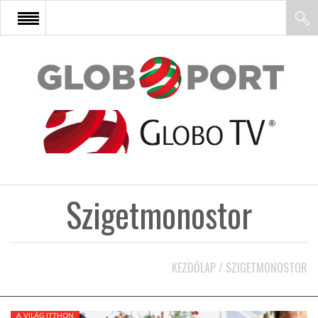
FŐOLDAL
AFRIKA
EURÓPA
Szigetmonostor
ÁZSIA
ÉSZAK-AMERIKA
KEZDŐLAP
/
SZIGETMONOSTOR
LATIN-AMERIKA
A VILÁG ITTHON