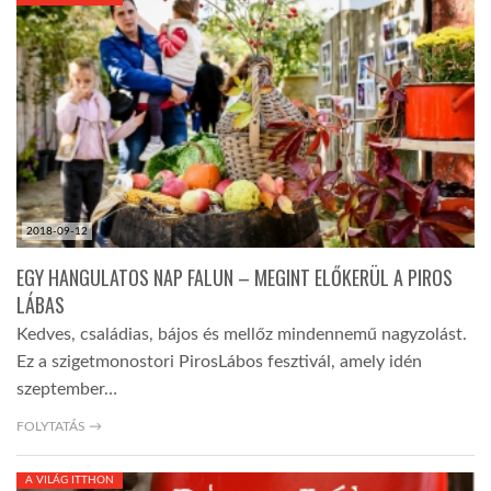
KÖZEL-KELET
AUSZTRÁLIA
A VILÁG ITTHON
2018-09-12
MÉDIA
EGY HANGULATOS NAP FALUN – MEGINT ELŐKERÜL A PIROS
LÁBAS
Kedves, családias, bájos és mellőz mindennemű nagyzolást.
Ez a szigetmonostori PirosLábos fesztivál, amely idén
szeptember…
GLOBOTV BP
FOLYTATÁS →
HÍR3D
A VILÁG ITTHON