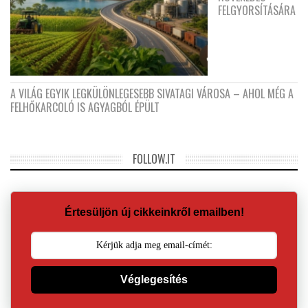
FELGYORSÍTÁSÁRA
A VILÁG EGYIK LEGKÜLÖNLEGESEBB SIVATAGI VÁROSA – AHOL MÉG A
FELHŐKARCOLÓ IS AGYAGBÓL ÉPÜLT
FOLLOW.IT
Értesüljön új cikkeinkről emailben!
Véglegesítés