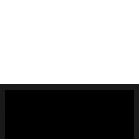
KÖZEL-KELET
AUSZTRÁLIA
A VILÁG ITTHON
MÉDIA
GLOBOTV BP
HÍR3D