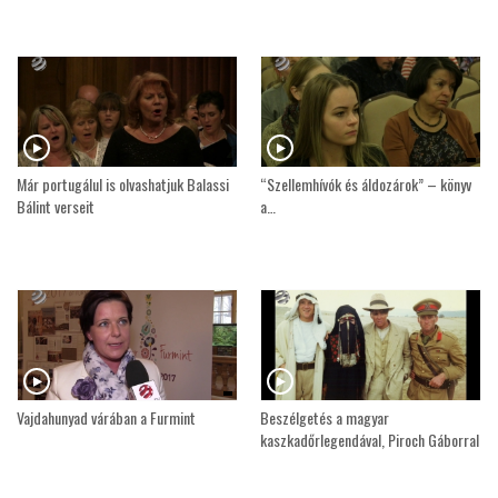
Már portugálul is olvashatjuk Balassi
“Szellemhívók és áldozárok” – könyv
Bálint verseit
a…
Vajdahunyad várában a Furmint
Beszélgetés a magyar
kaszkadőrlegendával, Piroch Gáborral