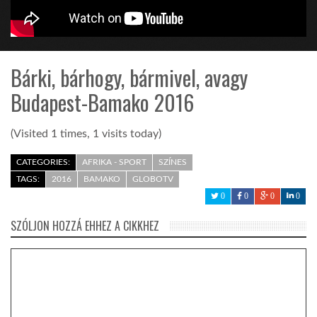
TROPICALMAGAZIN
Bárki, bárhogy, bármivel, avagy
GLOBOTV
Budapest-Bamako 2016
AFRIKA TUDÁSTÁR
(Visited 1 times, 1 visits today)
CATEGORIES:
AFRIKA - SPORT
SZÍNES
A NAP SZÉPE
TAGS:
2016
BAMAKO
GLOBOTV
0
0
0
0
LINKTR.EE
SZÓLJON HOZZÁ EHHEZ A CIKKHEZ
GLOBOZSARU
DOBRAVERO.HU