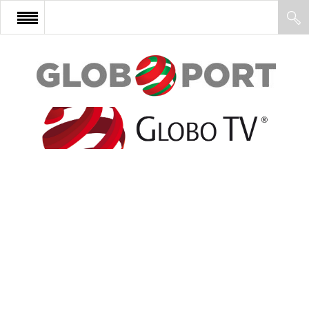
FŐOLDAL
AFRIKA
EURÓPA
ÁZSIA
ÉSZAK-AMERIKA
LATIN-AMERIKA