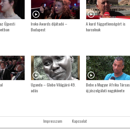
az Újpesti
Iroko Awards díjátadó –
A kurd függetlenségért is
ontban
Budapest
harcolnak
al
Uganda – Globo Világjáró 49.
Bebe a Magyar Afrika Társa
adás
új jószolgálati nagykövete
Impresszum
Kapcsolat