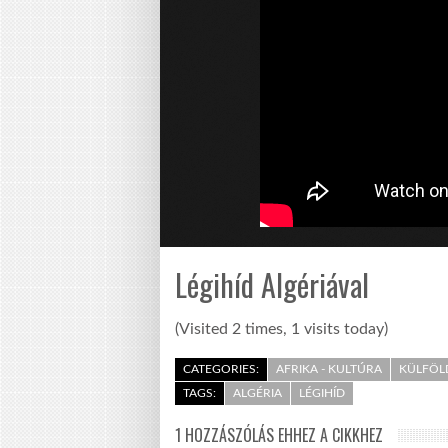
Légihíd Algériával
(Visited 2 times, 1 visits today)
CATEGORIES:
AFRIKA - KULTÚRA
KÜLFÖL
TAGS:
ALGÉRIA
LÉGIHÍD
1 HOZZÁSZÓLÁS EHHEZ A CIKKHEZ