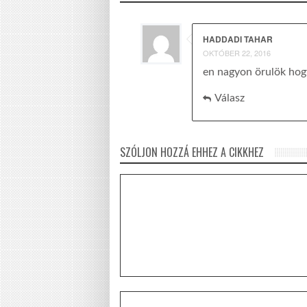
HADDADI TAHAR
OKTÓBER 22, 2016
en nagyon örulök hogy 
Válasz
SZÓLJON HOZZÁ EHHEZ A CIKKHEZ