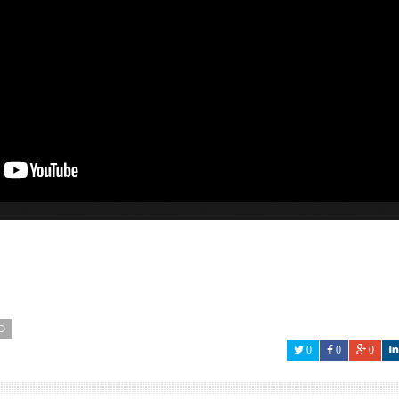
D
0
0
0