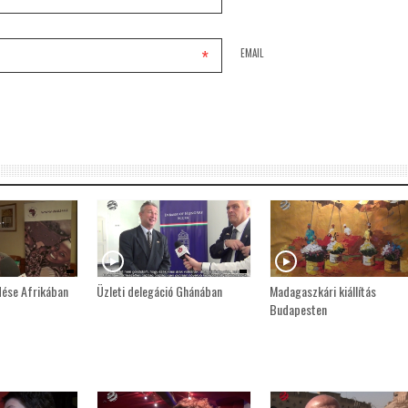
*
EMAIL
dése Afrikában
Üzleti delegáció Ghánában
Madagaszkári kiállítás
Budapesten