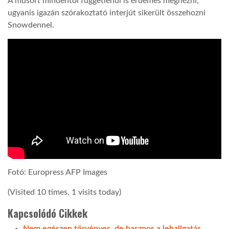
A műsort mindentől függetlenül is érdemes megnézni,
ugyanis igazán szórakoztató interjút sikerült összehozni
Snowdennel.
Fotó: Europress AFP Images
(Visited 10 times, 1 visits today)
Kapcsolódó Cikkek
Nem egészen törvényes, de hasznos a lehallgatás