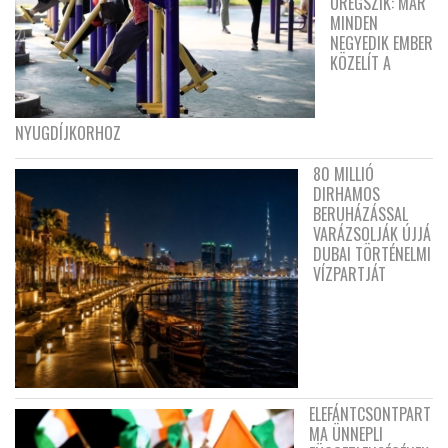
ÖREGSZIK: MÁR
MINDEN
NEGYEDIK EMBER
KÖZELÍT A
NYUGDÍJKORHOZ
80 MILLIÓ
DIRHAMOS
BERUHÁZÁSSAL
VARÁZSOLJÁK ÚJJÁ
DUBAI TÖRTÉNELMI
VÍZPARTJÁT
ELEFÁNTCSONTPART
MA ÜNNEPLI