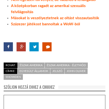
A középkorban ragadt az amerikai szexuális
felvilágosítás
Másokat is veszélyeztetnek az oltást visszautasítók
Százezer játékost bannoltak a WoW-ból
ROVAT:
ÉSZAK-AMERIKA
ÉSZAK-AMERIKA - ÉLETMÓD
CÍMKE:
EGYESÜLT ÁLLAMOK
JELSZÓ
JOHN OLIVER
SNOWDEN
SZÓLJON HOZZÁ EHHEZ A CIKKHEZ