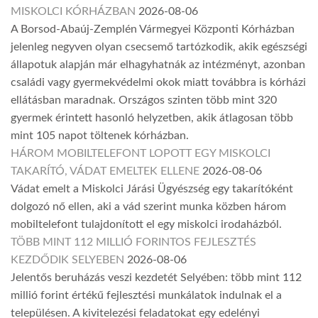
MISKOLCI KÓRHÁZBAN
2026-08-06
A Borsod-Abaúj-Zemplén Vármegyei Központi Kórházban
jelenleg negyven olyan csecsemő tartózkodik, akik egészségi
állapotuk alapján már elhagyhatnák az intézményt, azonban
családi vagy gyermekvédelmi okok miatt továbbra is kórházi
ellátásban maradnak. Országos szinten több mint 320
gyermek érintett hasonló helyzetben, akik átlagosan több
mint 105 napot töltenek kórházban.
HÁROM MOBILTELEFONT LOPOTT EGY MISKOLCI
TAKARÍTÓ, VÁDAT EMELTEK ELLENE
2026-08-06
Vádat emelt a Miskolci Járási Ügyészség egy takarítóként
dolgozó nő ellen, aki a vád szerint munka közben három
mobiltelefont tulajdonított el egy miskolci irodaházból.
TÖBB MINT 112 MILLIÓ FORINTOS FEJLESZTÉS
KEZDŐDIK SELYEBEN
2026-08-06
Jelentős beruházás veszi kezdetét Selyében: több mint 112
millió forint értékű fejlesztési munkálatok indulnak el a
településen. A kivitelezési feladatokat egy edelényi