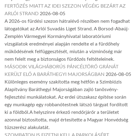
FERTŐZÉS MIATT AZ IDEI SZEZON VÉGÉIG BEZÁRT AZ
ARLÓI STRAND
2026-08-05
A 2026-os fürdési szezon hátralévő részében nem fogadhat
látogatókat az Arlói Suvadás Liget Strand. A Borsod-Abaúj-
Zemplén Vármegyei Kormányhivatal laboratóriumi
vizsgálatok eredményei alapján rendelte el a fürdőhely
működésének felfüggesztését, miután a vízminőség már
nem felelt meg a biztonságos fürdőzés feltételeinek.
MÁSODIK VILÁGHÁBORÚS PÁNCÉLTÖRŐ GRÁNÁT
KERÜLT ELŐ A BARÁTHEGYI MAJORSÁGBAN
2026-08-05
Különleges esemény szakította meg hétfőn a Szimbiózis
Alapítvány Baráthegyi Majorságában zajló tanösvény-
fejlesztési munkálatokat. Az erdei útszakasz építése során
egy munkagép egy robbanótestnek látszó tárgyat fordított
ki a földből.A helyszínre érkező rendőrjárőr a területet
azonnal biztosította, majd értesítette a Magyar Honvédség
tűzszerész alakulatát.
SZOMBATON IS FIZETNI KELL A PARKOLÁSÉRT