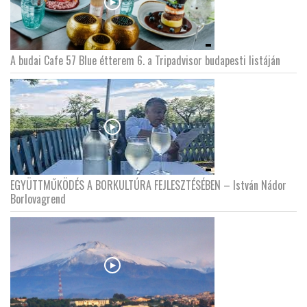
A budai Cafe 57 Blue étterem 6. a Tripadvisor budapesti listáján
EGYÜTTMŰKÖDÉS A BORKULTÚRA FEJLESZTÉSÉBEN – István Nádor
Borlovagrend