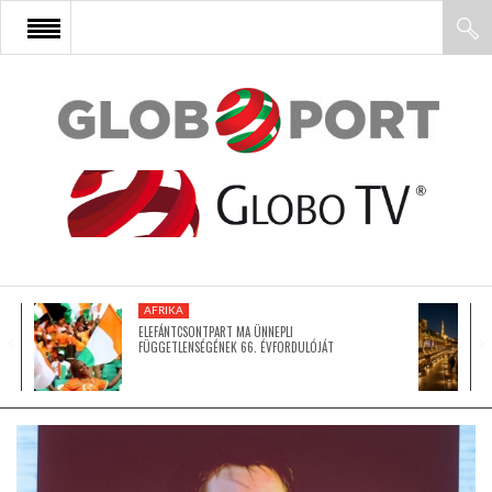
FŐOLDAL
AFRIKA
EURÓPA
AFRIKA
ÁZSIA
ELEFÁNTCSONTPART MA ÜNNEPLI
FÜGGETLENSÉGÉNEK 66. ÉVFORDULÓJÁT
ÉSZAK-AMERIKA
LATIN-AMERIKA