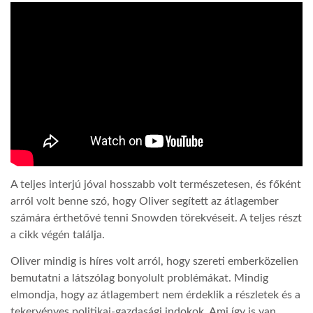
LATIMO.HU
GLOBOBOOK
A teljes interjú jóval hosszabb volt természetesen, és főként
arról volt benne szó, hogy Oliver segített az átlagember
számára érthetővé tenni Snowden törekvéseit. A teljes részt
a cikk végén találja.
Oliver mindig is híres volt arról, hogy szereti emberközelien
bemutatni a látszólag bonyolult problémákat. Mindig
elmondja, hogy az átlagembert nem érdeklik a részletek és a
tekervényes politikai-gazdasági indokok. Ami így is van.