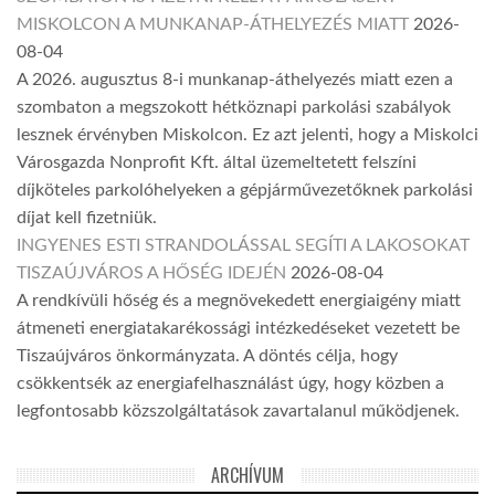
MISKOLCON A MUNKANAP-ÁTHELYEZÉS MIATT
2026-
08-04
A 2026. augusztus 8-i munkanap-áthelyezés miatt ezen a
szombaton a megszokott hétköznapi parkolási szabályok
lesznek érvényben Miskolcon. Ez azt jelenti, hogy a Miskolci
Városgazda Nonprofit Kft. által üzemeltetett felszíni
díjköteles parkolóhelyeken a gépjárművezetőknek parkolási
díjat kell fizetniük.
INGYENES ESTI STRANDOLÁSSAL SEGÍTI A LAKOSOKAT
TISZAÚJVÁROS A HŐSÉG IDEJÉN
2026-08-04
A rendkívüli hőség és a megnövekedett energiaigény miatt
átmeneti energiatakarékossági intézkedéseket vezetett be
Tiszaújváros önkormányzata. A döntés célja, hogy
csökkentsék az energiafelhasználást úgy, hogy közben a
legfontosabb közszolgáltatások zavartalanul működjenek.
ARCHÍVUM