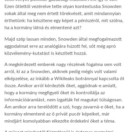
Ezen ötlettől vezérelve tette olyan kontextusba Snowden
sokak által meg nem értett törekvését, amit mindannyian
érthetünk: ha készítene egy képet a péniszéről, mit szólna,
ha a kormány látná és elmentené azt?
Majd szép lassan minden, Snowden által megfogalmazott
aggodalmat erre az analógiára húzott fel, sőt még apró
közvélemény-kutatást is készített hozzá.
A megkérdezett emberek nagy részének fogalma sem volt
arról, ki az a Snowden, akiknek pedig mégis volt valami
elképzelése, az inkább a Wikileaks botránnyal kapcsolta őt
össze. Amikor arról kérdezték őket, aggódnak-e amiatt,
hogy a kormány megfigyeli őket és kontrollálja az
információáramlást, nem izgatták fel magukat túlságosan.
Ám amikor arra terelődött a szó, hogy zavarná-e őket, ha a
kormány elmentené az ő privát pucér képeiket, már
mindjárt komolyabban elkezdte érdekelni őket a téma.