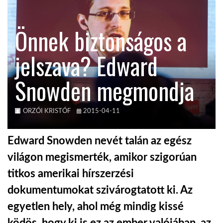
KÖZEL-KELET
Önnek biztonságos a
jelszava? Edward
AUSZTRÁLIA
Snowden megmondja
A VILÁG ITTHON
ORZÓI KRISTÓF
2015-04-11
MÉDIA
Edward Snowden nevét talán az egész
világon megismerték, amikor szigorúan
titkos amerikai hírszerzési
GLOBOTV BP
dokumentumokat szivárogtatott ki. Az
egyetlen hely, ahol még mindig kissé
HÍR3D