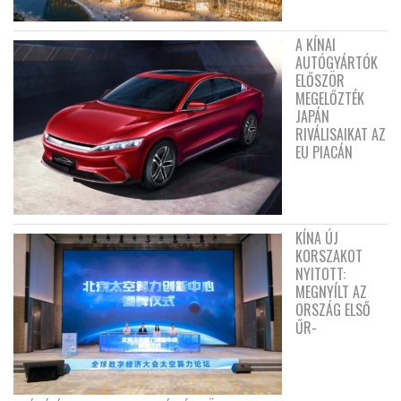
A KÍNAI
AUTÓGYÁRTÓK
ELŐSZÖR
MEGELŐZTÉK
JAPÁN
RIVÁLISAIKAT AZ
EU PIACÁN
KÍNA ÚJ
KORSZAKOT
NYITOTT:
MEGNYÍLT AZ
ORSZÁG ELSŐ
ŰR-