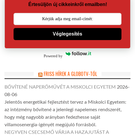
Értesüljön új cikkeinkről emailben!
Véglegesítés
Powered by
FRISS HÍREK A GLOBOTV-TŐL
BŐVÍTENÉ NAPERŐMŰVÉT A MISKOLCI EGYETEM
2026-
08-06
Jelentős energetikai fejlesztést tervez a Miskolci Egyetem:
az intézmény bővítené a jelenlegi napelemes rendszerét,
hogy még nagyobb arányban fedezhesse saját
villamosenergia-igényét megújuló forrásból.
NEGYVEN CSECSEMŐ VÁRJA A HAZAJUTÁST A