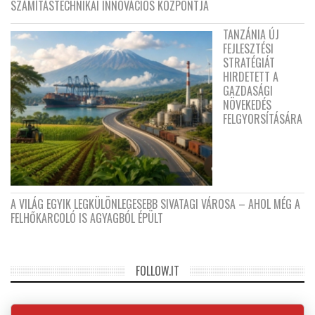
SZÁMÍTÁSTECHNIKAI INNOVÁCIÓS KÖZPONTJA
TANZÁNIA ÚJ
FEJLESZTÉSI
STRATÉGIÁT
HIRDETETT A
GAZDASÁGI
NÖVEKEDÉS
FELGYORSÍTÁSÁRA
A VILÁG EGYIK LEGKÜLÖNLEGESEBB SIVATAGI VÁROSA – AHOL MÉG A
FELHŐKARCOLÓ IS AGYAGBÓL ÉPÜLT
FOLLOW.IT