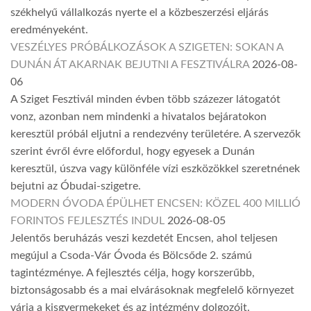
székhelyű vállalkozás nyerte el a közbeszerzési eljárás
eredményeként.
VESZÉLYES PRÓBÁLKOZÁSOK A SZIGETEN: SOKAN A
DUNÁN ÁT AKARNAK BEJUTNI A FESZTIVÁLRA
2026-08-
06
A Sziget Fesztivál minden évben több százezer látogatót
vonz, azonban nem mindenki a hivatalos bejáratokon
keresztül próbál eljutni a rendezvény területére. A szervezők
szerint évről évre előfordul, hogy egyesek a Dunán
keresztül, úszva vagy különféle vízi eszközökkel szeretnének
bejutni az Óbudai-szigetre.
MODERN ÓVODA ÉPÜLHET ENCSEN: KÖZEL 400 MILLIÓ
FORINTOS FEJLESZTÉS INDUL
2026-08-05
Jelentős beruházás veszi kezdetét Encsen, ahol teljesen
megújul a Csoda-Vár Óvoda és Bölcsőde 2. számú
tagintézménye. A fejlesztés célja, hogy korszerűbb,
biztonságosabb és a mai elvárásoknak megfelelő környezet
várja a kisgyermekeket és az intézmény dolgozóit.