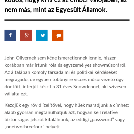
ködös, hogy ki is ez az ember valójában, az
nem más, mint az Egyesült Államok.
TROPICALMAGAZIN
GLOBOTV
AFRIKA TUDÁSTÁR
John Olivernek sem kéne ismeretlennek lennie, hiszen
korábban már írtunk róla és egyszemélyes showműsoráról.
A NAP SZÉPE
Az általában komoly társadalmi és politikai kérdéseket
megragadó, de egyben többnyire vicces műsorvezető úgy
döntött, interjút készít a 31 éves Snowdennel, aki szívesen
LINKTR.EE
vállalta ezt.
Kezdjük egy rövid ízelítővel, hogy hűek maradjunk a címhez:
GLOBOZSARU
alább gyorsan megtanulhatjuk azt, hogyan kell relatíve
biztonságos jelszót kitalálnunk, az eddigi „password” vagy
„onetwothreefour” helyett.
DOBRAVERO.HU