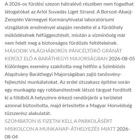
A 2026-os fürdési szezon hátralévő részében nem fogadhat
látogatókat az Arlói Suvadás Liget Strand. A Borsod-Abaúj-
Zemplén Vármegyei Kormányhivatal laboratóriumi
vizsgálatok eredményei alapján rendelte el a fürdőhely
működésének felfüggesztését, miután a vízminőség már
nem felelt meg a biztonságos fürdőzés feltételeinek.
MÁSODIK VILÁGHÁBORÚS PÁNCÉLTÖRŐ GRÁNÁT
KERÜLT ELŐ A BARÁTHEGYI MAJORSÁGBAN
2026-08-05
Különleges esemény szakította meg hétfőn a Szimbiózis
Alapítvány Baráthegyi Majorságában zajló tanösvény-
fejlesztési munkálatokat. Az erdei útszakasz építése során
egy munkagép egy robbanótestnek látszó tárgyat fordított
ki a földből.A helyszínre érkező rendőrjárőr a területet
azonnal biztosította, majd értesítette a Magyar Honvédség
tűzszerész alakulatát.
SZOMBATON IS FIZETNI KELL A PARKOLÁSÉRT
MISKOLCON A MUNKANAP-ÁTHELYEZÉS MIATT
2026-
08-04