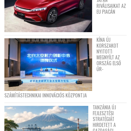
RIVÁLISAIKAT AZ
EU PIACÁN
KÍNA ÚJ
KORSZAKOT
NYITOTT:
MEGNYÍLT AZ
ORSZÁG ELSŐ
ŰR-
SZÁMÍTÁSTECHNIKAI INNOVÁCIÓS KÖZPONTJA
TANZÁNIA ÚJ
FEJLESZTÉSI
STRATÉGIÁT
HIRDETETT A
GAZDASÁGI