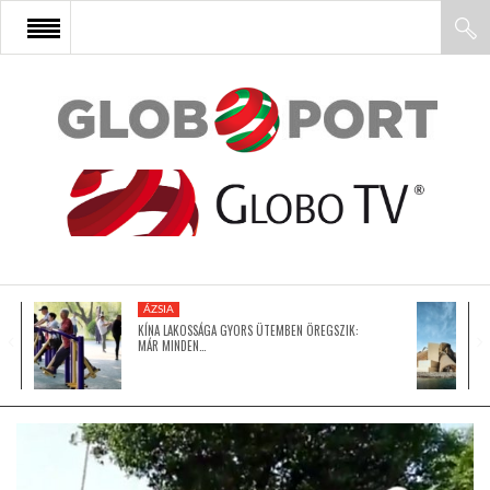
FŐOLDAL
AFRIKA
EURÓPA
ÁZSIA
ÁZSIA
KÍNA LAKOSSÁGA GYORS ÜTEMBEN ÖREGSZIK:
MÁR MINDEN…
ÉSZAK-AMERIKA
LATIN-AMERIKA