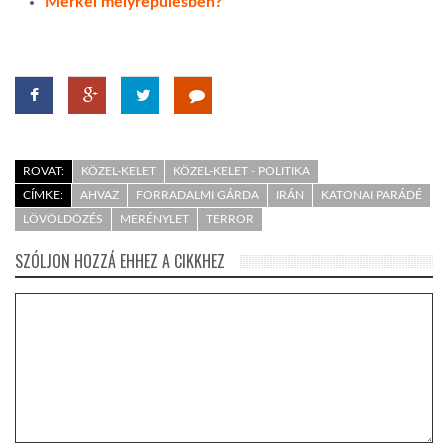
Merkel mélyrepülésben?
ROVAT:
KÖZEL-KELET
KÖZEL-KELET - POLITIKA
CÍMKE:
AHVAZ
FORRADALMI GÁRDA
IRÁN
KATONAI PARÁDÉ
LÖVÖLDÖZÉS
MERÉNYLET
TERROR
SZÓLJON HOZZÁ EHHEZ A CIKKHEZ