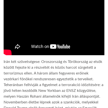
LATIMO.HU
GLOBOBOOK
Irán két szövetségese: Oroszország és Törökország az elsők
között fejezte ki a részvétét és közös harcot sürgetett a
terrorizmus ellen. A három állam fegyveres erőinek
vezérkari főnökei rendszeresen egyeztetik a terveiket.
Teheránban felhívják a figyelmet a terrorakció időzítésére: a
jövő héten kezdődik New Yorkban az ENSZ közgyűlése,
melyen Haszán Rohani államelnök kifejti Irán álláspontját.
Novemberben életbe lépnek azok a szankciók, melyekkel
Donald Trump elnök fenyegeti Iránt, miután az Egyesült