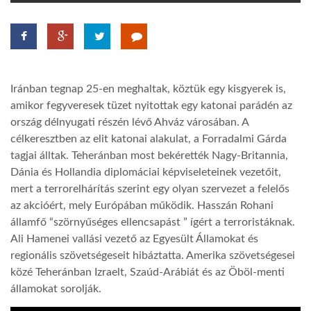
TROPICALMAGAZIN
GLOBOTV
Iránban tegnap 25-en meghaltak, köztük egy kisgyerek is,
amikor fegyveresek tüzet nyitottak egy katonai parádén az
AFRIKA TUDÁSTÁR
ország délnyugati részén lévő Ahváz városában. A
célkeresztben az elit katonai alakulat, a Forradalmi Gárda
tagjai álltak. Teheránban most bekérették Nagy-Britannia,
A NAP SZÉPE
Dánia és Hollandia diplomáciai képviseleteinek vezetőit,
mert a terrorelhárítás szerint egy olyan szervezet a felelős
az akcióért, mely Európában működik. Hasszán Rohani
LINKTR.EE
államfő “szörnyűséges ellencsapást ” ígért a terroristáknak.
Ali Hamenei vallási vezető az Egyesült Államokat és
GLOBOZSARU
regionális szövetségeseit hibáztatta. Amerika szövetségesei
közé Teheránban Izraelt, Szaúd-Arábiát és az Öböl-menti
államokat sorolják.
DOBRAVERO.HU