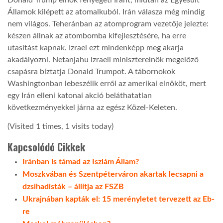
Államok kilépett az atomalkuból. Irán válasza még mindig
nem világos. Teheránban az atomprogram vezetője jelezte:
készen állnak az atombomba kifejlesztésére, ha erre
utasítást kapnak. Izrael ezt mindenképp meg akarja
akadályozni. Netanjahu izraeli miniszterelnök megelőző
csapásra bíztatja Donald Trumpot. A tábornokok
Washingtonban lebeszélik erről az amerikai elnököt, mert
egy Irán elleni katonai akció beláthatatlan
következményekkel járna az egész Közel-Keleten.
(Visited 1 times, 1 visits today)
Kapcsolódó Cikkek
Iránban is támad az Iszlám Állam?
Moszkvában és Szentpéterváron akartak lecsapni a
dzsihadisták – állítja az FSZB
Ukrajnában kapták el: 15 merényletet tervezett az Eb-
re