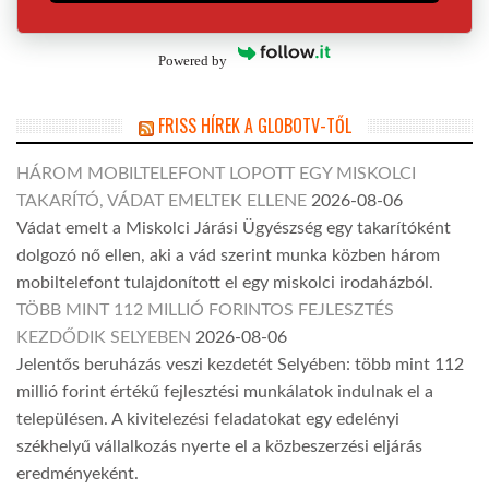
Powered by
FRISS HÍREK A GLOBOTV-TŐL
HÁROM MOBILTELEFONT LOPOTT EGY MISKOLCI
TAKARÍTÓ, VÁDAT EMELTEK ELLENE
2026-08-06
Vádat emelt a Miskolci Járási Ügyészség egy takarítóként
dolgozó nő ellen, aki a vád szerint munka közben három
mobiltelefont tulajdonított el egy miskolci irodaházból.
TÖBB MINT 112 MILLIÓ FORINTOS FEJLESZTÉS
KEZDŐDIK SELYEBEN
2026-08-06
Jelentős beruházás veszi kezdetét Selyében: több mint 112
millió forint értékű fejlesztési munkálatok indulnak el a
településen. A kivitelezési feladatokat egy edelényi
székhelyű vállalkozás nyerte el a közbeszerzési eljárás
eredményeként.