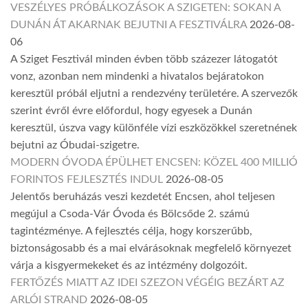
VESZÉLYES PRÓBÁLKOZÁSOK A SZIGETEN: SOKAN A
DUNÁN ÁT AKARNAK BEJUTNI A FESZTIVÁLRA
2026-08-
06
A Sziget Fesztivál minden évben több százezer látogatót
vonz, azonban nem mindenki a hivatalos bejáratokon
keresztül próbál eljutni a rendezvény területére. A szervezők
szerint évről évre előfordul, hogy egyesek a Dunán
keresztül, úszva vagy különféle vízi eszközökkel szeretnének
bejutni az Óbudai-szigetre.
MODERN ÓVODA ÉPÜLHET ENCSEN: KÖZEL 400 MILLIÓ
FORINTOS FEJLESZTÉS INDUL
2026-08-05
Jelentős beruházás veszi kezdetét Encsen, ahol teljesen
megújul a Csoda-Vár Óvoda és Bölcsőde 2. számú
tagintézménye. A fejlesztés célja, hogy korszerűbb,
biztonságosabb és a mai elvárásoknak megfelelő környezet
várja a kisgyermekeket és az intézmény dolgozóit.
FERTŐZÉS MIATT AZ IDEI SZEZON VÉGÉIG BEZÁRT AZ
ARLÓI STRAND
2026-08-05