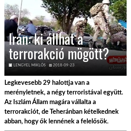
KÖZEL-KELET
Irán: ki állhat a
AUSZTRÁLIA
terrorakció mögött?
A VILÁG ITTHON
LENGYEL MIKLÓS
2018-09-23
MÉDIA
Legkevesebb 29 halottja van a
merényletnek, a négy terroristával együtt.
Az Iszlám Állam magára vállalta a
GLOBOTV BP
terrorakciót, de Teheránban kételkednek
abban, hogy ők lennének a felelősök.
HÍR3D