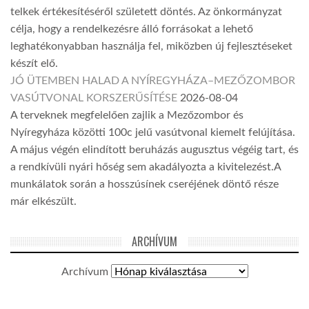
telkek értékesítéséről született döntés. Az önkormányzat
célja, hogy a rendelkezésre álló forrásokat a lehető
leghatékonyabban használja fel, miközben új fejlesztéseket
készít elő.
JÓ ÜTEMBEN HALAD A NYÍREGYHÁZA–MEZŐZOMBOR
VASÚTVONAL KORSZERŰSÍTÉSE
2026-08-04
A terveknek megfelelően zajlik a Mezőzombor és
Nyíregyháza közötti 100c jelű vasútvonal kiemelt felújítása.
A május végén elindított beruházás augusztus végéig tart, és
a rendkívüli nyári hőség sem akadályozta a kivitelezést.A
munkálatok során a hosszúsínek cseréjének döntő része
már elkészült.
ARCHÍVUM
Archívum