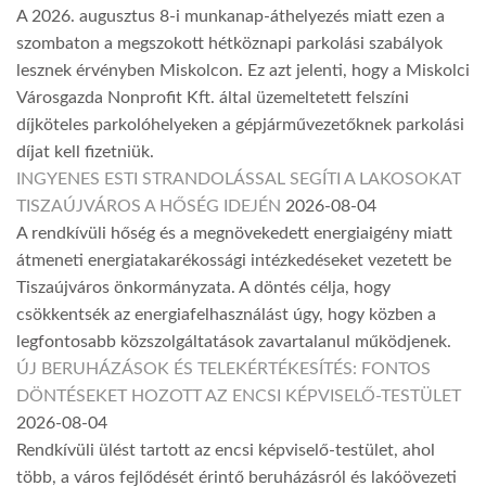
A 2026. augusztus 8-i munkanap-áthelyezés miatt ezen a
szombaton a megszokott hétköznapi parkolási szabályok
lesznek érvényben Miskolcon. Ez azt jelenti, hogy a Miskolci
Városgazda Nonprofit Kft. által üzemeltetett felszíni
díjköteles parkolóhelyeken a gépjárművezetőknek parkolási
díjat kell fizetniük.
INGYENES ESTI STRANDOLÁSSAL SEGÍTI A LAKOSOKAT
TISZAÚJVÁROS A HŐSÉG IDEJÉN
2026-08-04
A rendkívüli hőség és a megnövekedett energiaigény miatt
átmeneti energiatakarékossági intézkedéseket vezetett be
Tiszaújváros önkormányzata. A döntés célja, hogy
csökkentsék az energiafelhasználást úgy, hogy közben a
legfontosabb közszolgáltatások zavartalanul működjenek.
ÚJ BERUHÁZÁSOK ÉS TELEKÉRTÉKESÍTÉS: FONTOS
DÖNTÉSEKET HOZOTT AZ ENCSI KÉPVISELŐ-TESTÜLET
2026-08-04
Rendkívüli ülést tartott az encsi képviselő-testület, ahol
több, a város fejlődését érintő beruházásról és lakóövezeti