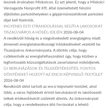
lesznek érvényben Miskolcon. Ez azt jelenti, hogy a Miskolci
Városgazda Nonprofit Kft. által üzemeltetett felszíni
díjköteles parkolóhelyeken a gépjárművezetőknek parkolási
díjat kell fizetniük.
INGYENES ESTI STRANDOLÁSSAL SEGÍTI A LAKOSOKAT
TISZAÚJVÁROS A HŐSÉG IDEJÉN
2026-08-04
A rendkívüli hőség és a megnövekedett energiaigény miatt
átmeneti energiatakarékossági intézkedéseket vezetett be
Tiszaújváros önkormányzata. A döntés célja, hogy
csökkentsék az energiafelhasználást úgy, hogy közben a
legfontosabb közszolgáltatások zavartalanul működjenek.
ÚJ BERUHÁZÁSOK ÉS TELEKÉRTÉKESÍTÉS: FONTOS
DÖNTÉSEKET HOZOTT AZ ENCSI KÉPVISELŐ-TESTÜLET
2026-08-04
Rendkívüli ülést tartott az encsi képviselő-testület, ahol
több, a város fejlődését érintő beruházásról és lakóövezeti
telkek értékesítéséről született döntés. Az önkormányzat
célja, hogy a rendelkezésre álló forrásokat a lehető