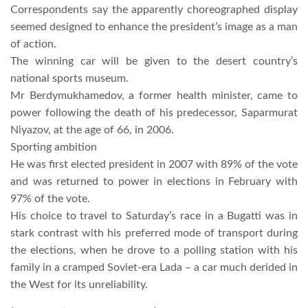
Correspondents say the apparently choreographed display
seemed designed to enhance the president’s image as a man
TROPICALMAGAZIN
of action.
The winning car will be given to the desert country’s
GLOBOTV
national sports museum.
Mr Berdymukhamedov, a former health minister, came to
power following the death of his predecessor, Saparmurat
AFRIKA TUDÁSTÁR
Niyazov, at the age of 66, in 2006.
Sporting ambition
A NAP SZÉPE
He was first elected president in 2007 with 89% of the vote
and was returned to power in elections in February with
97% of the vote.
LINKTR.EE
His choice to travel to Saturday’s race in a Bugatti was in
stark contrast with his preferred mode of transport during
GLOBOZSARU
the elections, when he drove to a polling station with his
family in a cramped Soviet-era Lada – a car much derided in
the West for its unreliability.
DOBRAVERO.HU