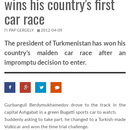
wins his country’s first
car race
KÖZEL-KELET
AUSZTRÁLIA
PAP GERGELY
2012-04-09
The president of Turkmenistan has won his
A VILÁG ITTHON
country’s maiden car race after an
impromptu decision to enter.
MÉDIA
Gurbanguli Berdymukhamedov drove to the track in the
GLOBOTV BP
capital Ashgabat in a green Bugatti sports car to watch.
Suddenly asking to take part, he changed to a Turkish-made
HÍR3D
Volkicar and won the time trial challenge.