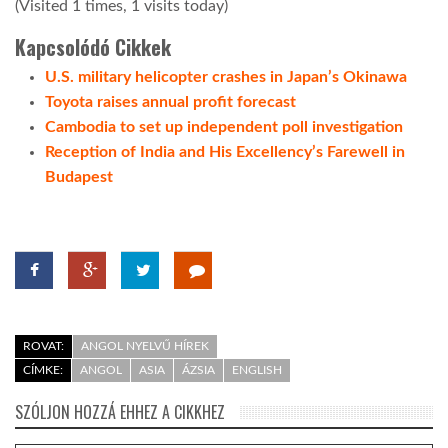
(Visited 1 times, 1 visits today)
Kapcsolódó Cikkek
LATIMO.HU
U.S. military helicopter crashes in Japan’s Okinawa
Toyota raises annual profit forecast
GLOBOBOOK
Cambodia to set up independent poll investigation
Reception of India and His Excellency’s Farewell in
Budapest
ROVAT:
ANGOL NYELVŰ HÍREK
CÍMKE:
ANGOL
ASIA
ÁZSIA
ENGLISH
SZÓLJON HOZZÁ EHHEZ A CIKKHEZ