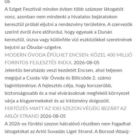
06
A Sziget Fesztivál minden évben több százezer látogatót
vonz, azonban nem mindenki a hivatalos bejáratokon
keresztül próbál eljutni a rendezvény területére. A szervezők
szerint évről évre előfordul, hogy egyesek a Dunán
keresztül, úszva vagy különféle vízi eszközökkel szeretnének
bejutni az Óbudai-szigetre.
MODERN ÓVODA ÉPÜLHET ENCSEN: KÖZEL 400 MILLIÓ
FORINTOS FEJLESZTÉS INDUL
2026-08-05
Jelentős beruházás veszi kezdetét Encsen, ahol teljesen
megújul a Csoda-Vár Óvoda és Bölcsőde 2. számú
tagintézménye. A fejlesztés célja, hogy korszerűbb,
biztonságosabb és a mai elvárásoknak megfelelő környezet
várja a kisgyermekeket és az intézmény dolgozóit.
FERTŐZÉS MIATT AZ IDEI SZEZON VÉGÉIG BEZÁRT AZ
ARLÓI STRAND
2026-08-05
A 2026-os fürdési szezon hátralévő részében nem fogadhat
látogatókat az Arlói Suvadás Liget Strand. A Borsod-Abaúj-