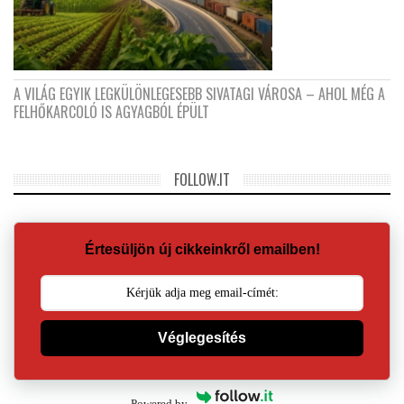
A VILÁG EGYIK LEGKÜLÖNLEGESEBB SIVATAGI VÁROSA – AHOL MÉG A
FELHŐKARCOLÓ IS AGYAGBÓL ÉPÜLT
FOLLOW.IT
Értesüljön új cikkeinkről emailben!
Véglegesítés
Powered by