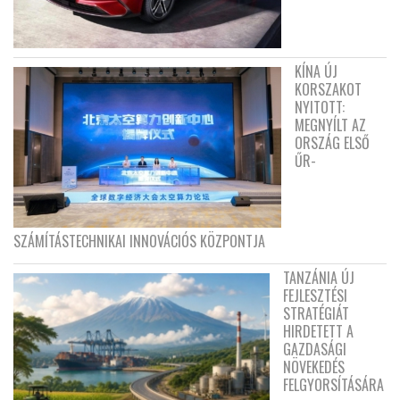
KÍNA ÚJ
KORSZAKOT
NYITOTT:
MEGNYÍLT AZ
ORSZÁG ELSŐ
ŰR-
SZÁMÍTÁSTECHNIKAI INNOVÁCIÓS KÖZPONTJA
TANZÁNIA ÚJ
FEJLESZTÉSI
STRATÉGIÁT
HIRDETETT A
GAZDASÁGI
NÖVEKEDÉS
FELGYORSÍTÁSÁRA