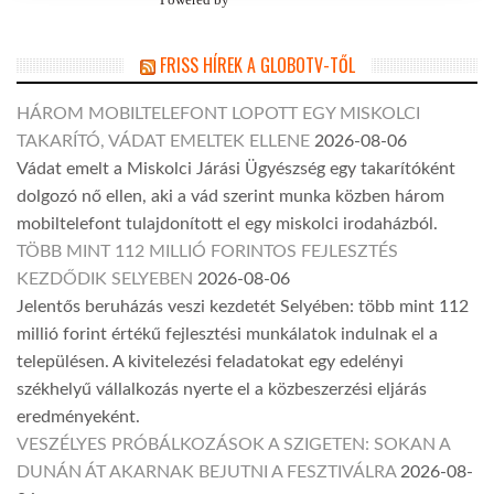
FRISS HÍREK A GLOBOTV-TŐL
HÁROM MOBILTELEFONT LOPOTT EGY MISKOLCI
TAKARÍTÓ, VÁDAT EMELTEK ELLENE
2026-08-06
Vádat emelt a Miskolci Járási Ügyészség egy takarítóként
dolgozó nő ellen, aki a vád szerint munka közben három
mobiltelefont tulajdonított el egy miskolci irodaházból.
TÖBB MINT 112 MILLIÓ FORINTOS FEJLESZTÉS
KEZDŐDIK SELYEBEN
2026-08-06
Jelentős beruházás veszi kezdetét Selyében: több mint 112
millió forint értékű fejlesztési munkálatok indulnak el a
településen. A kivitelezési feladatokat egy edelényi
székhelyű vállalkozás nyerte el a közbeszerzési eljárás
eredményeként.
VESZÉLYES PRÓBÁLKOZÁSOK A SZIGETEN: SOKAN A
DUNÁN ÁT AKARNAK BEJUTNI A FESZTIVÁLRA
2026-08-