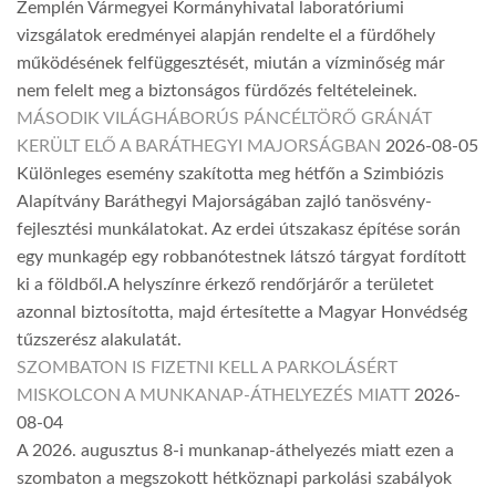
Zemplén Vármegyei Kormányhivatal laboratóriumi
vizsgálatok eredményei alapján rendelte el a fürdőhely
működésének felfüggesztését, miután a vízminőség már
nem felelt meg a biztonságos fürdőzés feltételeinek.
MÁSODIK VILÁGHÁBORÚS PÁNCÉLTÖRŐ GRÁNÁT
KERÜLT ELŐ A BARÁTHEGYI MAJORSÁGBAN
2026-08-05
Különleges esemény szakította meg hétfőn a Szimbiózis
Alapítvány Baráthegyi Majorságában zajló tanösvény-
fejlesztési munkálatokat. Az erdei útszakasz építése során
egy munkagép egy robbanótestnek látszó tárgyat fordított
ki a földből.A helyszínre érkező rendőrjárőr a területet
azonnal biztosította, majd értesítette a Magyar Honvédség
tűzszerész alakulatát.
SZOMBATON IS FIZETNI KELL A PARKOLÁSÉRT
MISKOLCON A MUNKANAP-ÁTHELYEZÉS MIATT
2026-
08-04
A 2026. augusztus 8-i munkanap-áthelyezés miatt ezen a
szombaton a megszokott hétköznapi parkolási szabályok