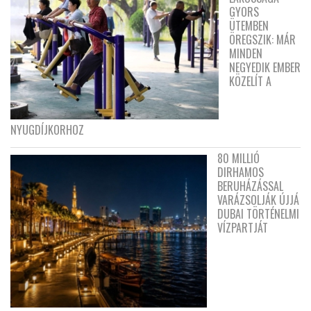
GYORS
ÜTEMBEN
ÖREGSZIK: MÁR
MINDEN
NEGYEDIK EMBER
KÖZELÍT A
NYUGDÍJKORHOZ
80 MILLIÓ
DIRHAMOS
BERUHÁZÁSSAL
VARÁZSOLJÁK ÚJJÁ
DUBAI TÖRTÉNELMI
VÍZPARTJÁT