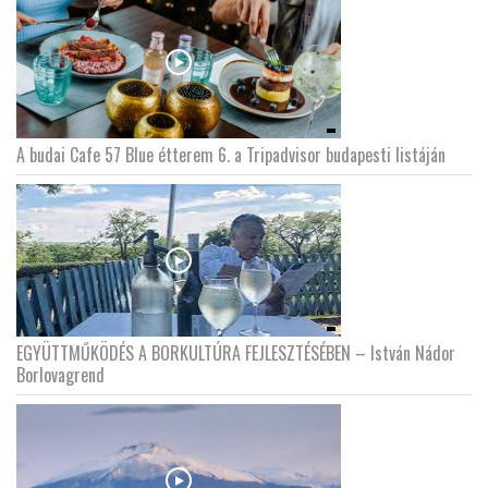
A budai Cafe 57 Blue étterem 6. a Tripadvisor budapesti listáján
EGYÜTTMŰKÖDÉS A BORKULTÚRA FEJLESZTÉSÉBEN – István Nádor
Borlovagrend