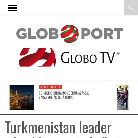
FŐOLDAL
AFRIKA
EURÓPA
KÖZEL-KELET
ÁZSIA
80 MILLIÓ DIRHAMOS BERUHÁZÁSSAL
VARÁZSOLJÁK ÚJJÁ DUBAI…
ÉSZAK-AMERIKA
Turkmenistan leader
LATIN-AMERIKA