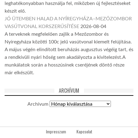
leghatékonyabban használja fel, miközben új fejlesztéseket
készít elő.
JÓ ÜTEMBEN HALAD A NYÍREGYHÁZA–MEZŐZOMBOR
VASÚTVONAL KORSZERŰSÍTÉSE
2026-08-04
A terveknek megfelelően zajlik a Mezőzombor és
Nyíregyháza közötti 100c jelű vasútvonal kiemelt felújítása.
A május végén elindított beruházás augusztus végéig tart, és
a rendkívüli nyári hőség sem akadályozta a kivitelezést.A
munkálatok során a hosszúsínek cseréjének döntő része
már elkészült.
ARCHÍVUM
Archívum
Impresszum
Kapcsolat