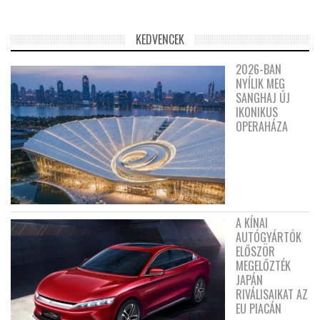
KEDVENCEK
2026-BAN
NYÍLIK MEG
SANGHAJ ÚJ
IKONIKUS
OPERAHÁZA
A KÍNAI
AUTÓGYÁRTÓK
ELŐSZÖR
MEGELŐZTÉK
JAPÁN
RIVÁLISAIKAT AZ
EU PIACÁN