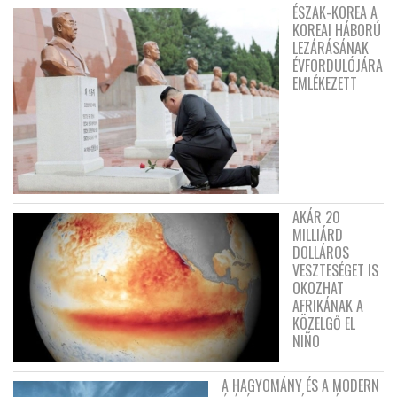
ÉSZAK-KOREA A
KOREAI HÁBORÚ
LEZÁRÁSÁNAK
ÉVFORDULÓJÁRA
EMLÉKEZETT
AKÁR 20
MILLIÁRD
DOLLÁROS
VESZTESÉGET IS
OKOZHAT
AFRIKÁNAK A
KÖZELGŐ EL
NIÑO
A HAGYOMÁNY ÉS A MODERN