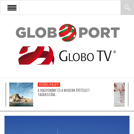
FŐOLDAL
AFRIKA
EURÓPA
KÖZEL-KELET
ÁZSIA
A HAGYOMÁNY ÉS A MODERN ÉPÍTÉSZET
TALÁLKOZÁSA…
ÉSZAK-AMERIKA
LATIN-AMERIKA