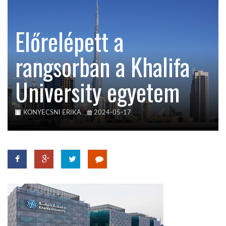
KÖZEL-KELET
Előrelépett a
rangsorban a Khalifa
AUSZTRÁLIA
University egyetem
A VILÁG ITTHON
KONYECSNI ERIKA
2024-05-17
MÉDIA
GLOBOTV BP
HÍR3D