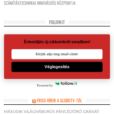
SZÁMÍTÁSTECHNIKAI INNOVÁCIÓS KÖZPONTJA
FOLLOW.IT
Értesüljön új cikkeinkről emailben!
Véglegesítés
Powered by
FRISS HÍREK A GLOBOTV-TŐL
MÁSODIK VILÁGHÁBORÚS PÁNCÉLTÖRŐ GRÁNÁT