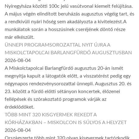
Nyíregyháza közötti 100c jelű vasútvonal kiemelt felújítása.
A május végén elindított beruházás augusztus végéig tart, és
a rendkívüli nyári hőség sem akadályozta a kivitelezést.A
munkálatok során a hosszúsínek cseréjének döntő része
már elkészült.
ÜNNEPI PROGRAMSOROZATTAL NYIT ÚJRA A
MISKOLCTAPOLCAI BARLANGFÜRDŐ AUGUSZTUSBAN
2026-08-04
A Miskolctapolcai Barlangfürdő augusztus 20-án ismét
megnyitja kapuit a látogatók előtt, a visszatérést pedig egy
négynapos rendezvénysorozattal ünnepli. Augusztus 20. és
23. között a fürdő előtti sétányon koncertek, élőzenei
fellépések és szórakoztató programok várják az
érdeklődőket.
TÖBB MINT 320 KISGYERMEK REKEDT A
KÓRHÁZAKBAN – MISKOLCON IS SÚLYOS A HELYZET
2026-08-04
Országszerte több mint 320 olyan kisgyermek tartózkodik