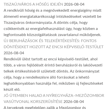
TISZAÚJVÁROS A HŐSÉG IDEJÉN
2026-08-04
A rendkívüli hőség és a megnövekedett energiaigény miatt
átmeneti energiatakarékossági intézkedéseket vezetett be
Tiszaújváros önkormányzata. A döntés célja, hogy
csökkentsék az energiafelhasználást úgy, hogy közben a
legfontosabb közszolgáltatások zavartalanul működjenek.
ÚJ BERUHÁZÁSOK ÉS TELEKÉRTÉKESÍTÉS: FONTOS
DÖNTÉSEKET HOZOTT AZ ENCSI KÉPVISELŐ-TESTÜLET
2026-08-04
Rendkívüli ülést tartott az encsi képviselő-testület, ahol
több, a város fejlődését érintő beruházásról és lakóövezeti
telkek értékesítéséről született döntés. Az önkormányzat
célja, hogy a rendelkezésre álló forrásokat a lehető
leghatékonyabban használja fel, miközben új fejlesztéseket
készít elő.
JÓ ÜTEMBEN HALAD A NYÍREGYHÁZA–MEZŐZOMBOR
VASÚTVONAL KORSZERŰSÍTÉSE
2026-08-04
A terveknek megfelelően zajlik a Mezőzombor és