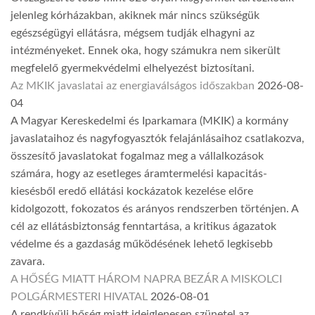
jelenleg kórházakban, akiknek már nincs szükségük
egészségügyi ellátásra, mégsem tudják elhagyni az
intézményeket. Ennek oka, hogy számukra nem sikerült
megfelelő gyermekvédelmi elhelyezést biztosítani.
Az MKIK javaslatai az energiaválságos időszakban
2026-08-
04
A Magyar Kereskedelmi és Iparkamara (MKIK) a kormány
javaslataihoz és nagyfogyasztók felajánlásaihoz csatlakozva,
összesítő javaslatokat fogalmaz meg a vállalkozások
számára, hogy az esetleges áramtermelési kapacitás-
kiesésből eredő ellátási kockázatok kezelése előre
kidolgozott, fokozatos és arányos rendszerben történjen. A
cél az ellátásbiztonság fenntartása, a kritikus ágazatok
védelme és a gazdaság működésének lehető legkisebb
zavara.
A HŐSÉG MIATT HÁROM NAPRA BEZÁR A MISKOLCI
POLGÁRMESTERI HIVATAL
2026-08-01
A rendkívüli hőség miatt ideiglenesen szünetel az