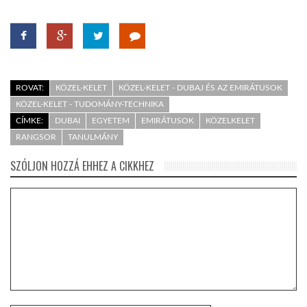
LATIMO.HU
GLOBOBOOK
ROVAT:
KÖZEL-KELET
KÖZEL-KELET - DUBAJ ÉS AZ EMIRÁTUSOK
KÖZEL-KELET - TUDOMÁNY-TECHNIKA
CÍMKE:
DUBAI
EGYETEM
EMIRÁTUSOK
KÖZELKELET
RANGSOR
TANULMÁNY
SZÓLJON HOZZÁ EHHEZ A CIKKHEZ