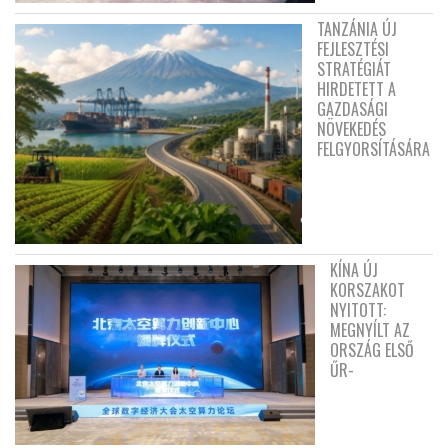
TANZÁNIA ÚJ
FEJLESZTÉSI
STRATÉGIÁT
HIRDETETT A
GAZDASÁGI
NÖVEKEDÉS
FELGYORSÍTÁSÁRA
KÍNA ÚJ
KORSZAKOT
NYITOTT:
MEGNYÍLT AZ
ORSZÁG ELSŐ
ŰR-