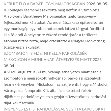
KERÜLT ELŐ A BARÁTHEGYI MAJORSÁGBAN
2026-08-05
Különleges esemény szakította meg hétfőn a Szimbiózis
Alapítvány Baráthegyi Majorságában zajló tanösvény-
fejlesztési munkálatokat. Az erdei útszakasz építése során
egy munkagép egy robbanótestnek látszó tárgyat fordított
ki a földből.A helyszínre érkező rendőrjárőr a területet
azonnal biztosította, majd értesítette a Magyar Honvédség
tűzszerész alakulatát.
SZOMBATON IS FIZETNI KELL A PARKOLÁSÉRT
MISKOLCON A MUNKANAP-ÁTHELYEZÉS MIATT
2026-
08-04
A 2026. augusztus 8-i munkanap-áthelyezés miatt ezen a
szombaton a megszokott hétköznapi parkolási szabályok
lesznek érvényben Miskolcon. Ez azt jelenti, hogy a Miskolci
Városgazda Nonprofit Kft. által üzemeltetett felszíni
díjköteles parkolóhelyeken a gépjárművezetőknek parkolási
díjat kell fizetniük.
INGYENES ESTI STRANDOLÁSSAL SEGÍTI A LAKOSOKAT