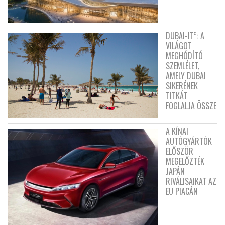
DUBAI-IT”: A
VILÁGOT
MEGHÓDÍTÓ
SZEMLÉLET,
AMELY DUBAI
SIKERÉNEK
TITKÁT
FOGLALJA ÖSSZE
A KÍNAI
AUTÓGYÁRTÓK
ELŐSZÖR
MEGELŐZTÉK
JAPÁN
RIVÁLISAIKAT AZ
EU PIACÁN