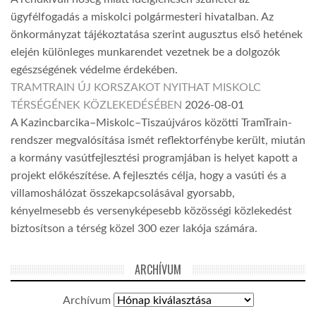
ügyfélfogadás a miskolci polgármesteri hivatalban. Az
önkormányzat tájékoztatása szerint augusztus első hetének
elején különleges munkarendet vezetnek be a dolgozók
egészségének védelme érdekében.
TRAMTRAIN ÚJ KORSZAKOT NYITHAT MISKOLC
TÉRSÉGÉNEK KÖZLEKEDÉSÉBEN
2026-08-01
A Kazincbarcika–Miskolc–Tiszaújváros közötti TramTrain-
rendszer megvalósítása ismét reflektorfénybe került, miután
a kormány vasútfejlesztési programjában is helyet kapott a
projekt előkészítése. A fejlesztés célja, hogy a vasúti és a
villamoshálózat összekapcsolásával gyorsabb,
kényelmesebb és versenyképesebb közösségi közlekedést
biztosítson a térség közel 300 ezer lakója számára.
ARCHÍVUM
Archívum