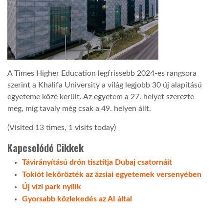
TROPICALMAGAZIN
GLOBOTV
A Times Higher Education legfrissebb 2024-es rangsora
AFRIKA TUDÁSTÁR
szerint a Khalifa University a világ legjobb 30 új alapítású
egyeteme közé került. Az egyetem a 27. helyet szerezte
meg, míg tavaly még csak a 49. helyen állt.
A NAP SZÉPE
(Visited 13 times, 1 visits today)
Kapcsolódó Cikkek
LINKTR.EE
Távirányítású drón tisztítja Dubaj csatornáit
Tokiót lekörözték az ázsiai egyetemek versenyében
GLOBOZSARU
Új vízi park nyílik
Gyorsabb közlekedés az AI által
DOBRAVERO.HU