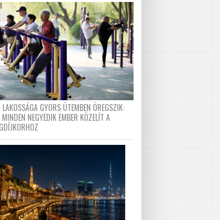
A LAKOSSÁGA GYORS ÜTEMBEN ÖREGSZIK:
 MINDEN NEGYEDIK EMBER KÖZELÍT A
GDÍJKORHOZ