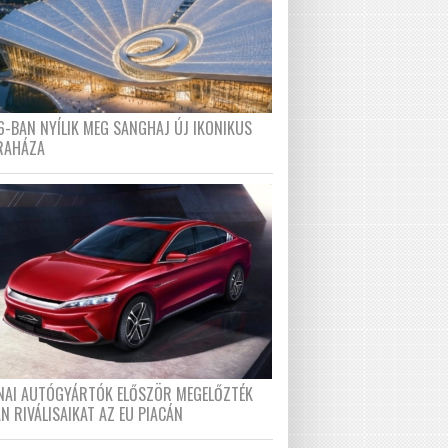
6-BAN NYÍLIK MEG SANGHAJ ÚJ IKONIKUS
RAHÁZA
ÍNAI AUTÓGYÁRTÓK ELŐSZÖR MEGELŐZTÉK
N RIVÁLISAIKAT AZ EU PIACÁN