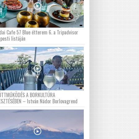
dai Cafe 57 Blue étterem 6. a Tripadvisor
pesti listáján
ÜTTMŰKÖDÉS A BORKULTÚRA
ESZTÉSÉBEN – István Nádor Borlovagrend