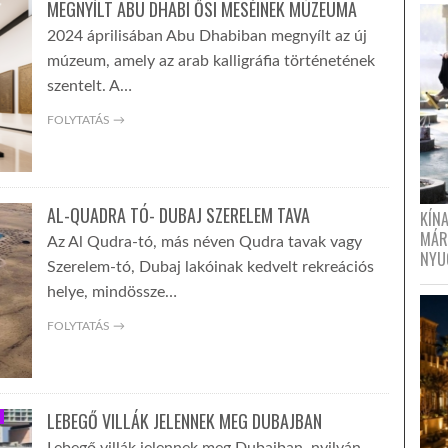
MEGNYÍLT ABU DHABI ŐSI MESÉINEK MÚZEUMA
2024 áprilisában Abu Dhabiban megnyílt az új
múzeum, amely az arab kalligráfia történetének
szentelt. A…
FOLYTATÁS →
AL-QUADRA TÓ- DUBAJ SZERELEM TAVA
KÍN
MÁR
Az Al Qudra-tó, más néven Qudra tavak vagy
NYU
Szerelem-tó, Dubaj lakóinak kedvelt rekreációs
helye, mindössze…
FOLYTATÁS →
LEBEGŐ VILLÁK JELENNEK MEG DUBAJBAN