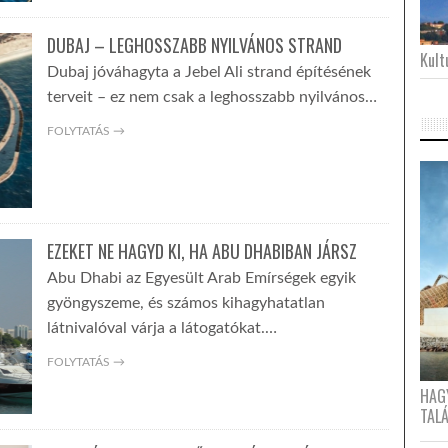
DUBAJ – LEGHOSSZABB NYILVÁNOS STRAND
Kultu
Dubaj jóváhagyta a Jebel Ali strand építésének
terveit – ez nem csak a leghosszabb nyilvános…
FOLYTATÁS →
EZEKET NE HAGYD KI, HA ABU DHABIBAN JÁRSZ
Abu Dhabi az Egyesült Arab Emírségek egyik
gyöngyszeme, és számos kihagyhatatlan
látnivalóval várja a látogatókat.…
FOLYTATÁS →
HAG
TAL