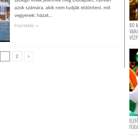
Lebegő villák jelennek meg Dubajban, nyilván
azok számára, akik nem tudják eldönteni, mit
vegyenek: házat…
80 
FOLYTATÁS →
VAR
VÍZ
1
2
ELE
FÜG