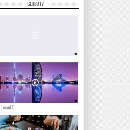
GLOBOTV
j csodái