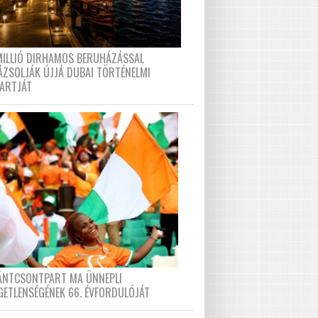
MILLIÓ DIRHAMOS BERUHÁZÁSSAL
ÁZSOLJÁK ÚJJÁ DUBAI TÖRTÉNELMI
PARTJÁT
FÁNTCSONTPART MA ÜNNEPLI
GETLENSÉGÉNEK 66. ÉVFORDULÓJÁT