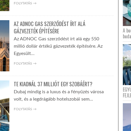
FOLYTATÁS →
AZ ADNOC GAS SZERZŐDÉST ÍRT ALÁ
A bu
GÁZVEZETÉK ÉPÍTÉSÉRE
buda
Az ADNOC Gas szerződést írt alá egy 550
millió dollár értékű gázvezeték építésére. Az
Egyesült…
FOLYTATÁS →
TE KIADNÁL 37 MILLIÓT EGY SZOBÁÉRT?
EGY
Dubaj mindig is a luxus és a fényűzés városa
FEJL
volt, és a legdrágább hotelszobái sem…
FOLYTATÁS →