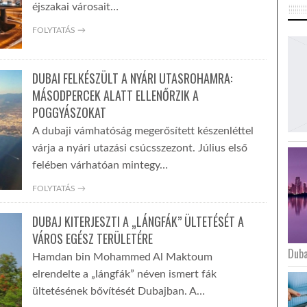
éjszakai városait…
FOLYTATÁS →
DUBAI FELKÉSZÜLT A NYÁRI UTASROHAMRA:
MÁSODPERCEK ALATT ELLENŐRZIK A
POGGYÁSZOKAT
A dubaji vámhatóság megerősített készenléttel
várja a nyári utazási csúcsszezont. Július első
felében várhatóan mintegy…
FOLYTATÁS →
DUBAJ KITERJESZTI A „LÁNGFÁK” ÜLTETÉSÉT A
VÁROS EGÉSZ TERÜLETÉRE
Duba
Hamdan bin Mohammed Al Maktoum
elrendelte a „lángfák” néven ismert fák
ültetésének bővítését Dubajban. A…