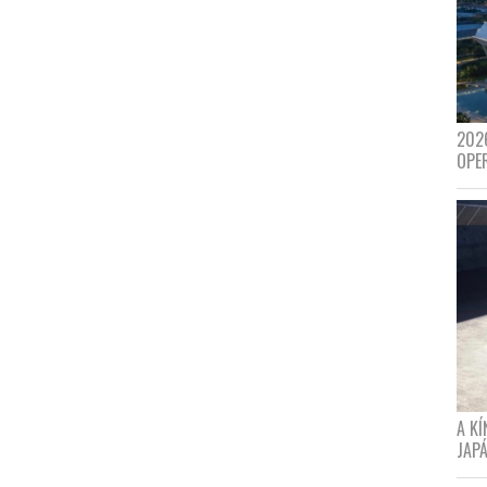
202
OPE
A K
JAPÁ