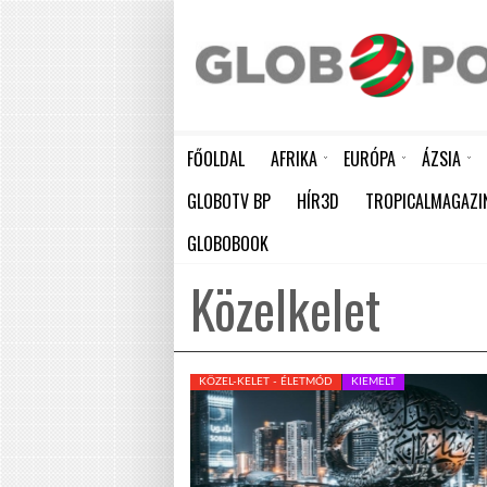
FŐOLDAL
AFRIKA
EURÓPA
ÁZSIA
ELEFÁNTCSONTPART MA ÜNNEPLI FÜGGETLENSÉGÉNEK 66. ÉVFORDULÓJÁT
HÁTBORZONGATÓ KAPCSOLAT A HAMBURGI KÉSELŐ ÉS A KOMBINÓS GYILKOS KÖZÖTT
KÍNA ÚJABB ÓRIÁSI LÉPÉST TESZ AZ ATOMENERGIA FEJLESZTÉSÉBEN: NYOLC ÚJ REAKTO
GLOBOTV BP
HÍR3D
TROPICALMAGAZI
GLOBOBOOK
Közelkelet
KÖZEL-KELET - ÉLETMÓD
KIEMELT