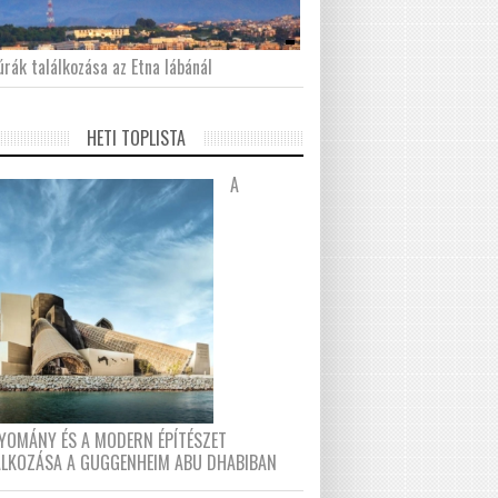
́rák találkozása az Etna lábánál
HETI TOPLISTA
A
YOMÁNY ÉS A MODERN ÉPÍTÉSZET
ÁLKOZÁSA A GUGGENHEIM ABU DHABIBAN