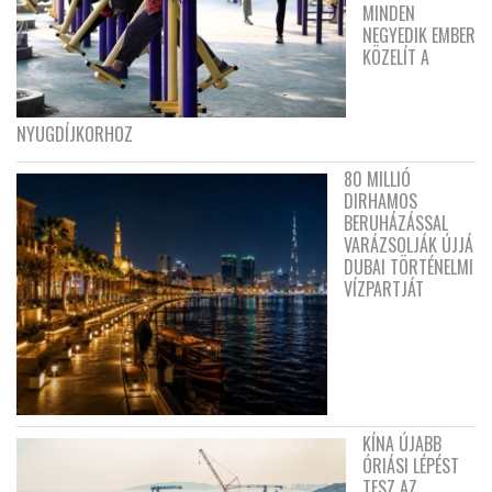
MINDEN
NEGYEDIK EMBER
KÖZELÍT A
NYUGDÍJKORHOZ
80 MILLIÓ
DIRHAMOS
BERUHÁZÁSSAL
VARÁZSOLJÁK ÚJJÁ
DUBAI TÖRTÉNELMI
VÍZPARTJÁT
KÍNA ÚJABB
ÓRIÁSI LÉPÉST
TESZ AZ