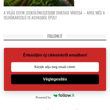
A VILÁG EGYIK LEGKÜLÖNLEGESEBB SIVATAGI VÁROSA – AHOL MÉG A
FELHŐKARCOLÓ IS AGYAGBÓL ÉPÜLT
FOLLOW.IT
Értesüljön új cikkeinkről emailben!
Véglegesítés
Powered by