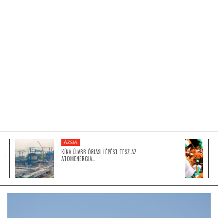
KÖZEL-KELET
AUSZTRÁLIA
A VILÁG ITTHON
MÉDIA
ÁZSIA
KÍNA ÚJABB ÓRIÁSI LÉPÉST TESZ AZ
ATOMENERGIA…
GLOBOTV BP
HÍR3D