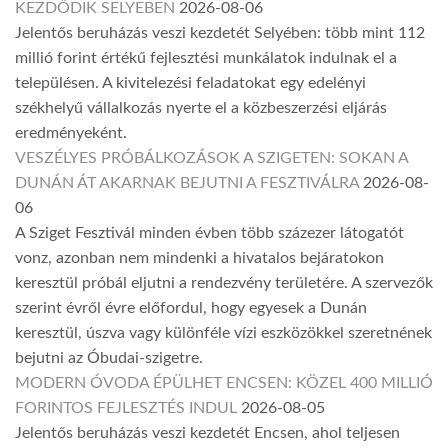
KEZDŐDIK SELYEBEN
2026-08-06
Jelentős beruházás veszi kezdetét Selyében: több mint 112
millió forint értékű fejlesztési munkálatok indulnak el a
településen. A kivitelezési feladatokat egy edelényi
székhelyű vállalkozás nyerte el a közbeszerzési eljárás
eredményeként.
VESZÉLYES PRÓBÁLKOZÁSOK A SZIGETEN: SOKAN A
DUNÁN ÁT AKARNAK BEJUTNI A FESZTIVÁLRA
2026-08-
06
A Sziget Fesztivál minden évben több százezer látogatót
vonz, azonban nem mindenki a hivatalos bejáratokon
keresztül próbál eljutni a rendezvény területére. A szervezők
szerint évről évre előfordul, hogy egyesek a Dunán
keresztül, úszva vagy különféle vízi eszközökkel szeretnének
bejutni az Óbudai-szigetre.
MODERN ÓVODA ÉPÜLHET ENCSEN: KÖZEL 400 MILLIÓ
FORINTOS FEJLESZTÉS INDUL
2026-08-05
Jelentős beruházás veszi kezdetét Encsen, ahol teljesen