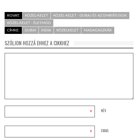
ROVAT:
KÖZEL-KELET
KÖZEL-KELET - DUBAJ ÉS AZ EMIRÁTUSOK
KÖZEL-KELET - ÉLETMÓD
CÍMKE:
DUBAI
INDIA
KÖZELKELET
MADAGASZKÁR
SZÓLJON HOZZÁ EHHEZ A CIKKHEZ
*
NÉV
*
EMAIL