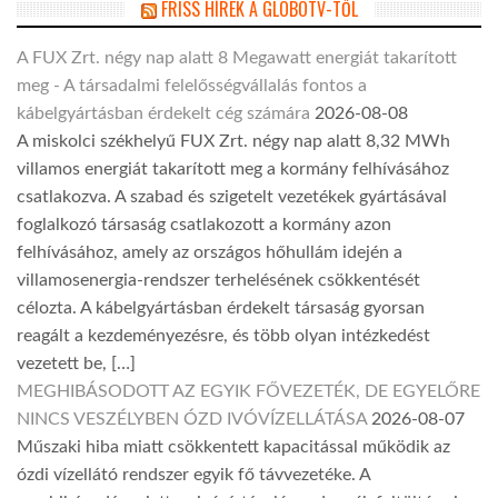
FRISS HÍREK A GLOBOTV-TŐL
A FUX Zrt. négy nap alatt 8 Megawatt energiát takarított
meg - A társadalmi felelősségvállalás fontos a
kábelgyártásban érdekelt cég számára
2026-08-08
A miskolci székhelyű FUX Zrt. négy nap alatt 8,32 MWh
villamos energiát takarított meg a kormány felhívásához
csatlakozva. A szabad és szigetelt vezetékek gyártásával
foglalkozó társaság csatlakozott a kormány azon
felhívásához, amely az országos hőhullám idején a
villamosenergia-rendszer terhelésének csökkentését
célozta. A kábelgyártásban érdekelt társaság gyorsan
reagált a kezdeményezésre, és több olyan intézkedést
vezetett be, […]
MEGHIBÁSODOTT AZ EGYIK FŐVEZETÉK, DE EGYELŐRE
NINCS VESZÉLYBEN ÓZD IVÓVÍZELLÁTÁSA
2026-08-07
Műszaki hiba miatt csökkentett kapacitással működik az
ózdi vízellátó rendszer egyik fő távvezetéke. A