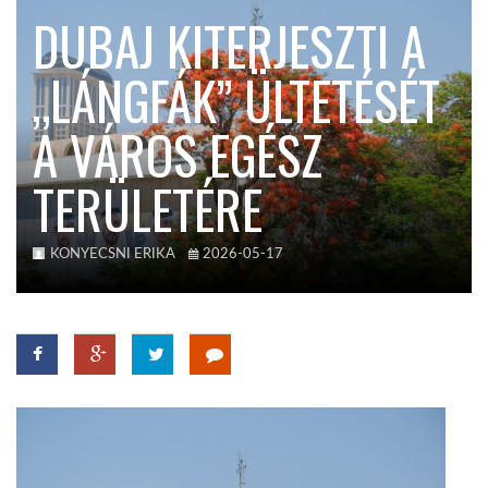
DUBAJ KITERJESZTI A
TROPICALMAGAZIN
„LÁNGFÁK” ÜLTETÉSÉT
GLOBOTV
A VÁROS EGÉSZ
TERÜLETÉRE
AFRIKA TUDÁSTÁR
A NAP SZÉPE
KONYECSNI ERIKA
2026-05-17
LINKTR.EE
GLOBOZSARU
DOBRAVERO.HU