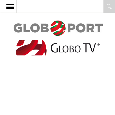
FŐOLDAL
AFRIKA
EURÓPA
ÁZSIA
ÉSZAK-AMERIKA
LATIN-AMERIKA