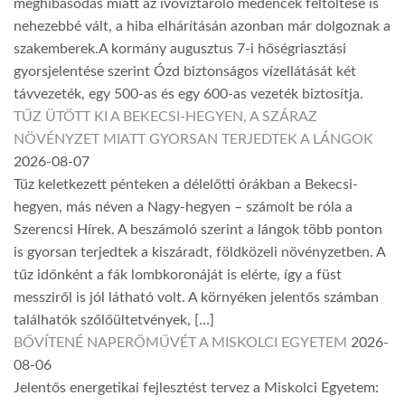
meghibásodás miatt az ivóvíztároló medencék feltöltése is
nehezebbé vált, a hiba elhárításán azonban már dolgoznak a
szakemberek.A kormány augusztus 7-i hőségriasztási
gyorsjelentése szerint Ózd biztonságos vízellátását két
távvezeték, egy 500-as és egy 600-as vezeték biztosítja.
TŰZ ÜTÖTT KI A BEKECSI-HEGYEN, A SZÁRAZ
NÖVÉNYZET MIATT GYORSAN TERJEDTEK A LÁNGOK
2026-08-07
Tűz keletkezett pénteken a délelőtti órákban a Bekecsi-
hegyen, más néven a Nagy-hegyen – számolt be róla a
Szerencsi Hírek. A beszámoló szerint a lángok több ponton
is gyorsan terjedtek a kiszáradt, földközeli növényzetben. A
tűz időnként a fák lombkoronáját is elérte, így a füst
messziről is jól látható volt. A környéken jelentős számban
találhatók szőlőültetvények, […]
BŐVÍTENÉ NAPERŐMŰVÉT A MISKOLCI EGYETEM
2026-
08-06
Jelentős energetikai fejlesztést tervez a Miskolci Egyetem: