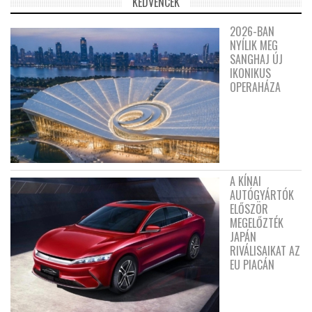
KEDVENCEK
2026-BAN
NYÍLIK MEG
SANGHAJ ÚJ
IKONIKUS
OPERAHÁZA
A KÍNAI
AUTÓGYÁRTÓK
ELŐSZÖR
MEGELŐZTÉK
JAPÁN
RIVÁLISAIKAT AZ
EU PIACÁN