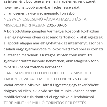
az intézmény bővítené a jelenlegi napelemes rendszerét,
hogy még nagyobb arányban fedezhesse saját
villamosenergia-igényét megújuló forrásból.
NEGYVEN CSECSEMŐ VÁRJA A HAZAJUTÁST A
MISKOLCI KÓRHÁZBAN
2026-08-06
A Borsod-Abaúj-Zemplén Vármegyei Központi Kórházban
jelenleg negyven olyan csecsemő tartózkodik, akik egészségi
állapotuk alapján már elhagyhatnák az intézményt, azonban
családi vagy gyermekvédelmi okok miatt továbbra is kórházi
ellátásban maradnak. Országos szinten több mint 320
gyermek érintett hasonló helyzetben, akik átlagosan több
mint 105 napot töltenek kórházban.
HÁROM MOBILTELEFONT LOPOTT EGY MISKOLCI
TAKARÍTÓ, VÁDAT EMELTEK ELLENE
2026-08-06
Vádat emelt a Miskolci Járási Ügyészség egy takarítóként
dolgozó nő ellen, aki a vád szerint munka közben három
mobiltelefont tulajdonított el egy miskolci irodaházból.
TÖBB MINT 112 MILLIÓ FORINTOS FEJLESZTÉS