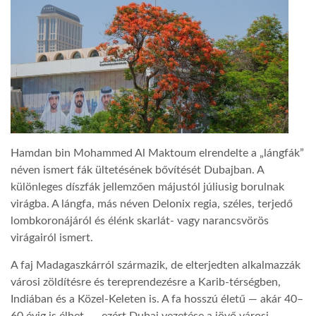
LATIMO.HU
GLOBOBOOK
Hamdan bin Mohammed Al Maktoum elrendelte a „lángfák”
néven ismert fák ültetésének bővítését Dubajban. A
különleges díszfák jellemzően májustól júliusig borulnak
virágba. A lángfa, más néven Delonix regia, széles, terjedő
lombkoronájáról és élénk skarlát- vagy narancsvörös
virágairól ismert.
A faj Madagaszkárról származik, de elterjedten alkalmazzák
városi zöldítésre és tereprendezésre a Karib-térségben,
Indiában és a Közel-Keleten is. A fa hosszú életű — akár 40–
60 évig is élhet —, ezért Dubaj vezetése a jövő városi