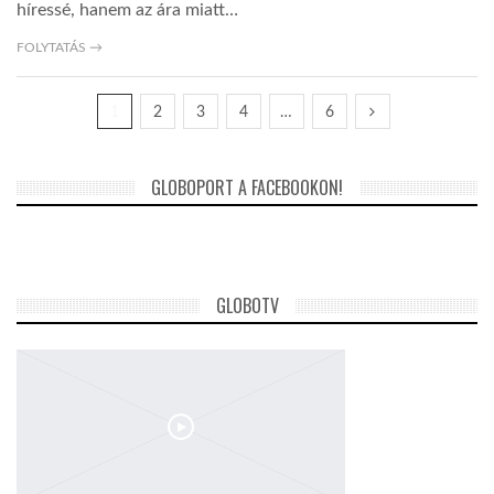
híressé, hanem az ára miatt…
FOLYTATÁS →
1
2
3
4
…
6
GLOBOPORT A FACEBOOKON!
GLOBOTV