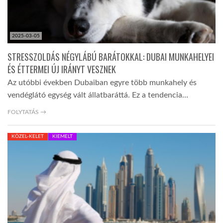
2025-03-05
STRESSZOLDÁS NÉGYLÁBÚ BARÁTOKKAL: DUBAI MUNKAHELYEI
ÉS ÉTTERMEI ÚJ IRÁNYT VESZNEK
Az utóbbi években Dubaiban egyre több munkahely és
vendéglátó egység vált állatbaráttá. Ez a tendencia…
FOLYTATÁS →
KÖZEL-KELET
KIEMELT