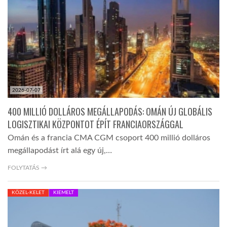
TROPICALMAGAZIN
GLOBOTV
AFRIKA TUDÁSTÁR
2026-07-07
400 MILLIÓ DOLLÁROS MEGÁLLAPODÁS: OMÁN ÚJ GLOBÁLIS
A NAP SZÉPE
LOGISZTIKAI KÖZPONTOT ÉPÍT FRANCIAORSZÁGGAL
Omán és a francia CMA CGM csoport 400 millió dolláros
megállapodást írt alá egy új,…
LINKTR.EE
FOLYTATÁS →
GLOBOZSARU
KÖZEL-KELET
KIEMELT
DOBRAVERO.HU