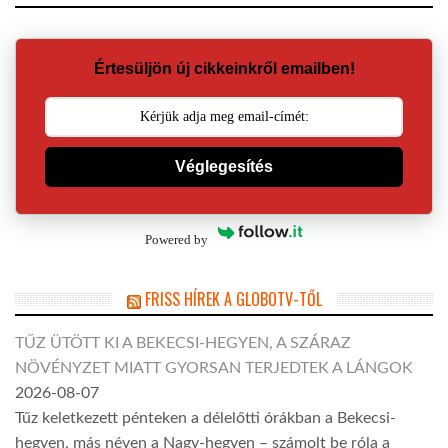
Értesüljön új cikkeinkről emailben!
Véglegesítés
Powered by
FRISS HÍREK A GLOBOTV-TŐL
TŰZ ÜTÖTT KI A BEKECSI-HEGYEN, A SZÁRAZ
NÖVÉNYZET MIATT GYORSAN TERJEDTEK A LÁNGOK
2026-08-07
Tűz keletkezett pénteken a délelőtti órákban a Bekecsi-
hegyen, más néven a Nagy-hegyen – számolt be róla a