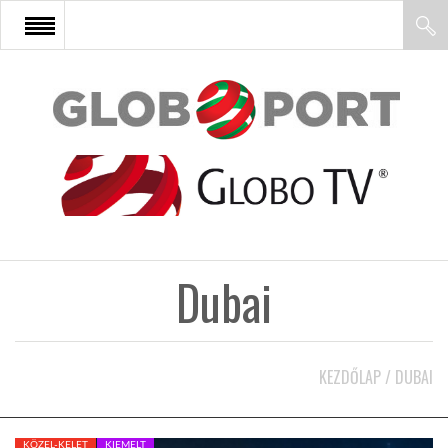
FŐOLDAL
AFRIKA
EURÓPA
Dubai
ÁZSIA
ÉSZAK-AMERIKA
KEZDŐLAP
/
DUBAI
LATIN-AMERIKA
KÖZEL-KELET
KIEMELT