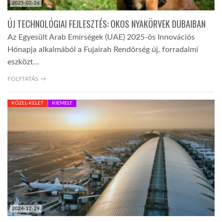
2025-02-26
ÚJ TECHNOLÓGIAI FEJLESZTÉS: OKOS NYAKÖRVEK DUBAIBAN
Az Egyesült Arab Emírségek (UAE) 2025-ös Innovációs
Hónapja alkalmából a Fujairah Rendőrség új, forradalmi
eszközt…
FOLYTATÁS →
KÖZEL-KELET
KIEMELT
2024-12-29