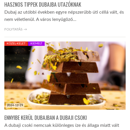
HASZNOS TIPPEK DUBAJBA UTAZÓKNAK
Dubaj az utóbbi években egyre népszerűbb úti céllá vált, és
nem véletlenül. A város lenyűgöző…
FOLYTATÁS →
KÖZEL-KELET
KIEMELT
2024-12-29
ENNYIBE KERÜL DUBAJBAN A DUBAJI CSOKI
A dubaji csoki nemcsak különleges íze és állaga miatt vált