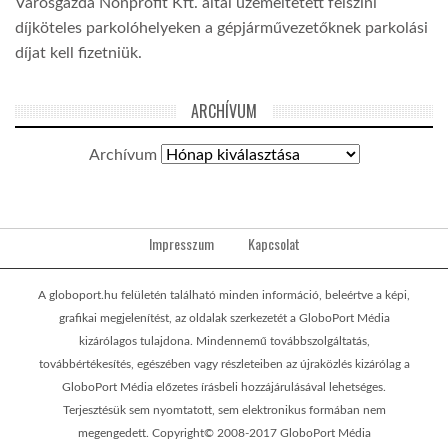
Városgazda Nonprofit Kft. által üzemeltetett felszíni
díjköteles parkolóhelyeken a gépjárművezetőknek parkolási
díjat kell fizetniük.
ARCHÍVUM
Archívum
Impresszum
Kapcsolat
A globoport.hu felületén található minden információ, beleértve a képi,
grafikai megjelenítést, az oldalak szerkezetét a GloboPort Média
kizárólagos tulajdona. Mindennemű továbbszolgáltatás,
továbbértékesítés, egészében vagy részleteiben az újraközlés kizárólag a
GloboPort Média előzetes írásbeli hozzájárulásával lehetséges.
Terjesztésük sem nyomtatott, sem elektronikus formában nem
megengedett. Copyright© 2008-2017 GloboPort Média