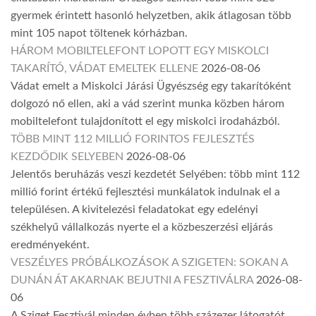
gyermek érintett hasonló helyzetben, akik átlagosan több
mint 105 napot töltenek kórházban.
HÁROM MOBILTELEFONT LOPOTT EGY MISKOLCI
TAKARÍTÓ, VÁDAT EMELTEK ELLENE
2026-08-06
Vádat emelt a Miskolci Járási Ügyészség egy takarítóként
dolgozó nő ellen, aki a vád szerint munka közben három
mobiltelefont tulajdonított el egy miskolci irodaházból.
TÖBB MINT 112 MILLIÓ FORINTOS FEJLESZTÉS
KEZDŐDIK SELYEBEN
2026-08-06
Jelentős beruházás veszi kezdetét Selyében: több mint 112
millió forint értékű fejlesztési munkálatok indulnak el a
településen. A kivitelezési feladatokat egy edelényi
székhelyű vállalkozás nyerte el a közbeszerzési eljárás
eredményeként.
VESZÉLYES PRÓBÁLKOZÁSOK A SZIGETEN: SOKAN A
DUNÁN ÁT AKARNAK BEJUTNI A FESZTIVÁLRA
2026-08-
06
A Sziget Fesztivál minden évben több százezer látogatót