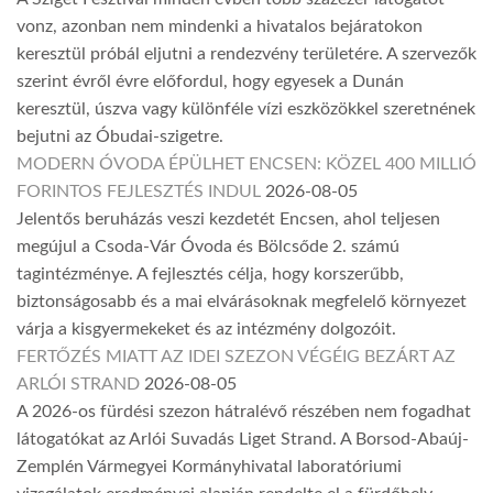
vonz, azonban nem mindenki a hivatalos bejáratokon
keresztül próbál eljutni a rendezvény területére. A szervezők
szerint évről évre előfordul, hogy egyesek a Dunán
keresztül, úszva vagy különféle vízi eszközökkel szeretnének
bejutni az Óbudai-szigetre.
MODERN ÓVODA ÉPÜLHET ENCSEN: KÖZEL 400 MILLIÓ
FORINTOS FEJLESZTÉS INDUL
2026-08-05
Jelentős beruházás veszi kezdetét Encsen, ahol teljesen
megújul a Csoda-Vár Óvoda és Bölcsőde 2. számú
tagintézménye. A fejlesztés célja, hogy korszerűbb,
biztonságosabb és a mai elvárásoknak megfelelő környezet
várja a kisgyermekeket és az intézmény dolgozóit.
FERTŐZÉS MIATT AZ IDEI SZEZON VÉGÉIG BEZÁRT AZ
ARLÓI STRAND
2026-08-05
A 2026-os fürdési szezon hátralévő részében nem fogadhat
látogatókat az Arlói Suvadás Liget Strand. A Borsod-Abaúj-
Zemplén Vármegyei Kormányhivatal laboratóriumi