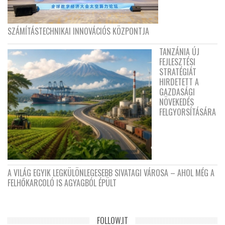
SZÁMÍTÁSTECHNIKAI INNOVÁCIÓS KÖZPONTJA
TANZÁNIA ÚJ
FEJLESZTÉSI
STRATÉGIÁT
HIRDETETT A
GAZDASÁGI
NÖVEKEDÉS
FELGYORSÍTÁSÁRA
A VILÁG EGYIK LEGKÜLÖNLEGESEBB SIVATAGI VÁROSA – AHOL MÉG A
FELHŐKARCOLÓ IS AGYAGBÓL ÉPÜLT
FOLLOW.IT