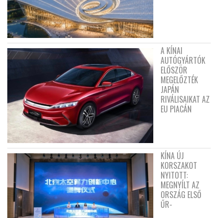
A KÍNAI
AUTÓGYÁRTÓK
ELŐSZÖR
MEGELŐZTÉK
JAPÁN
RIVÁLISAIKAT AZ
EU PIACÁN
KÍNA ÚJ
KORSZAKOT
NYITOTT:
MEGNYÍLT AZ
ORSZÁG ELSŐ
ŰR-