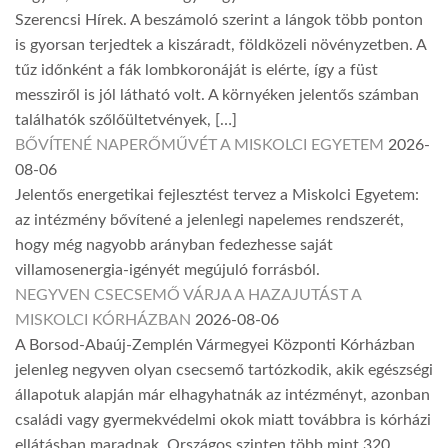
Szerencsi Hírek. A beszámoló szerint a lángok több ponton
is gyorsan terjedtek a kiszáradt, földközeli növényzetben. A
tűz időnként a fák lombkoronáját is elérte, így a füst
messziről is jól látható volt. A környéken jelentős számban
találhatók szőlőültetvények, […]
BŐVÍTENÉ NAPERŐMŰVÉT A MISKOLCI EGYETEM
2026-
08-06
Jelentős energetikai fejlesztést tervez a Miskolci Egyetem:
az intézmény bővítené a jelenlegi napelemes rendszerét,
hogy még nagyobb arányban fedezhesse saját
villamosenergia-igényét megújuló forrásból.
NEGYVEN CSECSEMŐ VÁRJA A HAZAJUTÁST A
MISKOLCI KÓRHÁZBAN
2026-08-06
A Borsod-Abaúj-Zemplén Vármegyei Központi Kórházban
jelenleg negyven olyan csecsemő tartózkodik, akik egészségi
állapotuk alapján már elhagyhatnák az intézményt, azonban
családi vagy gyermekvédelmi okok miatt továbbra is kórházi
ellátásban maradnak. Országos szinten több mint 320