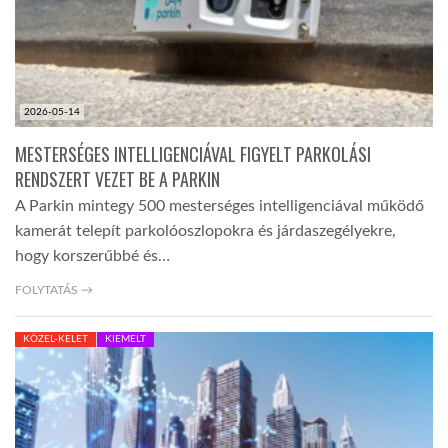
2026-05-14
MESTERSÉGES INTELLIGENCIÁVAL FIGYELT PARKOLÁSI
RENDSZERT VEZET BE A PARKIN
A Parkin mintegy 500 mesterséges intelligenciával működő
kamerát telepít parkolóoszlopokra és járdaszegélyekre,
hogy korszerűbbé és…
FOLYTATÁS →
KÖZEL-KELET
KIEMELT