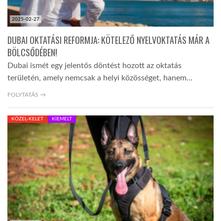
2025-02-27
DUBAI OKTATÁSI REFORMJA: KÖTELEZŐ NYELVOKTATÁS MÁR A
BÖLCSŐDÉBEN!
Dubai ismét egy jelentős döntést hozott az oktatás
területén, amely nemcsak a helyi közösséget, hanem…
FOLYTATÁS →
KÖZEL-KELET
KIEMELT