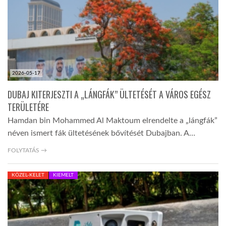
LATIMO.HU
GLOBOBOOK
2026-05-17
DUBAJ KITERJESZTI A „LÁNGFÁK” ÜLTETÉSÉT A VÁROS EGÉSZ
TERÜLETÉRE
Hamdan bin Mohammed Al Maktoum elrendelte a „lángfák”
néven ismert fák ültetésének bővítését Dubajban. A…
FOLYTATÁS →
KÖZEL-KELET
KIEMELT