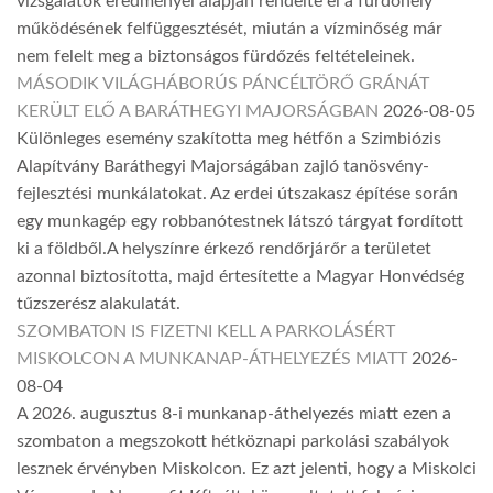
vizsgálatok eredményei alapján rendelte el a fürdőhely
működésének felfüggesztését, miután a vízminőség már
nem felelt meg a biztonságos fürdőzés feltételeinek.
MÁSODIK VILÁGHÁBORÚS PÁNCÉLTÖRŐ GRÁNÁT
KERÜLT ELŐ A BARÁTHEGYI MAJORSÁGBAN
2026-08-05
Különleges esemény szakította meg hétfőn a Szimbiózis
Alapítvány Baráthegyi Majorságában zajló tanösvény-
fejlesztési munkálatokat. Az erdei útszakasz építése során
egy munkagép egy robbanótestnek látszó tárgyat fordított
ki a földből.A helyszínre érkező rendőrjárőr a területet
azonnal biztosította, majd értesítette a Magyar Honvédség
tűzszerész alakulatát.
SZOMBATON IS FIZETNI KELL A PARKOLÁSÉRT
MISKOLCON A MUNKANAP-ÁTHELYEZÉS MIATT
2026-
08-04
A 2026. augusztus 8-i munkanap-áthelyezés miatt ezen a
szombaton a megszokott hétköznapi parkolási szabályok
lesznek érvényben Miskolcon. Ez azt jelenti, hogy a Miskolci