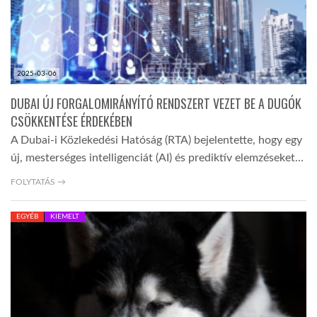
2025-03-06
DUBAI ÚJ FORGALOMIRÁNYÍTÓ RENDSZERT VEZET BE A DUGÓK
CSÖKKENTÉSE ÉRDEKÉBEN
A Dubai-i Közlekedési Hatóság (RTA) bejelentette, hogy egy
új, mesterséges intelligenciát (AI) és prediktív elemzéseket…
FOLYTATÁS →
EGYÉB
KIEMELT