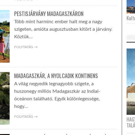
PESTISJÁRVÁNY MADAGASZKÁRON
Kultu
Több mint harminc ember halt meg a nagy
szigeten, amióta augusztusban kitört a járvány.
Köztük…
FOLYTATÁS →
MADAGASZKÁR, A NYOLCADIK KONTINENS
A világ negyedik legnagyobb szigete, a
huszonegy milliós Madagaszkár az Indiai-
óceánon található. Egyik különlegessége,
hogy…
FOLYTATÁS →
HAG
TAL