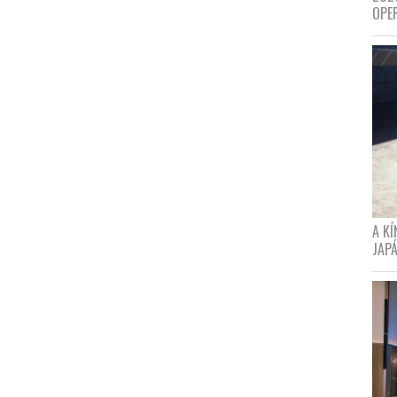
OPE
A K
JAPÁ