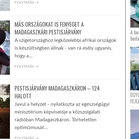
FOLYTATÁS →
MÁS ORSZÁGOKAT IS FENYEGET A
MADAGASZKÁRI PESTISJÁRVÁNY
A bu
buda
A szigetországhoz legközelebbi afrikai országok
is készültségben állnak - van rá esély ugyanis,
hogy a…
FOLYTATÁS →
PESTISJÁRVÁNY MADAGASZKÁRON – 124
EGY
HALOTT
FEJL
Javul a helyzet - nyilatkozta az egészségügyi
minisztérium képviselője a közszolgálati
rádióban Madagaszkáron. Törhetetlen
optimizmusát…
FOLYTATÁS →