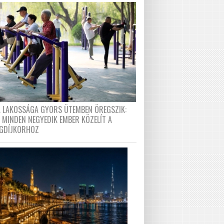
A LAKOSSÁGA GYORS ÜTEMBEN ÖREGSZIK:
 MINDEN NEGYEDIK EMBER KÖZELÍT A
GDÍJKORHOZ