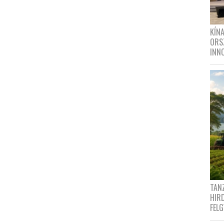
KÍN
ORS
INN
TANZ
HIR
FEL