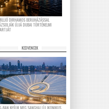
MILLIÓ DIRHAMOS BERUHÁZÁSSAL
ÁZSOLJÁK ÚJJÁ DUBAI TÖRTÉNELMI
PARTJÁT
KEDVENCEK
6-BAN NYÍLIK MEG SANGHAJ ÚJ IKONIKUS