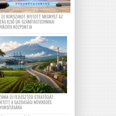
A ÚJ KORSZAKOT NYITOTT: MEGNYÍLT AZ
ZÁG ELSŐ ŰR-SZÁMÍTÁSTECHNIKAI
OVÁCIÓS KÖZPONTJA
ÁNIA ÚJ FEJLESZTÉSI STRATÉGIÁT
DETETT A GAZDASÁGI NÖVEKEDÉS
GYORSÍTÁSÁRA