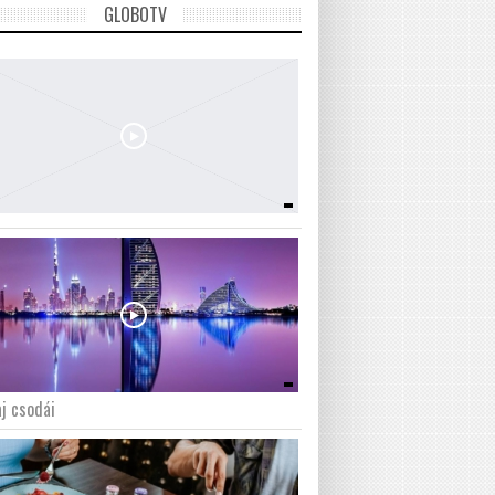
GLOBOTV
j csodái