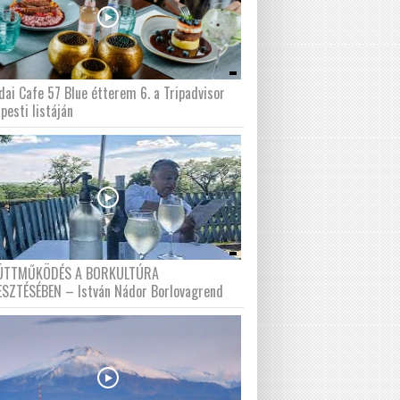
dai Cafe 57 Blue étterem 6. a Tripadvisor
pesti listáján
ÜTTMŰKÖDÉS A BORKULTÚRA
ESZTÉSÉBEN – István Nádor Borlovagrend