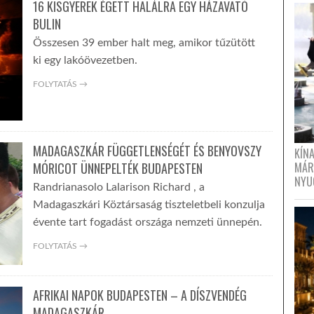
16 KISGYEREK ÉGETT HALÁLRA EGY HÁZAVATÓ
BULIN
Összesen 39 ember halt meg, amikor tűzütött
ki egy lakóövezetben.
FOLYTATÁS →
MADAGASZKÁR FÜGGETLENSÉGÉT ÉS BENYOVSZY
KÍN
MÓRICOT ÜNNEPELTÉK BUDAPESTEN
MÁR
NYU
Randrianasolo Lalarison Richard , a
Madagaszkári Köztársaság tiszteletbeli konzulja
évente tart fogadást országa nemzeti ünnepén.
FOLYTATÁS →
AFRIKAI NAPOK BUDAPESTEN – A DÍSZVENDÉG
MADAGASZKÁR