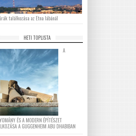
́rák találkozása az Etna lábánál
HETI TOPLISTA
A
YOMÁNY ÉS A MODERN ÉPÍTÉSZET
ÁLKOZÁSA A GUGGENHEIM ABU DHABIBAN