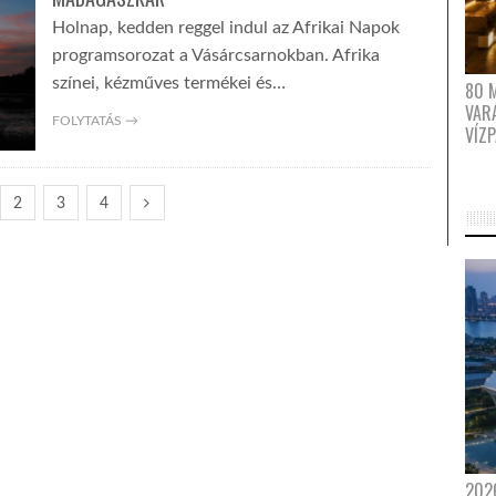
Holnap, kedden reggel indul az Afrikai Napok
programsorozat a Vásárcsarnokban. Afrika
színei, kézműves termékei és…
80 
VAR
FOLYTATÁS →
VÍZ
2
3
4
202