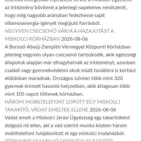
az intézmény bővítené a jelenlegi napelemes rendszerét,
hogy még nagyobb arányban fedezhesse saját
villamosenergia-igényét megújuló forrásból.
NEGYVEN CSECSEMŐ VÁRJA A HAZAJUTÁST A
MISKOLCI KÓRHÁZBAN
2026-08-06
A Borsod-Abaúj-Zemplén Vármegyei Központi Kórházban
jelenleg negyven olyan csecsemő tartózkodik, akik egészségi
állapotuk alapján már elhagyhatnák az intézményt, azonban
családi vagy gyermekvédelmi okok miatt továbbra is kórházi
ellátásban maradnak. Országos szinten több mint 320
gyermek érintett hasonló helyzetben, akik átlagosan több
mint 105 napot töltenek kórházban.
HÁROM MOBILTELEFONT LOPOTT EGY MISKOLCI
TAKARÍTÓ, VÁDAT EMELTEK ELLENE
2026-08-06
Vádat emelt a Miskolci Járási Ügyészség egy takarítóként
dolgozó nő ellen, aki a vád szerint munka közben három
mobiltelefont tulajdonított el egy miskolci irodaházból.