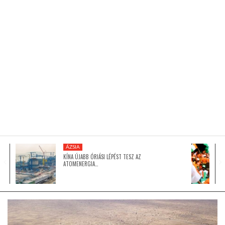
KÖZEL-KELET
AUSZTRÁLIA
A VILÁG ITTHON
MÉDIA
ÁZSIA
KÍNA ÚJABB ÓRIÁSI LÉPÉST TESZ AZ
ATOMENERGIA…
GLOBOTV BP
HÍR3D