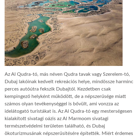
LATIMO.HU
GLOBOBOOK
Az Al Qudra-tó, más néven Qudra tavak vagy Szerelem-tó,
Dubaj lakóinak kedvelt rekreációs helye, mindössze harminc
perces autóútra fekszik Dubajtól. Kezdetben csak
kempingező helyként működött, de a népszerűsége miatt
számos olyan tevékenységgel is bővült, ami vonzza az
idelátogató turistákat is. Az Al Qudra-tó egy mesterségesen
kialakított sivatagi oázis az Al Marmoom sivatagi
természetvédelmi területen található, és Dubaj
ökoturizmusának népszerűsítésére építették. Miért érdemes