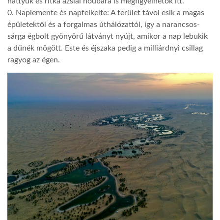
hattyúk és ritka ázsiai houbara is megfigyelhetők itt.
0. Naplemente és napfelkelte: A terület távol esik a magas
épületektől és a forgalmas úthálózattól, így a narancsos-
sárga égbolt gyönyörű látványt nyújt, amikor a nap lebukik
a dűnék mögött. Este és éjszaka pedig a milliárdnyi csillag
ragyog az égen.