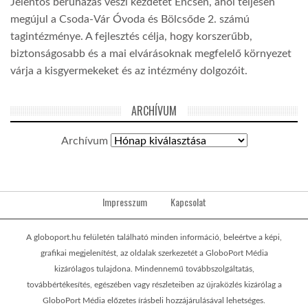
Jelentős beruházás veszi kezdetét Encsen, ahol teljesen
megújul a Csoda-Vár Óvoda és Bölcsőde 2. számú
tagintézménye. A fejlesztés célja, hogy korszerűbb,
biztonságosabb és a mai elvárásoknak megfelelő környezet
várja a kisgyermekeket és az intézmény dolgozóit.
ARCHÍVUM
Archívum
Impresszum
Kapcsolat
A globoport.hu felületén található minden információ, beleértve a képi,
grafikai megjelenítést, az oldalak szerkezetét a GloboPort Média
kizárólagos tulajdona. Mindennemű továbbszolgáltatás,
továbbértékesítés, egészében vagy részleteiben az újraközlés kizárólag a
GloboPort Média előzetes írásbeli hozzájárulásával lehetséges.