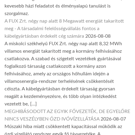
kevesebb házi feladatot és élményalapú tanulást is
szorgalmaz.
A FUX Zrt. négy nap alatt 8 Megawatt energiát takarított
meg - A társadalmi felelősségvállalás fontos a
kábelgyártásban érdekelt cég számára
2026-08-08
A miskolci székhelyű FUX Zrt. négy nap alatt 8,32 MWh
villamos energiát takarított meg a kormány felhívásához
csatlakozva. A szabad és szigetelt vezetékek gyártásával
foglalkozó társaság csatlakozott a kormány azon
felhívásához, amely az országos hőhullám idején a
villamosenergia-rendszer terhelésének csökkentését
célozta. A kábelgyártásban érdekelt társaság gyorsan
reagált a kezdeményezésre, és több olyan intézkedést
vezetett be, […]
MEGHIBÁSODOTT AZ EGYIK FŐVEZETÉK, DE EGYELŐRE
NINCS VESZÉLYBEN ÓZD IVÓVÍZELLÁTÁSA
2026-08-07
Műszaki hiba miatt csökkentett kapacitással működik az
ózdi vízellátó rendszer egyik fő távvezetéke. A