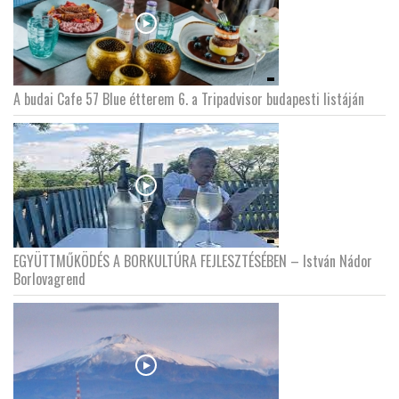
A budai Cafe 57 Blue étterem 6. a Tripadvisor budapesti listáján
EGYÜTTMŰKÖDÉS A BORKULTÚRA FEJLESZTÉSÉBEN – István Nádor
Borlovagrend