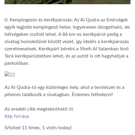
0. Kempingezés és kerékpározás: Az Al Qudra az Emírségek
egyik legjobb kempingező helye. Ingyenesen látogatható, de
hétvégeken zsúfolt lehet. A 86 km-es kerékpárút pedig a
sivatag homokdűnéi között vezet, így ideális a kerékpározás
szerelmeseinek. Kerékpárt bérelni a Sheih Al Salamban lévő
Teck kerékpárüzletben lehet, és az autót is ott hagyhatjuk a
parkolóban.
Az Al Qudra-tó egy különleges hely, ahol a természet és a
pihenés találkozik a sivatagban. Érdemes felfedezni!
Az eredeti cikk megtekinthető
itt
.
Kép forrása
(Visited 11 times, 1 visits today)