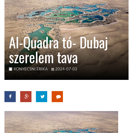
TROPICALMAGAZIN
GLOBOTV
Al-Quadra tó- Dubaj
szerelem tava
AFRIKA TUDÁSTÁR
A NAP SZÉPE
KONYECSNI ERIKA
2024-07-03
LINKTR.EE
GLOBOZSARU
DOBRAVERO.HU