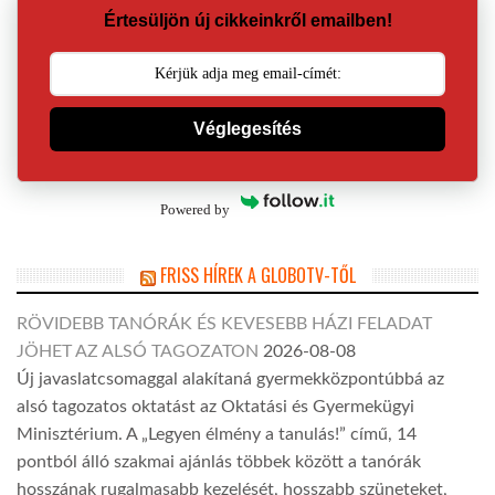
Értesüljön új cikkeinkről emailben!
Véglegesítés
Powered by
FRISS HÍREK A GLOBOTV-TŐL
RÖVIDEBB TANÓRÁK ÉS KEVESEBB HÁZI FELADAT
JÖHET AZ ALSÓ TAGOZATON
2026-08-08
Új javaslatcsomaggal alakítaná gyermekközpontúbbá az
alsó tagozatos oktatást az Oktatási és Gyermekügyi
Minisztérium. A „Legyen élmény a tanulás!” című, 14
pontból álló szakmai ajánlás többek között a tanórák
hosszának rugalmasabb kezelését, hosszabb szüneteket,