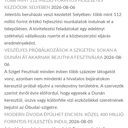
TÖBB MINT 112 MILLIÓ FORINTOS FEJLESZTÉS
KEZDŐDIK SELYEBEN
2026-08-06
Jelentős beruházás veszi kezdetét Selyében: több mint 112
millió forint értékű fejlesztési munkálatok indulnak el a
településen. A kivitelezési feladatokat egy edelényi
székhelyű vállalkozás nyerte el a közbeszerzési eljárás
eredményeként.
VESZÉLYES PRÓBÁLKOZÁSOK A SZIGETEN: SOKAN A
DUNÁN ÁT AKARNAK BEJUTNI A FESZTIVÁLRA
2026-08-
06
A Sziget Fesztivál minden évben több százezer látogatót
vonz, azonban nem mindenki a hivatalos bejáratokon
keresztül próbál eljutni a rendezvény területére. A szervezők
szerint évről évre előfordul, hogy egyesek a Dunán
keresztül, úszva vagy különféle vízi eszközökkel szeretnének
bejutni az Óbudai-szigetre.
MODERN ÓVODA ÉPÜLHET ENCSEN: KÖZEL 400 MILLIÓ
FORINTOS FEJLESZTÉS INDUL
2026-08-05