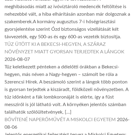
meghibásodás miatt az ivóvíztároló medencék feltöltése is
nehezebbé vált, a hiba elhárításán azonban már dolgoznak a
szakemberek.A kormány augusztus 7-i hőségriasztási
gyorsjelentése szerint Ózd biztonságos vízellátását két
távvezeték, egy 500-as és egy 600-as vezeték biztosítja.
TŰZ ÜTÖTT KI A BEKECSI-HEGYEN, A SZÁRAZ
NÖVÉNYZET MIATT GYORSAN TERJEDTEK A LÁNGOK
2026-08-07
Tűz keletkezett pénteken a délelőtti órákban a Bekecsi-
hegyen, más néven a Nagy-hegyen – számolt be róla a
Szerencsi Hírek. A beszámoló szerint a lángok több ponton
is gyorsan terjedtek a kiszáradt, földközeli növényzetben. A
tűz időnként a fák lombkoronáját is elérte, így a füst
messziről is jól látható volt. A környéken jelentős számban
találhatók szőlőültetvények, […]
BŐVÍTENÉ NAPERŐMŰVÉT A MISKOLCI EGYETEM
2026-
08-06
Jelentős energetikai fejlesztést tervez a Miskolci Egyetem: