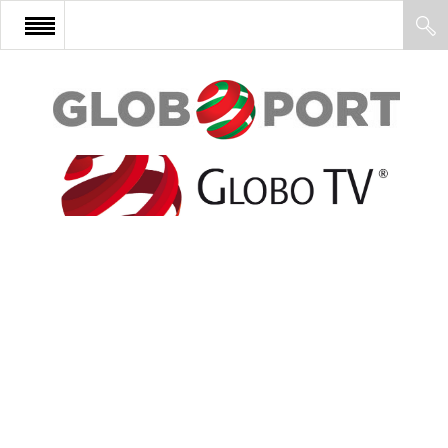
FŐOLDAL
AFRIKA
EURÓPA
ÁZSIA
ÉSZAK-AMERIKA
LATIN-AMERIKA