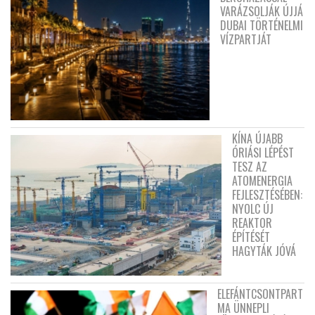
VARÁZSOLJÁK ÚJJÁ
DUBAI TÖRTÉNELMI
VÍZPARTJÁT
KÍNA ÚJABB
ÓRIÁSI LÉPÉST
TESZ AZ
ATOMENERGIA
FEJLESZTÉSÉBEN:
NYOLC ÚJ
REAKTOR
ÉPÍTÉSÉT
HAGYTÁK JÓVÁ
ELEFÁNTCSONTPART
MA ÜNNEPLI