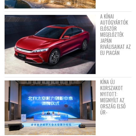
A KÍNAI
AUTÓGYÁRTÓK
ELŐSZÖR
MEGELŐZTÉK
JAPÁN
RIVÁLISAIKAT AZ
EU PIACÁN
KÍNA ÚJ
KORSZAKOT
NYITOTT:
MEGNYÍLT AZ
ORSZÁG ELSŐ
ŰR-