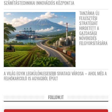
SZÁMÍTÁSTECHNIKAI INNOVÁCIÓS KÖZPONTJA
TANZÁNIA ÚJ
FEJLESZTÉSI
STRATÉGIÁT
HIRDETETT A
GAZDASÁGI
NÖVEKEDÉS
FELGYORSÍTÁSÁRA
A VILÁG EGYIK LEGKÜLÖNLEGESEBB SIVATAGI VÁROSA – AHOL MÉG A
FELHŐKARCOLÓ IS AGYAGBÓL ÉPÜLT
FOLLOW.IT