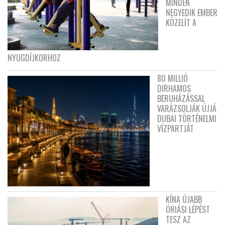
MINDEN
NEGYEDIK EMBER
KÖZELÍT A
NYUGDÍJKORHOZ
80 MILLIÓ
DIRHAMOS
BERUHÁZÁSSAL
VARÁZSOLJÁK ÚJJÁ
DUBAI TÖRTÉNELMI
VÍZPARTJÁT
KÍNA ÚJABB
ÓRIÁSI LÉPÉST
TESZ AZ