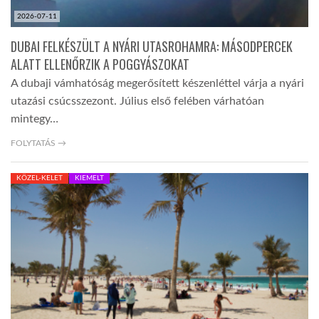
2026-07-11
DUBAI FELKÉSZÜLT A NYÁRI UTASROHAMRA: MÁSODPERCEK
ALATT ELLENŐRZIK A POGGYÁSZOKAT
A dubaji vámhatóság megerősített készenléttel várja a nyári
utazási csúcsszezont. Július első felében várhatóan
mintegy…
FOLYTATÁS →
KÖZEL-KELET
KIEMELT