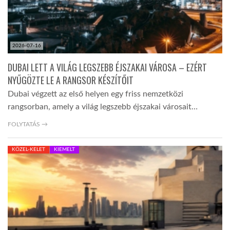
2026-07-16
DUBAI LETT A VILÁG LEGSZEBB ÉJSZAKAI VÁROSA – EZÉRT
NYŰGÖZTE LE A RANGSOR KÉSZÍTŐIT
Dubai végzett az első helyen egy friss nemzetközi
rangsorban, amely a világ legszebb éjszakai városait…
FOLYTATÁS →
KÖZEL-KELET
KIEMELT