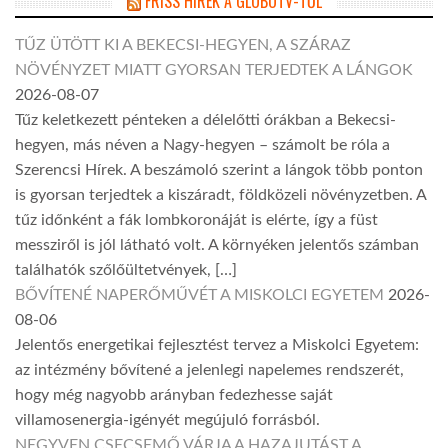
FRISS HÍREK A GLOBOTV-TŐL
TŰZ ÜTÖTT KI A BEKECSI-HEGYEN, A SZÁRAZ
NÖVÉNYZET MIATT GYORSAN TERJEDTEK A LÁNGOK
2026-08-07
Tűz keletkezett pénteken a délelőtti órákban a Bekecsi-
hegyen, más néven a Nagy-hegyen – számolt be róla a
Szerencsi Hírek. A beszámoló szerint a lángok több ponton
is gyorsan terjedtek a kiszáradt, földközeli növényzetben. A
tűz időnként a fák lombkoronáját is elérte, így a füst
messziről is jól látható volt. A környéken jelentős számban
találhatók szőlőültetvények, […]
BŐVÍTENÉ NAPERŐMŰVÉT A MISKOLCI EGYETEM
2026-
08-06
Jelentős energetikai fejlesztést tervez a Miskolci Egyetem:
az intézmény bővítené a jelenlegi napelemes rendszerét,
hogy még nagyobb arányban fedezhesse saját
villamosenergia-igényét megújuló forrásból.
NEGYVEN CSECSEMŐ VÁRJA A HAZAJUTÁST A