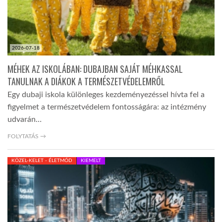
2026-07-18
MÉHEK AZ ISKOLÁBAN: DUBAJBAN SAJÁT MÉHKASSAL
TANULNAK A DIÁKOK A TERMÉSZETVÉDELEMRŐL
Egy dubaji iskola különleges kezdeményezéssel hívta fel a
figyelmet a természetvédelem fontosságára: az intézmény
udvarán…
FOLYTATÁS →
KÖZEL-KELET - ÉLETMÓD
KIEMELT