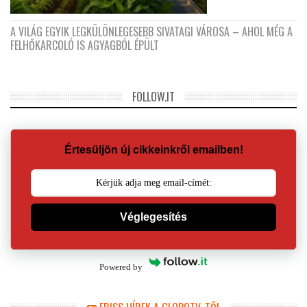
A VILÁG EGYIK LEGKÜLÖNLEGESEBB SIVATAGI VÁROSA – AHOL MÉG A
FELHŐKARCOLÓ IS AGYAGBÓL ÉPÜLT
FOLLOW.IT
Értesüljön új cikkeinkről emailben!
Véglegesítés
Powered by