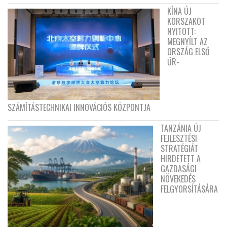
KÍNA ÚJ
KORSZAKOT
NYITOTT:
MEGNYÍLT AZ
ORSZÁG ELSŐ
ŰR-
SZÁMÍTÁSTECHNIKAI INNOVÁCIÓS KÖZPONTJA
TANZÁNIA ÚJ
FEJLESZTÉSI
STRATÉGIÁT
HIRDETETT A
GAZDASÁGI
NÖVEKEDÉS
FELGYORSÍTÁSÁRA