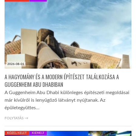
KÖZEL-KELET
AUSZTRÁLIA
A VILÁG ITTHON
2026-08-01
MÉDIA
A HAGYOMÁNY ÉS A MODERN ÉPÍTÉSZET TALÁLKOZÁSA A
GUGGENHEIM ABU DHABIBAN
A Guggenheim Abu Dhabi különleges építészeti megoldásai
már kívülről is lenyűgöző látványt nyújtanak. Az
épületegyüttes…
GLOBOTV BP
FOLYTATÁS →
HÍR3D
KÖZEL-KELET
KIEMELT