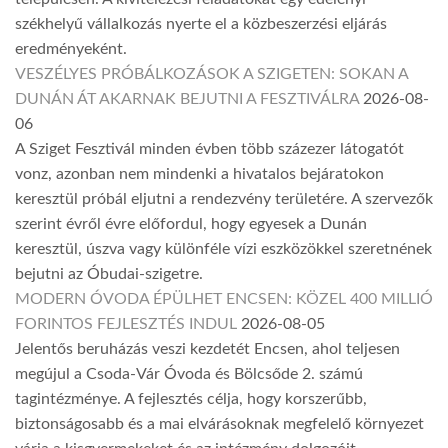
székhelyű vállalkozás nyerte el a közbeszerzési eljárás
eredményeként.
VESZÉLYES PRÓBÁLKOZÁSOK A SZIGETEN: SOKAN A
DUNÁN ÁT AKARNAK BEJUTNI A FESZTIVÁLRA
2026-08-
06
A Sziget Fesztivál minden évben több százezer látogatót
vonz, azonban nem mindenki a hivatalos bejáratokon
keresztül próbál eljutni a rendezvény területére. A szervezők
szerint évről évre előfordul, hogy egyesek a Dunán
keresztül, úszva vagy különféle vízi eszközökkel szeretnének
bejutni az Óbudai-szigetre.
MODERN ÓVODA ÉPÜLHET ENCSEN: KÖZEL 400 MILLIÓ
FORINTOS FEJLESZTÉS INDUL
2026-08-05
Jelentős beruházás veszi kezdetét Encsen, ahol teljesen
megújul a Csoda-Vár Óvoda és Bölcsőde 2. számú
tagintézménye. A fejlesztés célja, hogy korszerűbb,
biztonságosabb és a mai elvárásoknak megfelelő környezet