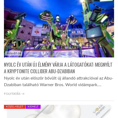
TROPICALMAGAZIN
GLOBOTV
AFRIKA TUDÁSTÁR
2026-07-28
A NAP SZÉPE
NYOLC ÉV UTÁN ÚJ ÉLMÉNY VÁRJA A LÁTOGATÓKAT: MEGNYÍLT
A KRYPTONITE COLLIDER ABU-DZABIBAN
Nyolc év után először bővült új állandó attrakcióval az Abu-
LINKTR.EE
Dzabiban található Warner Bros. World vidámpark.…
FOLYTATÁS →
GLOBOZSARU
KÖZEL-KELET
KIEMELT
DOBRAVERO.HU