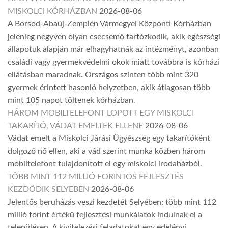
MISKOLCI KÓRHÁZBAN
2026-08-06
A Borsod-Abaúj-Zemplén Vármegyei Központi Kórházban
jelenleg negyven olyan csecsemő tartózkodik, akik egészségi
állapotuk alapján már elhagyhatnák az intézményt, azonban
családi vagy gyermekvédelmi okok miatt továbbra is kórházi
ellátásban maradnak. Országos szinten több mint 320
gyermek érintett hasonló helyzetben, akik átlagosan több
mint 105 napot töltenek kórházban.
HÁROM MOBILTELEFONT LOPOTT EGY MISKOLCI
TAKARÍTÓ, VÁDAT EMELTEK ELLENE
2026-08-06
Vádat emelt a Miskolci Járási Ügyészség egy takarítóként
dolgozó nő ellen, aki a vád szerint munka közben három
mobiltelefont tulajdonított el egy miskolci irodaházból.
TÖBB MINT 112 MILLIÓ FORINTOS FEJLESZTÉS
KEZDŐDIK SELYEBEN
2026-08-06
Jelentős beruházás veszi kezdetét Selyében: több mint 112
millió forint értékű fejlesztési munkálatok indulnak el a
településen. A kivitelezési feladatokat egy edelényi