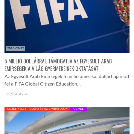
2026-07-22
5 MILLIÓ DOLLÁRRAL TÁMOGATJA AZ EGYESÜLT ARAB
EMÍRSÉGEK A VILÁG GYERMEKEINEK OKTATÁSÁT
Az Egyesült Arab Emírségek 5 millió amerikai dollárt ajánlott
fel a FIFA Global Citizen Education…
FOLYTATÁS →
KÖZEL-KELET - DUBAJ ÉS AZ EMIRÁTUSOK
KIEMELT