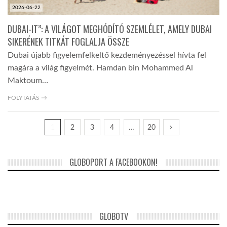
2026-06-22
DUBAI-IT”: A VILÁGOT MEGHÓDÍTÓ SZEMLÉLET, AMELY DUBAI
SIKERÉNEK TITKÁT FOGLALJA ÖSSZE
Dubai újabb figyelemfelkeltő kezdeményezéssel hívta fel
magára a világ figyelmét. Hamdan bin Mohammed Al
Maktoum…
FOLYTATÁS →
1
2
3
4
…
20
GLOBOPORT A FACEBOOKON!
GLOBOTV