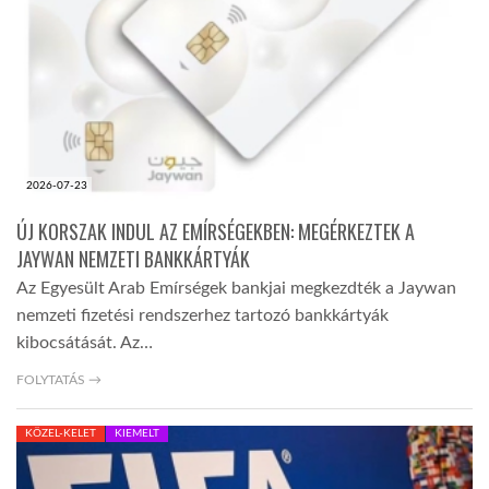
LATIMO.HU
GLOBOBOOK
2026-07-23
ÚJ KORSZAK INDUL AZ EMÍRSÉGEKBEN: MEGÉRKEZTEK A
JAYWAN NEMZETI BANKKÁRTYÁK
Az Egyesült Arab Emírségek bankjai megkezdték a Jaywan
nemzeti fizetési rendszerhez tartozó bankkártyák
kibocsátását. Az…
FOLYTATÁS →
KÖZEL-KELET
KIEMELT