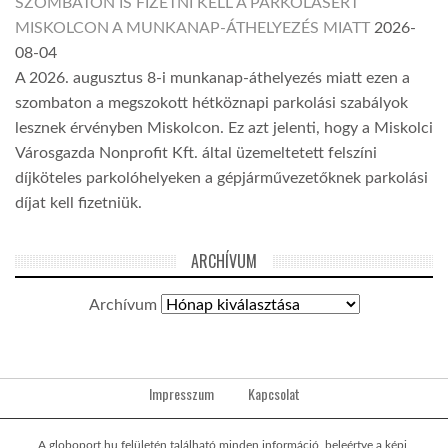
SZOMBATON IS FIZETNI KELL A PARKOLÁSÉRT
MISKOLCON A MUNKANAP-ÁTHELYEZÉS MIATT
2026-
08-04
A 2026. augusztus 8-i munkanap-áthelyezés miatt ezen a
szombaton a megszokott hétköznapi parkolási szabályok
lesznek érvényben Miskolcon. Ez azt jelenti, hogy a Miskolci
Városgazda Nonprofit Kft. által üzemeltetett felszíni
díjköteles parkolóhelyeken a gépjárművezetőknek parkolási
díjat kell fizetniük.
ARCHÍVUM
Archívum
Impresszum
Kapcsolat
A globoport.hu felületén található minden információ, beleértve a képi,