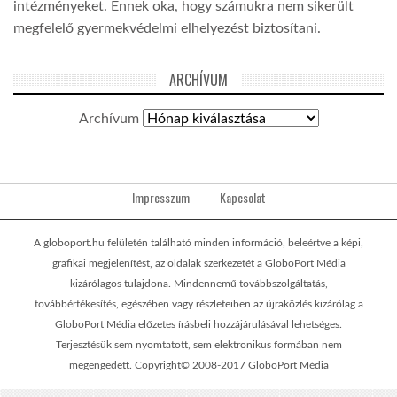
intézményeket. Ennek oka, hogy számukra nem sikerült
megfelelő gyermekvédelmi elhelyezést biztosítani.
ARCHÍVUM
Archívum
Impresszum
Kapcsolat
A globoport.hu felületén található minden információ, beleértve a képi,
grafikai megjelenítést, az oldalak szerkezetét a GloboPort Média
kizárólagos tulajdona. Mindennemű továbbszolgáltatás,
továbbértékesítés, egészében vagy részleteiben az újraközlés kizárólag a
GloboPort Média előzetes írásbeli hozzájárulásával lehetséges.
Terjesztésük sem nyomtatott, sem elektronikus formában nem
megengedett. Copyright© 2008-2017 GloboPort Média