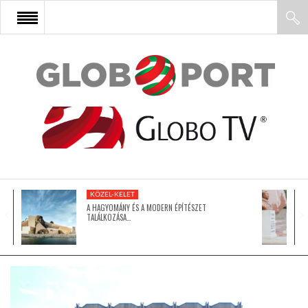
FŐOLDAL
AFRIKA
EURÓPA
KÖZEL-KELET
ÁZSIA
A HAGYOMÁNY ÉS A MODERN ÉPÍTÉSZET
TALÁLKOZÁSA…
ÉSZAK-AMERIKA
LATIN-AMERIKA