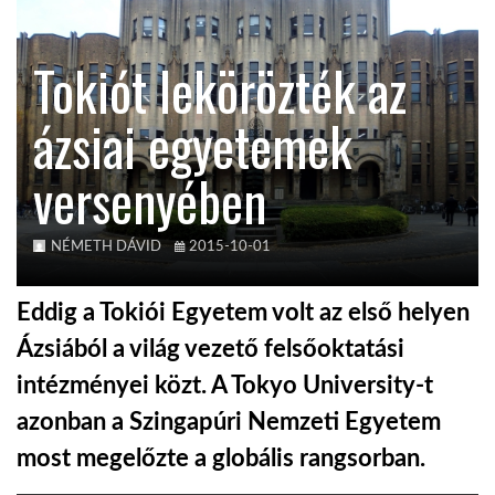
KÖZEL-KELET
Tokiót lekörözték az
ázsiai egyetemek
AUSZTRÁLIA
versenyében
A VILÁG ITTHON
NÉMETH DÁVID
2015-10-01
MÉDIA
Eddig a Tokiói Egyetem volt az első helyen
Ázsiából a világ vezető felsőoktatási
intézményei közt. A Tokyo University-t
GLOBOTV BP
azonban a Szingapúri Nemzeti Egyetem
most megelőzte a globális rangsorban.
HÍR3D