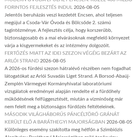
FORINTOS FEJLESZTÉS INDUL
2026-08-05
Jelentős beruházás veszi kezdetét Encsen, ahol teljesen
megújul a Csoda-Vár Óvoda és Bölcsőde 2. számú
tagintézménye. A fejlesztés célja, hogy korszerűbb,
biztonságosabb és a mai elvárásoknak megfelelő környezet
várja a kisgyermekeket és az intézmény dolgozóit.
FERTŐZÉS MIATT AZ IDEI SZEZON VÉGÉIG BEZÁRT AZ
ARLÓI STRAND
2026-08-05
A 2026-os fürdési szezon hátralévő részében nem fogadhat
látogatókat az Arlói Suvadás Liget Strand. A Borsod-Abaúj-
Zemplén Vármegyei Kormányhivatal laboratóriumi
vizsgálatok eredményei alapján rendelte el a fürdőhely
működésének felfüggesztését, miután a vízminőség már
nem felelt meg a biztonságos fürdőzés feltételeinek.
MÁSODIK VILÁGHÁBORÚS PÁNCÉLTÖRŐ GRÁNÁT
KERÜLT ELŐ A BARÁTHEGYI MAJORSÁGBAN
2026-08-05
Különleges esemény szakította meg hétfőn a Szimbiózis