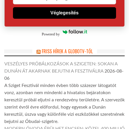
Véglegesítés
Powered by
FRISS HÍREK A GLOBOTV-TŐL
VESZÉLYES PRÓBÁLKOZÁSOK A SZIGETEN: SOKAN A
DUNÁN ÁT AKARNAK BEJUTNI A FESZTIVÁLRA
2026-08-
06
A Sziget Fesztivál minden évben több százezer látogatót
vonz, azonban nem mindenki a hivatalos bejáratokon
keresztül próbál eljutni a rendezvény területére. A szervezők
szerint évről évre előfordul, hogy egyesek a Dunán
keresztül, úszva vagy különféle vízi eszközökkel szeretnének
bejutni az Óbudai-szigetre.
MODERN ÓVODA ÉPÜLHET ENCSEN: KÖZEL 400 MILLIÓ