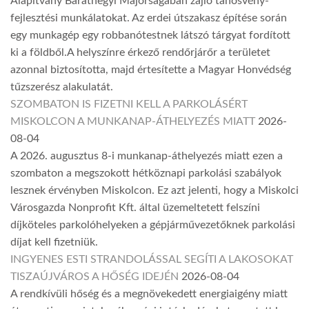
Alapítvány Baráthegyi Majorságában zajló tanösvény-
fejlesztési munkálatokat. Az erdei útszakasz építése során
egy munkagép egy robbanótestnek látszó tárgyat fordított
ki a földből.A helyszínre érkező rendőrjárőr a területet
azonnal biztosította, majd értesítette a Magyar Honvédség
tűzszerész alakulatát.
SZOMBATON IS FIZETNI KELL A PARKOLÁSÉRT
MISKOLCON A MUNKANAP-ÁTHELYEZÉS MIATT
2026-
08-04
A 2026. augusztus 8-i munkanap-áthelyezés miatt ezen a
szombaton a megszokott hétköznapi parkolási szabályok
lesznek érvényben Miskolcon. Ez azt jelenti, hogy a Miskolci
Városgazda Nonprofit Kft. által üzemeltetett felszíni
díjköteles parkolóhelyeken a gépjárművezetőknek parkolási
díjat kell fizetniük.
INGYENES ESTI STRANDOLÁSSAL SEGÍTI A LAKOSOKAT
TISZAÚJVÁROS A HŐSÉG IDEJÉN
2026-08-04
A rendkívüli hőség és a megnövekedett energiaigény miatt