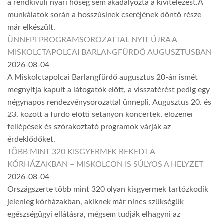
a rendkívüli nyári hőség sem akadályozta a kivitelezést.A
munkálatok során a hosszúsínek cseréjének döntő része
már elkészült.
ÜNNEPI PROGRAMSOROZATTAL NYIT ÚJRA A
MISKOLCTAPOLCAI BARLANGFÜRDŐ AUGUSZTUSBAN
2026-08-04
A Miskolctapolcai Barlangfürdő augusztus 20-án ismét
megnyitja kapuit a látogatók előtt, a visszatérést pedig egy
négynapos rendezvénysorozattal ünnepli. Augusztus 20. és
23. között a fürdő előtti sétányon koncertek, élőzenei
fellépések és szórakoztató programok várják az
érdeklődőket.
TÖBB MINT 320 KISGYERMEK REKEDT A
KÓRHÁZAKBAN – MISKOLCON IS SÚLYOS A HELYZET
2026-08-04
Országszerte több mint 320 olyan kisgyermek tartózkodik
jelenleg kórházakban, akiknek már nincs szükségük
egészségügyi ellátásra, mégsem tudják elhagyni az