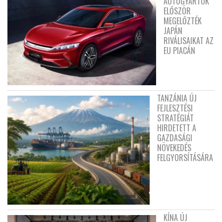
AUTÓGYÁRTÓK
ELŐSZÖR
MEGELŐZTÉK
JAPÁN
RIVÁLISAIKAT AZ
EU PIACÁN
TANZÁNIA ÚJ
FEJLESZTÉSI
STRATÉGIÁT
HIRDETETT A
GAZDASÁGI
NÖVEKEDÉS
FELGYORSÍTÁSÁRA
KÍNA ÚJ