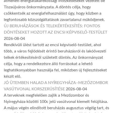
átmeneti energiatakarékossági intézkedéseket vezetett be
Tiszaújváros önkormányzata. A döntés célja, hogy
csökkentsék az energiafelhasználást úgy, hogy közben a
legfontosabb közszolgáltatások zavartalanul működjenek.
ÚJ BERUHÁZÁSOK ÉS TELEKÉRTÉKESÍTÉS: FONTOS
DÖNTÉSEKET HOZOTT AZ ENCSI KÉPVISELŐ-TESTÜLET
2026-08-04
Rendkívüli ülést tartott az encsi képviselő-testület, ahol
több, a város fejlődését érintő beruházásról és lakóövezeti
telkek értékesítéséről született döntés. Az önkormányzat
célja, hogy a rendelkezésre álló forrásokat a lehető
leghatékonyabban használja fel, miközben új fejlesztéseket
készít elő.
JÓ ÜTEMBEN HALAD A NYÍREGYHÁZA–MEZŐZOMBOR
VASÚTVONAL KORSZERŰSÍTÉSE
2026-08-04
A terveknek megfelelően zajlik a Mezőzombor és
Nyíregyháza közötti 100c jelű vasútvonal kiemelt felújítása.
A május végén elindított beruházás augusztus végéig tart, és