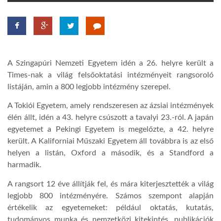
TROPICALMAGAZIN
GLOBOTV
A Szingapúri Nemzeti Egyetem idén a 26. helyre került a
Times-nak a világ felsőoktatási intézményeit rangsoroló
AFRIKA TUDÁSTÁR
listáján, amin a 800 legjobb intézmény szerepel.
A Tokiói Egyetem, amely rendszeresen az ázsiai intézmények
A NAP SZÉPE
élén állt, idén a 43. helyre csúszott a tavalyi 23.-ról. A japán
egyetemet a Pekingi Egyetem is megelőzte, a 42. helyre
került. A Kaliforniai Műszaki Egyetem áll továbbra is az első
LINKTR.EE
helyen a listán, Oxford a második, és a Standford a
harmadik.
GLOBOZSARU
A rangsort 12 éve állítják fel, és mára kiterjesztették a világ
legjobb 800 intézményére. Számos szempont alapján
értékelik az egyetemeket: például oktatás, kutatás,
DOBRAVERO.HU
tudományos munka és nemzetközi kitekintés, publikációk