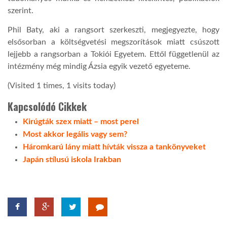
szerint.
LATIMO.HU
Phil Baty, aki a rangsort szerkeszti, megjegyezte, hogy
elsősorban a költségvetési megszorítások miatt csúszott
lejjebb a rangsorban a Tokiói Egyetem. Ettől függetlenül az
GLOBOBOOK
intézmény még mindig Ázsia egyik vezető egyeteme.
(Visited 1 times, 1 visits today)
Kapcsolódó Cikkek
Kirúgták szex miatt – most perel
Most akkor legális vagy sem?
Háromkarú lány miatt hívták vissza a tankönyveket
Japán stílusú iskola Irakban