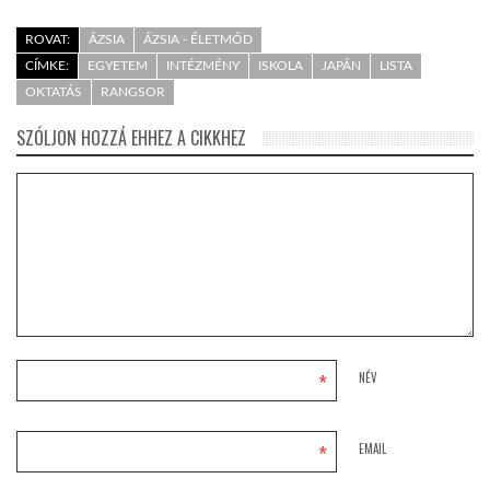
ROVAT:
ÁZSIA
ÁZSIA - ÉLETMÓD
CÍMKE:
EGYETEM
INTÉZMÉNY
ISKOLA
JAPÁN
LISTA
OKTATÁS
RANGSOR
SZÓLJON HOZZÁ EHHEZ A CIKKHEZ
*
NÉV
*
EMAIL