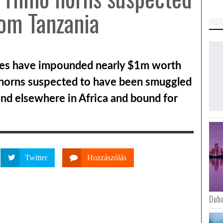
om Tanzania
ies have impounded nearly $1m worth
o horns suspected to have been smuggled
nd elsewhere in Africa and bound for
Twitter
Hozzászólás
Duba