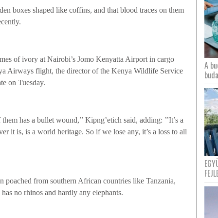
den boxes shaped like coffins, and that blood traces on them
ecently.
mes of ivory at
Nairobi
’s
Jomo
Kenyatta
Airport
in cargo
A bu
 Airways flight, the director of the Kenya Wildlife Service
buda
ate on Tuesday.
 them has a bullet wound,’’ Kipng’etich said, adding: ’’It’s a
t is, is a world heritage. So if we lose any, it’s a loss to all
EGY
FEJL
en poached from southern African countries like
Tanzania
,
has no rhinos and hardly any elephants.