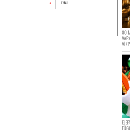
*
EMAIL
80 
VAR
VÍZ
ELE
FÜG