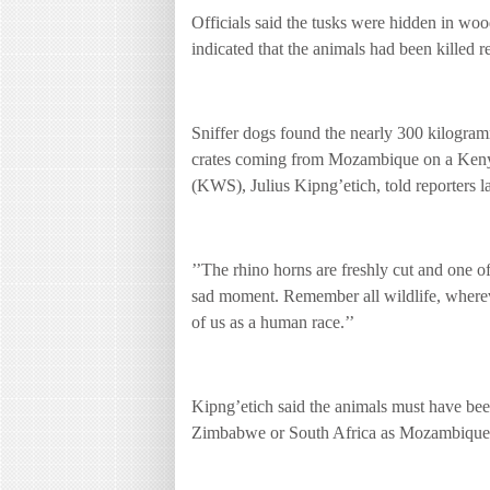
Officials said the tusks were hidden in woo
indicated that the animals had been killed r
Sniffer dogs found the nearly 300 kilogram
crates coming from
Mozambique
on a Kenya
(KWS), Julius Kipng’etich, told reporters l
’’The rhino horns are freshly cut and one of
sad moment. Remember all wildlife, wherever i
of us as a human race.’’
Kipng’etich said the animals must have be
Zimbabwe
or
South Africa
as
Mozambique