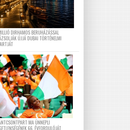
MILLIÓ DIRHAMOS BERUHÁZÁSSAL
ÁZSOLJÁK ÚJJÁ DUBAI TÖRTÉNELMI
PARTJÁT
FÁNTCSONTPART MA ÜNNEPLI
GETLENSÉGÉNEK 66. ÉVFORDULÓJÁT