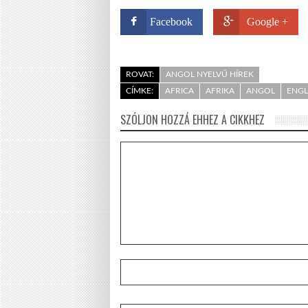
Facebook
Google +
ROVAT:
ANGOL NYELVŰ HÍREK
CÍMKE:
AFRICA
AFRIKA
ANGOL
ENGL
SZÓLJON HOZZÁ EHHEZ A CIKKHEZ