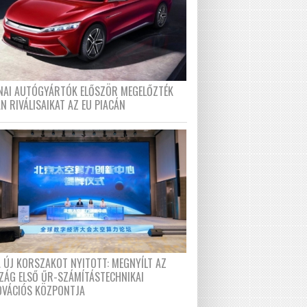
ÍNAI AUTÓGYÁRTÓK ELŐSZÖR MEGELŐZTÉK
N RIVÁLISAIKAT AZ EU PIACÁN
A ÚJ KORSZAKOT NYITOTT: MEGNYÍLT AZ
ZÁG ELSŐ ŰR-SZÁMÍTÁSTECHNIKAI
OVÁCIÓS KÖZPONTJA