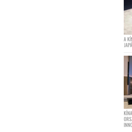
A K
JAPÁ
KÍN
ORS
INN