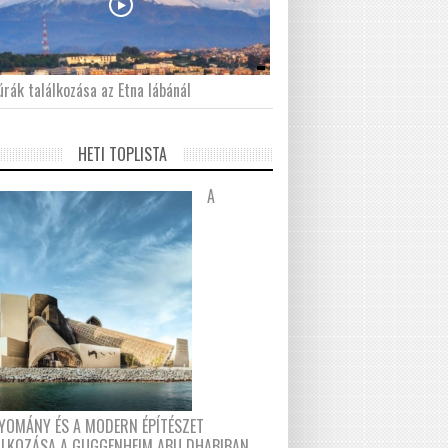
́rák találkozása az Etna lábánál
HETI TOPLISTA
A
YOMÁNY ÉS A MODERN ÉPÍTÉSZET
ÁLKOZÁSA A GUGGENHEIM ABU DHABIBAN