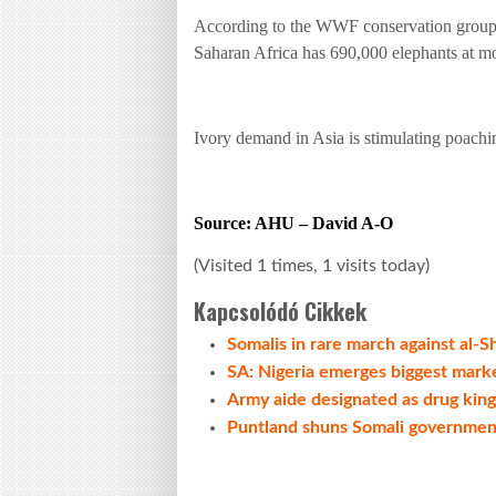
According to the WWF conservation group, 
Saharan
Africa
has 690,000 elephants at mo
Ivory demand in
Asia
is stimulating poachin
Source: AHU – David A-O
(Visited 1 times, 1 visits today)
Kapcsolódó Cikkek
Somalis in rare march against al-S
SA: Nigeria emerges biggest marke
Army aide designated as drug king
Puntland shuns Somali governmen