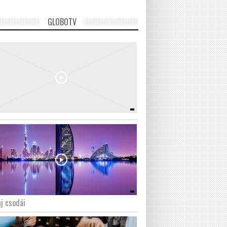
GLOBOTV
j csodái