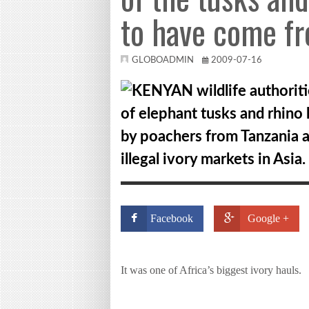
to have come fr
GLOBOADMIN
2009-07-16
KENYAN wildlife authorit
of elephant tusks and rhin
by poachers from Tanzania a
illegal ivory markets in Asia.
Facebook
Google +
It was one of
Africa
’s biggest ivory hauls.