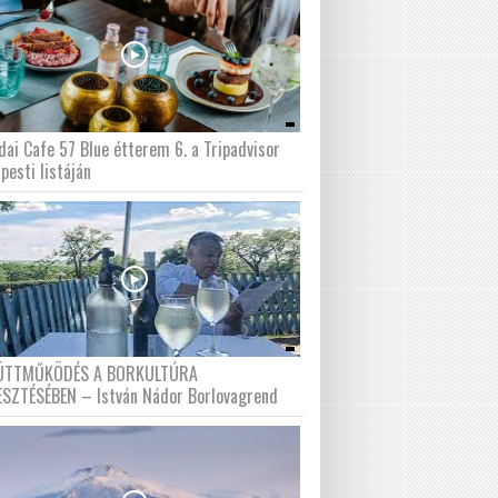
dai Cafe 57 Blue étterem 6. a Tripadvisor
pesti listáján
ÜTTMŰKÖDÉS A BORKULTÚRA
ESZTÉSÉBEN – István Nádor Borlovagrend