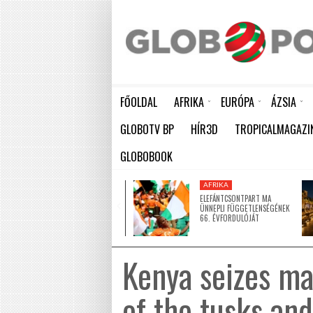
FŐOLDAL
AFRIKA
EURÓPA
ÁZSIA
ELEFÁNTCSONTPART MA ÜNNEPLI FÜGGETLENSÉGÉNEK 66. ÉVFORDULÓJÁT
HÁTBORZONGATÓ KAPCSOLAT A HAMBURGI KÉSELŐ ÉS A KOMBINÓS GYILKOS KÖZÖTT
KÍNA LAKOSSÁGA GYORS ÜTEMBEN
GLOBOTV BP
HÍR3D
TROPICALMAGAZI
GLOBOBOOK
AFRIKA
AFRIKA
ÚJ MECSETTEL
ELEFÁNTCSONTPART MA
GAZDAGODOTT NIGER EGYIK
ÜNNEPLI FÜGGETLENSÉGÉNEK
LEGNAGYOBB VÁROSA
66. ÉVFORDULÓJÁT
Kenya seizes ma
of the tusks an