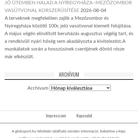
JÓ ÜTEMBEN HALAD A NYÍREGYHÁZA–MEZŐZOMBOR
VASÚTVONAL KORSZERŰSÍTÉSE
2026-08-04
A terveknek megfelelően zajlik a Mezőzombor és
Nyíregyháza közötti 100c jelű vasútvonal kiemelt felújítása.
A május végén elindított beruházás augusztus végéig tart, és
a rendkívüli nyári hőség sem akadályozta a kivitelezést.A
munkálatok során a hosszúsínek cseréjének döntő része
már elkészült.
ARCHÍVUM
Archívum
Impresszum
Kapcsolat
A globoport.hu felületén található minden információ, beleértve a képi,