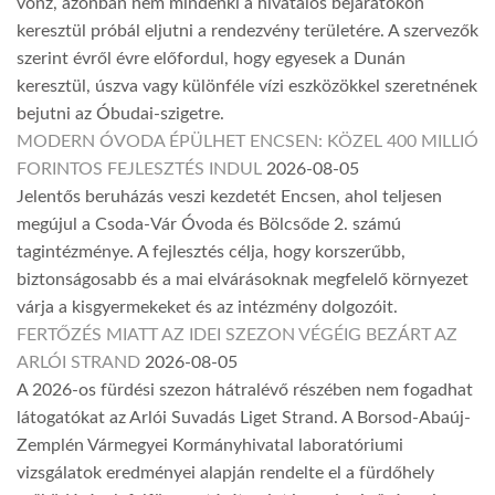
vonz, azonban nem mindenki a hivatalos bejáratokon
keresztül próbál eljutni a rendezvény területére. A szervezők
szerint évről évre előfordul, hogy egyesek a Dunán
keresztül, úszva vagy különféle vízi eszközökkel szeretnének
bejutni az Óbudai-szigetre.
MODERN ÓVODA ÉPÜLHET ENCSEN: KÖZEL 400 MILLIÓ
FORINTOS FEJLESZTÉS INDUL
2026-08-05
Jelentős beruházás veszi kezdetét Encsen, ahol teljesen
megújul a Csoda-Vár Óvoda és Bölcsőde 2. számú
tagintézménye. A fejlesztés célja, hogy korszerűbb,
biztonságosabb és a mai elvárásoknak megfelelő környezet
várja a kisgyermekeket és az intézmény dolgozóit.
FERTŐZÉS MIATT AZ IDEI SZEZON VÉGÉIG BEZÁRT AZ
ARLÓI STRAND
2026-08-05
A 2026-os fürdési szezon hátralévő részében nem fogadhat
látogatókat az Arlói Suvadás Liget Strand. A Borsod-Abaúj-
Zemplén Vármegyei Kormányhivatal laboratóriumi
vizsgálatok eredményei alapján rendelte el a fürdőhely