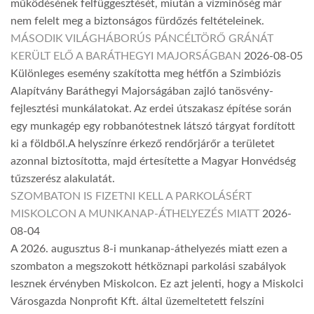
működésének felfüggesztését, miután a vízminőség már
nem felelt meg a biztonságos fürdőzés feltételeinek.
MÁSODIK VILÁGHÁBORÚS PÁNCÉLTÖRŐ GRÁNÁT
KERÜLT ELŐ A BARÁTHEGYI MAJORSÁGBAN
2026-08-05
Különleges esemény szakította meg hétfőn a Szimbiózis
Alapítvány Baráthegyi Majorságában zajló tanösvény-
fejlesztési munkálatokat. Az erdei útszakasz építése során
egy munkagép egy robbanótestnek látszó tárgyat fordított
ki a földből.A helyszínre érkező rendőrjárőr a területet
azonnal biztosította, majd értesítette a Magyar Honvédség
tűzszerész alakulatát.
SZOMBATON IS FIZETNI KELL A PARKOLÁSÉRT
MISKOLCON A MUNKANAP-ÁTHELYEZÉS MIATT
2026-
08-04
A 2026. augusztus 8-i munkanap-áthelyezés miatt ezen a
szombaton a megszokott hétköznapi parkolási szabályok
lesznek érvényben Miskolcon. Ez azt jelenti, hogy a Miskolci
Városgazda Nonprofit Kft. által üzemeltetett felszíni