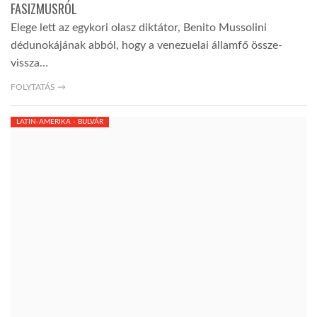
FASIZMUSRÓL
Elege lett az egykori olasz diktátor, Benito Mussolini
TROPICALMAGAZIN
dédunokájának abból, hogy a venezuelai államfő össze-
vissza…
GLOBOTV
FOLYTATÁS →
AFRIKA TUDÁSTÁR
LATIN-AMERIKA - BULVÁR
A NAP SZÉPE
LINKTR.EE
GLOBOZSARU
DOBRAVERO.HU