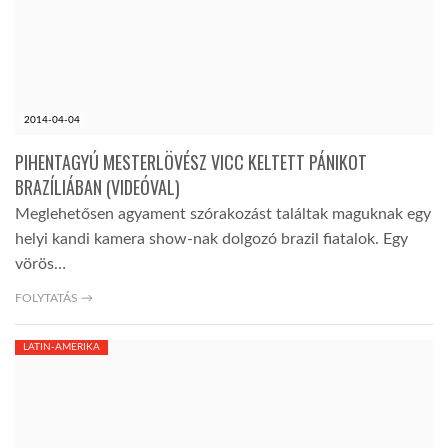
LATIMO.HU
GLOBOBOOK
2014-04-04
PIHENTAGYÚ MESTERLÖVÉSZ VICC KELTETT PÁNIKOT
BRAZÍLIÁBAN (VIDEÓVAL)
Meglehetősen agyament szórakozást találtak maguknak egy
helyi kandi kamera show-nak dolgozó brazil fiatalok. Egy
vörös…
FOLYTATÁS →
LATIN-AMERIKA