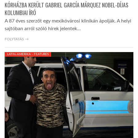
KÓRHÁZBA KERÜLT GABRIEL GARCÍA MÁRQUEZ NOBEL-DÍJAS
KOLUMBIAI ÍRÓ
A 87 éves szerzőt egy mexikóvárosi klinikán ápolják. A helyi
sajtóban arról szóló hírek jelentek…
FOLYTATÁS →
LATIN-AMERIKA - FEATURES