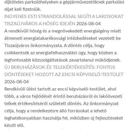
díjköteles parkolóhelyeken a gépjárművezetőknek parkolási
díjat kell fizetniük.
INGYENES ESTI STRANDOLÁSSAL SEGÍTI A LAKOSOKAT
TISZAÚJVÁROS A HŐSÉG IDEJÉN
2026-08-04
A rendkívüli hőség és a megnövekedett energiaigény miatt
átmeneti energiatakarékossági intézkedéseket vezetett be
Tiszaújváros önkormányzata. A döntés célja, hogy
csökkentsék az energiafelhasználást úgy, hogy közben a
legfontosabb közszolgáltatások zavartalanul működjenek.
ÚJ BERUHÁZÁSOK ÉS TELEKÉRTÉKESÍTÉS: FONTOS
DÖNTÉSEKET HOZOTT AZ ENCSI KÉPVISELŐ-TESTÜLET
2026-08-04
Rendkívüli ülést tartott az encsi képviselő-testület, ahol
több, a város fejlődését érintő beruházásról és lakóövezeti
telkek értékesítéséről született döntés. Az önkormányzat
célja, hogy a rendelkezésre álló forrásokat a lehető
leghatékonyabban használja fel, miközben új fejlesztéseket
készít elő.