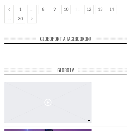
1
…
8
9
10
11
12
13
14
…
30
GLOBOPORT A FACEBOOKON!
GLOBOTV