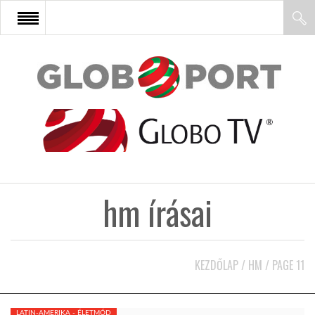
FŐOLDAL
AFRIKA
EURÓPA
hm írásai
ÁZSIA
ÉSZAK-AMERIKA
KEZDŐLAP
/
HM
/
PAGE 11
LATIN-AMERIKA
LATIN-AMERIKA - ÉLETMÓD