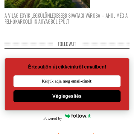
A VILÁG EGYIK LEGKÜLÖNLEGESEBB SIVATAGI VÁROSA – AHOL MÉG A
FELHŐKARCOLÓ IS AGYAGBÓL ÉPÜLT
FOLLOW.IT
Értesüljön új cikkeinkről emailben!
Véglegesítés
Powered by