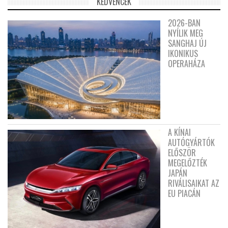
KEDVENCEK
2026-BAN
NYÍLIK MEG
SANGHAJ ÚJ
IKONIKUS
OPERAHÁZA
A KÍNAI
AUTÓGYÁRTÓK
ELŐSZÖR
MEGELŐZTÉK
JAPÁN
RIVÁLISAIKAT AZ
EU PIACÁN