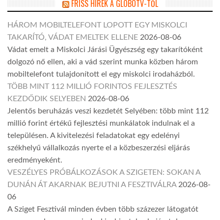
FRISS HÍREK A GLOBOTV-TŐL
HÁROM MOBILTELEFONT LOPOTT EGY MISKOLCI
TAKARÍTÓ, VÁDAT EMELTEK ELLENE
2026-08-06
Vádat emelt a Miskolci Járási Ügyészség egy takarítóként
dolgozó nő ellen, aki a vád szerint munka közben három
mobiltelefont tulajdonított el egy miskolci irodaházból.
TÖBB MINT 112 MILLIÓ FORINTOS FEJLESZTÉS
KEZDŐDIK SELYEBEN
2026-08-06
Jelentős beruházás veszi kezdetét Selyében: több mint 112
millió forint értékű fejlesztési munkálatok indulnak el a
településen. A kivitelezési feladatokat egy edelényi
székhelyű vállalkozás nyerte el a közbeszerzési eljárás
eredményeként.
VESZÉLYES PRÓBÁLKOZÁSOK A SZIGETEN: SOKAN A
DUNÁN ÁT AKARNAK BEJUTNI A FESZTIVÁLRA
2026-08-
06
A Sziget Fesztivál minden évben több százezer látogatót