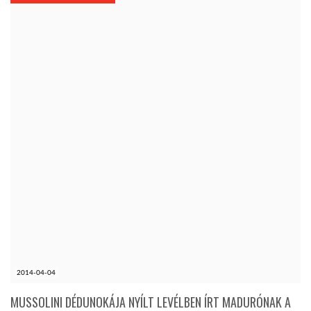
KÖZEL-KELET
AUSZTRÁLIA
A VILÁG ITTHON
MÉDIA
GLOBOTV BP
2014-04-04
HÍR3D
MUSSOLINI DÉDUNOKÁJA NYÍLT LEVÉLBEN ÍRT MADURÓNAK A