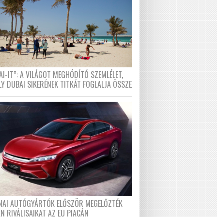
I-IT”: A VILÁGOT MEGHÓDÍTÓ SZEMLÉLET,
LY DUBAI SIKERÉNEK TITKÁT FOGLALJA ÖSSZE
ÍNAI AUTÓGYÁRTÓK ELŐSZÖR MEGELŐZTÉK
N RIVÁLISAIKAT AZ EU PIACÁN