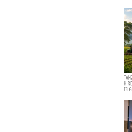
TANZ
HIR
FEL