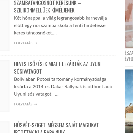
SZAMBATÁNCOSNŐT KERESÜNK –
SZILIKONMELLŰEK KÍMÉLJENEK
Két hónappal a világ legrangosabb karneválja
előtt egy riói szambaiskola a fenti hirdetéssel
keres táncosnőket.…
FOLYTATÁS →
ÉSZ
ÉVF
HEVES ESŐZÉSEK MIATT LEZÁRTÁK AZ UYUNI
SÓSIVATAGOT
Bolíviában Potosí tartomány kormányzósága
lezárta a 2014-es Dakar Rallynak is otthont adó
Uyuni sósivatagot. …
FOLYTATÁS →
HÚSVÉT-SZIGET: MÉGSEM SAJÁT MAGUKAT
IRTOTTÁK KI A RAPA NUIK