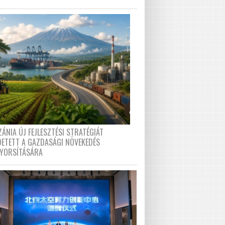
ÁNIA ÚJ FEJLESZTÉSI STRATÉGIÁT
DETETT A GAZDASÁGI NÖVEKEDÉS
GYORSÍTÁSÁRA