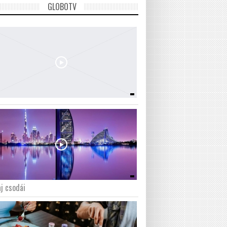
GLOBOTV
j csodái