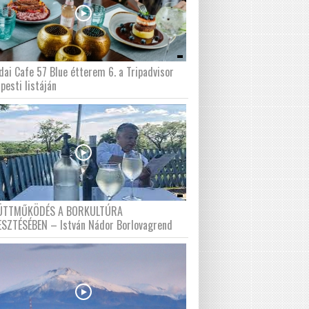
dai Cafe 57 Blue étterem 6. a Tripadvisor
pesti listáján
ÜTTMŰKÖDÉS A BORKULTÚRA
ESZTÉSÉBEN – István Nádor Borlovagrend