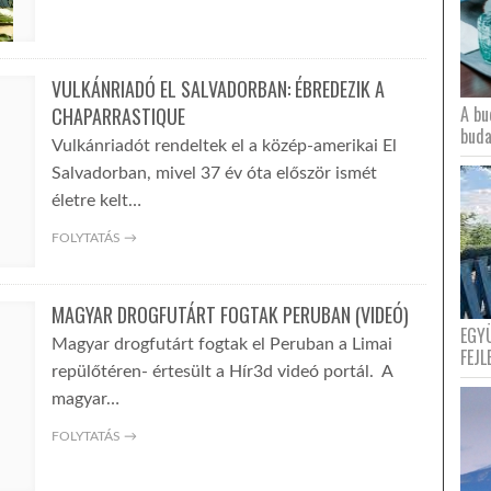
VULKÁNRIADÓ EL SALVADORBAN: ÉBREDEZIK A
A bu
CHAPARRASTIQUE
buda
Vulkánriadót rendeltek el a közép-amerikai El
Salvadorban, mivel 37 év óta először ismét
életre kelt…
FOLYTATÁS →
MAGYAR DROGFUTÁRT FOGTAK PERUBAN (VIDEÓ)
EGY
Magyar drogfutárt fogtak el Peruban a Limai
FEJL
repülőtéren- értesült a Hír3d videó portál. A
magyar…
FOLYTATÁS →