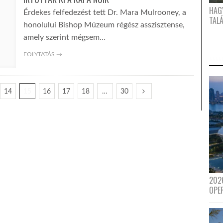
HAG
Érdekes felfedezést tett Dr. Mara Mulrooney, a
TAL
honolului Bishop Múzeum régész asszisztense,
amely szerint mégsem…
FOLYTATÁS →
14
15
16
17
18
…
30
202
OPE