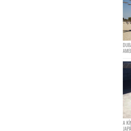
DUBA
AME
A K
JAPÁ