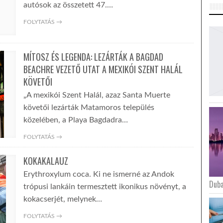
autósok az összetett 47.…
FOLYTATÁS →
MÍTOSZ ÉS LEGENDA: LEZÁRTÁK A BAGDAD
BEACHRE VEZETŐ UTAT A MEXIKÓI SZENT HALÁL
KÖVETŐI
„A mexikói Szent Halál, azaz Santa Muerte
követői lezárták Matamoros település
közelében, a Playa Bagdadra…
FOLYTATÁS →
KOKAKALAUZ
Erythroxylum coca. Ki ne ismerné az Andok
Duba
trópusi lankáin termesztett ikonikus növényt, a
kokacserjét, melynek…
FOLYTATÁS →