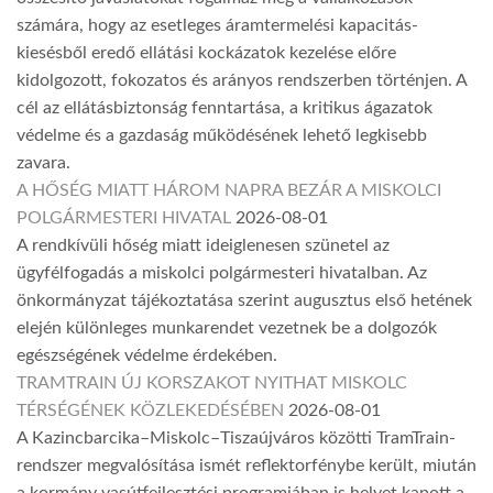
számára, hogy az esetleges áramtermelési kapacitás-
kiesésből eredő ellátási kockázatok kezelése előre
kidolgozott, fokozatos és arányos rendszerben történjen. A
cél az ellátásbiztonság fenntartása, a kritikus ágazatok
védelme és a gazdaság működésének lehető legkisebb
zavara.
A HŐSÉG MIATT HÁROM NAPRA BEZÁR A MISKOLCI
POLGÁRMESTERI HIVATAL
2026-08-01
A rendkívüli hőség miatt ideiglenesen szünetel az
ügyfélfogadás a miskolci polgármesteri hivatalban. Az
önkormányzat tájékoztatása szerint augusztus első hetének
elején különleges munkarendet vezetnek be a dolgozók
egészségének védelme érdekében.
TRAMTRAIN ÚJ KORSZAKOT NYITHAT MISKOLC
TÉRSÉGÉNEK KÖZLEKEDÉSÉBEN
2026-08-01
A Kazincbarcika–Miskolc–Tiszaújváros közötti TramTrain-
rendszer megvalósítása ismét reflektorfénybe került, miután
a kormány vasútfejlesztési programjában is helyet kapott a