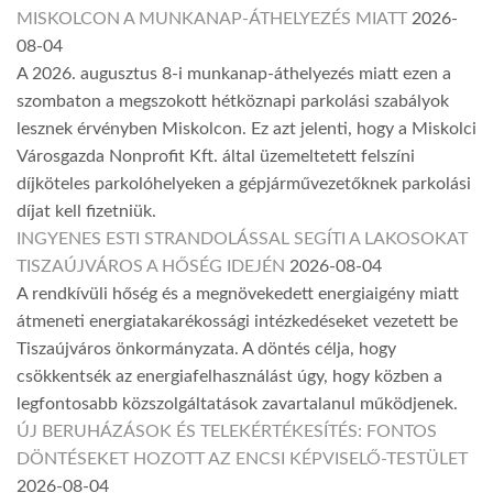
MISKOLCON A MUNKANAP-ÁTHELYEZÉS MIATT
2026-
08-04
A 2026. augusztus 8-i munkanap-áthelyezés miatt ezen a
szombaton a megszokott hétköznapi parkolási szabályok
lesznek érvényben Miskolcon. Ez azt jelenti, hogy a Miskolci
Városgazda Nonprofit Kft. által üzemeltetett felszíni
díjköteles parkolóhelyeken a gépjárművezetőknek parkolási
díjat kell fizetniük.
INGYENES ESTI STRANDOLÁSSAL SEGÍTI A LAKOSOKAT
TISZAÚJVÁROS A HŐSÉG IDEJÉN
2026-08-04
A rendkívüli hőség és a megnövekedett energiaigény miatt
átmeneti energiatakarékossági intézkedéseket vezetett be
Tiszaújváros önkormányzata. A döntés célja, hogy
csökkentsék az energiafelhasználást úgy, hogy közben a
legfontosabb közszolgáltatások zavartalanul működjenek.
ÚJ BERUHÁZÁSOK ÉS TELEKÉRTÉKESÍTÉS: FONTOS
DÖNTÉSEKET HOZOTT AZ ENCSI KÉPVISELŐ-TESTÜLET
2026-08-04