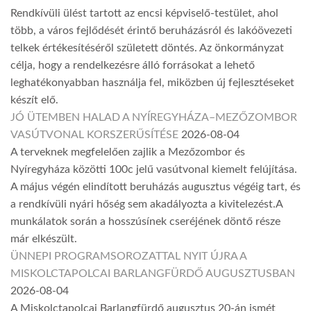
Rendkívüli ülést tartott az encsi képviselő-testület, ahol
több, a város fejlődését érintő beruházásról és lakóövezeti
telkek értékesítéséről született döntés. Az önkormányzat
célja, hogy a rendelkezésre álló forrásokat a lehető
leghatékonyabban használja fel, miközben új fejlesztéseket
készít elő.
JÓ ÜTEMBEN HALAD A NYÍREGYHÁZA–MEZŐZOMBOR
VASÚTVONAL KORSZERŰSÍTÉSE
2026-08-04
A terveknek megfelelően zajlik a Mezőzombor és
Nyíregyháza közötti 100c jelű vasútvonal kiemelt felújítása.
A május végén elindított beruházás augusztus végéig tart, és
a rendkívüli nyári hőség sem akadályozta a kivitelezést.A
munkálatok során a hosszúsínek cseréjének döntő része
már elkészült.
ÜNNEPI PROGRAMSOROZATTAL NYIT ÚJRA A
MISKOLCTAPOLCAI BARLANGFÜRDŐ AUGUSZTUSBAN
2026-08-04
A Miskolctapolcai Barlangfürdő augusztus 20-án ismét