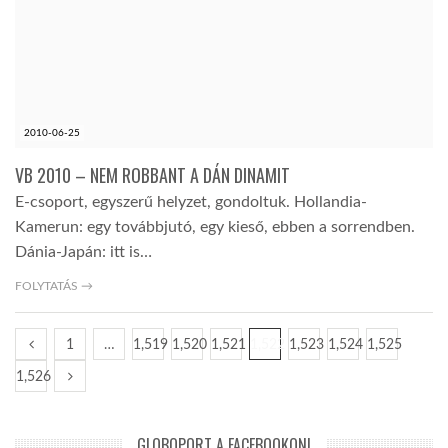
2010-06-25
VB 2010 – NEM ROBBANT A DÁN DINAMIT
E-csoport, egyszerű helyzet, gondoltuk. Hollandia-
Kamerun: egy továbbjutó, egy kieső, ebben a sorrendben.
Dánia-Japán: itt is…
FOLYTATÁS →
1
…
1,519
1,520
1,521
1,522
1,523
1,524
1,525
1,526
GLOBOPORT A FACEBOOKON!