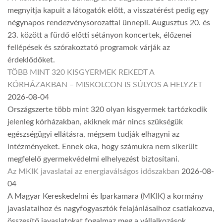
megnyitja kapuit a látogatók előtt, a visszatérést pedig egy
négynapos rendezvénysorozattal ünnepli. Augusztus 20. és
23. között a fürdő előtti sétányon koncertek, élőzenei
fellépések és szórakoztató programok várják az
érdeklődőket.
TÖBB MINT 320 KISGYERMEK REKEDT A
KÓRHÁZAKBAN – MISKOLCON IS SÚLYOS A HELYZET
2026-08-04
Országszerte több mint 320 olyan kisgyermek tartózkodik
jelenleg kórházakban, akiknek már nincs szükségük
egészségügyi ellátásra, mégsem tudják elhagyni az
intézményeket. Ennek oka, hogy számukra nem sikerült
megfelelő gyermekvédelmi elhelyezést biztosítani.
Az MKIK javaslatai az energiaválságos időszakban
2026-08-
04
A Magyar Kereskedelmi és Iparkamara (MKIK) a kormány
javaslataihoz és nagyfogyasztók felajánlásaihoz csatlakozva,
összesítő javaslatokat fogalmaz meg a vállalkozások