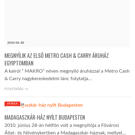
LATIMO.HU
GLOBOBOOK
2010-06-30
MEGNYÍLIK AZ ELSŐ METRO CASH & CARRY ÁRUHÁZ
EGYIPTOMBAN
A kairói “ MAKRO” néven megnyíló áruházzal a Metro Cash
& Carry nagykereskedelmi lánc folytatja…
FOLYTATÁS →
AFRIKA
2010-06-29
MADAGASZKÁR-HÁZ NYÍLT BUDAPESTEN
2010. június 28-án hétfőn volt a megnyitója a Fővárosi
Állat- és Növénykertben a Madagaszkár-háznak, mellyel…