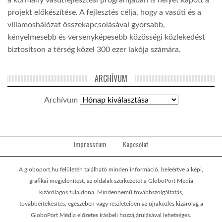
projekt előkészítése. A fejlesztés célja, hogy a vasúti és a
villamoshálózat összekapcsolásával gyorsabb,
kényelmesebb és versenyképesebb közösségi közlekedést
biztosítson a térség közel 300 ezer lakója számára.
ARCHÍVUM
Archívum
Impresszum
Kapcsolat
A globoport.hu felületén található minden információ, beleértve a képi,
grafikai megjelenítést, az oldalak szerkezetét a GloboPort Média
kizárólagos tulajdona. Mindennemű továbbszolgáltatás,
továbbértékesítés, egészében vagy részleteiben az újraközlés kizárólag a
GloboPort Média előzetes írásbeli hozzájárulásával lehetséges.