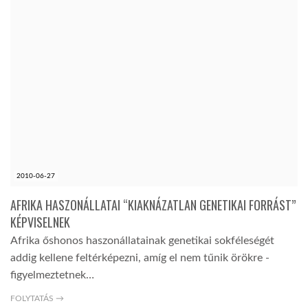
2010-06-27
AFRIKA HASZONÁLLATAI “KIAKNÁZATLAN GENETIKAI FORRÁST”
KÉPVISELNEK
Afrika őshonos haszonállatainak genetikai sokféleségét
addig kellene feltérképezni, amíg el nem tűnik örökre -
figyelmeztetnek…
FOLYTATÁS →