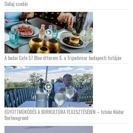
Dubaj csodái
A budai Cafe 57 Blue étterem 6. a Tripadvisor budapesti listáján
EGYÜTTMŰKÖDÉS A BORKULTÚRA FEJLESZTÉSÉBEN – István Nádor
Borlovagrend