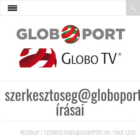
FŐOLDAL
AFRIKA
EURÓPA
szerkesztoseg@globoport
ÁZSIA
írásai
ÉSZAK-AMERIKA
KEZDŐLAP
/
SZERKESZTOSEG@GLOBOPORT.HU
/
PAGE 1,522
LATIN-AMERIKA