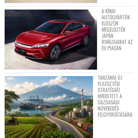
A KÍNAI
AUTÓGYÁRTÓK
ELŐSZÖR
MEGELŐZTÉK
JAPÁN
RIVÁLISAIKAT AZ
EU PIACÁN
TANZÁNIA ÚJ
FEJLESZTÉSI
STRATÉGIÁT
HIRDETETT A
GAZDASÁGI
NÖVEKEDÉS
FELGYORSÍTÁSÁRA