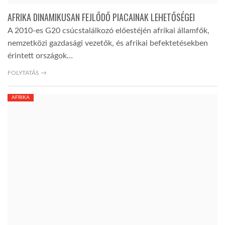
AFRIKA DINAMIKUSAN FEJLŐDŐ PIACAINAK LEHETŐSÉGEI
TROPICALMAGAZIN
A 2010-es G20 csúcstalálkozó előestéjén afrikai államfők,
nemzetközi gazdasági vezetők, és afrikai befektetésekben
GLOBOTV
érintett országok…
FOLYTATÁS →
AFRIKA TUDÁSTÁR
AFRIKA
A NAP SZÉPE
LINKTR.EE
GLOBOZSARU
DOBRAVERO.HU