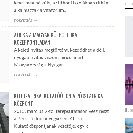
lehet meg nélküle, az itthoni iskolákban ritkán
alkalmazzák a vitafórum…
FOLYTATÁS →
AFRIKA A MAGYAR KÜLPOLITIKA
KÖZÉPPONTJÁBAN
A keleti nyitás megtörtént, kezdődhet a déli,
nyugati nyitás viszont nincs, mert
Magyarország a Nyugat…
FOLYTATÁS →
KELET-AFRIKAI KUTATÓÚTON A PÉCSI AFRIKA
KÖZPONT
Duba
2015. március 9-től terepkutatáson vesz részt
a Pécsi Tudományegyetem Afrika
Kutatóközpontjának vezetője, egyik