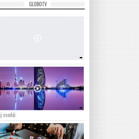
GLOBOTV
j csodái