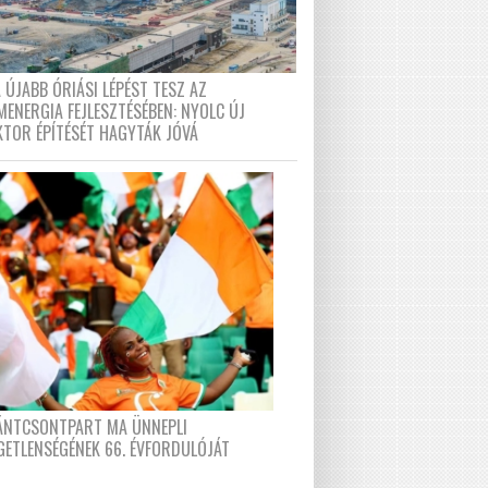
 ÚJABB ÓRIÁSI LÉPÉST TESZ AZ
MENERGIA FEJLESZTÉSÉBEN: NYOLC ÚJ
KTOR ÉPÍTÉSÉT HAGYTÁK JÓVÁ
FÁNTCSONTPART MA ÜNNEPLI
GETLENSÉGÉNEK 66. ÉVFORDULÓJÁT