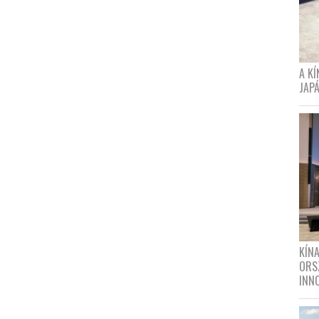
A K
JAPÁ
KÍN
ORS
INN