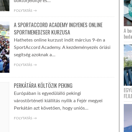
doktorjelöltje és…
FOLYTATÁS →
A SPORTACCORD ACADEMY INGYENES ONLINE
A bu
SPORTMENEDZSER KURZUSA
buda
Hathetes online kurzust indít március 9-én a
SportAccord Academy. A kezdeményezés óriási
segítség azoknak a…
FOLYTATÁS →
PERKÁTÁRA KÖLTÖZIK PEKING
EGY
Európában is egyedülálló pekingi
FEJL
várostörténeti kiállítás nyílik a Fejér megyei
Perkátán azt követően, hogy uniós…
FOLYTATÁS →