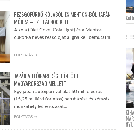
PEZSGŐFÜRDŐ KÓLÁBÓL ÉS MENTOS-BÓL JAPÁN
Kultu
MÓDRA – EZT LÁTNOD KELL
A kóla (Diet Coke, Cola Light) és a Mentos
cukorka heves reakcióját aligha kell bemutatni,
…
FOLYTATÁS →
JAPÁN AUTÓIPARI CÉG DÖNTÖTT
MAGYARORSZÁG MELLETT
Egy japán autóipari vállalat 50 millió eurós
(15,25 milliárd forintos) beruházást és kétszáz
munkahely létrehozását…
KÍN
FOLYTATÁS →
MÁR
NYU