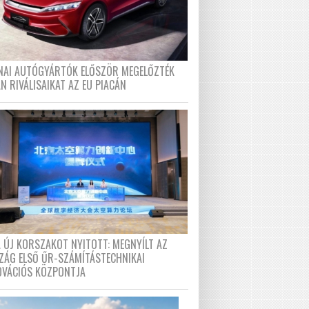
ÍNAI AUTÓGYÁRTÓK ELŐSZÖR MEGELŐZTÉK
N RIVÁLISAIKAT AZ EU PIACÁN
A ÚJ KORSZAKOT NYITOTT: MEGNYÍLT AZ
ZÁG ELSŐ ŰR-SZÁMÍTÁSTECHNIKAI
OVÁCIÓS KÖZPONTJA