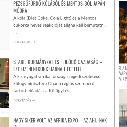
PEZSGŐFÜRDŐ KÓLÁBÓL ÉS MENTOS-BÓL JAPÁN
MÓDRA
A kóla (Diet Coke, Cola Light) és a Mentos
cukorka heves reakcióját aligha kell bemutatni,
…
FOLYTATÁS →
STABIL KORMÁNYZAT ÉS FEJLŐDŐ GAZDASÁG –
80 
EZT ÜZENI NEKÜNK HANNAH TETTEH
VAR
A kis nyugat-afrikai ország szegedi születésű
VÍZ
külügyminisztere Ghána régiós szerepéről
tartott előadást a Külügyi és…
FOLYTATÁS →
NAGY SIKER VOLT AZ AFRIKA EXPO – AZ AHU-NAK