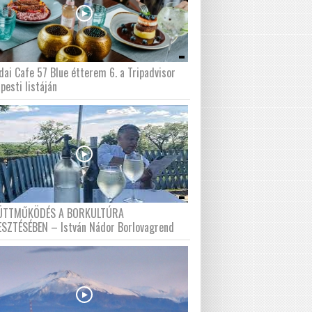
dai Cafe 57 Blue étterem 6. a Tripadvisor
pesti listáján
ÜTTMŰKÖDÉS A BORKULTÚRA
ESZTÉSÉBEN – István Nádor Borlovagrend