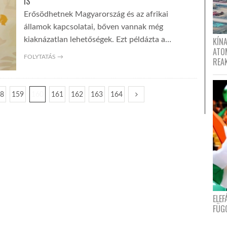
IS
Erősödhetnek Magyarország és az afrikai
államok kapcsolatai, bőven vannak még
KÍNA
kiaknázatlan lehetőségek. Ezt példázta a…
ATO
FOLYTATÁS →
REA
58
159
160
161
162
163
164
ELE
FÜG