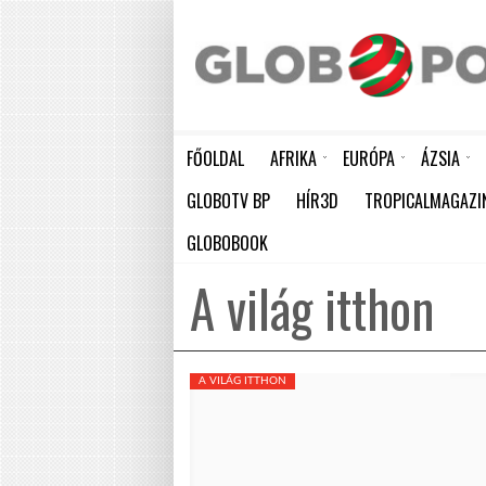
FŐOLDAL
AFRIKA
EURÓPA
ÁZSIA
ELEFÁNTCSONTPART MA ÜNNEPLI FÜGGETLENSÉGÉNEK 66. ÉVFORDULÓJÁT
HÁTBORZONGATÓ KAPCSOLAT A HAMBURGI KÉSELŐ ÉS A KOMBINÓS GYILKOS KÖZÖTT
KÍNA ÚJABB ÓRIÁSI LÉPÉST TESZ AZ ATOMENERGIA FEJLESZTÉSÉBEN: NYOLC ÚJ REAKTO
GLOBOTV BP
HÍR3D
TROPICALMAGAZI
GLOBOBOOK
A világ itthon
A VILÁG ITTHON