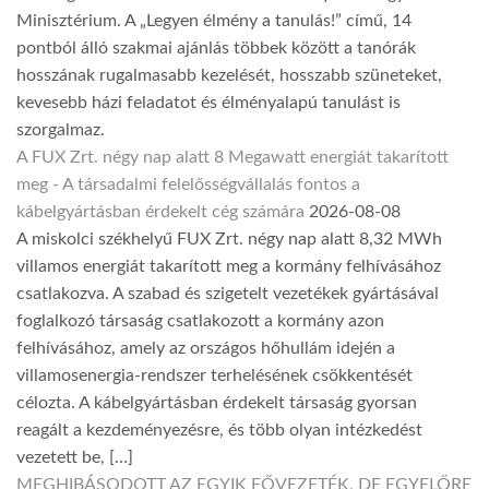
Minisztérium. A „Legyen élmény a tanulás!” című, 14
pontból álló szakmai ajánlás többek között a tanórák
hosszának rugalmasabb kezelését, hosszabb szüneteket,
kevesebb házi feladatot és élményalapú tanulást is
szorgalmaz.
A FUX Zrt. négy nap alatt 8 Megawatt energiát takarított
meg - A társadalmi felelősségvállalás fontos a
kábelgyártásban érdekelt cég számára
2026-08-08
A miskolci székhelyű FUX Zrt. négy nap alatt 8,32 MWh
villamos energiát takarított meg a kormány felhívásához
csatlakozva. A szabad és szigetelt vezetékek gyártásával
foglalkozó társaság csatlakozott a kormány azon
felhívásához, amely az országos hőhullám idején a
villamosenergia-rendszer terhelésének csökkentését
célozta. A kábelgyártásban érdekelt társaság gyorsan
reagált a kezdeményezésre, és több olyan intézkedést
vezetett be, […]
MEGHIBÁSODOTT AZ EGYIK FŐVEZETÉK, DE EGYELŐRE