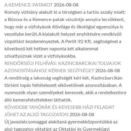
A KEMENCE-PATAKOT
2026-08-08
Komoly vízhiány alakult ki a térségben a tartós aszály miatt:
a Bózsva és a Kemence-patak vízszintje annyira lecsökkent,
hogy már a vízfolyások élővilága és ökológiai egyensúlya is
veszélybe került.A kialakult helyzet enyhítésére rendkívüli
vízpótlást kezdeményeztek. A Perlit-92 Kft. segítségével a
következő két hétben naponta két alkalommal
szivattyúznak vizet a vízfolyásokba.
RENDŐRSÉGI FELHÍVÁS: KAZINCBARCIKAI TOLVAJOK
AZONOSÍTÁSÁHOZ KÉRNEK SEGÍTSÉGET
2026-08-08
A rendőrség a lakosság segítségét kéri két, Kazincbarcikán
történt lopás feltételezett elkövetőinek azonosításában. A
nyomozók olyan személyeket keresnek, akik a rendelkezésre
álló kamerafelvételeken láthatók.
RÖVIDEBB TANÓRÁK ÉS KEVESEBB HÁZI FELADAT
JÖHET AZ ALSÓ TAGOZATON
2026-08-08
Új javaslatcsomaggal alakítaná gyermekközpontúbbá az
alsó tagozatos oktatást az Oktatási és Gyermekügyi