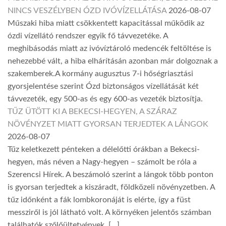
NINCS VESZÉLYBEN ÓZD IVÓVÍZELLÁTÁSA
2026-08-07
Műszaki hiba miatt csökkentett kapacitással működik az
ózdi vízellátó rendszer egyik fő távvezetéke. A
meghibásodás miatt az ivóvíztároló medencék feltöltése is
nehezebbé vált, a hiba elhárításán azonban már dolgoznak a
szakemberek.A kormány augusztus 7-i hőségriasztási
gyorsjelentése szerint Ózd biztonságos vízellátását két
távvezeték, egy 500-as és egy 600-as vezeték biztosítja.
TŰZ ÜTÖTT KI A BEKECSI-HEGYEN, A SZÁRAZ
NÖVÉNYZET MIATT GYORSAN TERJEDTEK A LÁNGOK
2026-08-07
Tűz keletkezett pénteken a délelőtti órákban a Bekecsi-
hegyen, más néven a Nagy-hegyen – számolt be róla a
Szerencsi Hírek. A beszámoló szerint a lángok több ponton
is gyorsan terjedtek a kiszáradt, földközeli növényzetben. A
tűz időnként a fák lombkoronáját is elérte, így a füst
messziről is jól látható volt. A környéken jelentős számban
találhatók szőlőültetvények, […]