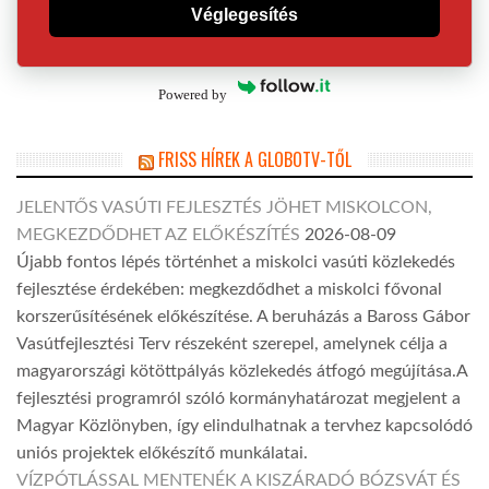
Véglegesítés
Powered by
FRISS HÍREK A GLOBOTV-TŐL
JELENTŐS VASÚTI FEJLESZTÉS JÖHET MISKOLCON,
MEGKEZDŐDHET AZ ELŐKÉSZÍTÉS
2026-08-09
Újabb fontos lépés történhet a miskolci vasúti közlekedés
fejlesztése érdekében: megkezdődhet a miskolci fővonal
korszerűsítésének előkészítése. A beruházás a Baross Gábor
Vasútfejlesztési Terv részeként szerepel, amelynek célja a
magyarországi kötöttpályás közlekedés átfogó megújítása.A
fejlesztési programról szóló kormányhatározat megjelent a
Magyar Közlönyben, így elindulhatnak a tervhez kapcsolódó
uniós projektek előkészítő munkálatai.
VÍZPÓTLÁSSAL MENTENÉK A KISZÁRADÓ BÓZSVÁT ÉS