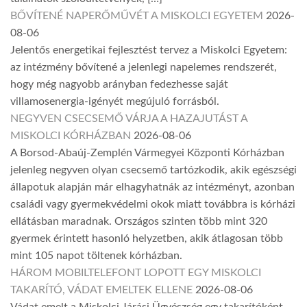
BŐVÍTENÉ NAPERŐMŰVÉT A MISKOLCI EGYETEM
2026-
08-06
Jelentős energetikai fejlesztést tervez a Miskolci Egyetem:
az intézmény bővítené a jelenlegi napelemes rendszerét,
hogy még nagyobb arányban fedezhesse saját
villamosenergia-igényét megújuló forrásból.
NEGYVEN CSECSEMŐ VÁRJA A HAZAJUTÁST A
MISKOLCI KÓRHÁZBAN
2026-08-06
A Borsod-Abaúj-Zemplén Vármegyei Központi Kórházban
jelenleg negyven olyan csecsemő tartózkodik, akik egészségi
állapotuk alapján már elhagyhatnák az intézményt, azonban
családi vagy gyermekvédelmi okok miatt továbbra is kórházi
ellátásban maradnak. Országos szinten több mint 320
gyermek érintett hasonló helyzetben, akik átlagosan több
mint 105 napot töltenek kórházban.
HÁROM MOBILTELEFONT LOPOTT EGY MISKOLCI
TAKARÍTÓ, VÁDAT EMELTEK ELLENE
2026-08-06