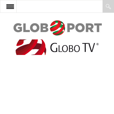
FŐOLDAL
AFRIKA
EURÓPA
ÁZSIA
ÉSZAK-AMERIKA
LATIN-AMERIKA