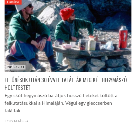
EURÓPA
TROPICALMAGAZIN
GLOBOTV
AFRIKA TUDÁSTÁR
2018-12-11
A NAP SZÉPE
ELTŰNÉSÜK UTÁN 30 ÉVVEL TALÁLTÁK MEG KÉT HEGYMÁSZÓ
HOLTTESTÉT
LINKTR.EE
Egy skót hegymászó barátjuk hosszú heteket töltött a
felkutatásukkal a Himaláján. Végül egy gleccserben
GLOBOZSARU
találtak…
FOLYTATÁS →
DOBRAVERO.HU