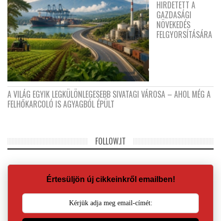
HIRDETETT A
GAZDASÁGI
NÖVEKEDÉS
FELGYORSÍTÁSÁRA
A VILÁG EGYIK LEGKÜLÖNLEGESEBB SIVATAGI VÁROSA – AHOL MÉG A
FELHŐKARCOLÓ IS AGYAGBÓL ÉPÜLT
FOLLOW.IT
Értesüljön új cikkeinkről emailben!