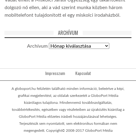
Vádat emelt a Miskolci Járási Ügyészség egy takarítóként
dolgozó nő ellen, aki a vád szerint munka közben három
mobiltelefont tulajdonított el egy miskolci irodaházból.
ARCHÍVUM
Archívum
Impresszum
Kapcsolat
A globoport.hu felületén található minden információ, beleértve a képi,
grafikai megjelenítést, az oldalak szerkezetét a GloboPort Média
kizárólagos tulajdona. Mindennemű továbbszolgáltatás,
továbbértékesítés, egészében vagy részleteiben az újraközlés kizárólag a
GloboPort Média előzetes írásbeli hozzájárulásával lehetséges.
Terjesztésük sem nyomtatott, sem elektronikus formában nem
megengedett. Copyright© 2008-2017 GloboPort Média