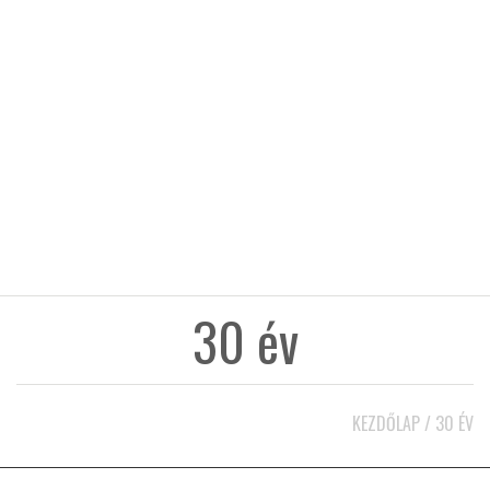
KÖZEL-KELET
AUSZTRÁLIA
A VILÁG ITTHON
MÉDIA
30 év
GLOBOTV BP
KEZDŐLAP
/
30 ÉV
HÍR3D