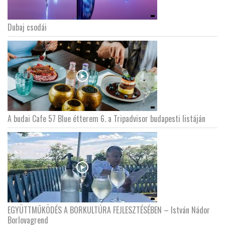
Dubaj csodái
A budai Cafe 57 Blue étterem 6. a Tripadvisor budapesti listáján
EGYÜTTMŰKÖDÉS A BORKULTÚRA FEJLESZTÉSÉBEN – István Nádor
Borlovagrend