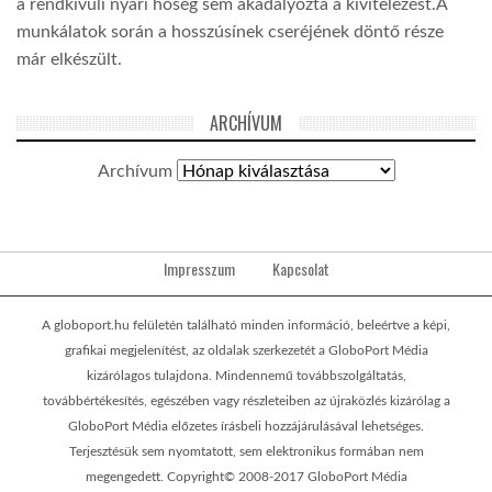
a rendkívüli nyári hőség sem akadályozta a kivitelezést.A
munkálatok során a hosszúsínek cseréjének döntő része
már elkészült.
ARCHÍVUM
Archívum
Impresszum
Kapcsolat
A globoport.hu felületén található minden információ, beleértve a képi,
grafikai megjelenítést, az oldalak szerkezetét a GloboPort Média
kizárólagos tulajdona. Mindennemű továbbszolgáltatás,
továbbértékesítés, egészében vagy részleteiben az újraközlés kizárólag a
GloboPort Média előzetes írásbeli hozzájárulásával lehetséges.
Terjesztésük sem nyomtatott, sem elektronikus formában nem
megengedett. Copyright© 2008-2017 GloboPort Média