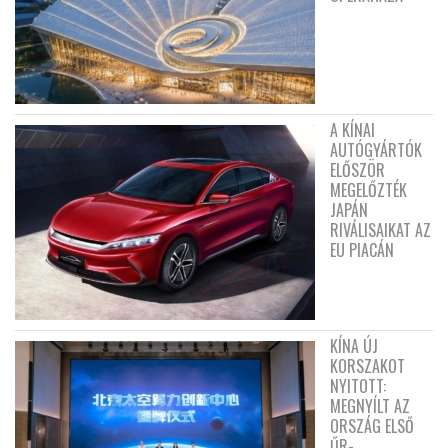
A KÍNAI
AUTÓGYÁRTÓK
ELŐSZÖR
MEGELŐZTÉK
JAPÁN
RIVÁLISAIKAT AZ
EU PIACÁN
KÍNA ÚJ
KORSZAKOT
NYITOTT:
MEGNYÍLT AZ
ORSZÁG ELSŐ
ŰR-