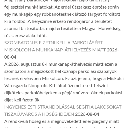
Alapítvány Baráthegyi Majorságában zajló tanösvény-
fejlesztési munkálatokat. Az erdei útszakasz építése során
egy munkagép egy robbanótestnek látszó tárgyat fordított
ki a földből.A helyszínre érkező rendőrjárőr a területet
azonnal biztosította, majd értesítette a Magyar Honvédség
tűzszerész alakulatát.
SZOMBATON IS FIZETNI KELL A PARKOLÁSÉRT
MISKOLCON A MUNKANAP-ÁTHELYEZÉS MIATT
2026-
08-04
A 2026. augusztus 8-i munkanap-áthelyezés miatt ezen a
szombaton a megszokott hétköznapi parkolási szabályok
lesznek érvényben Miskolcon. Ez azt jelenti, hogy a Miskolci
Városgazda Nonprofit Kft. által üzemeltetett felszíni
díjköteles parkolóhelyeken a gépjárművezetőknek parkolási
díjat kell fizetniük.
INGYENES ESTI STRANDOLÁSSAL SEGÍTI A LAKOSOKAT
TISZAÚJVÁROS A HŐSÉG IDEJÉN
2026-08-04
A rendkívüli hőség és a megnövekedett energiaigény miatt