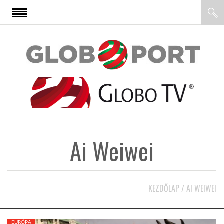
FŐOLDAL
AFRIKA
EURÓPA
Ai Weiwei
ÁZSIA
ÉSZAK-AMERIKA
KEZDŐLAP
/
AI WEIWEI
LATIN-AMERIKA
EURÓPA