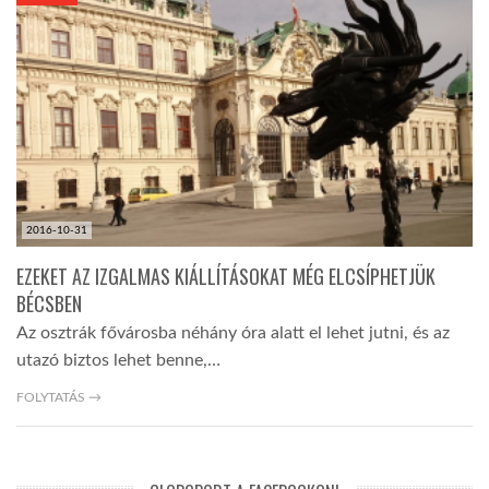
KÖZEL-KELET
AUSZTRÁLIA
A VILÁG ITTHON
2016-10-31
MÉDIA
EZEKET AZ IZGALMAS KIÁLLÍTÁSOKAT MÉG ELCSÍPHETJÜK
BÉCSBEN
Az osztrák fővárosba néhány óra alatt el lehet jutni, és az
utazó biztos lehet benne,…
GLOBOTV BP
FOLYTATÁS →
HÍR3D