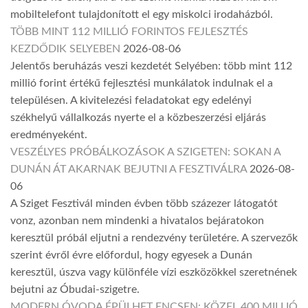
mobiltelefont tulajdonított el egy miskolci irodaházból.
TÖBB MINT 112 MILLIÓ FORINTOS FEJLESZTÉS
KEZDŐDIK SELYEBEN
2026-08-06
Jelentős beruházás veszi kezdetét Selyében: több mint 112
millió forint értékű fejlesztési munkálatok indulnak el a
településen. A kivitelezési feladatokat egy edelényi
székhelyű vállalkozás nyerte el a közbeszerzési eljárás
eredményeként.
VESZÉLYES PRÓBÁLKOZÁSOK A SZIGETEN: SOKAN A
DUNÁN ÁT AKARNAK BEJUTNI A FESZTIVÁLRA
2026-08-
06
A Sziget Fesztivál minden évben több százezer látogatót
vonz, azonban nem mindenki a hivatalos bejáratokon
keresztül próbál eljutni a rendezvény területére. A szervezők
szerint évről évre előfordul, hogy egyesek a Dunán
keresztül, úszva vagy különféle vízi eszközökkel szeretnének
bejutni az Óbudai-szigetre.
MODERN ÓVODA ÉPÜLHET ENCSEN: KÖZEL 400 MILLIÓ