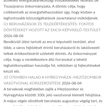
átmeneti energiatakarékossági intézkedéseket vezetett be
Tiszaújváros önkormányzata. A döntés célja, hogy
csökkentsék az energiafelhasználást úgy, hogy közben a
legfontosabb közszolgáltatások zavartalanul működjenek.
ÚJ BERUHÁZÁSOK ÉS TELEKÉRTÉKESÍTÉS: FONTOS
DÖNTÉSEKET HOZOTT AZ ENCSI KÉPVISELŐ-TESTÜLET
2026-08-04
Rendkívüli ülést tartott az encsi képviselő-testület, ahol
több, a város fejlődését érintő beruházásról és lakóövezeti
telkek értékesítéséről született döntés. Az önkormányzat
célja, hogy a rendelkezésre álló forrásokat a lehető
leghatékonyabban használja fel, miközben új fejlesztéseket
készít elő.
JÓ ÜTEMBEN HALAD A NYÍREGYHÁZA–MEZŐZOMBOR
VASÚTVONAL KORSZERŰSÍTÉSE
2026-08-04
A terveknek megfelelően zajlik a Mezőzombor és
Nyíregyháza közötti 100c jelű vasútvonal kiemelt felújítása.
A május végén elindított beruházás augusztus végéig tart, és