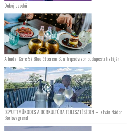
Dubaj csodái
LATIMO.HU
GLOBOBOOK
A budai Cafe 57 Blue étterem 6. a Tripadvisor budapesti listáján
EGYÜTTMŰKÖDÉS A BORKULTÚRA FEJLESZTÉSÉBEN – István Nádor
Borlovagrend