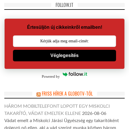
FOLLOW.IT
Értesüljön új cikkeinkről emailben!
Véglegesítés
Powered by
FRISS HÍREK A GLOBOTV-TŐL
HÁROM MOBILTELEFONT LOPOTT EGY MISKOLCI
TAKARÍTÓ, VÁDAT EMELTEK ELLENE
2026-08-06
Vádat emelt a Miskolci Járási Ügyészség egy takarítóként
dolgozó nő ellen, aki a vád szerint munka közben három