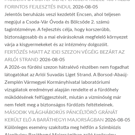
FORINTOS FEJLESZTÉS INDUL
2026-08-05
Jelentős beruházás veszi kezdetét Encsen, ahol teljesen
megújul a Csoda-Vár Óvoda és Bölcsőde 2. számú
tagintézménye. A fejlesztés célja, hogy korszerűbb,
biztonságosabb és a mai elvárásoknak megfelelő környezet
várja a kisgyermekeket és az intézmény dolgozóit.
FERTŐZÉS MIATT AZ IDEI SZEZON VÉGÉIG BEZÁRT AZ
ARLÓI STRAND
2026-08-05
A 2026-os fürdési szezon hátralévő részében nem fogadhat
látogatókat az Arlói Suvadás Liget Strand. A Borsod-Abaúj-
Zemplén Vármegyei Kormányhivatal laboratóriumi
vizsgálatok eredményei alapján rendelte el a fürdőhely
működésének felfüggesztését, miután a vízminőség már
nem felelt meg a biztonságos fürdőzés feltételeinek.
MÁSODIK VILÁGHÁBORÚS PÁNCÉLTÖRŐ GRÁNÁT
KERÜLT ELŐ A BARÁTHEGYI MAJORSÁGBAN
2026-08-05
Különleges esemény szakította meg hétfőn a Szimbiózis