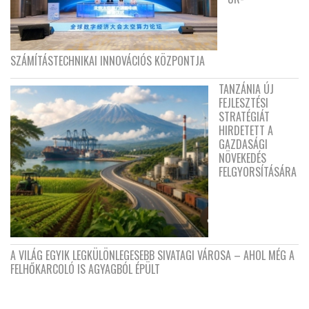
SZÁMÍTÁSTECHNIKAI INNOVÁCIÓS KÖZPONTJA
TANZÁNIA ÚJ
FEJLESZTÉSI
STRATÉGIÁT
HIRDETETT A
GAZDASÁGI
NÖVEKEDÉS
FELGYORSÍTÁSÁRA
A VILÁG EGYIK LEGKÜLÖNLEGESEBB SIVATAGI VÁROSA – AHOL MÉG A
FELHŐKARCOLÓ IS AGYAGBÓL ÉPÜLT