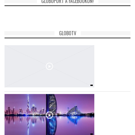
GLOBOPORT A FACEBOOKON!
TROPICALMAGAZIN
GLOBOTV
GLOBOTV
AFRIKA TUDÁSTÁR
A NAP SZÉPE
LINKTR.EE
GLOBOZSARU
DOBRAVERO.HU