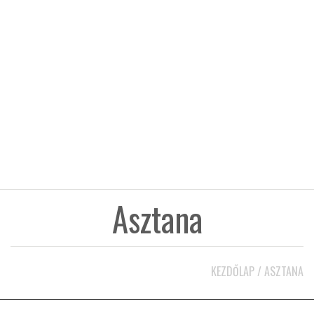
KÖZEL-KELET
AUSZTRÁLIA
A VILÁG ITTHON
MÉDIA
Asztana
GLOBOTV BP
KEZDŐLAP
/
ASZTANA
HÍR3D