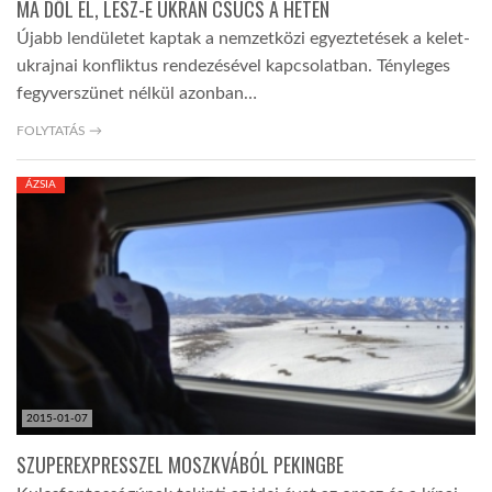
MA DŐL EL, LESZ-E UKRÁN CSÚCS A HÉTEN
Újabb lendületet kaptak a nemzetközi egyeztetések a kelet-
ukrajnai konfliktus rendezésével kapcsolatban. Tényleges
fegyverszünet nélkül azonban…
FOLYTATÁS →
ÁZSIA
2015-01-07
SZUPEREXPRESSZEL MOSZKVÁBÓL PEKINGBE