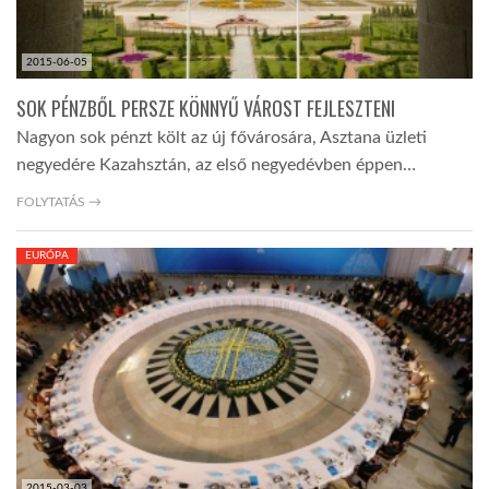
2015-06-05
SOK PÉNZBŐL PERSZE KÖNNYŰ VÁROST FEJLESZTENI
Nagyon sok pénzt költ az új fővárosára, Asztana üzleti
negyedére Kazahsztán, az első negyedévben éppen…
FOLYTATÁS →
EURÓPA
2015-03-03