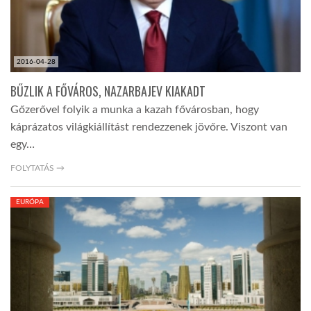
2016-04-28
BŰZLIK A FŐVÁROS, NAZARBAJEV KIAKADT
Gőzerővel folyik a munka a kazah fővárosban, hogy
káprázatos világkiállítást rendezzenek jövőre. Viszont van
egy…
FOLYTATÁS →
EURÓPA