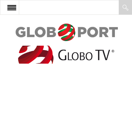
FŐOLDAL
AFRIKA
EURÓPA
ÁZSIA
ÉSZAK-AMERIKA
LATIN-AMERIKA