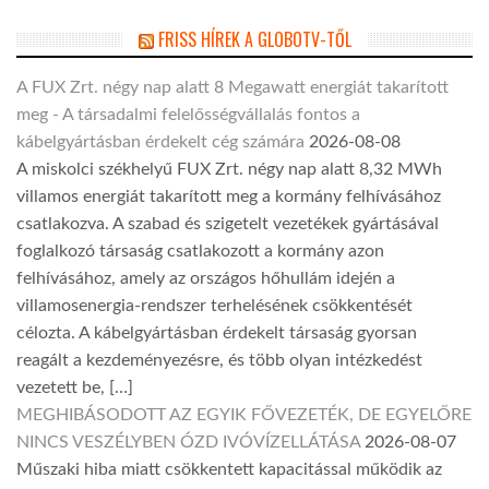
FRISS HÍREK A GLOBOTV-TŐL
A FUX Zrt. négy nap alatt 8 Megawatt energiát takarított
meg - A társadalmi felelősségvállalás fontos a
kábelgyártásban érdekelt cég számára
2026-08-08
A miskolci székhelyű FUX Zrt. négy nap alatt 8,32 MWh
villamos energiát takarított meg a kormány felhívásához
csatlakozva. A szabad és szigetelt vezetékek gyártásával
foglalkozó társaság csatlakozott a kormány azon
felhívásához, amely az országos hőhullám idején a
villamosenergia-rendszer terhelésének csökkentését
célozta. A kábelgyártásban érdekelt társaság gyorsan
reagált a kezdeményezésre, és több olyan intézkedést
vezetett be, […]
MEGHIBÁSODOTT AZ EGYIK FŐVEZETÉK, DE EGYELŐRE
NINCS VESZÉLYBEN ÓZD IVÓVÍZELLÁTÁSA
2026-08-07
Műszaki hiba miatt csökkentett kapacitással működik az