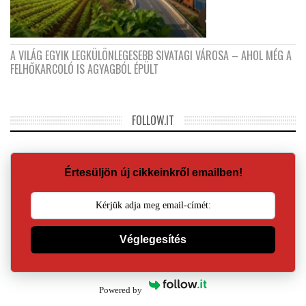
A VILÁG EGYIK LEGKÜLÖNLEGESEBB SIVATAGI VÁROSA – AHOL MÉG A
FELHŐKARCOLÓ IS AGYAGBÓL ÉPÜLT
FOLLOW.IT
Értesüljön új cikkeinkről emailben!
Véglegesítés
Powered by