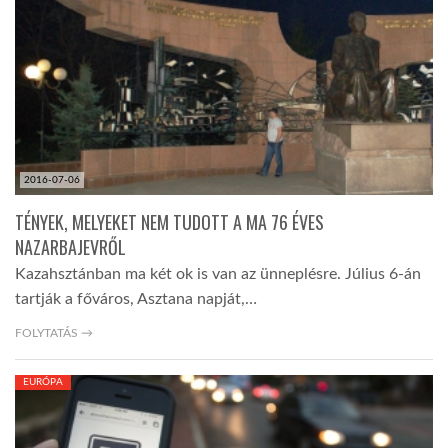
2016-07-06
TÉNYEK, MELYEKET NEM TUDOTT A MA 76 ÉVES
NAZARBAJEVRŐL
Kazahsztánban ma két ok is van az ünneplésre. Július 6-án
tartják a főváros, Asztana napját,…
FOLYTATÁS →
EURÓPA