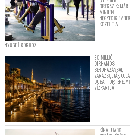
ÜTEMBEN
ÖREGSZIK: MÁR
MINDEN
NEGYEDIK EMBER
KÖZELÍT A
NYUGDÍJKORHOZ
80 MILLIÓ
DIRHAMOS
BERUHÁZÁSSAL
VARÁZSOLJÁK ÚJJÁ
DUBAI TÖRTÉNELMI
VÍZPARTJÁT
KÍNA ÚJABB