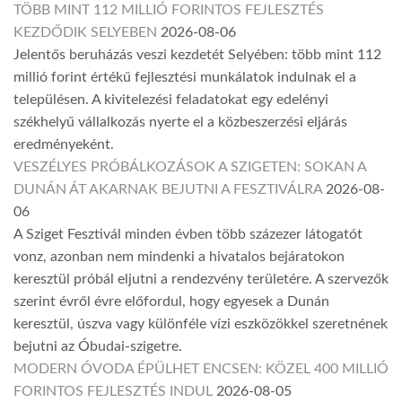
TÖBB MINT 112 MILLIÓ FORINTOS FEJLESZTÉS
KEZDŐDIK SELYEBEN
2026-08-06
Jelentős beruházás veszi kezdetét Selyében: több mint 112
millió forint értékű fejlesztési munkálatok indulnak el a
településen. A kivitelezési feladatokat egy edelényi
székhelyű vállalkozás nyerte el a közbeszerzési eljárás
eredményeként.
VESZÉLYES PRÓBÁLKOZÁSOK A SZIGETEN: SOKAN A
DUNÁN ÁT AKARNAK BEJUTNI A FESZTIVÁLRA
2026-08-
06
A Sziget Fesztivál minden évben több százezer látogatót
vonz, azonban nem mindenki a hivatalos bejáratokon
keresztül próbál eljutni a rendezvény területére. A szervezők
szerint évről évre előfordul, hogy egyesek a Dunán
keresztül, úszva vagy különféle vízi eszközökkel szeretnének
bejutni az Óbudai-szigetre.
MODERN ÓVODA ÉPÜLHET ENCSEN: KÖZEL 400 MILLIÓ
FORINTOS FEJLESZTÉS INDUL
2026-08-05