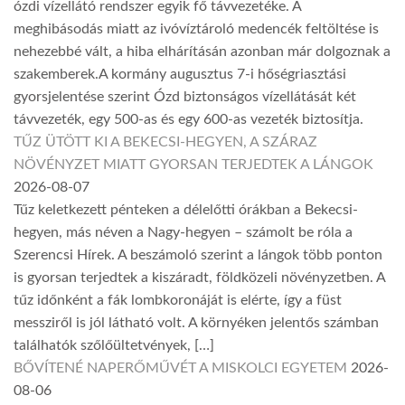
ózdi vízellátó rendszer egyik fő távvezetéke. A
meghibásodás miatt az ivóvíztároló medencék feltöltése is
nehezebbé vált, a hiba elhárításán azonban már dolgoznak a
szakemberek.A kormány augusztus 7-i hőségriasztási
gyorsjelentése szerint Ózd biztonságos vízellátását két
távvezeték, egy 500-as és egy 600-as vezeték biztosítja.
TŰZ ÜTÖTT KI A BEKECSI-HEGYEN, A SZÁRAZ
NÖVÉNYZET MIATT GYORSAN TERJEDTEK A LÁNGOK
2026-08-07
Tűz keletkezett pénteken a délelőtti órákban a Bekecsi-
hegyen, más néven a Nagy-hegyen – számolt be róla a
Szerencsi Hírek. A beszámoló szerint a lángok több ponton
is gyorsan terjedtek a kiszáradt, földközeli növényzetben. A
tűz időnként a fák lombkoronáját is elérte, így a füst
messziről is jól látható volt. A környéken jelentős számban
találhatók szőlőültetvények, […]
BŐVÍTENÉ NAPERŐMŰVÉT A MISKOLCI EGYETEM
2026-
08-06