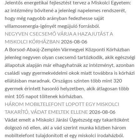
Jelentős energetikai fejlesztést tervez a Miskolci Egyetem:
az intézmény bővítené a jelenlegi napelemes rendszerét,
hogy még nagyobb arányban fedezhesse saját
villamosenergia-igényét megújuló forrásból.
NEGYVEN CSECSEMŐ VÁRJA A HAZAJUTÁST A
MISKOLCI KÓRHÁZBAN
2026-08-06
A Borsod-Abaúj-Zemplén Vármegyei Központi Kórházban
jelenleg negyven olyan csecsemő tartózkodik, akik egészségi
állapotuk alapján már elhagyhatnák az intézményt, azonban
családi vagy gyermekvédelmi okok miatt továbbra is kórházi
ellátásban maradnak. Országos szinten több mint 320
gyermek érintett hasonló helyzetben, akik átlagosan több
mint 105 napot töltenek kórházban.
HÁROM MOBILTELEFONT LOPOTT EGY MISKOLCI
TAKARÍTÓ, VÁDAT EMELTEK ELLENE
2026-08-06
Vádat emelt a Miskolci Járási Ügyészség egy takarítóként
dolgozó nő ellen, aki a vád szerint munka közben három
mobiltelefont tulajdonított el egy miskolci irodaházból.