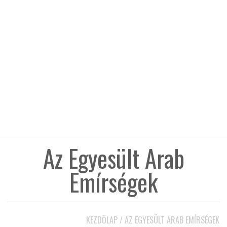
KÖZEL-KELET
AUSZTRÁLIA
A VILÁG ITTHON
MÉDIA
Az Egyesült Arab
Emírségek
GLOBOTV BP
HÍR3D
KEZDŐLAP
/
AZ EGYESÜLT ARAB EMÍRSÉGEK