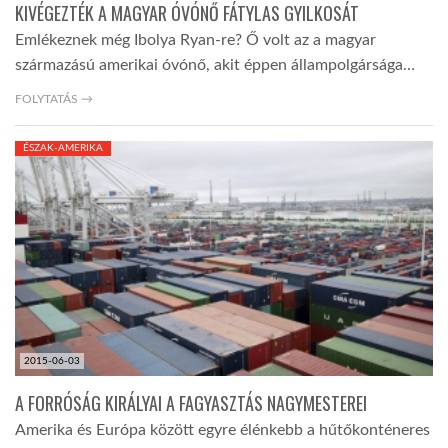
KIVÉGEZTÉK A MAGYAR ÓVÓNŐ FÁTYLAS GYILKOSÁT
Emlékeznek még Ibolya Ryan-re? Ő volt az a magyar
származású amerikai óvónő, akit éppen állampolgársága…
FOLYTATÁS →
ÉSZAK-AMERIKA
2015-06-03
A FORRÓSÁG KIRÁLYAI A FAGYASZTÁS NAGYMESTEREI
Amerika és Európa között egyre élénkebb a hűtőkonténeres