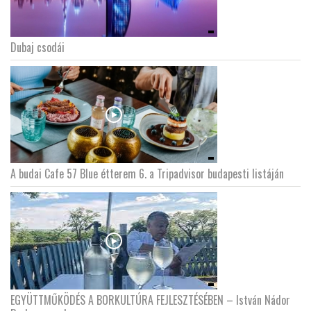
Dubaj csodái
A budai Cafe 57 Blue étterem 6. a Tripadvisor budapesti listáján
EGYÜTTMŰKÖDÉS A BORKULTÚRA FEJLESZTÉSÉBEN – István Nádor