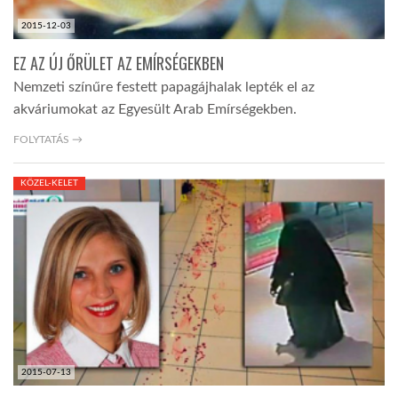
2015-12-03
EZ AZ ÚJ ŐRÜLET AZ EMÍRSÉGEKBEN
Nemzeti színűre festett papagájhalak lepték el az
akváriumokat az Egyesült Arab Emírségekben.
FOLYTATÁS →
KÖZEL-KELET
2015-07-13