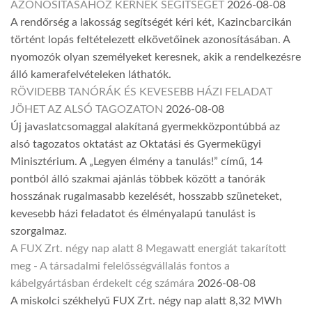
AZONOSÍTÁSÁHOZ KÉRNEK SEGÍTSÉGET
2026-08-08
A rendőrség a lakosság segítségét kéri két, Kazincbarcikán
történt lopás feltételezett elkövetőinek azonosításában. A
nyomozók olyan személyeket keresnek, akik a rendelkezésre
álló kamerafelvételeken láthatók.
RÖVIDEBB TANÓRÁK ÉS KEVESEBB HÁZI FELADAT
JÖHET AZ ALSÓ TAGOZATON
2026-08-08
Új javaslatcsomaggal alakítaná gyermekközpontúbbá az
alsó tagozatos oktatást az Oktatási és Gyermekügyi
Minisztérium. A „Legyen élmény a tanulás!” című, 14
pontból álló szakmai ajánlás többek között a tanórák
hosszának rugalmasabb kezelését, hosszabb szüneteket,
kevesebb házi feladatot és élményalapú tanulást is
szorgalmaz.
A FUX Zrt. négy nap alatt 8 Megawatt energiát takarított
meg - A társadalmi felelősségvállalás fontos a
kábelgyártásban érdekelt cég számára
2026-08-08
A miskolci székhelyű FUX Zrt. négy nap alatt 8,32 MWh