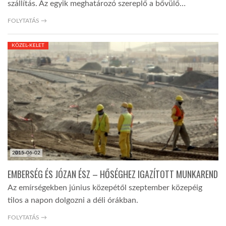
szállítás. Az egyik meghatározó szereplő a bővülő…
FOLYTATÁS →
KÖZEL-KELET
2015-06-02
EMBERSÉG ÉS JÓZAN ÉSZ – HŐSÉGHEZ IGAZÍTOTT MUNKAREND
Az emírségekben június közepétől szeptember közepéig
tilos a napon dolgozni a déli órákban.
FOLYTATÁS →