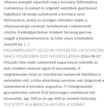
villamos energiát takarított meg a kormány felhívásához
csatlakozva. A szabad és szigetelt vezetékek gyártásával
foglalkozó társaság csatlakozott a kormány azon
felhívásához, amely az országos hőhullám idején a
villamosenergia-rendszer terhelésének csökkentését
célozta. A kábelgyártásban érdekelt társaság gyorsan
reagált a kezdeményezésre, és több olyan intézkedést
vezetett be, […]
MEGHIBÁSODOTT AZ EGYIK FŐVEZETÉK, DE EGYELŐRE
NINCS VESZÉLYBEN ÓZD IVÓVÍZELLÁTÁSA
2026-08-07
Műszaki hiba miatt csökkentett kapacitással működik az
ózdi vízellátó rendszer egyik fő távvezetéke. A
meghibásodás miatt az ivóvíztároló medencék feltöltése is
nehezebbé vált, a hiba elhárításán azonban már dolgoznak a
szakemberek.A kormány augusztus 7-i hőségriasztási
gyorsjelentése szerint Ózd biztonságos vízellátását két
távvezeték, egy 500-as és egy 600-as vezeték biztosítja.
TŰZ ÜTÖTT KI A BEKECSI-HEGYEN, A SZÁRAZ