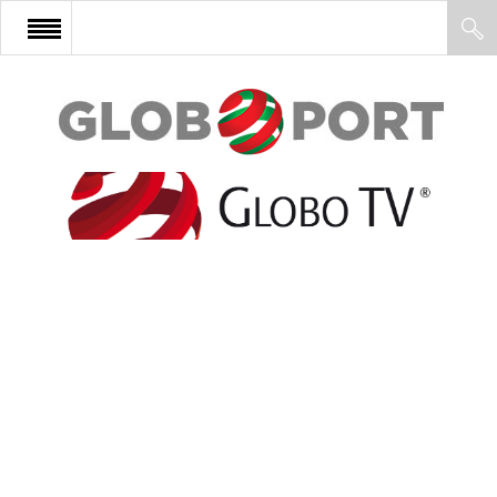
FŐOLDAL
AFRIKA
EURÓPA
ÁZSIA
ÉSZAK-AMERIKA
LATIN-AMERIKA