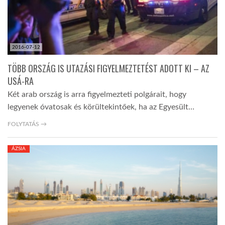
2016-07-12
TÖBB ORSZÁG IS UTAZÁSI FIGYELMEZTETÉST ADOTT KI – AZ
USÁ-RA
Két arab ország is arra figyelmezteti polgárait, hogy
legyenek óvatosak és körültekintőek, ha az Egyesült…
FOLYTATÁS →
ÁZSIA