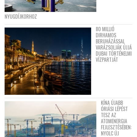
NYUGDÍJKORHOZ
80 MILLIÓ
DIRHAMOS
BERUHÁZÁSSAL
VARÁZSOLJÁK ÚJJÁ
DUBAI TÖRTÉNELMI
VÍZPARTJÁT
KÍNA ÚJABB
ÓRIÁSI LÉPÉST
TESZ AZ
ATOMENERGIA
FEJLESZTÉSÉBEN:
NYOLC ÚJ