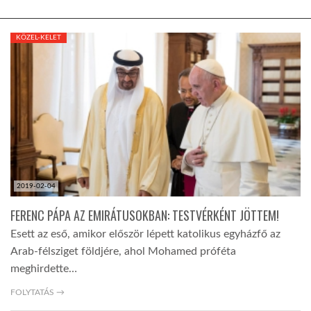
TROPICALMAGAZIN
KÖZEL-KELET
GLOBOTV
AFRIKA TUDÁSTÁR
A NAP SZÉPE
2019-02-04
LINKTR.EE
FERENC PÁPA AZ EMIRÁTUSOKBAN: TESTVÉRKÉNT JÖTTEM!
Esett az eső, amikor először lépett katolikus egyházfő az
Arab-félsziget földjére, ahol Mohamed próféta
GLOBOZSARU
meghirdette…
FOLYTATÁS →
DOBRAVERO.HU