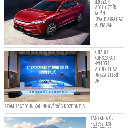
ELŐSZÖR
MEGELŐZTÉK
JAPÁN
RIVÁLISAIKAT AZ
EU PIACÁN
KÍNA ÚJ
KORSZAKOT
NYITOTT:
MEGNYÍLT AZ
ORSZÁG ELSŐ
ŰR-
SZÁMÍTÁSTECHNIKAI INNOVÁCIÓS KÖZPONTJA
TANZÁNIA ÚJ
FEJLESZTÉSI