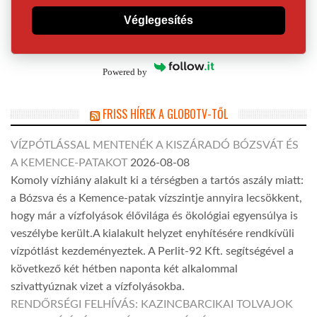
Véglegesítés
Powered by
FRISS HÍREK A GLOBOTV-TŐL
VÍZPÓTLÁSSAL MENTENÉK A KISZÁRADÓ BÓZSVÁT ÉS
A KEMENCE-PATAKOT
2026-08-08
Komoly vízhiány alakult ki a térségben a tartós aszály miatt:
a Bózsva és a Kemence-patak vízszintje annyira lecsökkent,
hogy már a vízfolyások élővilága és ökológiai egyensúlya is
veszélybe került.A kialakult helyzet enyhítésére rendkívüli
vízpótlást kezdeményeztek. A Perlit-92 Kft. segítségével a
következő két hétben naponta két alkalommal
szivattyúznak vizet a vízfolyásokba.
RENDŐRSÉGI FELHÍVÁS: KAZINCBARCIKAI TOLVAJOK