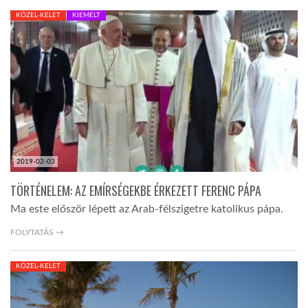
KÖZEL-KELET
KIEMELT
LATIMO.HU
GLOBOBOOK
2019-02-03
TÖRTÉNELEM: AZ EMÍRSÉGEKBE ÉRKEZETT FERENC PÁPA
Ma este először lépett az Arab-félszigetre katolikus pápa.
FOLYTATÁS →
KÖZEL-KELET