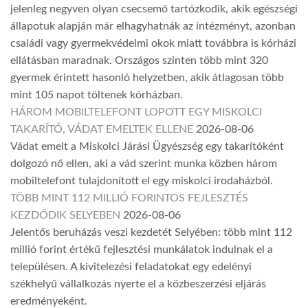
jelenleg negyven olyan csecsemő tartózkodik, akik egészségi
állapotuk alapján már elhagyhatnák az intézményt, azonban
családi vagy gyermekvédelmi okok miatt továbbra is kórházi
ellátásban maradnak. Országos szinten több mint 320
gyermek érintett hasonló helyzetben, akik átlagosan több
mint 105 napot töltenek kórházban.
HÁROM MOBILTELEFONT LOPOTT EGY MISKOLCI
TAKARÍTÓ, VÁDAT EMELTEK ELLENE
2026-08-06
Vádat emelt a Miskolci Járási Ügyészség egy takarítóként
dolgozó nő ellen, aki a vád szerint munka közben három
mobiltelefont tulajdonított el egy miskolci irodaházból.
TÖBB MINT 112 MILLIÓ FORINTOS FEJLESZTÉS
KEZDŐDIK SELYEBEN
2026-08-06
Jelentős beruházás veszi kezdetét Selyében: több mint 112
millió forint értékű fejlesztési munkálatok indulnak el a
településen. A kivitelezési feladatokat egy edelényi
székhelyű vállalkozás nyerte el a közbeszerzési eljárás
eredményeként.