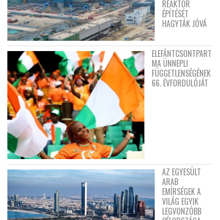
REAKTOR
ÉPÍTÉSÉT
HAGYTÁK JÓVÁ
ELEFÁNTCSONTPART
MA ÜNNEPLI
FÜGGETLENSÉGÉNEK
66. ÉVFORDULÓJÁT
AZ EGYESÜLT
ARAB
EMÍRSÉGEK A
VILÁG EGYIK
LEGVONZÓBB