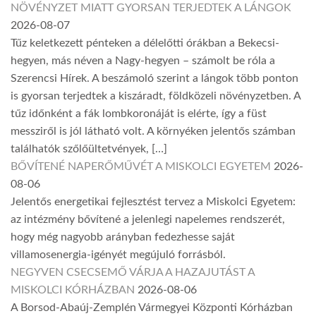
NÖVÉNYZET MIATT GYORSAN TERJEDTEK A LÁNGOK
2026-08-07
Tűz keletkezett pénteken a délelőtti órákban a Bekecsi-
hegyen, más néven a Nagy-hegyen – számolt be róla a
Szerencsi Hírek. A beszámoló szerint a lángok több ponton
is gyorsan terjedtek a kiszáradt, földközeli növényzetben. A
tűz időnként a fák lombkoronáját is elérte, így a füst
messziről is jól látható volt. A környéken jelentős számban
találhatók szőlőültetvények, […]
BŐVÍTENÉ NAPERŐMŰVÉT A MISKOLCI EGYETEM
2026-
08-06
Jelentős energetikai fejlesztést tervez a Miskolci Egyetem:
az intézmény bővítené a jelenlegi napelemes rendszerét,
hogy még nagyobb arányban fedezhesse saját
villamosenergia-igényét megújuló forrásból.
NEGYVEN CSECSEMŐ VÁRJA A HAZAJUTÁST A
MISKOLCI KÓRHÁZBAN
2026-08-06
A Borsod-Abaúj-Zemplén Vármegyei Központi Kórházban