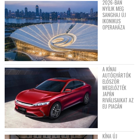
2026-BAN
NYÍLIK MEG
SANGHAJ ÚJ
IKONIKUS
OPERAHÁZA
A KÍNAI
AUTÓGYÁRTÓK
ELŐSZÖR
MEGELŐZTÉK
JAPÁN
RIVÁLISAIKAT AZ
EU PIACÁN
KÍNA ÚJ