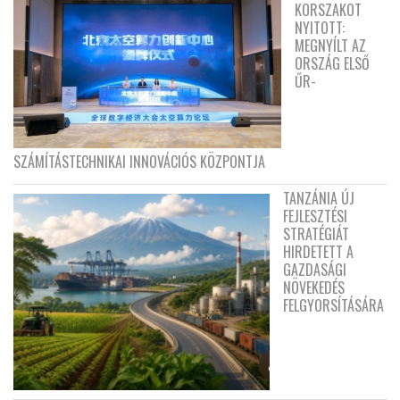
KORSZAKOT
NYITOTT:
MEGNYÍLT AZ
ORSZÁG ELSŐ
ŰR-
SZÁMÍTÁSTECHNIKAI INNOVÁCIÓS KÖZPONTJA
TANZÁNIA ÚJ
FEJLESZTÉSI
STRATÉGIÁT
HIRDETETT A
GAZDASÁGI
NÖVEKEDÉS
FELGYORSÍTÁSÁRA