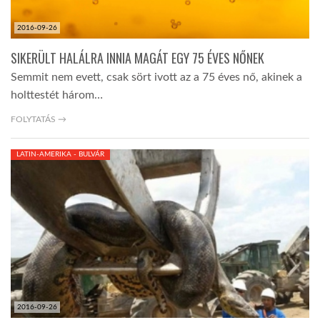
2016-09-26
SIKERÜLT HALÁLRA INNIA MAGÁT EGY 75 ÉVES NŐNEK
Semmit nem evett, csak sört ivott az a 75 éves nő, akinek a
holttestét három…
FOLYTATÁS →
LATIN-AMERIKA - BULVÁR
2016-09-26