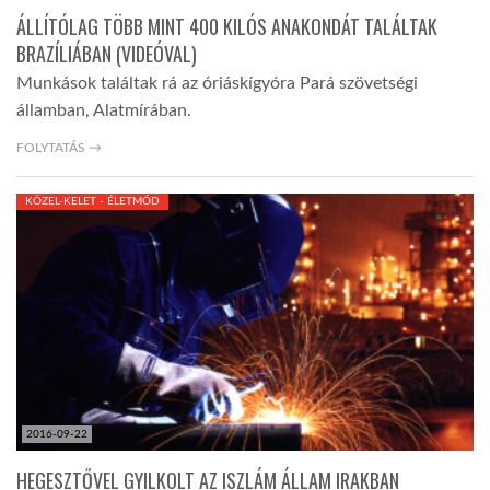
ÁLLÍTÓLAG TÖBB MINT 400 KILÓS ANAKONDÁT TALÁLTAK
BRAZÍLIÁBAN (VIDEÓVAL)
Munkások találtak rá az óriáskígyóra Pará szövetségi
államban, Alatmírában.
FOLYTATÁS →
KÖZEL-KELET - ÉLETMÓD
2016-09-22
HEGESZTŐVEL GYILKOLT AZ ISZLÁM ÁLLAM IRAKBAN