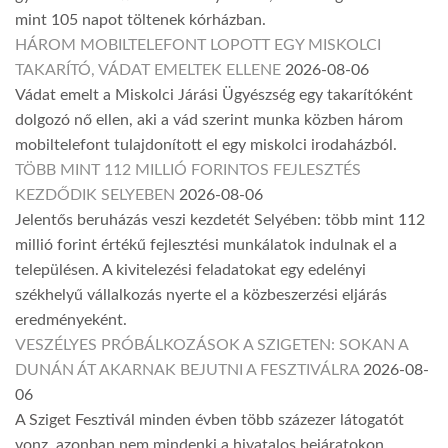
mint 105 napot töltenek kórházban.
HÁROM MOBILTELEFONT LOPOTT EGY MISKOLCI
TAKARÍTÓ, VÁDAT EMELTEK ELLENE
2026-08-06
Vádat emelt a Miskolci Járási Ügyészség egy takarítóként
dolgozó nő ellen, aki a vád szerint munka közben három
mobiltelefont tulajdonított el egy miskolci irodaházból.
TÖBB MINT 112 MILLIÓ FORINTOS FEJLESZTÉS
KEZDŐDIK SELYEBEN
2026-08-06
Jelentős beruházás veszi kezdetét Selyében: több mint 112
millió forint értékű fejlesztési munkálatok indulnak el a
településen. A kivitelezési feladatokat egy edelényi
székhelyű vállalkozás nyerte el a közbeszerzési eljárás
eredményeként.
VESZÉLYES PRÓBÁLKOZÁSOK A SZIGETEN: SOKAN A
DUNÁN ÁT AKARNAK BEJUTNI A FESZTIVÁLRA
2026-08-
06
A Sziget Fesztivál minden évben több százezer látogatót
vonz, azonban nem mindenki a hivatalos bejáratokon