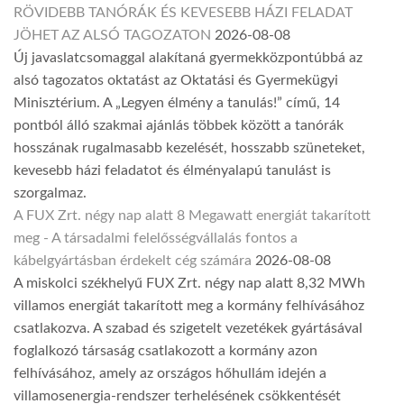
RÖVIDEBB TANÓRÁK ÉS KEVESEBB HÁZI FELADAT
JÖHET AZ ALSÓ TAGOZATON
2026-08-08
Új javaslatcsomaggal alakítaná gyermekközpontúbbá az
alsó tagozatos oktatást az Oktatási és Gyermekügyi
Minisztérium. A „Legyen élmény a tanulás!” című, 14
pontból álló szakmai ajánlás többek között a tanórák
hosszának rugalmasabb kezelését, hosszabb szüneteket,
kevesebb házi feladatot és élményalapú tanulást is
szorgalmaz.
A FUX Zrt. négy nap alatt 8 Megawatt energiát takarított
meg - A társadalmi felelősségvállalás fontos a
kábelgyártásban érdekelt cég számára
2026-08-08
A miskolci székhelyű FUX Zrt. négy nap alatt 8,32 MWh
villamos energiát takarított meg a kormány felhívásához
csatlakozva. A szabad és szigetelt vezetékek gyártásával
foglalkozó társaság csatlakozott a kormány azon
felhívásához, amely az országos hőhullám idején a
villamosenergia-rendszer terhelésének csökkentését