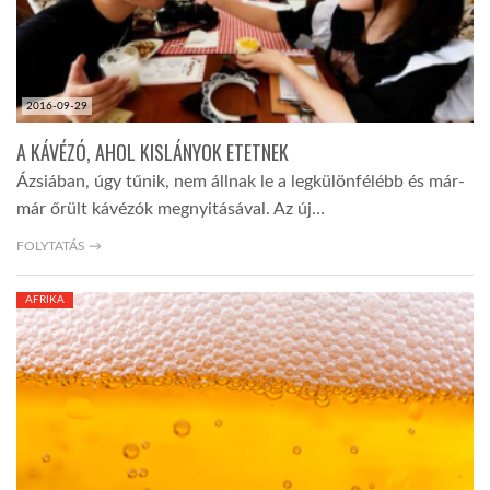
2016-09-29
A KÁVÉZÓ, AHOL KISLÁNYOK ETETNEK
Ázsiában, úgy tűnik, nem állnak le a legkülönfélébb és már-
már őrült kávézók megnyitásával. Az új…
FOLYTATÁS →
AFRIKA