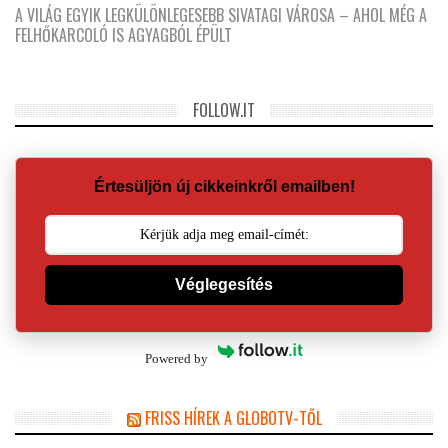
A VILÁG EGYIK LEGKÜLÖNLEGESEBB SIVATAGI VÁROSA – AHOL MÉG A
FELHŐKARCOLÓ IS AGYAGBÓL ÉPÜLT
FOLLOW.IT
Értesüljön új cikkeinkről emailben!
Véglegesítés
Powered by
FRISS HÍREK A GLOBOTV-TŐL