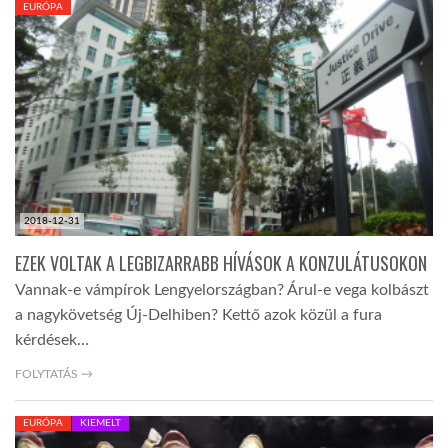
EURÓPA
TROPICALMAGAZIN
GLOBOTV
AFRIKA TUDÁSTÁR
2018-12-31
A NAP SZÉPE
EZEK VOLTAK A LEGBIZARRABB HÍVÁSOK A KONZULÁTUSOKON
Vannak-e vámpírok Lengyelországban? Árul-e vega kolbászt
LINKTR.EE
a nagykövetség Új-Delhiben? Kettő azok közül a fura
kérdések…
GLOBOZSARU
FOLYTATÁS →
EURÓPA
KIEMELT
DOBRAVERO.HU