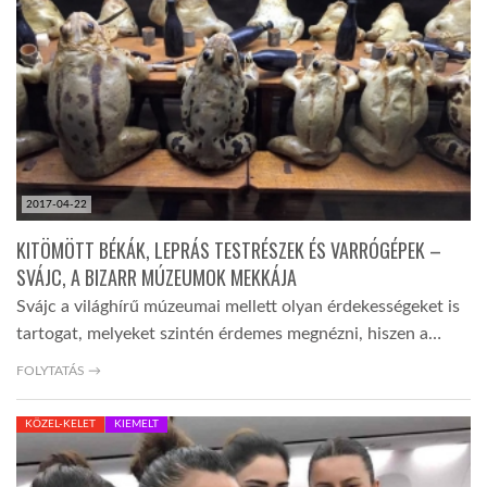
LATIMO.HU
GLOBOBOOK
2017-04-22
KITÖMÖTT BÉKÁK, LEPRÁS TESTRÉSZEK ÉS VARRÓGÉPEK –
SVÁJC, A BIZARR MÚZEUMOK MEKKÁJA
Svájc a világhírű múzeumai mellett olyan érdekességeket is
tartogat, melyeket szintén érdemes megnézni, hiszen a…
FOLYTATÁS →
KÖZEL-KELET
KIEMELT