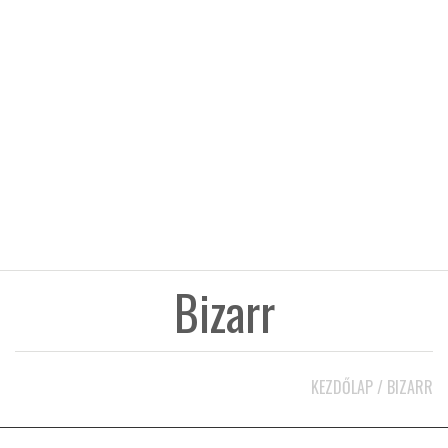
KÖZEL-KELET
AUSZTRÁLIA
A VILÁG ITTHON
MÉDIA
Bizarr
GLOBOTV BP
KEZDŐLAP
/
BIZARR
HÍR3D