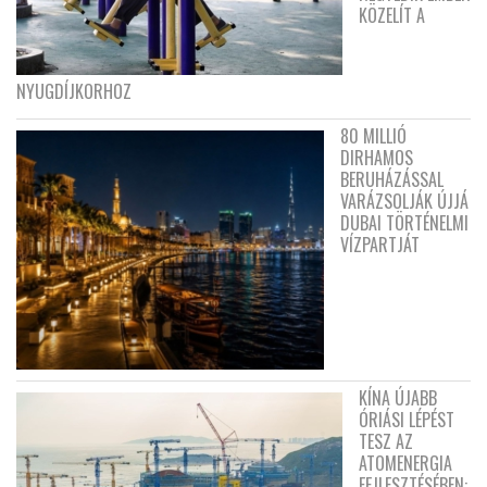
KÖZELÍT A
NYUGDÍJKORHOZ
80 MILLIÓ
DIRHAMOS
BERUHÁZÁSSAL
VARÁZSOLJÁK ÚJJÁ
DUBAI TÖRTÉNELMI
VÍZPARTJÁT
KÍNA ÚJABB
ÓRIÁSI LÉPÉST
TESZ AZ
ATOMENERGIA
FEJLESZTÉSÉBEN: