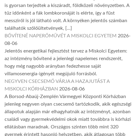
is gyorsan terjedtek a kiszáradt, földközeli növényzetben. A
tűz időnként a fák lombkoronáját is elérte, így a füst
messziről is jól látható volt. A környéken jelentős számban
találhatók szőlőültetvények, […]
BŐVÍTENÉ NAPERŐMŰVÉT A MISKOLCI EGYETEM
2026-
08-06
Jelentős energetikai fejlesztést tervez a Miskolci Egyetem:
az intézmény bővítené a jelenlegi napelemes rendszerét,
hogy még nagyobb arányban fedezhesse saját
villamosenergia-igényét megújuló forrásból.
NEGYVEN CSECSEMŐ VÁRJA A HAZAJUTÁST A
MISKOLCI KÓRHÁZBAN
2026-08-06
A Borsod-Abaúj-Zemplén Vármegyei Központi Kórházban
jelenleg negyven olyan csecsemő tartózkodik, akik egészségi
állapotuk alapján már elhagyhatnák az intézményt, azonban
családi vagy gyermekvédelmi okok miatt továbbra is kórházi
ellátásban maradnak. Országos szinten több mint 320
gyermek érintett hasonló helyzetben, akik átlagosan több