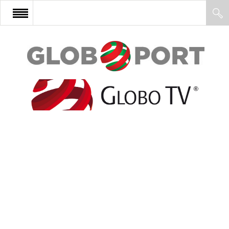
FŐOLDAL
AFRIKA
EURÓPA
ÁZSIA
ÉSZAK-AMERIKA
LATIN-AMERIKA