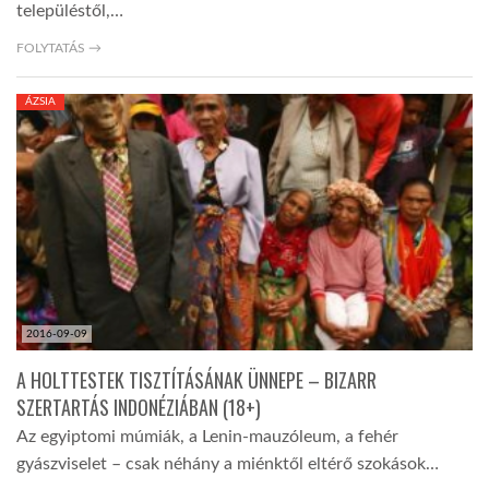
településtől,…
FOLYTATÁS →
ÁZSIA
2016-09-09
A HOLTTESTEK TISZTÍTÁSÁNAK ÜNNEPE – BIZARR
SZERTARTÁS INDONÉZIÁBAN (18+)
Az egyiptomi múmiák, a Lenin-mauzóleum, a fehér
gyászviselet – csak néhány a miénktől eltérő szokások…