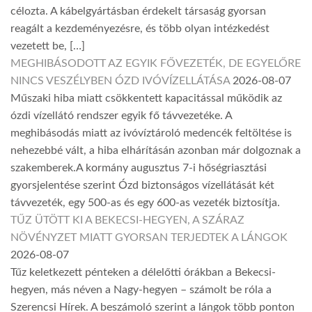
célozta. A kábelgyártásban érdekelt társaság gyorsan
reagált a kezdeményezésre, és több olyan intézkedést
vezetett be, […]
MEGHIBÁSODOTT AZ EGYIK FŐVEZETÉK, DE EGYELŐRE
NINCS VESZÉLYBEN ÓZD IVÓVÍZELLÁTÁSA
2026-08-07
Műszaki hiba miatt csökkentett kapacitással működik az
ózdi vízellátó rendszer egyik fő távvezetéke. A
meghibásodás miatt az ivóvíztároló medencék feltöltése is
nehezebbé vált, a hiba elhárításán azonban már dolgoznak a
szakemberek.A kormány augusztus 7-i hőségriasztási
gyorsjelentése szerint Ózd biztonságos vízellátását két
távvezeték, egy 500-as és egy 600-as vezeték biztosítja.
TŰZ ÜTÖTT KI A BEKECSI-HEGYEN, A SZÁRAZ
NÖVÉNYZET MIATT GYORSAN TERJEDTEK A LÁNGOK
2026-08-07
Tűz keletkezett pénteken a délelőtti órákban a Bekecsi-
hegyen, más néven a Nagy-hegyen – számolt be róla a
Szerencsi Hírek. A beszámoló szerint a lángok több ponton