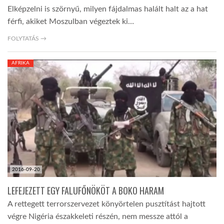
Elképzelni is szörnyű, milyen fájdalmas halált halt az a hat
férfi, akiket Moszulban végeztek ki…
FOLYTATÁS →
AFRIKA
2016-09-20
LEFEJEZETT EGY FALUFŐNÖKÖT A BOKO HARAM
A rettegett terrorszervezet könyörtelen pusztítást hajtott
végre Nigéria északkeleti részén, nem messze attól a