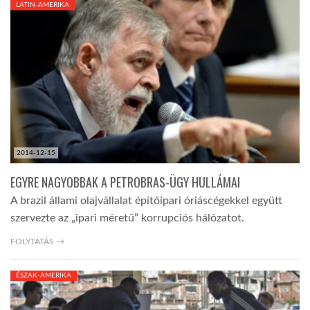
LATIN-AMERIKA
TROPICALMAGAZIN
GLOBOTV
AFRIKA TUDÁSTÁR
2014-12-15
A NAP SZÉPE
EGYRE NAGYOBBAK A PETROBRAS-ÜGY HULLÁMAI
A brazil állami olajvállalat építőipari óriáscégekkel együtt
LINKTR.EE
szervezte az „ipari méretű” korrupciós hálózatot.
FOLYTATÁS →
GLOBOZSARU
ÉSZAK-AMERIKA
DOBRAVERO.HU