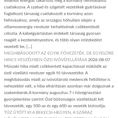
villamos energiát takarított meg a kormány felhívásához
csatlakozva. A szabad és szigetelt vezetékek gyártásával
foglalkozó társaság csatlakozott a kormány azon
felhívásához, amely az országos hőhullám idején a
villamosenergia-rendszer terhelésének csökkentését
célozta. A kábelgyártásban érdekelt társaság gyorsan
reagált a kezdeményezésre, és több olyan intézkedést
vezetett be, […]
MEGHIBÁSODOTT AZ EGYIK FŐVEZETÉK, DE EGYELŐRE
NINCS VESZÉLYBEN ÓZD IVÓVÍZELLÁTÁSA
2026-08-07
Műszaki hiba miatt csökkentett kapacitással működik az
ózdi vízellátó rendszer egyik fő távvezetéke. A
meghibásodás miatt az ivóvíztároló medencék feltöltése is
nehezebbé vált, a hiba elhárításán azonban már dolgoznak a
szakemberek.A kormány augusztus 7-i hőségriasztási
gyorsjelentése szerint Ózd biztonságos vízellátását két
távvezeték, egy 500-as és egy 600-as vezeték biztosítja.
TŰZ ÜTÖTT KI A BEKECSI-HEGYEN, A SZÁRAZ