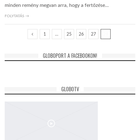
minden remény megvan arra, hogy a fertőzése…
FOLYTATÁS →
1
…
25
26
27
28
GLOBOPORT A FACEBOOKON!
GLOBOTV