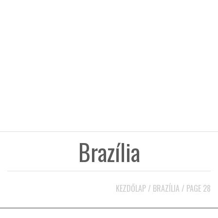
KÖZEL-KELET
AUSZTRÁLIA
A VILÁG ITTHON
MÉDIA
Brazília
GLOBOTV BP
KEZDŐLAP
/
BRAZÍLIA
/
PAGE 28
HÍR3D