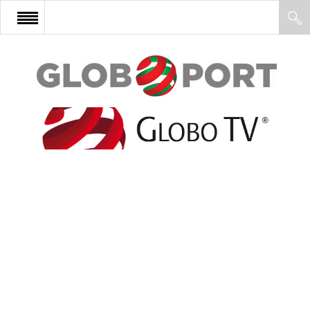
FŐOLDAL
AFRIKA
EURÓPA
ÁZSIA
ÉSZAK-AMERIKA
LATIN-AMERIKA