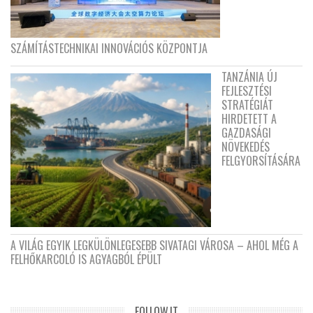
SZÁMÍTÁSTECHNIKAI INNOVÁCIÓS KÖZPONTJA
TANZÁNIA ÚJ
FEJLESZTÉSI
STRATÉGIÁT
HIRDETETT A
GAZDASÁGI
NÖVEKEDÉS
FELGYORSÍTÁSÁRA
A VILÁG EGYIK LEGKÜLÖNLEGESEBB SIVATAGI VÁROSA – AHOL MÉG A
FELHŐKARCOLÓ IS AGYAGBÓL ÉPÜLT
FOLLOW.IT