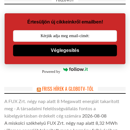
Értesüljön új cikkeinkről emailben!
Véglegesítés
Powered by
FRISS HÍREK A GLOBOTV-TŐL
A FUX Zrt. négy nap alatt 8 Megawatt energiát takarított
meg - A társadalmi felelősségvállalás fontos a
kábelgyártásban érdekelt cég számára
2026-08-08
A miskolci székhelyű FUX Zrt. négy nap alatt 8,32 MWh