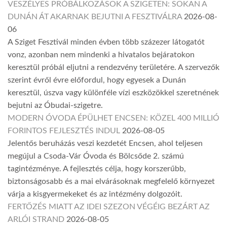
VESZÉLYES PRÓBÁLKOZÁSOK A SZIGETEN: SOKAN A
DUNÁN ÁT AKARNAK BEJUTNI A FESZTIVÁLRA
2026-08-
06
A Sziget Fesztivál minden évben több százezer látogatót
vonz, azonban nem mindenki a hivatalos bejáratokon
keresztül próbál eljutni a rendezvény területére. A szervezők
szerint évről évre előfordul, hogy egyesek a Dunán
keresztül, úszva vagy különféle vízi eszközökkel szeretnének
bejutni az Óbudai-szigetre.
MODERN ÓVODA ÉPÜLHET ENCSEN: KÖZEL 400 MILLIÓ
FORINTOS FEJLESZTÉS INDUL
2026-08-05
Jelentős beruházás veszi kezdetét Encsen, ahol teljesen
megújul a Csoda-Vár Óvoda és Bölcsőde 2. számú
tagintézménye. A fejlesztés célja, hogy korszerűbb,
biztonságosabb és a mai elvárásoknak megfelelő környezet
várja a kisgyermekeket és az intézmény dolgozóit.
FERTŐZÉS MIATT AZ IDEI SZEZON VÉGÉIG BEZÁRT AZ
ARLÓI STRAND
2026-08-05