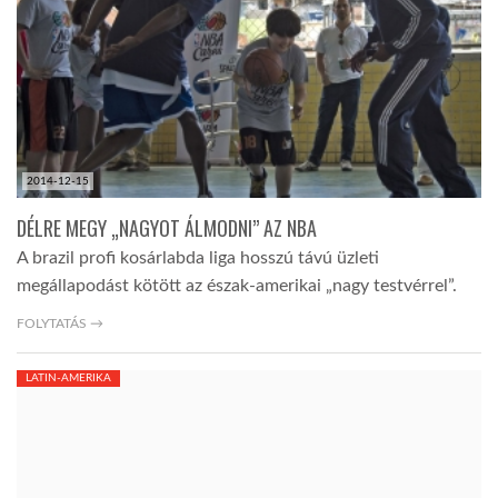
LATIMO.HU
GLOBOBOOK
2014-12-15
DÉLRE MEGY „NAGYOT ÁLMODNI” AZ NBA
A brazil profi kosárlabda liga hosszú távú üzleti
megállapodást kötött az észak-amerikai „nagy testvérrel”.
FOLYTATÁS →
LATIN-AMERIKA