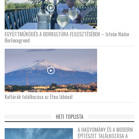
EGYÜTTMŰKÖDÉS A BORKULTÚRA FEJLESZTÉSÉBEN – István Nádor
Borlovagrend
Kultúrák találkozása az Etna lábánál
HETI TOPLISTA
A HAGYOMÁNY ÉS A MODERN
ÉPÍTÉSZET TALÁLKOZÁSA A