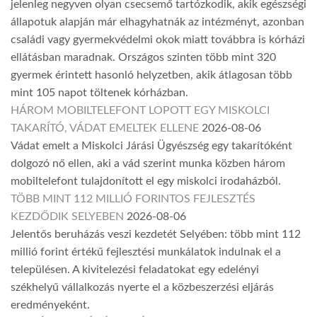
jelenleg negyven olyan csecsemő tartózkodik, akik egészségi
állapotuk alapján már elhagyhatnák az intézményt, azonban
családi vagy gyermekvédelmi okok miatt továbbra is kórházi
ellátásban maradnak. Országos szinten több mint 320
gyermek érintett hasonló helyzetben, akik átlagosan több
mint 105 napot töltenek kórházban.
HÁROM MOBILTELEFONT LOPOTT EGY MISKOLCI
TAKARÍTÓ, VÁDAT EMELTEK ELLENE
2026-08-06
Vádat emelt a Miskolci Járási Ügyészség egy takarítóként
dolgozó nő ellen, aki a vád szerint munka közben három
mobiltelefont tulajdonított el egy miskolci irodaházból.
TÖBB MINT 112 MILLIÓ FORINTOS FEJLESZTÉS
KEZDŐDIK SELYEBEN
2026-08-06
Jelentős beruházás veszi kezdetét Selyében: több mint 112
millió forint értékű fejlesztési munkálatok indulnak el a
településen. A kivitelezési feladatokat egy edelényi
székhelyű vállalkozás nyerte el a közbeszerzési eljárás
eredményeként.