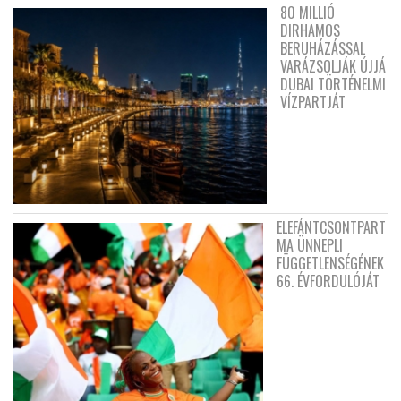
80 MILLIÓ
DIRHAMOS
BERUHÁZÁSSAL
VARÁZSOLJÁK ÚJJÁ
DUBAI TÖRTÉNELMI
VÍZPARTJÁT
ELEFÁNTCSONTPART
MA ÜNNEPLI
FÜGGETLENSÉGÉNEK
66. ÉVFORDULÓJÁT