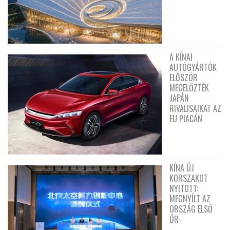
A KÍNAI
AUTÓGYÁRTÓK
ELŐSZÖR
MEGELŐZTÉK
JAPÁN
RIVÁLISAIKAT AZ
EU PIACÁN
KÍNA ÚJ
KORSZAKOT
NYITOTT:
MEGNYÍLT AZ
ORSZÁG ELSŐ
ŰR-