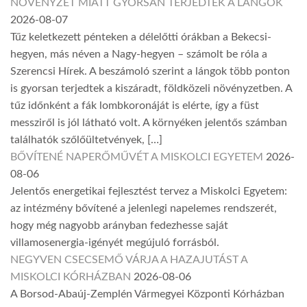
NÖVÉNYZET MIATT GYORSAN TERJEDTEK A LÁNGOK
2026-08-07
Tűz keletkezett pénteken a délelőtti órákban a Bekecsi-
hegyen, más néven a Nagy-hegyen – számolt be róla a
Szerencsi Hírek. A beszámoló szerint a lángok több ponton
is gyorsan terjedtek a kiszáradt, földközeli növényzetben. A
tűz időnként a fák lombkoronáját is elérte, így a füst
messziről is jól látható volt. A környéken jelentős számban
találhatók szőlőültetvények, […]
BŐVÍTENÉ NAPERŐMŰVÉT A MISKOLCI EGYETEM
2026-
08-06
Jelentős energetikai fejlesztést tervez a Miskolci Egyetem:
az intézmény bővítené a jelenlegi napelemes rendszerét,
hogy még nagyobb arányban fedezhesse saját
villamosenergia-igényét megújuló forrásból.
NEGYVEN CSECSEMŐ VÁRJA A HAZAJUTÁST A
MISKOLCI KÓRHÁZBAN
2026-08-06
A Borsod-Abaúj-Zemplén Vármegyei Központi Kórházban