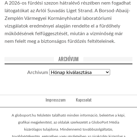
A 2026-os fürdési szezon hátralévő részében nem fogadhat
látogatókat az Arlói Suvadás Liget Strand. A Borsod-Abaúj-
Zemplén Vármegyei Kormányhivatal laboratóriumi
vizsgálatok eredményei alapján rendelte el a fürdőhely
működésének felfüggesztését, miután a vízminőség már
nem felelt meg a biztonságos fürdőzés feltételeinek.
ARCHÍVUM
Archívum
Impresszum
Kapcsolat
A globoport.hu felületén található minden információ, beleértve a képi,
grafikai megjelenítést, az oldalak szerkezetét a GloboPort Média
kizárólagos tulajdona. Mindennemű továbbszolgáltatás,
továbbértékesítés, egészében vagy részleteiben az újraközlés kizárólag a