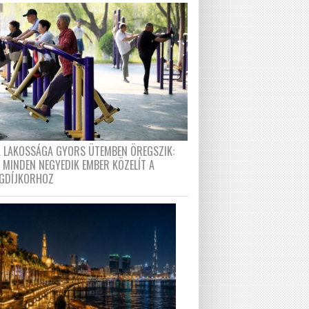
A LAKOSSÁGA GYORS ÜTEMBEN ÖREGSZIK:
 MINDEN NEGYEDIK EMBER KÖZELÍT A
GDÍJKORHOZ