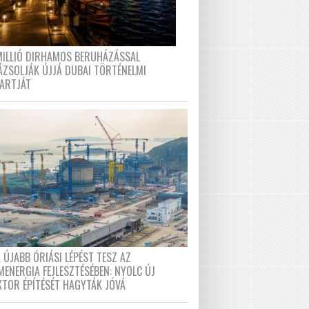
MILLIÓ DIRHAMOS BERUHÁZÁSSAL
ÁZSOLJÁK ÚJJÁ DUBAI TÖRTÉNELMI
PARTJÁT
 ÚJABB ÓRIÁSI LÉPÉST TESZ AZ
MENERGIA FEJLESZTÉSÉBEN: NYOLC ÚJ
KTOR ÉPÍTÉSÉT HAGYTÁK JÓVÁ