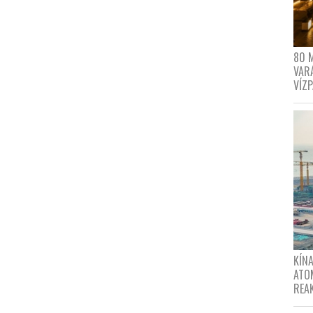
80 
VAR
VÍZ
KÍNA
ATO
REA