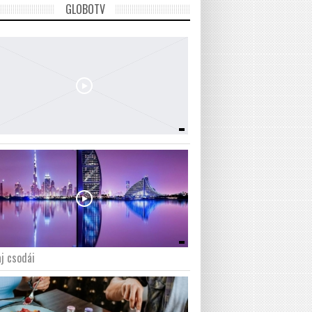
GLOBOTV
j csodái