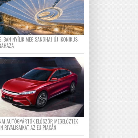
6-BAN NYÍLIK MEG SANGHAJ ÚJ IKONIKUS
RAHÁZA
ÍNAI AUTÓGYÁRTÓK ELŐSZÖR MEGELŐZTÉK
N RIVÁLISAIKAT AZ EU PIACÁN