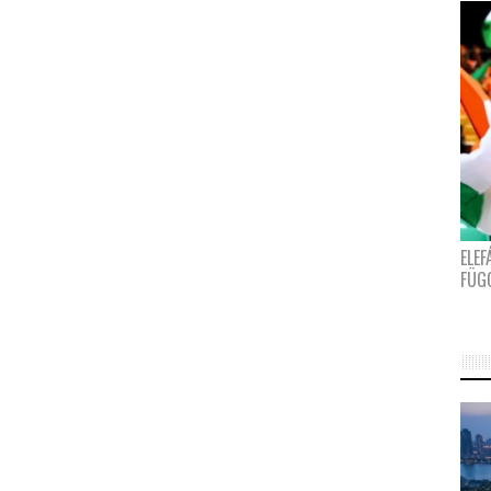
ELE
FÜG