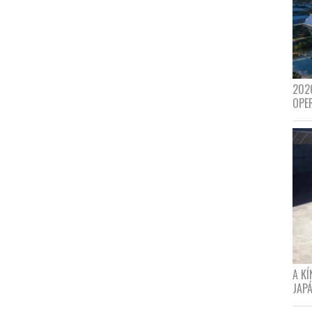
202
OPE
A K
JAPÁ