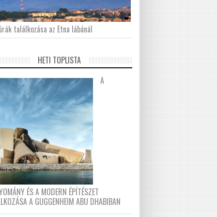
́rák találkozása az Etna lábánál
HETI TOPLISTA
A
YOMÁNY ÉS A MODERN ÉPÍTÉSZET
ÁLKOZÁSA A GUGGENHEIM ABU DHABIBAN