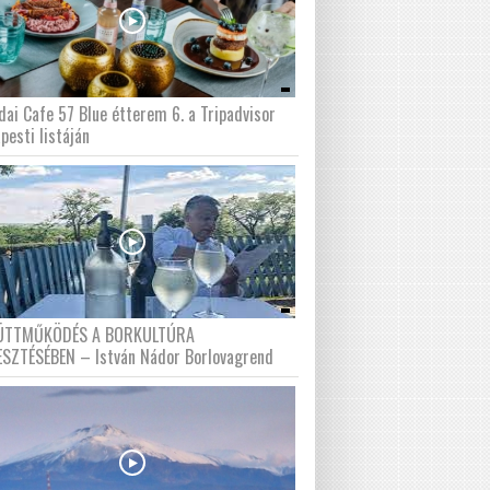
dai Cafe 57 Blue étterem 6. a Tripadvisor
pesti listáján
ÜTTMŰKÖDÉS A BORKULTÚRA
ESZTÉSÉBEN – István Nádor Borlovagrend