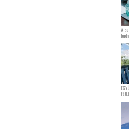
A bu
buda
EGY
FEJL