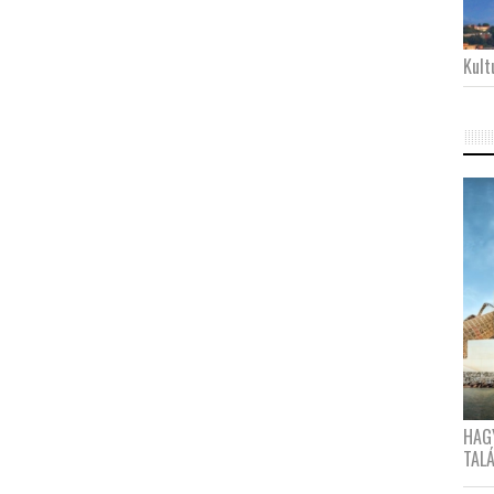
Kultu
HAG
TAL