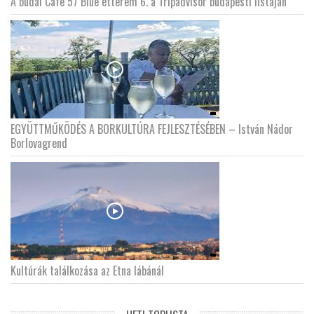
A budai Cafe 57 Blue étterem 6. a Tripadvisor budapesti listáján
EGYÜTTMŰKÖDÉS A BORKULTÚRA FEJLESZTÉSÉBEN – István Nádor
Borlovagrend
Kultúrák találkozása az Etna lábánál