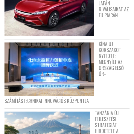
JAPÁN
RIVÁLISAIKAT AZ
EU PIACÁN
KÍNA ÚJ
KORSZAKOT
NYITOTT:
MEGNYÍLT AZ
ORSZÁG ELSŐ
ŰR-
SZÁMÍTÁSTECHNIKAI INNOVÁCIÓS KÖZPONTJA
TANZÁNIA ÚJ
FEJLESZTÉSI
STRATÉGIÁT
HIRDETETT A