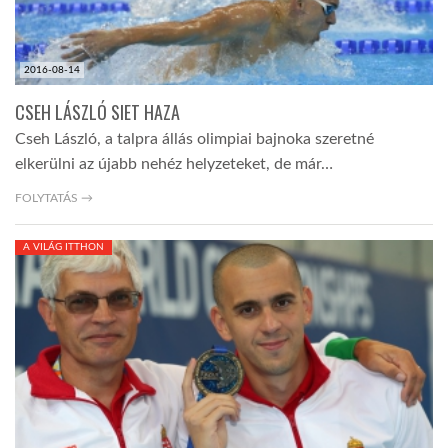
LATIMO.HU
2016-08-14
GLOBOBOOK
CSEH LÁSZLÓ SIET HAZA
Cseh László, a talpra állás olimpiai bajnoka szeretné
elkerülni az újabb nehéz helyzeteket, de már…
FOLYTATÁS →
A VILÁG ITTHON