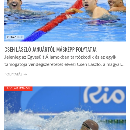
TROPICALMAGAZIN
GLOBOTV
2016-10-03
CSEH LÁSZLÓ JANUÁRTÓL MÁSKÉPP FOLYTATJA
AFRIKA TUDÁSTÁR
Jelenleg az Egyesült Államokban tartózkodik és az egyik
támogatója vendégszeretetét élvezi Cseh László, a magyar…
A NAP SZÉPE
FOLYTATÁS →
LINKTR.EE
A VILÁG ITTHON
GLOBOZSARU
DOBRAVERO.HU