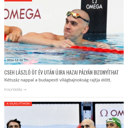
KÖZEL-KELET
AUSZTRÁLIA
A VILÁG ITTHON
2016-12-26
MÉDIA
CSEH LÁSZLÓ ÖT ÉV UTÁN ÚJRA HAZAI PÁLYÁN BIZONYÍTHAT
Kétszáz nappal a budapesti világbajnokság rajtja előtt.
FOLYTATÁS →
GLOBOTV BP
A VILÁG ITTHON
HÍR3D