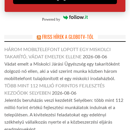
Powered by
FRISS HÍREK A GLOBOTV-TŐL
HÁROM MOBILTELEFONT LOPOTT EGY MISKOLCI
TAKARÍTÓ, VÁDAT EMELTEK ELLENE
2026-08-06
Vádat emelt a Miskolci Járási Ügyészség egy takarítóként
dolgozó nő ellen, aki a vád szerint munka közben három
mobiltelefont tulajdonított el egy miskolci irodaházból.
TÖBB MINT 112 MILLIÓ FORINTOS FEJLESZTÉS
KEZDŐDIK SELYEBEN
2026-08-06
Jelentős beruházás veszi kezdetét Selyében: több mint 112
millió forint értékű fejlesztési munkálatok indulnak el a
településen. A kivitelezési feladatokat egy edelényi
székhelyű vállalkozás nyerte el a közbeszerzési eljárás
eredményeként.