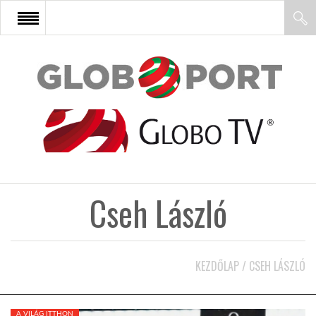
FŐOLDAL
AFRIKA
EURÓPA
Cseh László
ÁZSIA
ÉSZAK-AMERIKA
KEZDŐLAP
/
CSEH LÁSZLÓ
LATIN-AMERIKA
A VILÁG ITTHON