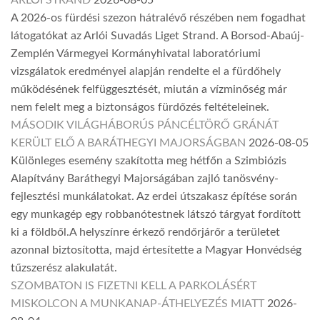
A 2026-os fürdési szezon hátralévő részében nem fogadhat
látogatókat az Arlói Suvadás Liget Strand. A Borsod-Abaúj-
Zemplén Vármegyei Kormányhivatal laboratóriumi
vizsgálatok eredményei alapján rendelte el a fürdőhely
működésének felfüggesztését, miután a vízminőség már
nem felelt meg a biztonságos fürdőzés feltételeinek.
MÁSODIK VILÁGHÁBORÚS PÁNCÉLTÖRŐ GRÁNÁT
KERÜLT ELŐ A BARÁTHEGYI MAJORSÁGBAN
2026-08-05
Különleges esemény szakította meg hétfőn a Szimbiózis
Alapítvány Baráthegyi Majorságában zajló tanösvény-
fejlesztési munkálatokat. Az erdei útszakasz építése során
egy munkagép egy robbanótestnek látszó tárgyat fordított
ki a földből.A helyszínre érkező rendőrjárőr a területet
azonnal biztosította, majd értesítette a Magyar Honvédség
tűzszerész alakulatát.
SZOMBATON IS FIZETNI KELL A PARKOLÁSÉRT
MISKOLCON A MUNKANAP-ÁTHELYEZÉS MIATT
2026-