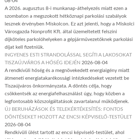
08-04
A 2026. augusztus 8-i munkanap-áthelyezés miatt ezen a
szombaton a megszokott hétköznapi parkolási szabályok
lesznek érvényben Miskolcon. Ez azt jelenti, hogy a Miskolci
Városgazda Nonprofit Kft. által üzemeltetett felszíni
díjköteles parkolóhelyeken a gépjárművezetőknek parkolási
díjat kell fizetniük.
INGYENES ESTI STRANDOLÁSSAL SEGÍTI A LAKOSOKAT
TISZAÚJVÁROS A HŐSÉG IDEJÉN
2026-08-04
A rendkívüli hőség és a megnövekedett energiaigény miatt
átmeneti energiatakarékossági intézkedéseket vezetett be
Tiszaújváros önkormányzata. A döntés célja, hogy
csökkentsék az energiafelhasználást úgy, hogy közben a
legfontosabb közszolgáltatások zavartalanul működjenek.
ÚJ BERUHÁZÁSOK ÉS TELEKÉRTÉKESÍTÉS: FONTOS
DÖNTÉSEKET HOZOTT AZ ENCSI KÉPVISELŐ-TESTÜLET
2026-08-04
Rendkívüli ülést tartott az encsi képviselő-testület, ahol