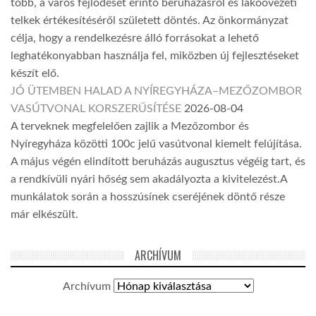
több, a város fejlődését érintő beruházásról és lakóövezeti
telkek értékesítéséről született döntés. Az önkormányzat
célja, hogy a rendelkezésre álló forrásokat a lehető
leghatékonyabban használja fel, miközben új fejlesztéseket
készít elő.
JÓ ÜTEMBEN HALAD A NYÍREGYHÁZA–MEZŐZOMBOR
VASÚTVONAL KORSZERŰSÍTÉSE
2026-08-04
A terveknek megfelelően zajlik a Mezőzombor és
Nyíregyháza közötti 100c jelű vasútvonal kiemelt felújítása.
A május végén elindított beruházás augusztus végéig tart, és
a rendkívüli nyári hőség sem akadályozta a kivitelezést.A
munkálatok során a hosszúsínek cseréjének döntő része
már elkészült.
ARCHÍVUM
Archívum