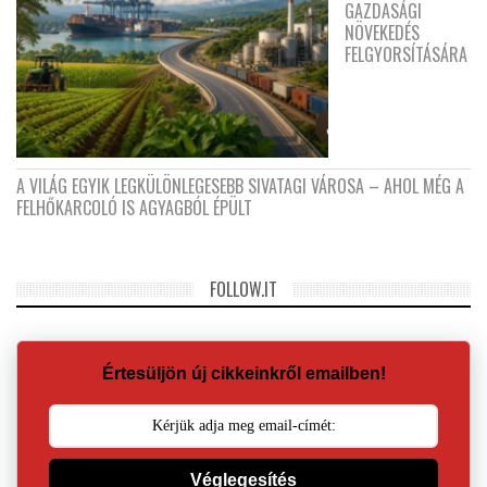
GAZDASÁGI
NÖVEKEDÉS
FELGYORSÍTÁSÁRA
A VILÁG EGYIK LEGKÜLÖNLEGESEBB SIVATAGI VÁROSA – AHOL MÉG A
FELHŐKARCOLÓ IS AGYAGBÓL ÉPÜLT
FOLLOW.IT
Értesüljön új cikkeinkről emailben!
Véglegesítés