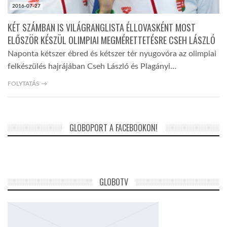
2016-07-27
KÉT SZÁMBAN IS VILÁGRANGLISTA ÉLLOVASKÉNT MOST
ELŐSZÖR KÉSZÜL OLIMPIAI MEGMÉRETTETÉSRE CSEH LÁSZLÓ
Naponta kétszer ébred és kétszer tér nyugovóra az olimpiai
felkészülés hajrájában Cseh László és Plagányi…
FOLYTATÁS →
GLOBOPORT A FACEBOOKON!
GLOBOTV