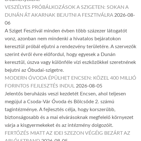
VESZÉLYES PRÓBÁLKOZÁSOK A SZIGETEN: SOKAN A
DUNÁN ÁT AKARNAK BEJUTNI A FESZTIVÁLRA
2026-08-
06
A Sziget Fesztivál minden évben több százezer látogatót
vonz, azonban nem mindenki a hivatalos bejáratokon
keresztül próbál eljutni a rendezvény területére. A szervezők
szerint évről évre előfordul, hogy egyesek a Dunán
keresztül, úszva vagy különféle vízi eszközökkel szeretnének
bejutni az Óbudai-szigetre.
MODERN ÓVODA ÉPÜLHET ENCSEN: KÖZEL 400 MILLIÓ
FORINTOS FEJLESZTÉS INDUL
2026-08-05
Jelentős beruházás veszi kezdetét Encsen, ahol teljesen
megújul a Csoda-Vár Óvoda és Bölcsőde 2. számú
tagintézménye. A fejlesztés célja, hogy korszerűbb,
biztonságosabb és a mai elvárásoknak megfelelő környezet
várja a kisgyermekeket és az intézmény dolgozóit.
FERTŐZÉS MIATT AZ IDEI SZEZON VÉGÉIG BEZÁRT AZ
ARLÓI STRAND
2026-08-05