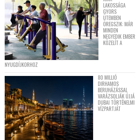
LAKOSSÁGA
GYORS
ÜTEMBEN
ÖREGSZIK: MÁR
MINDEN
NEGYEDIK EMBER
KÖZELÍT A
NYUGDÍJKORHOZ
80 MILLIÓ
DIRHAMOS
BERUHÁZÁSSAL
VARÁZSOLJÁK ÚJJÁ
DUBAI TÖRTÉNELMI
VÍZPARTJÁT