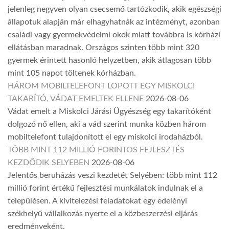
jelenleg negyven olyan csecsemő tartózkodik, akik egészségi
állapotuk alapján már elhagyhatnák az intézményt, azonban
családi vagy gyermekvédelmi okok miatt továbbra is kórházi
ellátásban maradnak. Országos szinten több mint 320
gyermek érintett hasonló helyzetben, akik átlagosan több
mint 105 napot töltenek kórházban.
HÁROM MOBILTELEFONT LOPOTT EGY MISKOLCI
TAKARÍTÓ, VÁDAT EMELTEK ELLENE
2026-08-06
Vádat emelt a Miskolci Járási Ügyészség egy takarítóként
dolgozó nő ellen, aki a vád szerint munka közben három
mobiltelefont tulajdonított el egy miskolci irodaházból.
TÖBB MINT 112 MILLIÓ FORINTOS FEJLESZTÉS
KEZDŐDIK SELYEBEN
2026-08-06
Jelentős beruházás veszi kezdetét Selyében: több mint 112
millió forint értékű fejlesztési munkálatok indulnak el a
településen. A kivitelezési feladatokat egy edelényi
székhelyű vállalkozás nyerte el a közbeszerzési eljárás
eredményeként.