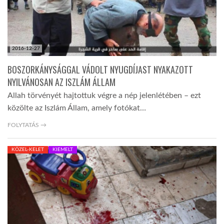
2016-12-27
BOSZORKÁNYSÁGGAL VÁDOLT NYUGDÍJAST NYAKAZOTT
NYILVÁNOSAN AZ ISZLÁM ÁLLAM
Allah törvényét hajtottuk végre a nép jelenlétében – ezt
közölte az Iszlám Állam, amely fotókat…
FOLYTATÁS →
KÖZEL-KELET
KIEMELT