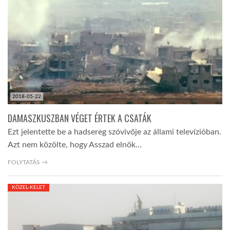
LATIMO.HU
GLOBOBOOK
2018-05-22
DAMASZKUSZBAN VÉGET ÉRTEK A CSATÁK
Ezt jelentette be a hadsereg szóvivője az állami televízióban.
Azt nem közölte, hogy Asszad elnök…
FOLYTATÁS →
KÖZEL-KELET