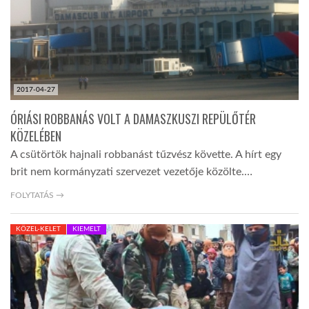
2017-04-27
ÓRIÁSI ROBBANÁS VOLT A DAMASZKUSZI REPÜLŐTÉR
KÖZELÉBEN
A csütörtök hajnali robbanást tűzvész követte. A hírt egy
brit nem kormányzati szervezet vezetője közölte.…
FOLYTATÁS →
KÖZEL-KELET
KIEMELT