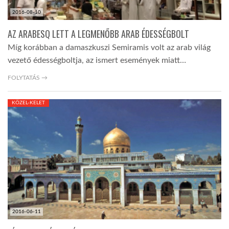
2016-08-10
AZ ARABESQ LETT A LEGMENŐBB ARAB ÉDESSÉGBOLT
Míg korábban a damaszkuszi Semiramis volt az arab világ
vezető édességboltja, az ismert események miatt…
FOLYTATÁS →
KÖZEL-KELET
2016-06-11