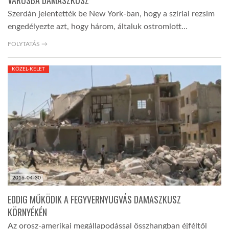
VÁROSBA DAMASZKUSZ
Szerdán jelentették be New York-ban, hogy a szíriai rezsim
engedélyezte azt, hogy három, általuk ostromlott…
FOLYTATÁS →
KÖZEL-KELET
2016-04-30
EDDIG MŰKÖDIK A FEGYVERNYUGVÁS DAMASZKUSZ
KÖRNYÉKÉN
Az orosz-amerikai megállapodással összhangban éjféltől