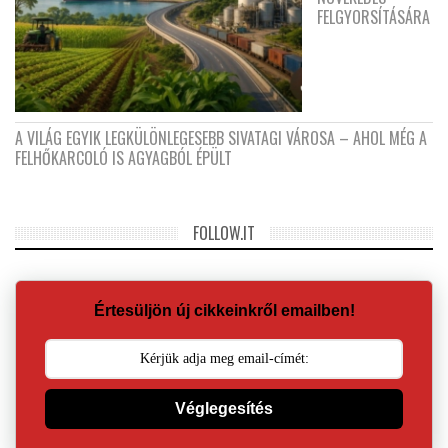
FELGYORSÍTÁSÁRA
A VILÁG EGYIK LEGKÜLÖNLEGESEBB SIVATAGI VÁROSA – AHOL MÉG A
FELHŐKARCOLÓ IS AGYAGBÓL ÉPÜLT
FOLLOW.IT
Értesüljön új cikkeinkről emailben!
Véglegesítés