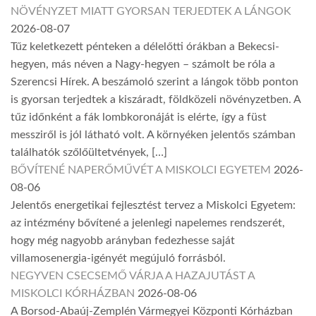
NÖVÉNYZET MIATT GYORSAN TERJEDTEK A LÁNGOK
2026-08-07
Tűz keletkezett pénteken a délelőtti órákban a Bekecsi-
hegyen, más néven a Nagy-hegyen – számolt be róla a
Szerencsi Hírek. A beszámoló szerint a lángok több ponton
is gyorsan terjedtek a kiszáradt, földközeli növényzetben. A
tűz időnként a fák lombkoronáját is elérte, így a füst
messziről is jól látható volt. A környéken jelentős számban
találhatók szőlőültetvények, […]
BŐVÍTENÉ NAPERŐMŰVÉT A MISKOLCI EGYETEM
2026-
08-06
Jelentős energetikai fejlesztést tervez a Miskolci Egyetem:
az intézmény bővítené a jelenlegi napelemes rendszerét,
hogy még nagyobb arányban fedezhesse saját
villamosenergia-igényét megújuló forrásból.
NEGYVEN CSECSEMŐ VÁRJA A HAZAJUTÁST A
MISKOLCI KÓRHÁZBAN
2026-08-06
A Borsod-Abaúj-Zemplén Vármegyei Központi Kórházban