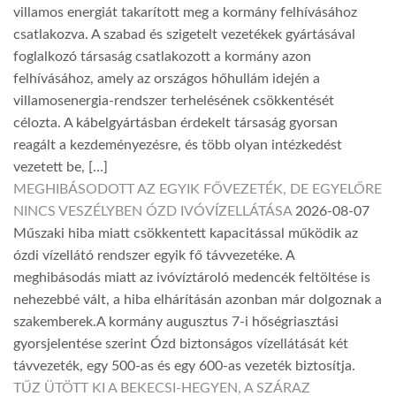
villamos energiát takarított meg a kormány felhívásához
csatlakozva. A szabad és szigetelt vezetékek gyártásával
foglalkozó társaság csatlakozott a kormány azon
felhívásához, amely az országos hőhullám idején a
villamosenergia-rendszer terhelésének csökkentését
célozta. A kábelgyártásban érdekelt társaság gyorsan
reagált a kezdeményezésre, és több olyan intézkedést
vezetett be, […]
MEGHIBÁSODOTT AZ EGYIK FŐVEZETÉK, DE EGYELŐRE
NINCS VESZÉLYBEN ÓZD IVÓVÍZELLÁTÁSA
2026-08-07
Műszaki hiba miatt csökkentett kapacitással működik az
ózdi vízellátó rendszer egyik fő távvezetéke. A
meghibásodás miatt az ivóvíztároló medencék feltöltése is
nehezebbé vált, a hiba elhárításán azonban már dolgoznak a
szakemberek.A kormány augusztus 7-i hőségriasztási
gyorsjelentése szerint Ózd biztonságos vízellátását két
távvezeték, egy 500-as és egy 600-as vezeték biztosítja.
TŰZ ÜTÖTT KI A BEKECSI-HEGYEN, A SZÁRAZ