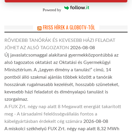
Powered by
FRISS HÍREK A GLOBOTV-TŐL
RÖVIDEBB TANÓRÁK ÉS KEVESEBB HÁZI FELADAT
JÖHET AZ ALSÓ TAGOZATON
2026-08-08
Új javaslatcsomaggal alakítaná gyermekközpontúbbá az
alsó tagozatos oktatást az Oktatási és Gyermekügyi
Minisztérium. A „Legyen élmény a tanulás!” című, 14
pontból álló szakmai ajánlás többek között a tanórák
hosszának rugalmasabb kezelését, hosszabb szüneteket,
kevesebb házi feladatot és élményalapú tanulást is
szorgalmaz.
A FUX Zrt. négy nap alatt 8 Megawatt energiát takarított
meg - A társadalmi felelősségvállalás fontos a
kábelgyártásban érdekelt cég számára
2026-08-08
A miskolci székhelyű FUX Zrt. négy nap alatt 8,32 MWh