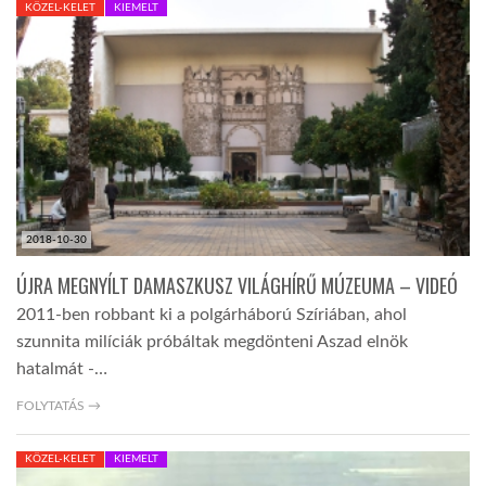
KÖZEL-KELET
KIEMELT
TROPICALMAGAZIN
GLOBOTV
AFRIKA TUDÁSTÁR
2018-10-30
A NAP SZÉPE
ÚJRA MEGNYÍLT DAMASZKUSZ VILÁGHÍRŰ MÚZEUMA – VIDEÓ
2011-ben robbant ki a polgárháború Szíriában, ahol
LINKTR.EE
szunnita milíciák próbáltak megdönteni Aszad elnök
hatalmát -…
GLOBOZSARU
FOLYTATÁS →
KÖZEL-KELET
KIEMELT
DOBRAVERO.HU