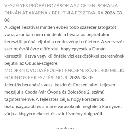
VESZÉLYES PRÓBÁLKOZÁSOK A SZIGETEN: SOKAN A
DUNÁN ÁT AKARNAK BEJUTNI A FESZTIVÁLRA
2026-08-
06
A Sziget Fesztivál minden évben több százezer látogatót
vonz, azonban nem mindenki a hivatalos bejáratokon
keresztül próbál eljutni a rendezvény területére. A szervezők
szerint évről évre előfordul, hogy egyesek a Dunán
keresztül, úszva vagy különféle vízi eszközökkel szeretnének
bejutni az Óbudai-szigetre.
MODERN ÓVODA ÉPÜLHET ENCSEN: KÖZEL 400 MILLIÓ
FORINTOS FEJLESZTÉS INDUL
2026-08-05
Jelentős beruházás veszi kezdetét Encsen, ahol teljesen
megújul a Csoda-Vár Óvoda és Bölcsőde 2. számú
tagintézménye. A fejlesztés célja, hogy korszerűbb,
biztonságosabb és a mai elvárásoknak megfelelő környezet
várja a kisgyermekeket és az intézmény dolgozóit.