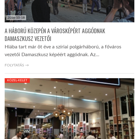
2016-10-18
A HÁBORÚ KÖZEPÉN A VÁROSKÉPÉRT AGGÓDNAK
DAMASZKUSZ VEZETŐI
Hiába tart már öt éve a szíriai polgárháború, a főváros
vezetői Damaszkusz képéért aggódnak. Az…
FOLYTATÁS →
KÖZEL-KELET