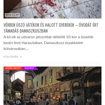
2016-11-07
VÉRBEN ÚSZÓ JÁTÉKOK ÉS HALOTT GYEREKEK – ÓVODÁT ÉRT
TÁMADÁS DAMASZKUSZBAN
A kicsik az udvaron játszottak délelőtt 10-kor a lázadók
kezén lévő Harasztában, Damaszkusz északkeleti
külvárosában,…
FOLYTATÁS →
KÖZEL-KELET
KIEMELT