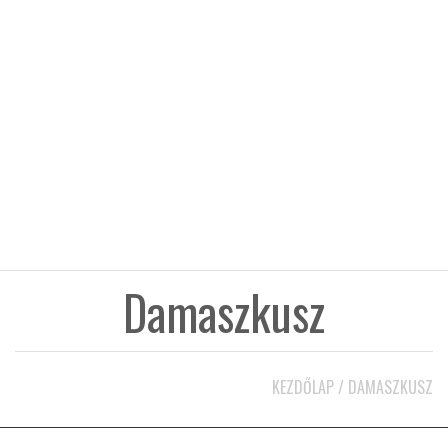
KÖZEL-KELET
AUSZTRÁLIA
A VILÁG ITTHON
MÉDIA
Damaszkusz
GLOBOTV BP
KEZDŐLAP
/
DAMASZKUSZ
HÍR3D