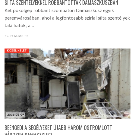
SÍITA SZENTÉLYEKNÉL ROBBANTOTTAK DAMASZKUSZBAN
Két pokolgép robbant szombaton Damaszkusz egyik
peremvárosában, ahol a legfontosabb szíriai síita szentélyek
találhatók; a…
FOLYTATÁS →
KÖZEL-KELET
2016-06-09
BEENGEDI A SEGÉLYEKET ÚJABB HÁROM OSTROMLOTT