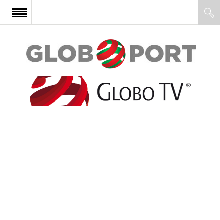
FŐOLDAL
AFRIKA
EURÓPA
ÁZSIA
ÉSZAK-AMERIKA
LATIN-AMERIKA