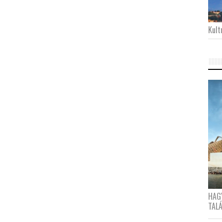
Kultu
HAG
TAL