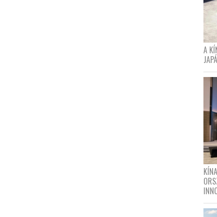
A K
JAPÁ
KÍN
ORS
INN