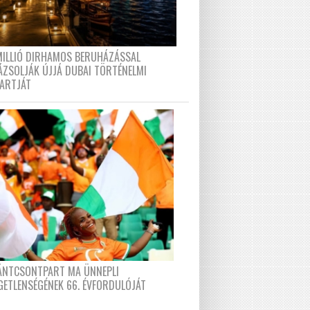
MILLIÓ DIRHAMOS BERUHÁZÁSSAL
ÁZSOLJÁK ÚJJÁ DUBAI TÖRTÉNELMI
PARTJÁT
FÁNTCSONTPART MA ÜNNEPLI
GETLENSÉGÉNEK 66. ÉVFORDULÓJÁT