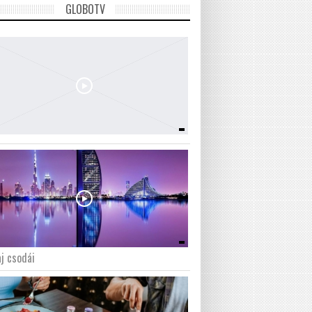
GLOBOTV
j csodái