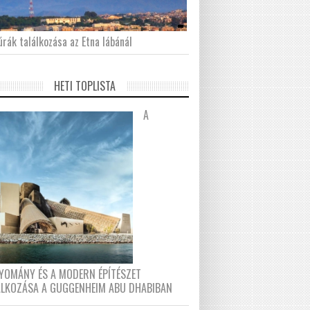
́rák találkozása az Etna lábánál
HETI TOPLISTA
A
YOMÁNY ÉS A MODERN ÉPÍTÉSZET
ÁLKOZÁSA A GUGGENHEIM ABU DHABIBAN