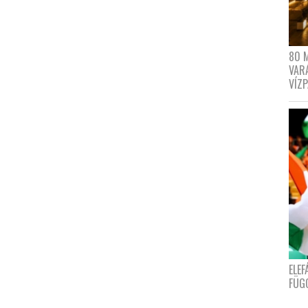
80 
VAR
VÍZ
ELE
FÜG