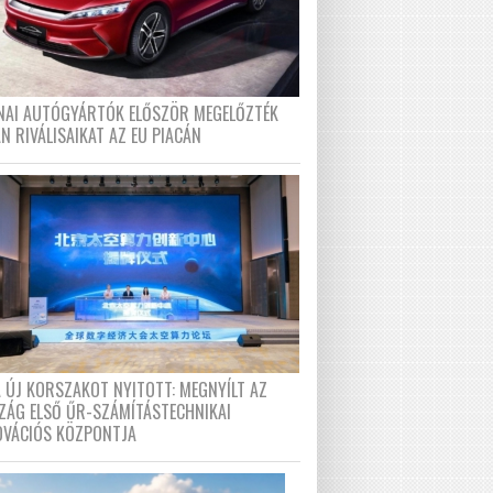
ÍNAI AUTÓGYÁRTÓK ELŐSZÖR MEGELŐZTÉK
N RIVÁLISAIKAT AZ EU PIACÁN
A ÚJ KORSZAKOT NYITOTT: MEGNYÍLT AZ
ZÁG ELSŐ ŰR-SZÁMÍTÁSTECHNIKAI
OVÁCIÓS KÖZPONTJA