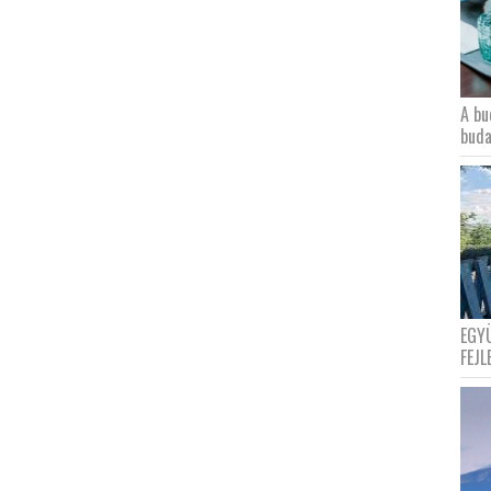
A bu
buda
EGY
FEJL