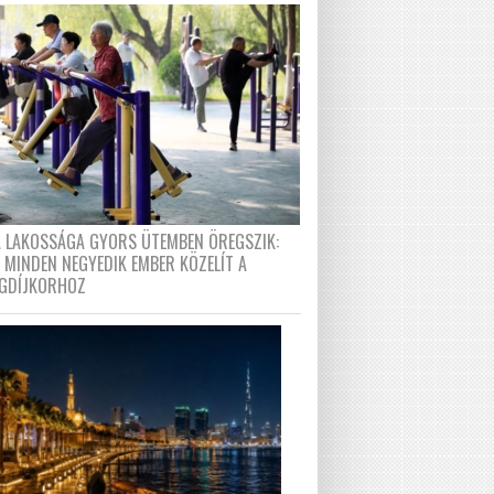
A LAKOSSÁGA GYORS ÜTEMBEN ÖREGSZIK:
 MINDEN NEGYEDIK EMBER KÖZELÍT A
GDÍJKORHOZ