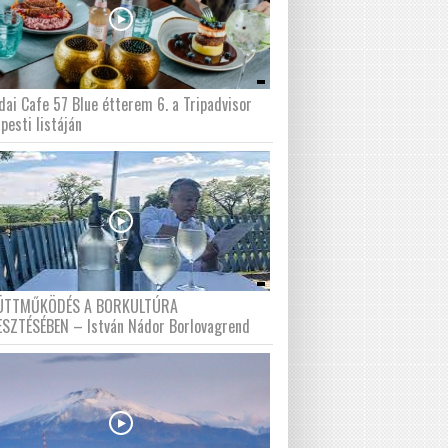
dai Cafe 57 Blue étterem 6. a Tripadvisor
pesti listáján
ÜTTMŰKÖDÉS A BORKULTÚRA
ESZTÉSÉBEN – István Nádor Borlovagrend