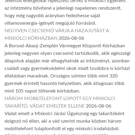
Jelentős energetikai fejlesztést tervez a Miskolci Egyetem:
az intézmény bővítené a jelenlegi napelemes rendszerét,
hogy még nagyobb arányban fedezhesse saját
villamosenergia-igényét megújuló forrásból.
NEGYVEN CSECSEMŐ VÁRJA A HAZAJUTÁST A
MISKOLCI KÓRHÁZBAN
2026-08-06
A Borsod-Abaúj-Zemplén Vármegyei Központi Kórházban
jelenleg negyven olyan csecsemő tartózkodik, akik egészségi
állapotuk alapján már elhagyhatnák az intézményt, azonban
családi vagy gyermekvédelmi okok miatt továbbra is kórházi
ellátásban maradnak. Országos szinten több mint 320
gyermek érintett hasonló helyzetben, akik átlagosan több
mint 105 napot töltenek kórházban.
HÁROM MOBILTELEFONT LOPOTT EGY MISKOLCI
TAKARÍTÓ, VÁDAT EMELTEK ELLENE
2026-08-06
Vádat emelt a Miskolci Járási Ügyészség egy takarítóként
dolgozó nő ellen, aki a vád szerint munka közben három
mobiltelefont tulajdonított el egy miskolci irodaházból.