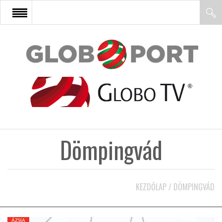
FŐOLDAL
AFRIKA
EURÓPA
Dömpingvád
ÁZSIA
ÉSZAK-AMERIKA
KEZDŐLAP
/
DÖMPINGVÁD
LATIN-AMERIKA
ÁZSIA