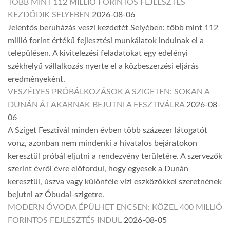
TÖBB MINT 112 MILLIÓ FORINTOS FEJLESZTÉS
KEZDŐDIK SELYEBEN
2026-08-06
Jelentős beruházás veszi kezdetét Selyében: több mint 112
millió forint értékű fejlesztési munkálatok indulnak el a
településen. A kivitelezési feladatokat egy edelényi
székhelyű vállalkozás nyerte el a közbeszerzési eljárás
eredményeként.
VESZÉLYES PRÓBÁLKOZÁSOK A SZIGETEN: SOKAN A
DUNÁN ÁT AKARNAK BEJUTNI A FESZTIVÁLRA
2026-08-
06
A Sziget Fesztivál minden évben több százezer látogatót
vonz, azonban nem mindenki a hivatalos bejáratokon
keresztül próbál eljutni a rendezvény területére. A szervezők
szerint évről évre előfordul, hogy egyesek a Dunán
keresztül, úszva vagy különféle vízi eszközökkel szeretnének
bejutni az Óbudai-szigetre.
MODERN ÓVODA ÉPÜLHET ENCSEN: KÖZEL 400 MILLIÓ
FORINTOS FEJLESZTÉS INDUL
2026-08-05