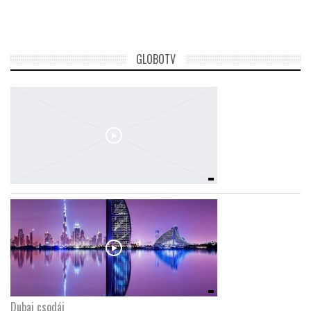
TROPICALMAGAZIN
GLOBOTV
GLOBOTV
AFRIKA TUDÁSTÁR
A NAP SZÉPE
LINKTR.EE
GLOBOZSARU
DOBRAVERO.HU
Dubaj csodái