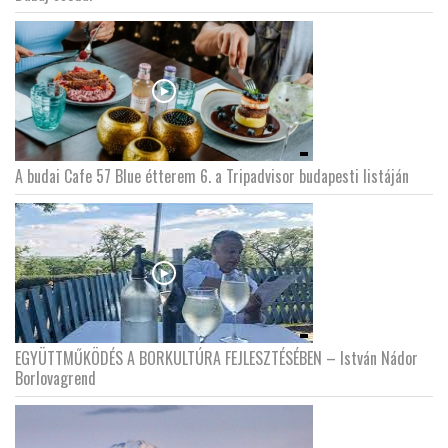
LATIMO.HU
GLOBOBOOK
A budai Cafe 57 Blue étterem 6. a Tripadvisor budapesti listáján
EGYÜTTMŰKÖDÉS A BORKULTÚRA FEJLESZTÉSÉBEN – István Nádor
Borlovagrend