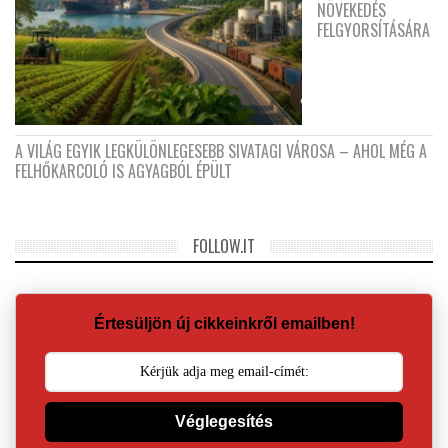
NÖVEKEDÉS
FELGYORSÍTÁSÁRA
A VILÁG EGYIK LEGKÜLÖNLEGESEBB SIVATAGI VÁROSA – AHOL MÉG A
FELHŐKARCOLÓ IS AGYAGBÓL ÉPÜLT
FOLLOW.IT
Értesüljön új cikkeinkről emailben!
Véglegesítés