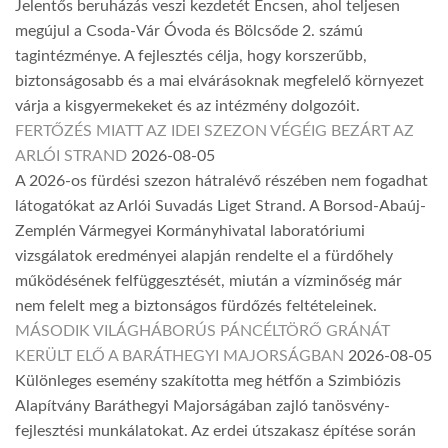
Jelentős beruházás veszi kezdetét Encsen, ahol teljesen
megújul a Csoda-Vár Óvoda és Bölcsőde 2. számú
tagintézménye. A fejlesztés célja, hogy korszerűbb,
biztonságosabb és a mai elvárásoknak megfelelő környezet
várja a kisgyermekeket és az intézmény dolgozóit.
FERTŐZÉS MIATT AZ IDEI SZEZON VÉGÉIG BEZÁRT AZ
ARLÓI STRAND
2026-08-05
A 2026-os fürdési szezon hátralévő részében nem fogadhat
látogatókat az Arlói Suvadás Liget Strand. A Borsod-Abaúj-
Zemplén Vármegyei Kormányhivatal laboratóriumi
vizsgálatok eredményei alapján rendelte el a fürdőhely
működésének felfüggesztését, miután a vízminőség már
nem felelt meg a biztonságos fürdőzés feltételeinek.
MÁSODIK VILÁGHÁBORÚS PÁNCÉLTÖRŐ GRÁNÁT
KERÜLT ELŐ A BARÁTHEGYI MAJORSÁGBAN
2026-08-05
Különleges esemény szakította meg hétfőn a Szimbiózis
Alapítvány Baráthegyi Majorságában zajló tanösvény-
fejlesztési munkálatokat. Az erdei útszakasz építése során