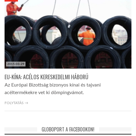
KÖZEL-KELET
AUSZTRÁLIA
A VILÁG ITTHON
2015-03-29
MÉDIA
EU-KÍNA: ACÉLOS KERESKEDELMI HÁBORÚ
Az Európai Bizottság bizonyos kínai és tajvani
acéltermékekre vet ki dömpingvámot.
FOLYTATÁS →
GLOBOTV BP
GLOBOPORT A FACEBOOKON!
HÍR3D