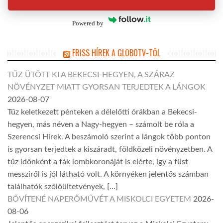
Powered by
FRISS HÍREK A GLOBOTV-TŐL
TŰZ ÜTÖTT KI A BEKECSI-HEGYEN, A SZÁRAZ
NÖVÉNYZET MIATT GYORSAN TERJEDTEK A LÁNGOK
2026-08-07
Tűz keletkezett pénteken a délelőtti órákban a Bekecsi-
hegyen, más néven a Nagy-hegyen – számolt be róla a
Szerencsi Hírek. A beszámoló szerint a lángok több ponton
is gyorsan terjedtek a kiszáradt, földközeli növényzetben. A
tűz időnként a fák lombkoronáját is elérte, így a füst
messziről is jól látható volt. A környéken jelentős számban
találhatók szőlőültetvények, […]
BŐVÍTENÉ NAPERŐMŰVÉT A MISKOLCI EGYETEM
2026-
08-06