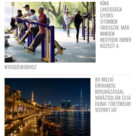
KÍNA
LAKOSSÁGA
GYORS
ÜTEMBEN
ÖREGSZIK: MÁR
MINDEN
NEGYEDIK EMBER
KÖZELÍT A
NYUGDÍJKORHOZ
80 MILLIÓ
DIRHAMOS
BERUHÁZÁSSAL
VARÁZSOLJÁK ÚJJÁ
DUBAI TÖRTÉNELMI
VÍZPARTJÁT