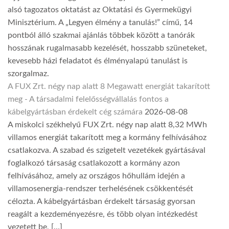
alsó tagozatos oktatást az Oktatási és Gyermekügyi
Minisztérium. A „Legyen élmény a tanulás!” című, 14
pontból álló szakmai ajánlás többek között a tanórák
hosszának rugalmasabb kezelését, hosszabb szüneteket,
kevesebb házi feladatot és élményalapú tanulást is
szorgalmaz.
A FUX Zrt. négy nap alatt 8 Megawatt energiát takarított
meg - A társadalmi felelősségvállalás fontos a
kábelgyártásban érdekelt cég számára
2026-08-08
A miskolci székhelyű FUX Zrt. négy nap alatt 8,32 MWh
villamos energiát takarított meg a kormány felhívásához
csatlakozva. A szabad és szigetelt vezetékek gyártásával
foglalkozó társaság csatlakozott a kormány azon
felhívásához, amely az országos hőhullám idején a
villamosenergia-rendszer terhelésének csökkentését
célozta. A kábelgyártásban érdekelt társaság gyorsan
reagált a kezdeményezésre, és több olyan intézkedést
vezetett be, […]