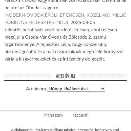
keresztül, úszva vagy különféle vízi eszközökkel szeretnének
bejutni az Óbudai-szigetre.
MODERN ÓVODA ÉPÜLHET ENCSEN: KÖZEL 400 MILLIÓ
FORINTOS FEJLESZTÉS INDUL
2026-08-05
Jelentős beruházás veszi kezdetét Encsen, ahol teljesen
megújul a Csoda-Vár Óvoda és Bölcsőde 2. számú
tagintézménye. A fejlesztés célja, hogy korszerűbb,
biztonságosabb és a mai elvárásoknak megfelelő környezet
várja a kisgyermekeket és az intézmény dolgozóit.
ARCHÍVUM
Archívum
Impresszum
Kapcsolat
A globoport.hu felületén található minden információ, beleértve a képi,