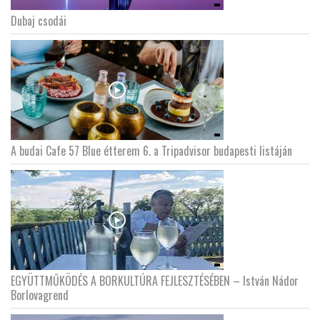
Dubaj csodái
A budai Cafe 57 Blue étterem 6. a Tripadvisor budapesti listáján
EGYÜTTMŰKÖDÉS A BORKULTÚRA FEJLESZTÉSÉBEN – István Nádor
Borlovagrend