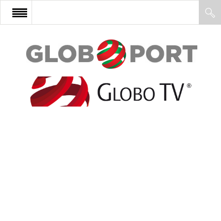
FŐOLDAL
AFRIKA
EURÓPA
ÁZSIA
ÉSZAK-AMERIKA
LATIN-AMERIKA