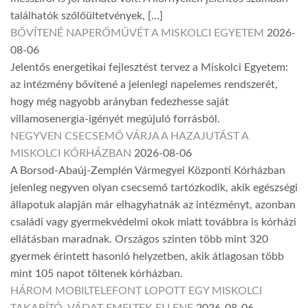
találhatók szőlőültetvények, […]
BŐVÍTENÉ NAPERŐMŰVÉT A MISKOLCI EGYETEM
2026-
08-06
Jelentős energetikai fejlesztést tervez a Miskolci Egyetem:
az intézmény bővítené a jelenlegi napelemes rendszerét,
hogy még nagyobb arányban fedezhesse saját
villamosenergia-igényét megújuló forrásból.
NEGYVEN CSECSEMŐ VÁRJA A HAZAJUTÁST A
MISKOLCI KÓRHÁZBAN
2026-08-06
A Borsod-Abaúj-Zemplén Vármegyei Központi Kórházban
jelenleg negyven olyan csecsemő tartózkodik, akik egészségi
állapotuk alapján már elhagyhatnák az intézményt, azonban
családi vagy gyermekvédelmi okok miatt továbbra is kórházi
ellátásban maradnak. Országos szinten több mint 320
gyermek érintett hasonló helyzetben, akik átlagosan több
mint 105 napot töltenek kórházban.
HÁROM MOBILTELEFONT LOPOTT EGY MISKOLCI