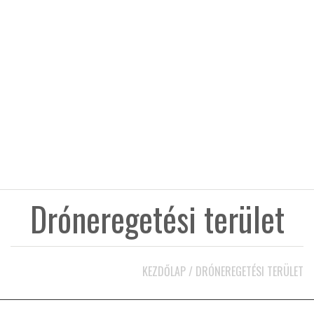
KÖZEL-KELET
AUSZTRÁLIA
A VILÁG ITTHON
MÉDIA
Dróneregetési terület
GLOBOTV BP
KEZDŐLAP
/
DRÓNEREGETÉSI TERÜLET
HÍR3D