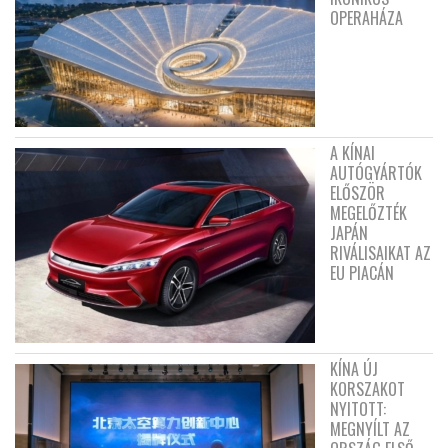
OPERAHÁZA
A KÍNAI
AUTÓGYÁRTÓK
ELŐSZÖR
MEGELŐZTÉK
JAPÁN
RIVÁLISAIKAT AZ
EU PIACÁN
KÍNA ÚJ
KORSZAKOT
NYITOTT:
MEGNYÍLT AZ