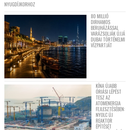
NYUGDÍJKORHOZ
80 MILLIÓ
DIRHAMOS
BERUHÁZÁSSAL
VARÁZSOLJÁK ÚJJÁ
DUBAI TÖRTÉNELMI
VÍZPARTJÁT
KÍNA ÚJABB
ÓRIÁSI LÉPÉST
TESZ AZ
ATOMENERGIA
FEJLESZTÉSÉBEN:
NYOLC ÚJ
REAKTOR
ÉPÍTÉSÉT