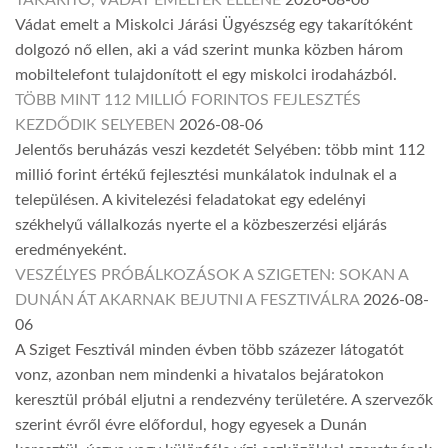
TAKARÍTÓ, VÁDAT EMELTEK ELLENE
2026-08-06
Vádat emelt a Miskolci Járási Ügyészség egy takarítóként
dolgozó nő ellen, aki a vád szerint munka közben három
mobiltelefont tulajdonított el egy miskolci irodaházból.
TÖBB MINT 112 MILLIÓ FORINTOS FEJLESZTÉS
KEZDŐDIK SELYEBEN
2026-08-06
Jelentős beruházás veszi kezdetét Selyében: több mint 112
millió forint értékű fejlesztési munkálatok indulnak el a
településen. A kivitelezési feladatokat egy edelényi
székhelyű vállalkozás nyerte el a közbeszerzési eljárás
eredményeként.
VESZÉLYES PRÓBÁLKOZÁSOK A SZIGETEN: SOKAN A
DUNÁN ÁT AKARNAK BEJUTNI A FESZTIVÁLRA
2026-08-
06
A Sziget Fesztivál minden évben több százezer látogatót
vonz, azonban nem mindenki a hivatalos bejáratokon
keresztül próbál eljutni a rendezvény területére. A szervezők
szerint évről évre előfordul, hogy egyesek a Dunán