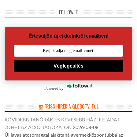
FOLLOW.IT
Értesüljön új cikkeinkről emailben!
Véglegesítés
Powered by
FRISS HÍREK A GLOBOTV-TŐL
RÖVIDEBB TANÓRÁK ÉS KEVESEBB HÁZI FELADAT
JÖHET AZ ALSÓ TAGOZATON
2026-08-08
Új javaslatcsomaggal alakítaná gyermekközpontúbbá az