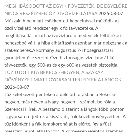
MEGHIBÁSODOTT AZ EGYIK FŐVEZETÉK, DE EGYELŐRE
NINCS VESZÉLYBEN ÓZD IVÓVÍZELLÁTÁSA
2026-08-07
Műszaki hiba miatt csökkentett kapacitással működik az
ózdi vízellátó rendszer egyik fő távvezetéke. A
meghibásodás miatt az ivóvíztároló medencék feltöltése is
nehezebbé vált, a hiba elhárításán azonban már dolgoznak a
szakemberek.A kormány augusztus 7-i hőségriasztási
gyorsjelentése szerint Ózd biztonságos vízellátását két
távvezeték, egy 500-as és egy 600-as vezeték biztosítja.
TŰZ ÜTÖTT KI A BEKECSI-HEGYEN, A SZÁRAZ
NÖVÉNYZET MIATT GYORSAN TERJEDTEK A LÁNGOK
2026-08-07
Tűz keletkezett pénteken a délelőtti órákban a Bekecsi-
hegyen, más néven a Nagy-hegyen – számolt be róla a
Szerencsi Hírek. A beszámoló szerint a lángok több ponton
is gyorsan terjedtek a kiszáradt, földközeli növényzetben. A
tűz időnként a fák lombkoronáját is elérte, így a füst
messziről is jól látható volt. A környéken jelentős számban