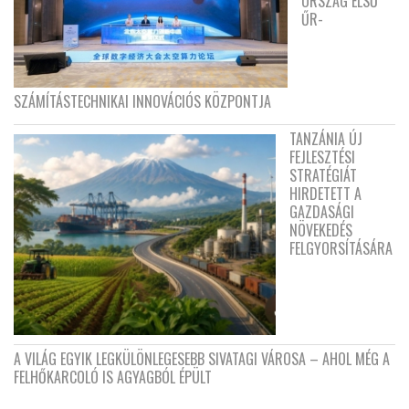
ORSZÁG ELSŐ
ŰR-
SZÁMÍTÁSTECHNIKAI INNOVÁCIÓS KÖZPONTJA
TANZÁNIA ÚJ
FEJLESZTÉSI
STRATÉGIÁT
HIRDETETT A
GAZDASÁGI
NÖVEKEDÉS
FELGYORSÍTÁSÁRA
A VILÁG EGYIK LEGKÜLÖNLEGESEBB SIVATAGI VÁROSA – AHOL MÉG A
FELHŐKARCOLÓ IS AGYAGBÓL ÉPÜLT