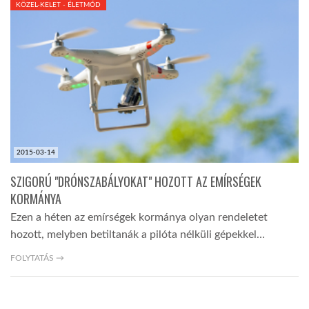
KÖZEL-KELET - ÉLETMÓD
TROPICALMAGAZIN
GLOBOTV
AFRIKA TUDÁSTÁR
2015-03-14
A NAP SZÉPE
SZIGORÚ "DRÓNSZABÁLYOKAT" HOZOTT AZ EMÍRSÉGEK
KORMÁNYA
LINKTR.EE
Ezen a héten az emírségek kormánya olyan rendeletet
hozott, melyben betiltanák a pilóta nélküli gépekkel…
GLOBOZSARU
FOLYTATÁS →
DOBRAVERO.HU