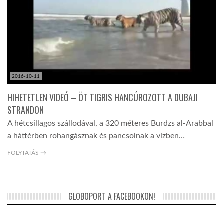
TROPICALMAGAZIN
GLOBOTV
2016-10-11
AFRIKA TUDÁSTÁR
HIHETETLEN VIDEÓ – ÖT TIGRIS HANCÚROZOTT A DUBAJI
STRANDON
A NAP SZÉPE
A hétcsillagos szállodával, a 320 méteres Burdzs al-Arabbal
a háttérben rohangásznak és pancsolnak a vízben…
LINKTR.EE
FOLYTATÁS →
GLOBOZSARU
GLOBOPORT A FACEBOOKON!
DOBRAVERO.HU