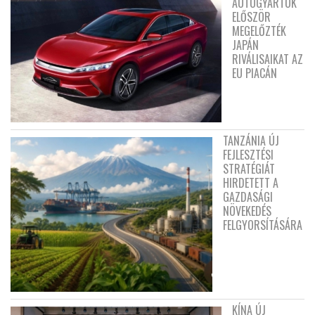
AUTÓGYÁRTÓK
ELŐSZÖR
MEGELŐZTÉK
JAPÁN
RIVÁLISAIKAT AZ
EU PIACÁN
TANZÁNIA ÚJ
FEJLESZTÉSI
STRATÉGIÁT
HIRDETETT A
GAZDASÁGI
NÖVEKEDÉS
FELGYORSÍTÁSÁRA
KÍNA ÚJ