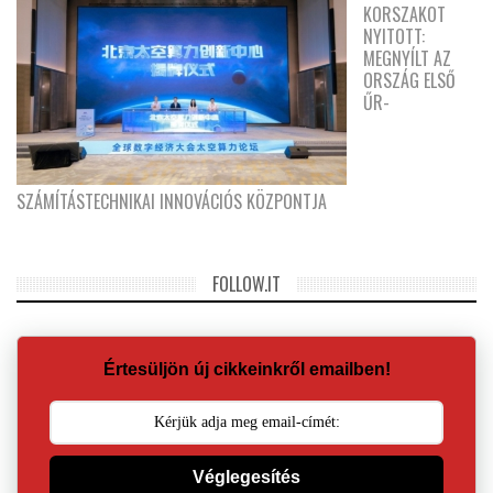
KORSZAKOT
NYITOTT:
MEGNYÍLT AZ
ORSZÁG ELSŐ
ŰR-
SZÁMÍTÁSTECHNIKAI INNOVÁCIÓS KÖZPONTJA
FOLLOW.IT
Értesüljön új cikkeinkről emailben!
Véglegesítés