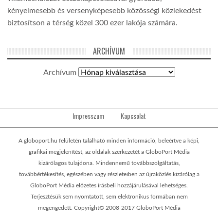
kényelmesebb és versenyképesebb közösségi közlekedést
biztosítson a térség közel 300 ezer lakója számára.
ARCHÍVUM
Archívum
Impresszum
Kapcsolat
A globoport.hu felületén található minden információ, beleértve a képi,
grafikai megjelenítést, az oldalak szerkezetét a GloboPort Média
kizárólagos tulajdona. Mindennemű továbbszolgáltatás,
továbbértékesítés, egészében vagy részleteiben az újraközlés kizárólag a
GloboPort Média előzetes írásbeli hozzájárulásával lehetséges.
Terjesztésük sem nyomtatott, sem elektronikus formában nem
megengedett. Copyright© 2008-2017 GloboPort Média