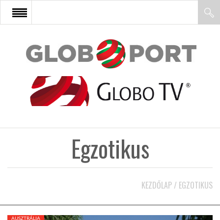
FŐOLDAL
AFRIKA
EURÓPA
Egzotikus
ÁZSIA
ÉSZAK-AMERIKA
KEZDŐLAP
/
EGZOTIKUS
LATIN-AMERIKA
AUSZTRÁLIA