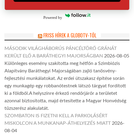
Powered by
FRISS HÍREK A GLOBOTV-TŐL
MÁSODIK VILÁGHÁBORÚS PÁNCÉLTÖRŐ GRÁNÁT
KERÜLT ELŐ A BARÁTHEGYI MAJORSÁGBAN
2026-08-05
Különleges esemény szakította meg hétfőn a Szimbiózis
Alapítvány Baráthegyi Majorságában zajló tanösvény-
fejlesztési munkálatokat. Az erdei útszakasz építése során
egy munkagép egy robbanótestnek látszó tárgyat fordított
ki a földből.A helyszínre érkező rendőrjárőr a területet
azonnal biztosította, majd értesítette a Magyar Honvédség
tűzszerész alakulatát.
SZOMBATON IS FIZETNI KELL A PARKOLÁSÉRT
MISKOLCON A MUNKANAP-ÁTHELYEZÉS MIATT
2026-
08-04