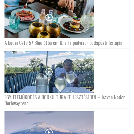
A budai Cafe 57 Blue étterem 6. a Tripadvisor budapesti listáján
EGYÜTTMŰKÖDÉS A BORKULTÚRA FEJLESZTÉSÉBEN – István Nádor
Borlovagrend