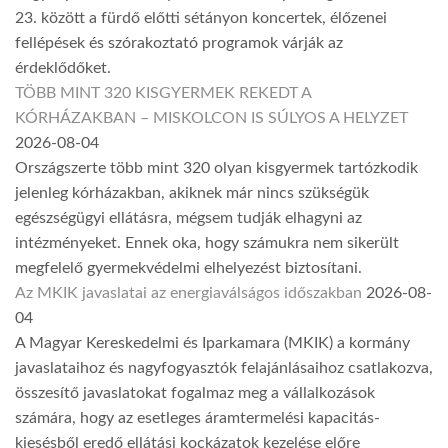
23. között a fürdő előtti sétányon koncertek, élőzenei
fellépések és szórakoztató programok várják az
érdeklődőket.
TÖBB MINT 320 KISGYERMEK REKEDT A
KÓRHÁZAKBAN – MISKOLCON IS SÚLYOS A HELYZET
2026-08-04
Országszerte több mint 320 olyan kisgyermek tartózkodik
jelenleg kórházakban, akiknek már nincs szükségük
egészségügyi ellátásra, mégsem tudják elhagyni az
intézményeket. Ennek oka, hogy számukra nem sikerült
megfelelő gyermekvédelmi elhelyezést biztosítani.
Az MKIK javaslatai az energiaválságos időszakban
2026-08-
04
A Magyar Kereskedelmi és Iparkamara (MKIK) a kormány
javaslataihoz és nagyfogyasztók felajánlásaihoz csatlakozva,
összesítő javaslatokat fogalmaz meg a vállalkozások
számára, hogy az esetleges áramtermelési kapacitás-
kiesésből eredő ellátási kockázatok kezelése előre