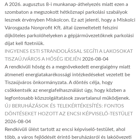
A 2026. augusztus 8-i munkanap-áthelyezés miatt ezen a
szombaton a megszokott hétköznapi parkolási szabályok
lesznek érvényben Miskolcon. Ez azt jelenti, hogy a Miskolci
Városgazda Nonprofit Kft. által üzemeltetett felszíni
díjköteles parkolóhelyeken a gépjárművezetőknek parkolási
díjat kell fizetniük.
INGYENES ESTI STRANDOLÁSSAL SEGÍTI A LAKOSOKAT
TISZAÚJVÁROS A HŐSÉG IDEJÉN
2026-08-04
A rendkívüli hőség és a megnövekedett energiaigény miatt
átmeneti energiatakarékossági intézkedéseket vezetett be
Tiszaújváros önkormányzata. A döntés célja, hogy
csökkentsék az energiafelhasználást úgy, hogy közben a
legfontosabb közszolgáltatások zavartalanul működjenek.
ÚJ BERUHÁZÁSOK ÉS TELEKÉRTÉKESÍTÉS: FONTOS
DÖNTÉSEKET HOZOTT AZ ENCSI KÉPVISELŐ-TESTÜLET
2026-08-04
Rendkívüli ülést tartott az encsi képviselő-testület, ahol
több, a város fejlődését érintő beruházásról és lakóövezeti