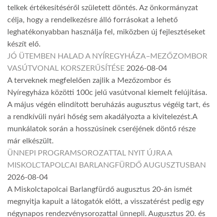
telkek értékesítéséről született döntés. Az önkormányzat
célja, hogy a rendelkezésre álló forrásokat a lehető
leghatékonyabban használja fel, miközben új fejlesztéseket
készít elő.
JÓ ÜTEMBEN HALAD A NYÍREGYHÁZA–MEZŐZOMBOR
VASÚTVONAL KORSZERŰSÍTÉSE
2026-08-04
A terveknek megfelelően zajlik a Mezőzombor és
Nyíregyháza közötti 100c jelű vasútvonal kiemelt felújítása.
A május végén elindított beruházás augusztus végéig tart, és
a rendkívüli nyári hőség sem akadályozta a kivitelezést.A
munkálatok során a hosszúsínek cseréjének döntő része
már elkészült.
ÜNNEPI PROGRAMSOROZATTAL NYIT ÚJRA A
MISKOLCTAPOLCAI BARLANGFÜRDŐ AUGUSZTUSBAN
2026-08-04
A Miskolctapolcai Barlangfürdő augusztus 20-án ismét
megnyitja kapuit a látogatók előtt, a visszatérést pedig egy
négynapos rendezvénysorozattal ünnepli. Augusztus 20. és