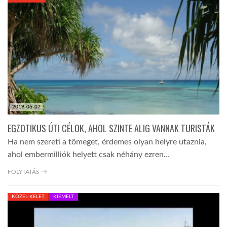
KÖZEL-KELET
AUSZTRÁLIA
A VILÁG ITTHON
2019-06-07
MÉDIA
EGZOTIKUS ÚTI CÉLOK, AHOL SZINTE ALIG VANNAK TURISTÁK
Ha nem szereti a tömeget, érdemes olyan helyre utaznia,
ahol embermilliók helyett csak néhány ezren…
FOLYTATÁS →
GLOBOTV BP
KÖZEL-KELET
KIEMELT
HÍR3D