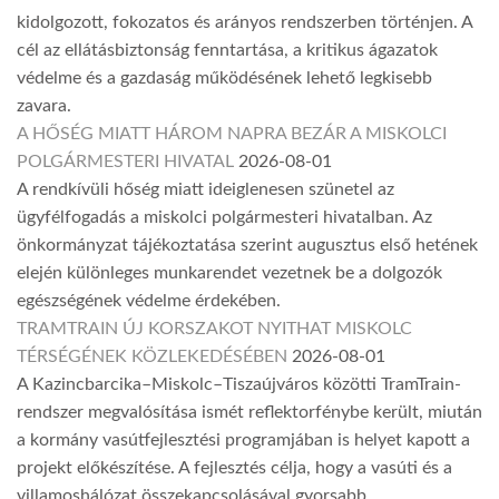
kidolgozott, fokozatos és arányos rendszerben történjen. A
cél az ellátásbiztonság fenntartása, a kritikus ágazatok
védelme és a gazdaság működésének lehető legkisebb
zavara.
A HŐSÉG MIATT HÁROM NAPRA BEZÁR A MISKOLCI
POLGÁRMESTERI HIVATAL
2026-08-01
A rendkívüli hőség miatt ideiglenesen szünetel az
ügyfélfogadás a miskolci polgármesteri hivatalban. Az
önkormányzat tájékoztatása szerint augusztus első hetének
elején különleges munkarendet vezetnek be a dolgozók
egészségének védelme érdekében.
TRAMTRAIN ÚJ KORSZAKOT NYITHAT MISKOLC
TÉRSÉGÉNEK KÖZLEKEDÉSÉBEN
2026-08-01
A Kazincbarcika–Miskolc–Tiszaújváros közötti TramTrain-
rendszer megvalósítása ismét reflektorfénybe került, miután
a kormány vasútfejlesztési programjában is helyet kapott a
projekt előkészítése. A fejlesztés célja, hogy a vasúti és a
villamoshálózat összekapcsolásával gyorsabb,