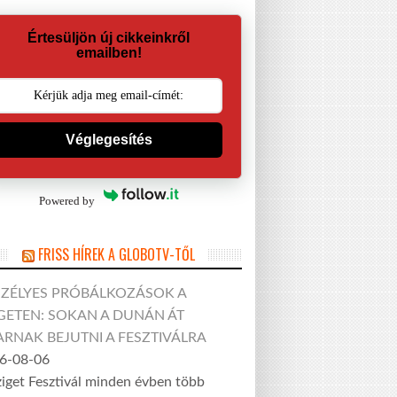
Értesüljön új cikkeinkről
emailben!
Véglegesítés
Powered by
FRISS HÍREK A GLOBOTV-TŐL
SZÉLYES PRÓBÁLKOZÁSOK A
GETEN: SOKAN A DUNÁN ÁT
RNAK BEJUTNI A FESZTIVÁLRA
6-08-06
ziget Fesztivál minden évben több