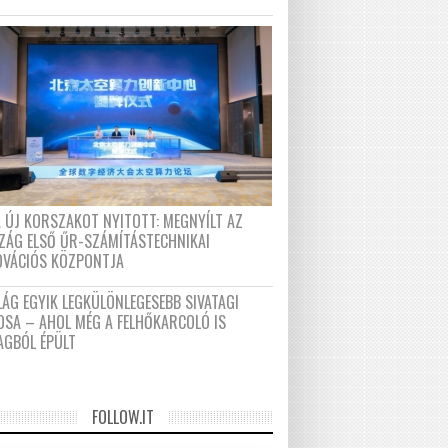
A ÚJ KORSZAKOT NYITOTT: MEGNYÍLT AZ
ZÁG ELSŐ ŰR-SZÁMÍTÁSTECHNIKAI
OVÁCIÓS KÖZPONTJA
LÁG EGYIK LEGKÜLÖNLEGESEBB SIVATAGI
OSA – AHOL MÉG A FELHŐKARCOLÓ IS
AGBÓL ÉPÜLT
FOLLOW.IT