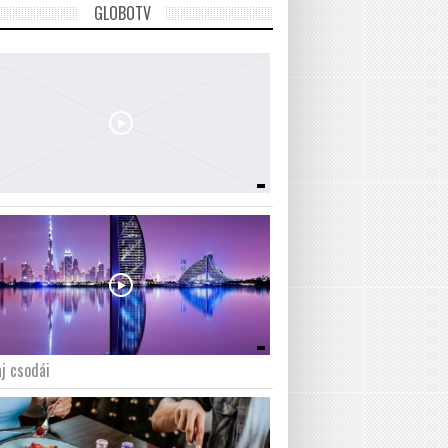
GLOBOTV
j csodái