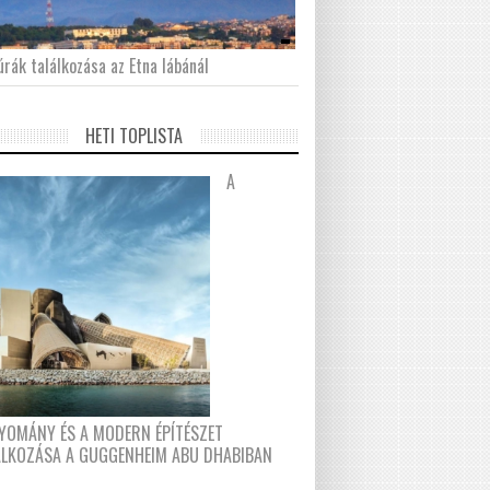
́rák találkozása az Etna lábánál
HETI TOPLISTA
A
YOMÁNY ÉS A MODERN ÉPÍTÉSZET
ÁLKOZÁSA A GUGGENHEIM ABU DHABIBAN