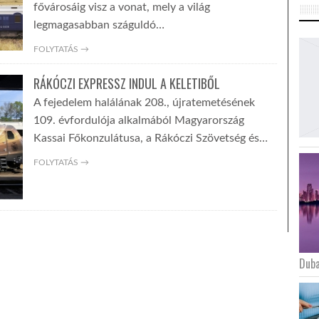
fővárosáig visz a vonat, mely a világ
legmagasabban száguldó…
FOLYTATÁS →
RÁKÓCZI EXPRESSZ INDUL A KELETIBŐL
A fejedelem halálának 208., újratemetésének
109. évfordulója alkalmából Magyarország
Kassai Főkonzulátusa, a Rákóczi Szövetség és…
FOLYTATÁS →
Duba