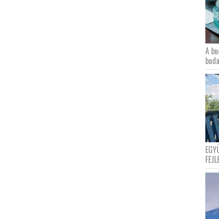
A bu
buda
EGY
FEJL