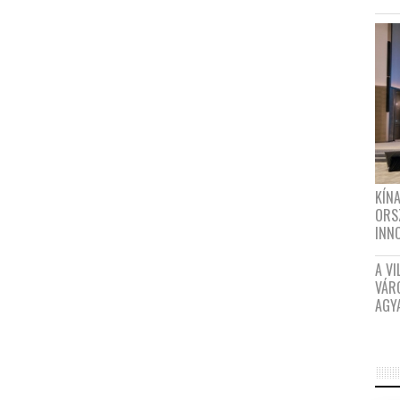
KÍN
ORS
INN
A VI
VÁR
AGY