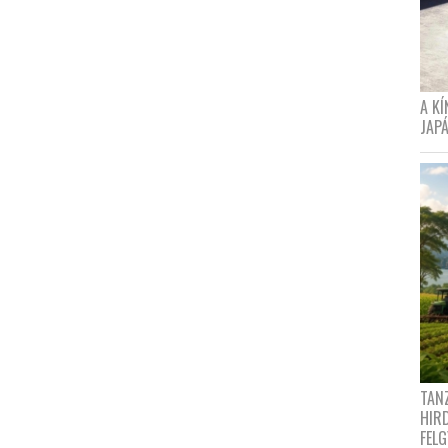
A K
JAPÁ
TANZ
HIR
FEL