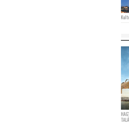
Kultu
HAG
TAL