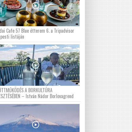
dai Cafe 57 Blue étterem 6. a Tripadvisor
pesti listáján
ÜTTMŰKÖDÉS A BORKULTÚRA
ESZTÉSÉBEN – István Nádor Borlovagrend