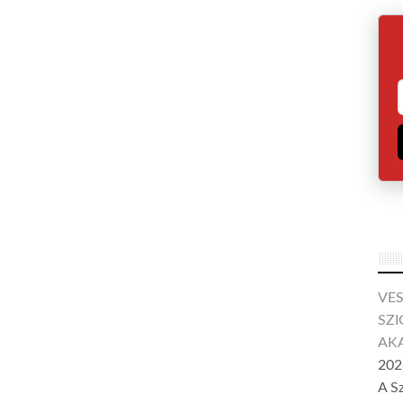
VE
SZI
AKA
202
A S