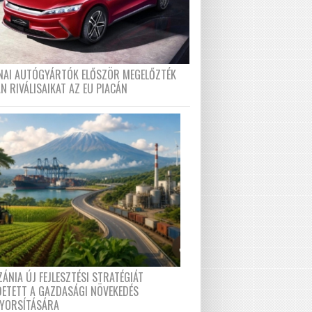
ÍNAI AUTÓGYÁRTÓK ELŐSZÖR MEGELŐZTÉK
N RIVÁLISAIKAT AZ EU PIACÁN
ÁNIA ÚJ FEJLESZTÉSI STRATÉGIÁT
DETETT A GAZDASÁGI NÖVEKEDÉS
GYORSÍTÁSÁRA