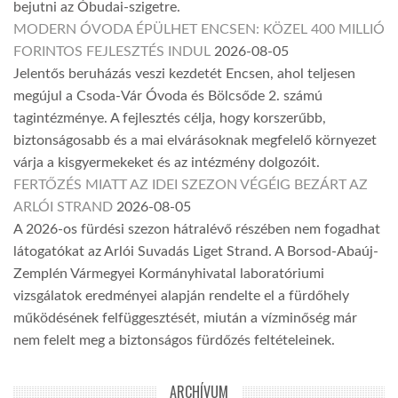
bejutni az Óbudai-szigetre.
MODERN ÓVODA ÉPÜLHET ENCSEN: KÖZEL 400 MILLIÓ
FORINTOS FEJLESZTÉS INDUL
2026-08-05
Jelentős beruházás veszi kezdetét Encsen, ahol teljesen
megújul a Csoda-Vár Óvoda és Bölcsőde 2. számú
tagintézménye. A fejlesztés célja, hogy korszerűbb,
biztonságosabb és a mai elvárásoknak megfelelő környezet
várja a kisgyermekeket és az intézmény dolgozóit.
FERTŐZÉS MIATT AZ IDEI SZEZON VÉGÉIG BEZÁRT AZ
ARLÓI STRAND
2026-08-05
A 2026-os fürdési szezon hátralévő részében nem fogadhat
látogatókat az Arlói Suvadás Liget Strand. A Borsod-Abaúj-
Zemplén Vármegyei Kormányhivatal laboratóriumi
vizsgálatok eredményei alapján rendelte el a fürdőhely
működésének felfüggesztését, miután a vízminőség már
nem felelt meg a biztonságos fürdőzés feltételeinek.
ARCHÍVUM