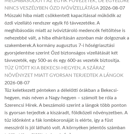
MEGHIBÁSODOTT AZ EGYIK FŐVEZETÉK, DE EGYELŐRE
NINCS VESZÉLYBEN ÓZD IVÓVÍZELLÁTÁSA
2026-08-07
Műszaki hiba miatt csökkentett kapacitással működik az
ózdi vízellátó rendszer egyik fő távvezetéke. A
meghibásodás miatt az ivóvíztároló medencék feltöltése is
nehezebbé vált, a hiba elhárításán azonban már dolgoznak a
szakemberek.A kormány augusztus 7-i hőségriasztási
gyorsjelentése szerint Ózd biztonságos vízellátását két
távvezeték, egy 500-as és egy 600-as vezeték biztosítja.
TŰZ ÜTÖTT KI A BEKECSI-HEGYEN, A SZÁRAZ
NÖVÉNYZET MIATT GYORSAN TERJEDTEK A LÁNGOK
2026-08-07
Tűz keletkezett pénteken a délelőtti órákban a Bekecsi-
hegyen, más néven a Nagy-hegyen – számolt be róla a
Szerencsi Hírek. A beszámoló szerint a lángok több ponton
is gyorsan terjedtek a kiszáradt, földközeli növényzetben. A
tűz időnként a fák lombkoronáját is elérte, így a füst
messziről is jól látható volt. A környéken jelentős számban