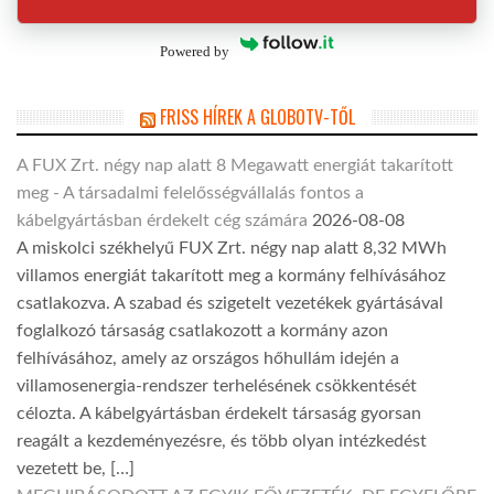
Powered by
FRISS HÍREK A GLOBOTV-TŐL
A FUX Zrt. négy nap alatt 8 Megawatt energiát takarított
meg - A társadalmi felelősségvállalás fontos a
kábelgyártásban érdekelt cég számára
2026-08-08
A miskolci székhelyű FUX Zrt. négy nap alatt 8,32 MWh
villamos energiát takarított meg a kormány felhívásához
csatlakozva. A szabad és szigetelt vezetékek gyártásával
foglalkozó társaság csatlakozott a kormány azon
felhívásához, amely az országos hőhullám idején a
villamosenergia-rendszer terhelésének csökkentését
célozta. A kábelgyártásban érdekelt társaság gyorsan
reagált a kezdeményezésre, és több olyan intézkedést
vezetett be, […]