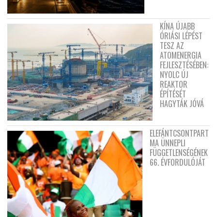
KÍNA ÚJABB
ÓRIÁSI LÉPÉST
TESZ AZ
ATOMENERGIA
FEJLESZTÉSÉBEN:
NYOLC ÚJ
REAKTOR
ÉPÍTÉSÉT
HAGYTÁK JÓVÁ
ELEFÁNTCSONTPART
MA ÜNNEPLI
FÜGGETLENSÉGÉNEK
66. ÉVFORDULÓJÁT