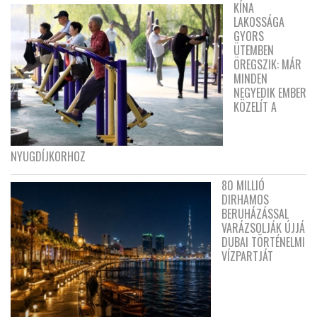
KÍNA
LAKOSSÁGA
GYORS
ÜTEMBEN
ÖREGSZIK: MÁR
MINDEN
NEGYEDIK EMBER
KÖZELÍT A
NYUGDÍJKORHOZ
80 MILLIÓ
DIRHAMOS
BERUHÁZÁSSAL
VARÁZSOLJÁK ÚJJÁ
DUBAI TÖRTÉNELMI
VÍZPARTJÁT