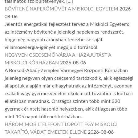
találhatók szőlőültetvények, […]
BŐVÍTENÉ NAPERŐMŰVÉT A MISKOLCI EGYETEM
2026-
08-06
Jelentős energetikai fejlesztést tervez a Miskolci Egyetem:
az intézmény bővítené a jelenlegi napelemes rendszerét,
hogy még nagyobb arányban fedezhesse saját
villamosenergia-igényét megújuló forrásból.
NEGYVEN CSECSEMŐ VÁRJA A HAZAJUTÁST A
MISKOLCI KÓRHÁZBAN
2026-08-06
A Borsod-Abaúj-Zemplén Vármegyei Központi Kórházban
jelenleg negyven olyan csecsemő tartózkodik, akik egészségi
állapotuk alapján már elhagyhatnák az intézményt, azonban
családi vagy gyermekvédelmi okok miatt továbbra is kórházi
ellátásban maradnak. Országos szinten több mint 320
gyermek érintett hasonló helyzetben, akik átlagosan több
mint 105 napot töltenek kórházban.
HÁROM MOBILTELEFONT LOPOTT EGY MISKOLCI
TAKARÍTÓ, VÁDAT EMELTEK ELLENE
2026-08-06