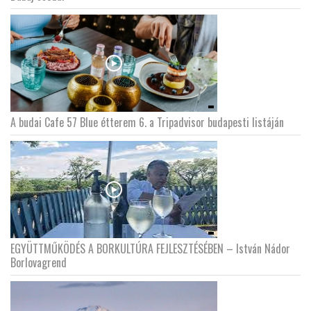
LATIMO.HU
GLOBOBOOK
A budai Cafe 57 Blue étterem 6. a Tripadvisor budapesti listáján
EGYÜTTMŰKÖDÉS A BORKULTÚRA FEJLESZTÉSÉBEN – István Nádor
Borlovagrend