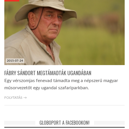
KÖZEL-KELET
AUSZTRÁLIA
A VILÁG ITTHON
2015-07-24
MÉDIA
FÁBRY SÁNDORT MEGTÁMADTÁK UGANDÁBAN
Egy vérszomjas fenevad támadta meg a népszerű magyar
műsorvezetőt egy ugandai szafariparkban.
FOLYTATÁS →
GLOBOTV BP
GLOBOPORT A FACEBOOKON!
HÍR3D