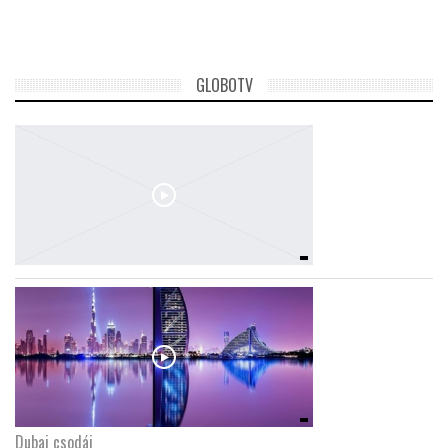
TROPICALMAGAZIN
GLOBOTV
GLOBOTV
AFRIKA TUDÁSTÁR
A NAP SZÉPE
LINKTR.EE
GLOBOZSARU
DOBRAVERO.HU
Dubaj csodái