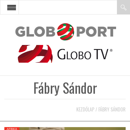
FŐOLDAL
AFRIKA
EURÓPA
Fábry Sándor
ÁZSIA
ÉSZAK-AMERIKA
KEZDŐLAP
/
FÁBRY SÁNDOR
LATIN-AMERIKA
AFRIKA