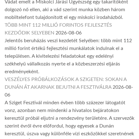
Vádat emelt a Miskolci Járási Ügyészség egy takarítóként
dolgozó nő ellen, aki a vád szerint munka közben három
mobiltelefont tulajdonított el egy miskolci irodaházból.
TÖBB MINT 112 MILLIÓ FORINTOS FEJLESZTÉS
KEZDŐDIK SELYEBEN
2026-08-06
Jelentős beruházás veszi kezdetét Selyében: több mint 112
millió forint értékű fejlesztési munkálatok indulnak el a
településen. A kivitelezési feladatokat egy edelényi
székhelyű vállalkozás nyerte el a közbeszerzési eljárás
eredményeként.
VESZÉLYES PRÓBÁLKOZÁSOK A SZIGETEN: SOKAN A
DUNÁN ÁT AKARNAK BEJUTNI A FESZTIVÁLRA
2026-08-
06
A Sziget Fesztivál minden évben több százezer látogatót
vonz, azonban nem mindenki a hivatalos bejáratokon
keresztül próbál eljutni a rendezvény területére. A szervezők
szerint évről évre előfordul, hogy egyesek a Dunán
keresztül, úszva vagy különféle vízi eszközökkel szeretnének