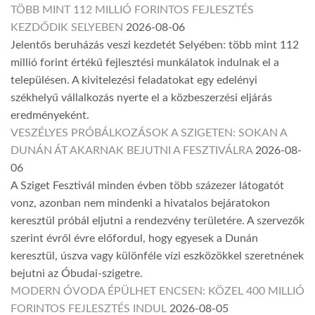
TÖBB MINT 112 MILLIÓ FORINTOS FEJLESZTÉS
KEZDŐDIK SELYEBEN
2026-08-06
Jelentős beruházás veszi kezdetét Selyében: több mint 112
millió forint értékű fejlesztési munkálatok indulnak el a
településen. A kivitelezési feladatokat egy edelényi
székhelyű vállalkozás nyerte el a közbeszerzési eljárás
eredményeként.
VESZÉLYES PRÓBÁLKOZÁSOK A SZIGETEN: SOKAN A
DUNÁN ÁT AKARNAK BEJUTNI A FESZTIVÁLRA
2026-08-
06
A Sziget Fesztivál minden évben több százezer látogatót
vonz, azonban nem mindenki a hivatalos bejáratokon
keresztül próbál eljutni a rendezvény területére. A szervezők
szerint évről évre előfordul, hogy egyesek a Dunán
keresztül, úszva vagy különféle vízi eszközökkel szeretnének
bejutni az Óbudai-szigetre.
MODERN ÓVODA ÉPÜLHET ENCSEN: KÖZEL 400 MILLIÓ
FORINTOS FEJLESZTÉS INDUL
2026-08-05