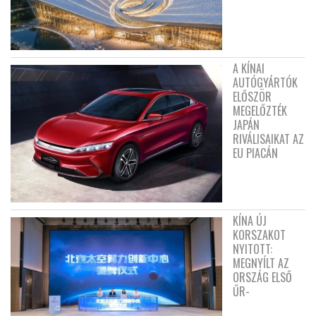
A KÍNAI
AUTÓGYÁRTÓK
ELŐSZÖR
MEGELŐZTÉK
JAPÁN
RIVÁLISAIKAT AZ
EU PIACÁN
KÍNA ÚJ
KORSZAKOT
NYITOTT:
MEGNYÍLT AZ
ORSZÁG ELSŐ
ŰR-