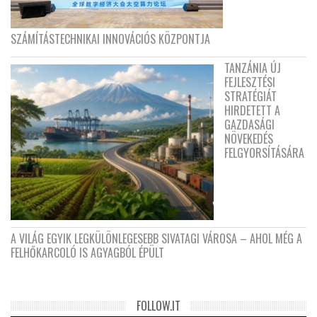
SZÁMÍTÁSTECHNIKAI INNOVÁCIÓS KÖZPONTJA
TANZÁNIA ÚJ
FEJLESZTÉSI
STRATÉGIÁT
HIRDETETT A
GAZDASÁGI
NÖVEKEDÉS
FELGYORSÍTÁSÁRA
A VILÁG EGYIK LEGKÜLÖNLEGESEBB SIVATAGI VÁROSA – AHOL MÉG A
FELHŐKARCOLÓ IS AGYAGBÓL ÉPÜLT
FOLLOW.IT