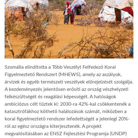
TROPICALMAGAZIN
GLOBOTV
AFRIKA TUDÁSTÁR
Szomália elindította a Több Veszélyt Felfedező Korai
A NAP SZÉPE
Figyelmeztető Rendszert (MHEWS), amely az aszályok,
árvizek és egyéb természeti veszélyek előrejelzését szolgálja.
A kezdeményezés jelentősen erősíti az ország vészhelyzeti
LINKTR.EE
felkészültségét és reagálási képességét. A hatóságok
ambiciózus célt tűztek ki: 2030-ra 42%-kal csökkentenék a
katasztrófákhoz köthető halálozások számát, miközben a
GLOBOZSARU
korai figyelmeztető rendszer lefedettségét a jelenlegi 20%-
ról az egész országra kiterjesztenék. A projekt
DOBRAVERO.HU
megvalósításában az ENSZ Fejlesztési Programja (UNDP)