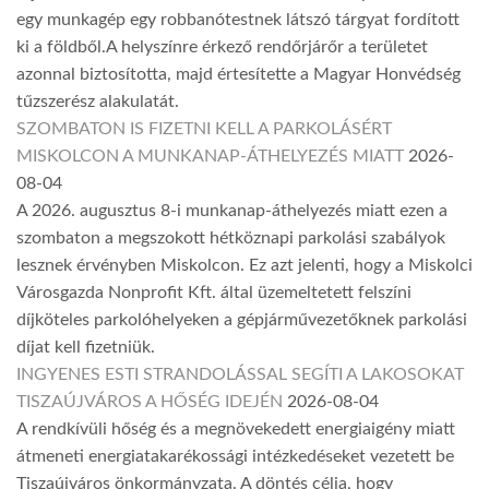
egy munkagép egy robbanótestnek látszó tárgyat fordított
ki a földből.A helyszínre érkező rendőrjárőr a területet
azonnal biztosította, majd értesítette a Magyar Honvédség
tűzszerész alakulatát.
SZOMBATON IS FIZETNI KELL A PARKOLÁSÉRT
MISKOLCON A MUNKANAP-ÁTHELYEZÉS MIATT
2026-
08-04
A 2026. augusztus 8-i munkanap-áthelyezés miatt ezen a
szombaton a megszokott hétköznapi parkolási szabályok
lesznek érvényben Miskolcon. Ez azt jelenti, hogy a Miskolci
Városgazda Nonprofit Kft. által üzemeltetett felszíni
díjköteles parkolóhelyeken a gépjárművezetőknek parkolási
díjat kell fizetniük.
INGYENES ESTI STRANDOLÁSSAL SEGÍTI A LAKOSOKAT
TISZAÚJVÁROS A HŐSÉG IDEJÉN
2026-08-04
A rendkívüli hőség és a megnövekedett energiaigény miatt
átmeneti energiatakarékossági intézkedéseket vezetett be
Tiszaújváros önkormányzata. A döntés célja, hogy