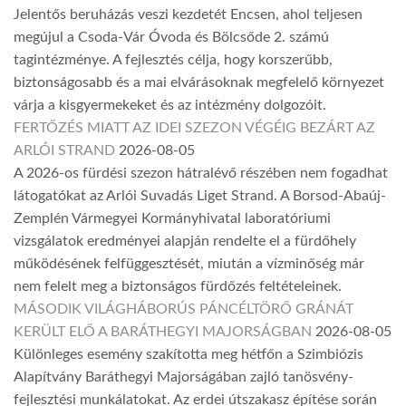
Jelentős beruházás veszi kezdetét Encsen, ahol teljesen
megújul a Csoda-Vár Óvoda és Bölcsőde 2. számú
tagintézménye. A fejlesztés célja, hogy korszerűbb,
biztonságosabb és a mai elvárásoknak megfelelő környezet
várja a kisgyermekeket és az intézmény dolgozóit.
FERTŐZÉS MIATT AZ IDEI SZEZON VÉGÉIG BEZÁRT AZ
ARLÓI STRAND
2026-08-05
A 2026-os fürdési szezon hátralévő részében nem fogadhat
látogatókat az Arlói Suvadás Liget Strand. A Borsod-Abaúj-
Zemplén Vármegyei Kormányhivatal laboratóriumi
vizsgálatok eredményei alapján rendelte el a fürdőhely
működésének felfüggesztését, miután a vízminőség már
nem felelt meg a biztonságos fürdőzés feltételeinek.
MÁSODIK VILÁGHÁBORÚS PÁNCÉLTÖRŐ GRÁNÁT
KERÜLT ELŐ A BARÁTHEGYI MAJORSÁGBAN
2026-08-05
Különleges esemény szakította meg hétfőn a Szimbiózis
Alapítvány Baráthegyi Majorságában zajló tanösvény-
fejlesztési munkálatokat. Az erdei útszakasz építése során