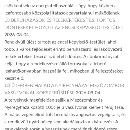
csökkentsék az energiafelhasználást úgy, hogy közben a
legfontosabb közszolgáltatások zavartalanul működjenek.
ÚJ BERUHÁZÁSOK ÉS TELEKÉRTÉKESÍTÉS: FONTOS
DÖNTÉSEKET HOZOTT AZ ENCSI KÉPVISELŐ-TESTÜLET
2026-08-04
Rendkívüli ülést tartott az encsi képviselő-testület, ahol
több, a város fejlődését érintő beruházásról és lakóövezeti
telkek értékesítéséről született döntés. Az önkormányzat
célja, hogy a rendelkezésre álló forrásokat a lehető
leghatékonyabban használja fel, miközben új fejlesztéseket
készít elő.
JÓ ÜTEMBEN HALAD A NYÍREGYHÁZA–MEZŐZOMBOR
VASÚTVONAL KORSZERŰSÍTÉSE
2026-08-04
A terveknek megfelelően zajlik a Mezőzombor és
Nyíregyháza közötti 100c jelű vasútvonal kiemelt felújítása.
A május végén elindított beruházás augusztus végéig tart, és
a rendkívüli nyári hőség sem akadályozta a kivitelezést.A
munkálatok során a hosszúsínek cseréjének döntő része