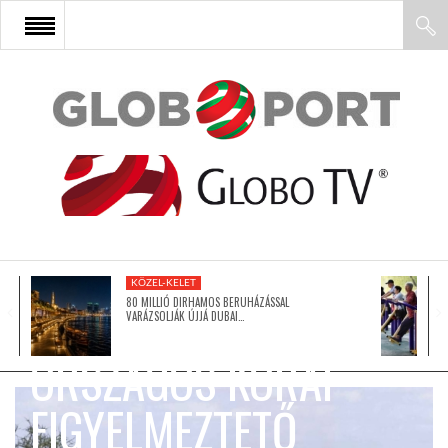
FŐOLDAL
AFRIKA
EURÓPA
FORDULÓPONT
KÖZEL-KELET
ÁZSIA
80 MILLIÓ DIRHAMOS BERUHÁZÁSSAL
SZOMÁLIÁBAN:
VARÁZSOLJÁK ÚJJÁ DUBAI…
ORSZÁGOS KORAI
ÉSZAK-AMERIKA
FIGYELMEZTETŐ
LATIN-AMERIKA