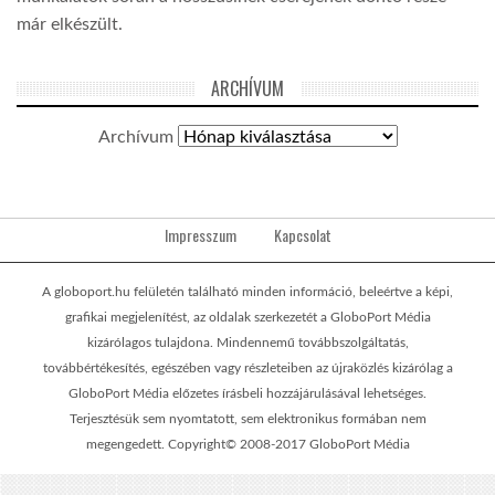
már elkészült.
ARCHÍVUM
Archívum
Impresszum
Kapcsolat
A globoport.hu felületén található minden információ, beleértve a képi,
grafikai megjelenítést, az oldalak szerkezetét a GloboPort Média
kizárólagos tulajdona. Mindennemű továbbszolgáltatás,
továbbértékesítés, egészében vagy részleteiben az újraközlés kizárólag a
GloboPort Média előzetes írásbeli hozzájárulásával lehetséges.
Terjesztésük sem nyomtatott, sem elektronikus formában nem
megengedett. Copyright© 2008-2017 GloboPort Média