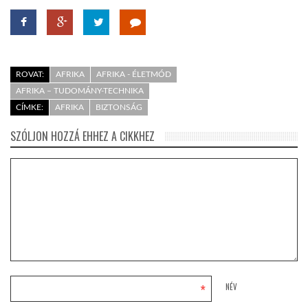
ROVAT:
AFRIKA
AFRIKA - ÉLETMÓD
AFRIKA – TUDOMÁNY-TECHNIKA
CÍMKE:
AFRIKA
BIZTONSÁG
SZÓLJON HOZZÁ EHHEZ A CIKKHEZ
*
NÉV