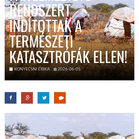
RENDSZERT
KÖZEL-KELET
INDÍTOTTAK A
TERMÉSZETI
AUSZTRÁLIA
KATASZTRÓFÁK ELLEN!
A VILÁG ITTHON
KONYECSNI ERIKA
2026-06-05
MÉDIA
GLOBOTV BP
HÍR3D