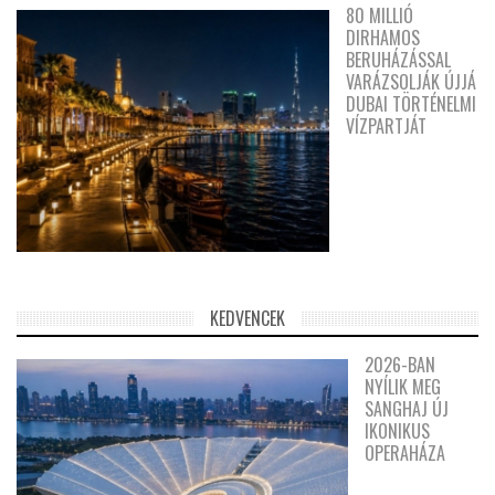
80 MILLIÓ
DIRHAMOS
BERUHÁZÁSSAL
VARÁZSOLJÁK ÚJJÁ
DUBAI TÖRTÉNELMI
VÍZPARTJÁT
KEDVENCEK
2026-BAN
NYÍLIK MEG
SANGHAJ ÚJ
IKONIKUS
OPERAHÁZA