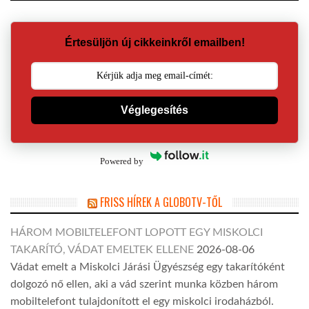
Értesüljön új cikkeinkről emailben!
Véglegesítés
Powered by
FRISS HÍREK A GLOBOTV-TŐL
HÁROM MOBILTELEFONT LOPOTT EGY MISKOLCI
TAKARÍTÓ, VÁDAT EMELTEK ELLENE
2026-08-06
Vádat emelt a Miskolci Járási Ügyészség egy takarítóként
dolgozó nő ellen, aki a vád szerint munka közben három
mobiltelefont tulajdonított el egy miskolci irodaházból.