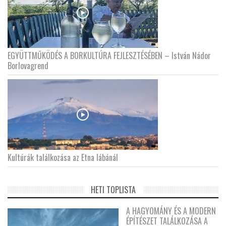
EGYÜTTMŰKÖDÉS A BORKULTÚRA FEJLESZTÉSÉBEN – István Nádor
Borlovagrend
Kultúrák találkozása az Etna lábánál
HETI TOPLISTA
A HAGYOMÁNY ÉS A MODERN
ÉPÍTÉSZET TALÁLKOZÁSA A