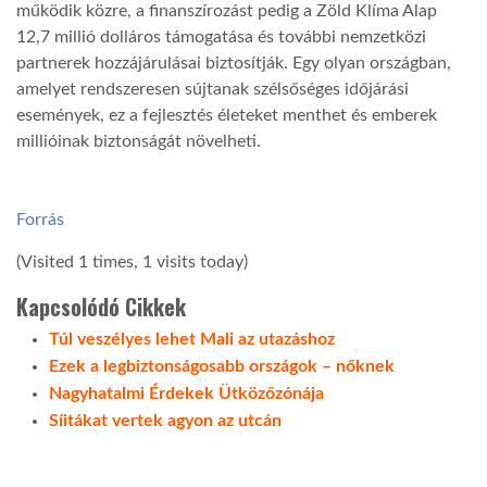
működik közre, a finanszírozást pedig a Zöld Klíma Alap
12,7 millió dolláros támogatása és további nemzetközi
LATIMO.HU
partnerek hozzájárulásai biztosítják. Egy olyan országban,
amelyet rendszeresen sújtanak szélsőséges időjárási
események, ez a fejlesztés életeket menthet és emberek
GLOBOBOOK
millióinak biztonságát növelheti.
Forrás
(Visited 1 times, 1 visits today)
Kapcsolódó Cikkek
Túl veszélyes lehet Mali az utazáshoz
Ezek a legbiztonságosabb országok – nőknek
Nagyhatalmi Érdekek Ütközőzónája
Síitákat vertek agyon az utcán