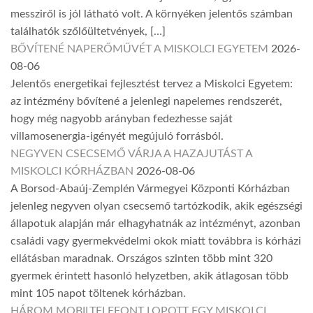
messziről is jól látható volt. A környéken jelentős számban
találhatók szőlőültetvények, […]
BŐVÍTENÉ NAPERŐMŰVÉT A MISKOLCI EGYETEM
2026-
08-06
Jelentős energetikai fejlesztést tervez a Miskolci Egyetem:
az intézmény bővítené a jelenlegi napelemes rendszerét,
hogy még nagyobb arányban fedezhesse saját
villamosenergia-igényét megújuló forrásból.
NEGYVEN CSECSEMŐ VÁRJA A HAZAJUTÁST A
MISKOLCI KÓRHÁZBAN
2026-08-06
A Borsod-Abaúj-Zemplén Vármegyei Központi Kórházban
jelenleg negyven olyan csecsemő tartózkodik, akik egészségi
állapotuk alapján már elhagyhatnák az intézményt, azonban
családi vagy gyermekvédelmi okok miatt továbbra is kórházi
ellátásban maradnak. Országos szinten több mint 320
gyermek érintett hasonló helyzetben, akik átlagosan több
mint 105 napot töltenek kórházban.
HÁROM MOBILTELEFONT LOPOTT EGY MISKOLCI