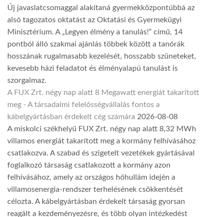
Új javaslatcsomaggal alakítaná gyermekközpontúbbá az
alsó tagozatos oktatást az Oktatási és Gyermekügyi
Minisztérium. A „Legyen élmény a tanulás!” című, 14
pontból álló szakmai ajánlás többek között a tanórák
hosszának rugalmasabb kezelését, hosszabb szüneteket,
kevesebb házi feladatot és élményalapú tanulást is
szorgalmaz.
A FUX Zrt. négy nap alatt 8 Megawatt energiát takarított
meg - A társadalmi felelősségvállalás fontos a
kábelgyártásban érdekelt cég számára
2026-08-08
A miskolci székhelyű FUX Zrt. négy nap alatt 8,32 MWh
villamos energiát takarított meg a kormány felhívásához
csatlakozva. A szabad és szigetelt vezetékek gyártásával
foglalkozó társaság csatlakozott a kormány azon
felhívásához, amely az országos hőhullám idején a
villamosenergia-rendszer terhelésének csökkentését
célozta. A kábelgyártásban érdekelt társaság gyorsan
reagált a kezdeményezésre, és több olyan intézkedést