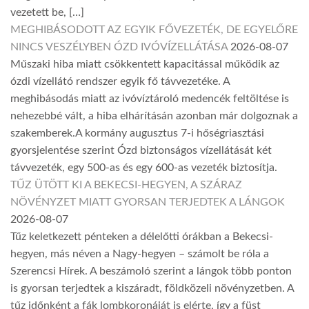
vezetett be, […]
MEGHIBÁSODOTT AZ EGYIK FŐVEZETÉK, DE EGYELŐRE
NINCS VESZÉLYBEN ÓZD IVÓVÍZELLÁTÁSA
2026-08-07
Műszaki hiba miatt csökkentett kapacitással működik az
ózdi vízellátó rendszer egyik fő távvezetéke. A
meghibásodás miatt az ivóvíztároló medencék feltöltése is
nehezebbé vált, a hiba elhárításán azonban már dolgoznak a
szakemberek.A kormány augusztus 7-i hőségriasztási
gyorsjelentése szerint Ózd biztonságos vízellátását két
távvezeték, egy 500-as és egy 600-as vezeték biztosítja.
TŰZ ÜTÖTT KI A BEKECSI-HEGYEN, A SZÁRAZ
NÖVÉNYZET MIATT GYORSAN TERJEDTEK A LÁNGOK
2026-08-07
Tűz keletkezett pénteken a délelőtti órákban a Bekecsi-
hegyen, más néven a Nagy-hegyen – számolt be róla a
Szerencsi Hírek. A beszámoló szerint a lángok több ponton
is gyorsan terjedtek a kiszáradt, földközeli növényzetben. A
tűz időnként a fák lombkoronáját is elérte, így a füst