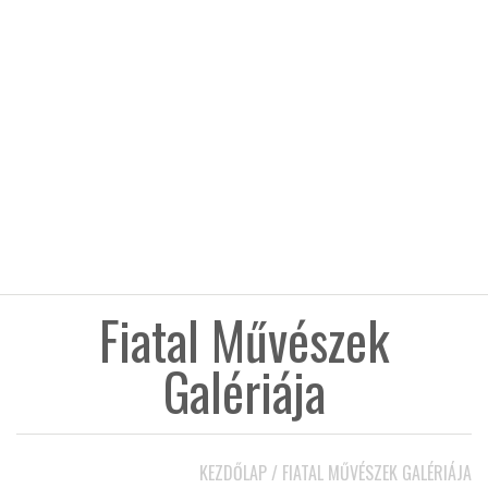
KÖZEL-KELET
AUSZTRÁLIA
A VILÁG ITTHON
MÉDIA
Fiatal Művészek
Galériája
GLOBOTV BP
HÍR3D
KEZDŐLAP
/
FIATAL MŰVÉSZEK GALÉRIÁJA