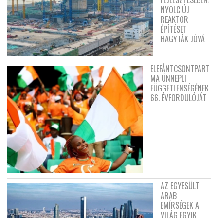
FEJLESZTÉSÉBEN:
NYOLC ÚJ
REAKTOR
ÉPÍTÉSÉT
HAGYTÁK JÓVÁ
ELEFÁNTCSONTPART
MA ÜNNEPLI
FÜGGETLENSÉGÉNEK
66. ÉVFORDULÓJÁT
AZ EGYESÜLT
ARAB
EMÍRSÉGEK A
VILÁG EGYIK