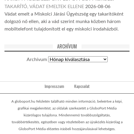
TAKARÍTÓ, VÁDAT EMELTEK ELLENE
2026-08-06
Vádat emelt a Miskolci Járási Ügyészség egy takarítóként
dolgozó nő ellen, aki a vád szerint munka közben három
mobiltelefont tulajdonított el egy miskolci irodaházból.
ARCHÍVUM
Archívum
Impresszum
Kapcsolat
A globoport.hu felületén található minden információ, beleértve a képi,
grafikai megjelenítést, az oldalak szerkezetét a GloboPort Média
kizárólagos tulajdona. Mindennemű továbbszolgáltatás,
továbbértékesítés, egészében vagy részleteiben az újraközlés kizárólag a
GloboPort Média előzetes írásbeli hozzájárulásával lehetséges.