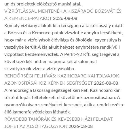
uniós projektek előkészítő munkálatai.
VÍZPÓTLÁSSAL MENTENÉK A KISZÁRADÓ BÓZSVÁT ÉS
A KEMENCE-PATAKOT
2026-08-08
Komoly vízhiány alakult ki a térségben a tartós aszály miatt:
a Bózsva és a Kemence-patak vízszintje annyira lecsökkent,
hogy már a vízfolyások élővilága és ökológiai egyensúlya is
veszélybe került.A kialakult helyzet enyhítésére rendkívüli
vízpótlást kezdeményeztek. A Perlit-92 Kft. segítségével a
következő két hétben naponta két alkalommal
szivattyúznak vizet a vízfolyásokba.
RENDŐRSÉGI FELHÍVÁS: KAZINCBARCIKAI TOLVAJOK
AZONOSÍTÁSÁHOZ KÉRNEK SEGÍTSÉGET
2026-08-08
A rendőrség a lakosság segítségét kéri két, Kazincbarcikán
történt lopás feltételezett elkövetőinek azonosításában. A
nyomozók olyan személyeket keresnek, akik a rendelkezésre
álló kamerafelvételeken láthatók.
RÖVIDEBB TANÓRÁK ÉS KEVESEBB HÁZI FELADAT
JÖHET AZ ALSÓ TAGOZATON
2026-08-08