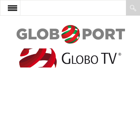
FŐOLDAL
AFRIKA
EURÓPA
ÁZSIA
ÉSZAK-AMERIKA
LATIN-AMERIKA