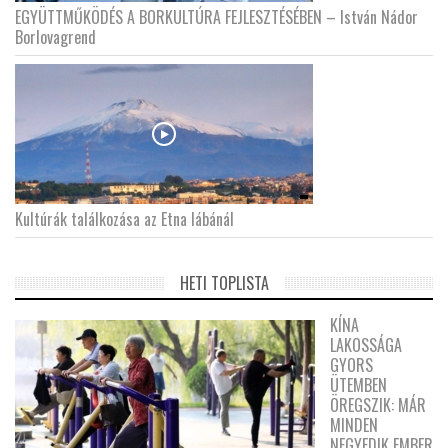
EGYÜTTMŰKÖDÉS A BORKULTÚRA FEJLESZTÉSÉBEN – István Nádor
Borlovagrend
Kultúrák találkozása az Etna lábánál
HETI TOPLISTA
KÍNA
LAKOSSÁGA
GYORS
ÜTEMBEN
ÖREGSZIK: MÁR
MINDEN
NEGYEDIK EMBER