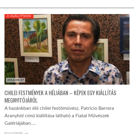
TROPICALMAGAZIN
A VILÁG ITTHON
GLOBOTV
AFRIKA TUDÁSTÁR
A NAP SZÉPE
2016-09-17
LINKTR.EE
CHILEI FESTMÉNYEK A HÉLIÁBAN – KÉPEK EGY KIÁLLÍTÁS
MEGNYITÓJÁRÓL
A hazánkban élő chilei festőművész, Patricio Barrera
GLOBOZSARU
Aranyhíd című kiállítása látható a Fiatal Művészek
Galériájában.…
DOBRAVERO.HU
FOLYTATÁS →