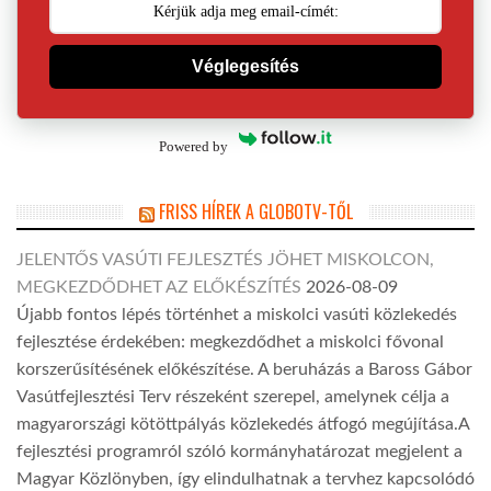
Véglegesítés
Powered by
FRISS HÍREK A GLOBOTV-TŐL
JELENTŐS VASÚTI FEJLESZTÉS JÖHET MISKOLCON,
MEGKEZDŐDHET AZ ELŐKÉSZÍTÉS
2026-08-09
Újabb fontos lépés történhet a miskolci vasúti közlekedés
fejlesztése érdekében: megkezdődhet a miskolci fővonal
korszerűsítésének előkészítése. A beruházás a Baross Gábor
Vasútfejlesztési Terv részeként szerepel, amelynek célja a
magyarországi kötöttpályás közlekedés átfogó megújítása.A
fejlesztési programról szóló kormányhatározat megjelent a
Magyar Közlönyben, így elindulhatnak a tervhez kapcsolódó