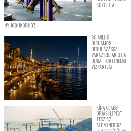
KÖZELÍT A
NYUGDÍJKORHOZ
80 MILLIÓ
DIRHAMOS
BERUHÁZÁSSAL
VARÁZSOLJÁK ÚJJÁ
DUBAI TÖRTÉNELMI
VÍZPARTJÁT
KÍNA ÚJABB
ÓRIÁSI LÉPÉST
TESZ AZ
ATOMENERGIA