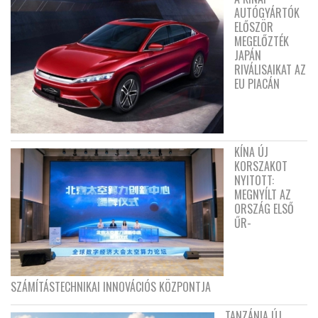
AUTÓGYÁRTÓK
ELŐSZÖR
MEGELŐZTÉK
JAPÁN
RIVÁLISAIKAT AZ
EU PIACÁN
KÍNA ÚJ
KORSZAKOT
NYITOTT:
MEGNYÍLT AZ
ORSZÁG ELSŐ
ŰR-
SZÁMÍTÁSTECHNIKAI INNOVÁCIÓS KÖZPONTJA
TANZÁNIA ÚJ