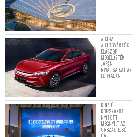
A KÍNAI
AUTÓGYÁRTÓK
ELŐSZÖR
MEGELŐZTÉK
JAPÁN
RIVÁLISAIKAT AZ
EU PIACÁN
KÍNA ÚJ
KORSZAKOT
NYITOTT:
MEGNYÍLT AZ
ORSZÁG ELSŐ
ŰR-