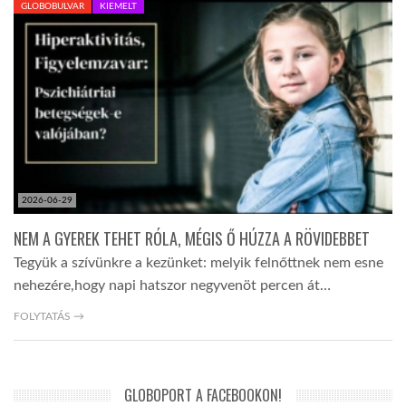
GLOBOBULVAR
KIEMELT
TROPICALMAGAZIN
GLOBOTV
AFRIKA TUDÁSTÁR
2026-06-29
A NAP SZÉPE
NEM A GYEREK TEHET RÓLA, MÉGIS Ő HÚZZA A RÖVIDEBBET
Tegyük a szívünkre a kezünket: melyik felnőttnek nem esne
LINKTR.EE
nehezére,hogy napi hatszor negyvenöt percen át…
FOLYTATÁS →
GLOBOZSARU
DOBRAVERO.HU
GLOBOPORT A FACEBOOKON!