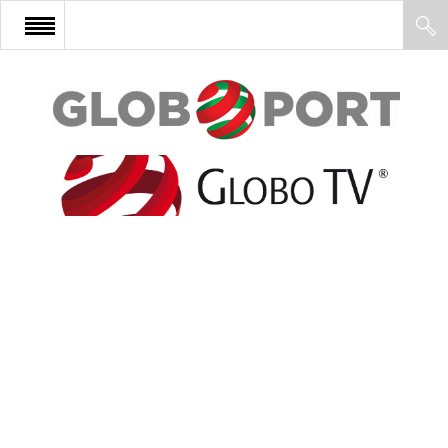
FŐOLDAL
AFRIKA
EURÓPA
ÁZSIA
ÉSZAK-AMERIKA
LATIN-AMERIKA