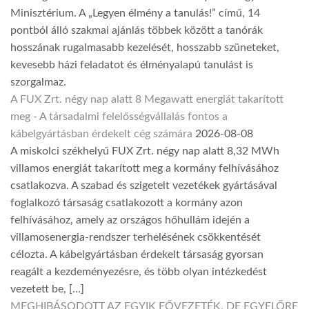
Minisztérium. A „Legyen élmény a tanulás!” című, 14
pontból álló szakmai ajánlás többek között a tanórák
hosszának rugalmasabb kezelését, hosszabb szüneteket,
kevesebb házi feladatot és élményalapú tanulást is
szorgalmaz.
A FUX Zrt. négy nap alatt 8 Megawatt energiát takarított
meg - A társadalmi felelősségvállalás fontos a
kábelgyártásban érdekelt cég számára
2026-08-08
A miskolci székhelyű FUX Zrt. négy nap alatt 8,32 MWh
villamos energiát takarított meg a kormány felhívásához
csatlakozva. A szabad és szigetelt vezetékek gyártásával
foglalkozó társaság csatlakozott a kormány azon
felhívásához, amely az országos hőhullám idején a
villamosenergia-rendszer terhelésének csökkentését
célozta. A kábelgyártásban érdekelt társaság gyorsan
reagált a kezdeményezésre, és több olyan intézkedést
vezetett be, […]
MEGHIBÁSODOTT AZ EGYIK FŐVEZETÉK, DE EGYELŐRE