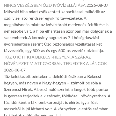
NINCS VESZÉLYBEN ÓZD IVÓVÍZELLÁTÁSA
2026-08-07
Műszaki hiba miatt csökkentett kapacitással működik az
ózdi vízellátó rendszer egyik fő távvezetéke. A
meghibásodás miatt az ivóvíztároló medencék feltöltése is
nehezebbé vált, a hiba elhárításán azonban már dolgoznak a
szakemberek.A kormány augusztus 7-i hőségriasztási
gyorsjelentése szerint Ózd biztonságos vízellátását két
távvezeték, egy 500-as és egy 600-as vezeték biztosítja.
TŰZ ÜTÖTT KI A BEKECSI-HEGYEN, A SZÁRAZ
NÖVÉNYZET MIATT GYORSAN TERJEDTEK A LÁNGOK
2026-08-07
Tűz keletkezett pénteken a délelőtti órákban a Bekecsi-
hegyen, más néven a Nagy-hegyen – számolt be róla a
Szerencsi Hírek. A beszámoló szerint a lángok több ponton
is gyorsan terjedtek a kiszáradt, földközeli növényzetben. A
tűz időnként a fák lombkoronáját is elérte, így a füst
messziről is jól látható volt. A környéken jelentős számban
találhatók szőlőültetvények, […]