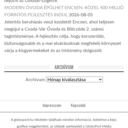
bejutni az Óbudai-szigetre.
MODERN ÓVODA ÉPÜLHET ENCSEN: KÖZEL 400 MILLIÓ
FORINTOS FEJLESZTÉS INDUL
2026-08-05
Jelentős beruházás veszi kezdetét Encsen, ahol teljesen
megújul a Csoda-Vár Óvoda és Bölcsőde 2. számú
tagintézménye. A fejlesztés célja, hogy korszerűbb,
biztonságosabb és a mai elvárásoknak megfelelő környezet
várja a kisgyermekeket és az intézmény dolgozóit.
ARCHÍVUM
Archívum
Impresszum
Kapcsolat
A globoport.hu felületén található minden információ, beleértve a képi,
grafikai megjelenítést, az oldalak szerkezetét a GloboPort Média