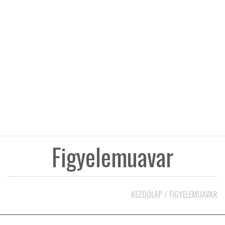
KÖZEL-KELET
AUSZTRÁLIA
A VILÁG ITTHON
MÉDIA
Figyelemuavar
GLOBOTV BP
KEZDŐLAP
/
FIGYELEMUAVAR
HÍR3D