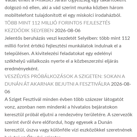
Vádat emelt a Miskolci Járási Ügyészség egy takarítóként
dolgozó nő ellen, aki a vád szerint munka közben három
mobiltelefont tulajdonított el egy miskolci irodaházból.
TÖBB MINT 112 MILLIÓ FORINTOS FEJLESZTÉS
KEZDŐDIK SELYEBEN
2026-08-06
Jelentős beruházás veszi kezdetét Selyében: több mint 112
millió forint értékű fejlesztési munkálatok indulnak el a
településen. A kivitelezési feladatokat egy edelényi
székhelyű vállalkozás nyerte el a közbeszerzési eljárás
eredményeként.
VESZÉLYES PRÓBÁLKOZÁSOK A SZIGETEN: SOKAN A
DUNÁN ÁT AKARNAK BEJUTNI A FESZTIVÁLRA
2026-08-
06
A Sziget Fesztivál minden évben több százezer látogatót
vonz, azonban nem mindenki a hivatalos bejáratokon
keresztül próbál eljutni a rendezvény területére. A szervezők
szerint évről évre előfordul, hogy egyesek a Dunán
keresztül, úszva vagy különféle vízi eszközökkel szeretnének