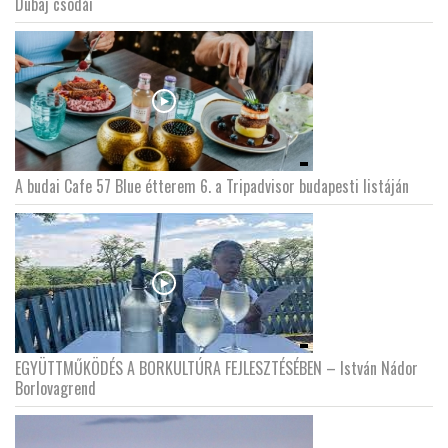
Dubaj csodái
A budai Cafe 57 Blue étterem 6. a Tripadvisor budapesti listáján
EGYÜTTMŰKÖDÉS A BORKULTÚRA FEJLESZTÉSÉBEN – István Nádor
Borlovagrend