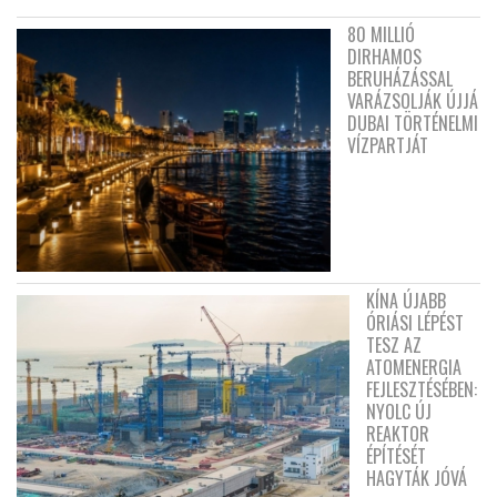
80 MILLIÓ
DIRHAMOS
BERUHÁZÁSSAL
VARÁZSOLJÁK ÚJJÁ
DUBAI TÖRTÉNELMI
VÍZPARTJÁT
KÍNA ÚJABB
ÓRIÁSI LÉPÉST
TESZ AZ
ATOMENERGIA
FEJLESZTÉSÉBEN:
NYOLC ÚJ
REAKTOR
ÉPÍTÉSÉT
HAGYTÁK JÓVÁ