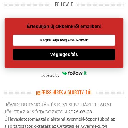
FOLLOW.IT
Értesüljön új cikkeinkről emailben!
Véglegesítés
Powered by
FRISS HÍREK A GLOBOTV-TŐL
RÖVIDEBB TANÓRÁK ÉS KEVESEBB HÁZI FELADAT
JÖHET AZ ALSÓ TAGOZATON
2026-08-08
Új javaslatcsomaggal alakítaná gyermekközpontúbbá az
alsó tagozatos oktatást az Oktatási és Gyermekügyi