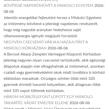
BŐVÍTENÉ NAPERŐMŰVÉT A MISKOLCI EGYETEM
2026-
08-06
Jelentős energetikai fejlesztést tervez a Miskolci Egyetem:
az intézmény bővítené a jelenlegi napelemes rendszerét,
hogy még nagyobb arányban fedezhesse saját
villamosenergia-igényét megújuló forrásból.
NEGYVEN CSECSEMŐ VÁRJA A HAZAJUTÁST A
MISKOLCI KÓRHÁZBAN
2026-08-06
A Borsod-Abaúj-Zemplén Vármegyei Központi Kórházban
jelenleg negyven olyan csecsemő tartózkodik, akik egészségi
állapotuk alapján már elhagyhatnák az intézményt, azonban
családi vagy gyermekvédelmi okok miatt továbbra is kórházi
ellátásban maradnak. Országos szinten több mint 320
gyermek érintett hasonló helyzetben, akik átlagosan több
mint 105 napot töltenek kórházban.
HÁROM MOBILTELEFONT LOPOTT EGY MISKOLCI
TAKARÍTÓ, VÁDAT EMELTEK ELLENE
2026-08-06