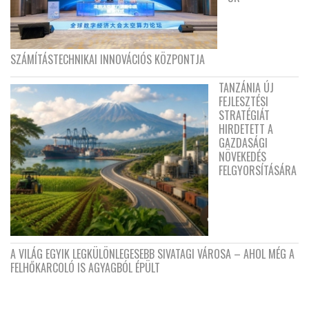
SZÁMÍTÁSTECHNIKAI INNOVÁCIÓS KÖZPONTJA
TANZÁNIA ÚJ
FEJLESZTÉSI
STRATÉGIÁT
HIRDETETT A
GAZDASÁGI
NÖVEKEDÉS
FELGYORSÍTÁSÁRA
A VILÁG EGYIK LEGKÜLÖNLEGESEBB SIVATAGI VÁROSA – AHOL MÉG A
FELHŐKARCOLÓ IS AGYAGBÓL ÉPÜLT