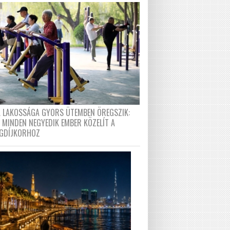
A LAKOSSÁGA GYORS ÜTEMBEN ÖREGSZIK:
 MINDEN NEGYEDIK EMBER KÖZELÍT A
GDÍJKORHOZ