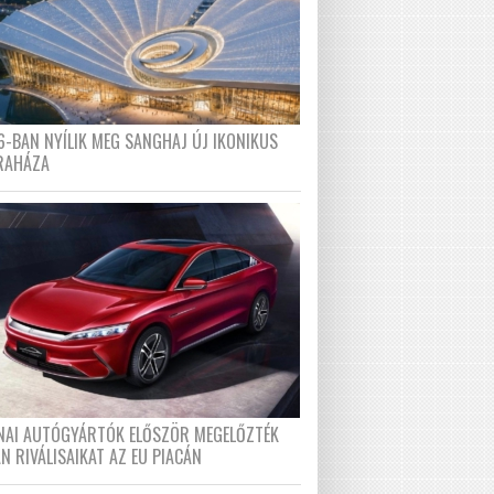
6-BAN NYÍLIK MEG SANGHAJ ÚJ IKONIKUS
RAHÁZA
ÍNAI AUTÓGYÁRTÓK ELŐSZÖR MEGELŐZTÉK
N RIVÁLISAIKAT AZ EU PIACÁN