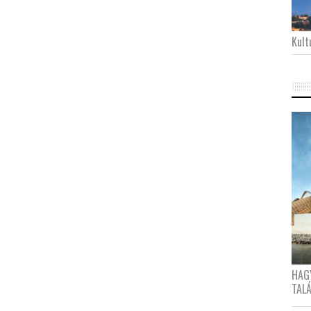
Kultu
HAG
TAL