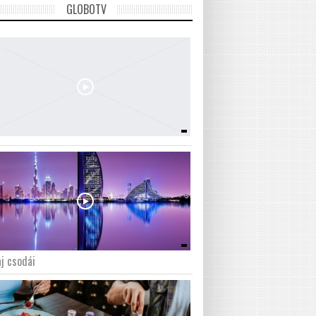
GLOBOTV
j csodái