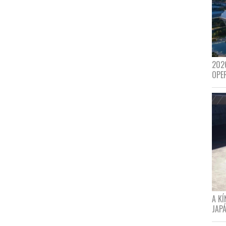
202
OPE
A K
JAPÁ