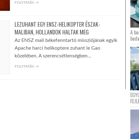
FOLYTATÁS →
LEZUHANT EGY ENSZ-HELIKOPTER ÉSZAK-
MALIBAN, HOLLANDOK HALTAK MEG
A bu
buda
Az ENSZ mali békefenntartó missziójának egyik
Apache harci helikoptere zuhant le Gao
közelében. A szerencsétlenségben…
FOLYTATÁS →
EGY
FEJL