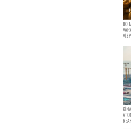
80 
VAR
VÍZ
KÍNA
ATO
REA