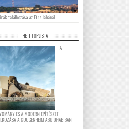
́rák találkozása az Etna lábánál
HETI TOPLISTA
A
YOMÁNY ÉS A MODERN ÉPÍTÉSZET
ÁLKOZÁSA A GUGGENHEIM ABU DHABIBAN