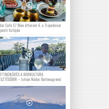
dai Cafe 57 Blue étterem 6. a Tripadvisor
pesti listáján
ÜTTMŰKÖDÉS A BORKULTÚRA
ESZTÉSÉBEN – István Nádor Borlovagrend