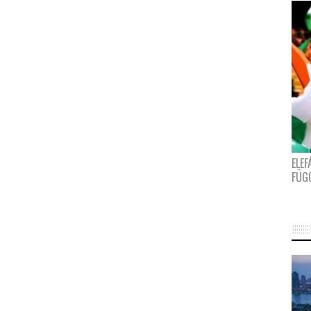
ELE
FÜG