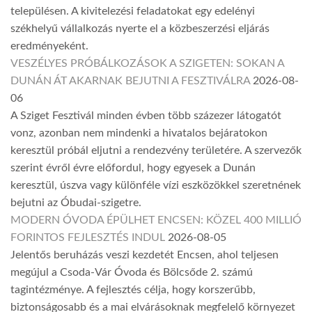
településen. A kivitelezési feladatokat egy edelényi
székhelyű vállalkozás nyerte el a közbeszerzési eljárás
eredményeként.
VESZÉLYES PRÓBÁLKOZÁSOK A SZIGETEN: SOKAN A
DUNÁN ÁT AKARNAK BEJUTNI A FESZTIVÁLRA
2026-08-
06
A Sziget Fesztivál minden évben több százezer látogatót
vonz, azonban nem mindenki a hivatalos bejáratokon
keresztül próbál eljutni a rendezvény területére. A szervezők
szerint évről évre előfordul, hogy egyesek a Dunán
keresztül, úszva vagy különféle vízi eszközökkel szeretnének
bejutni az Óbudai-szigetre.
MODERN ÓVODA ÉPÜLHET ENCSEN: KÖZEL 400 MILLIÓ
FORINTOS FEJLESZTÉS INDUL
2026-08-05
Jelentős beruházás veszi kezdetét Encsen, ahol teljesen
megújul a Csoda-Vár Óvoda és Bölcsőde 2. számú
tagintézménye. A fejlesztés célja, hogy korszerűbb,
biztonságosabb és a mai elvárásoknak megfelelő környezet