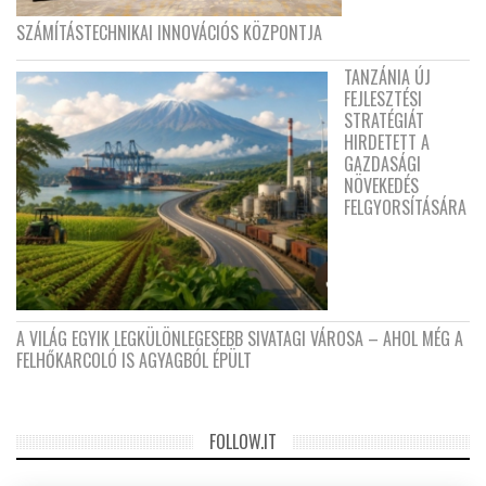
SZÁMÍTÁSTECHNIKAI INNOVÁCIÓS KÖZPONTJA
TANZÁNIA ÚJ
FEJLESZTÉSI
STRATÉGIÁT
HIRDETETT A
GAZDASÁGI
NÖVEKEDÉS
FELGYORSÍTÁSÁRA
A VILÁG EGYIK LEGKÜLÖNLEGESEBB SIVATAGI VÁROSA – AHOL MÉG A
FELHŐKARCOLÓ IS AGYAGBÓL ÉPÜLT
FOLLOW.IT