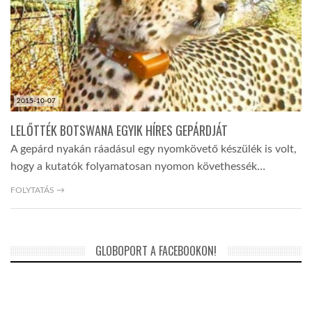
LATIMO.HU
GLOBOBOOK
2015-10-07
LELŐTTÉK BOTSWANA EGYIK HÍRES GEPÁRDJÁT
A gepárd nyakán ráadásul egy nyomkövető készülék is volt,
hogy a kutatók folyamatosan nyomon követhessék…
FOLYTATÁS →
GLOBOPORT A FACEBOOKON!