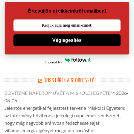
Értesüljön új cikkeinkről emailben!
Véglegesítés
Powered by
FRISS HÍREK A GLOBOTV-TŐL
BŐVÍTENÉ NAPERŐMŰVÉT A MISKOLCI EGYETEM
2026-
08-06
Jelentős energetikai fejlesztést tervez a Miskolci Egyetem:
az intézmény bővítené a jelenlegi napelemes rendszerét,
hogy még nagyobb arányban fedezhesse saját
villamosenergia-igényét megújuló forrásból.