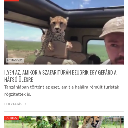
KÖZEL-KELET
AUSZTRÁLIA
A VILÁG ITTHON
2018-03-31
MÉDIA
ILYEN AZ, AMIKOR A SZAFARITÚRÁN BEUGRIK EGY GEPÁRD A
HÁTSÓ ÜLÉSRE
Tanzániában történt az eset, amit a halálra rémült turisták
rögzítettek is.
GLOBOTV BP
FOLYTATÁS →
AFRIKA
HÍR3D