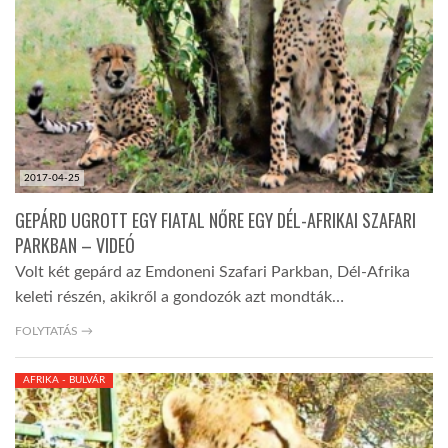
TROPICALMAGAZIN
GLOBOTV
AFRIKA TUDÁSTÁR
2017-04-25
GEPÁRD UGROTT EGY FIATAL NŐRE EGY DÉL-AFRIKAI SZAFARI
A NAP SZÉPE
PARKBAN – VIDEÓ
Volt két gepárd az Emdoneni Szafari Parkban, Dél-Afrika
keleti részén, akikről a gondozók azt mondták…
LINKTR.EE
FOLYTATÁS →
GLOBOZSARU
AFRIKA - BULVÁR
DOBRAVERO.HU