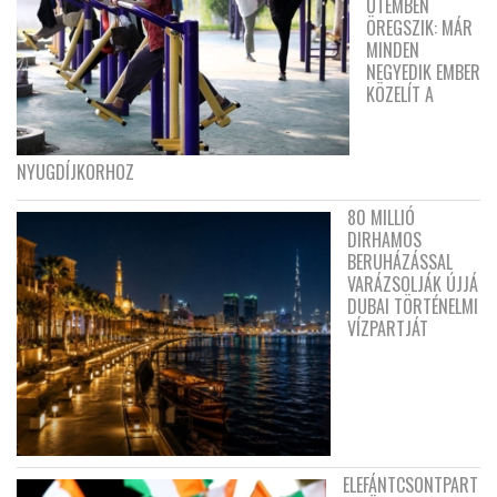
ÜTEMBEN
ÖREGSZIK: MÁR
MINDEN
NEGYEDIK EMBER
KÖZELÍT A
NYUGDÍJKORHOZ
80 MILLIÓ
DIRHAMOS
BERUHÁZÁSSAL
VARÁZSOLJÁK ÚJJÁ
DUBAI TÖRTÉNELMI
VÍZPARTJÁT
ELEFÁNTCSONTPART