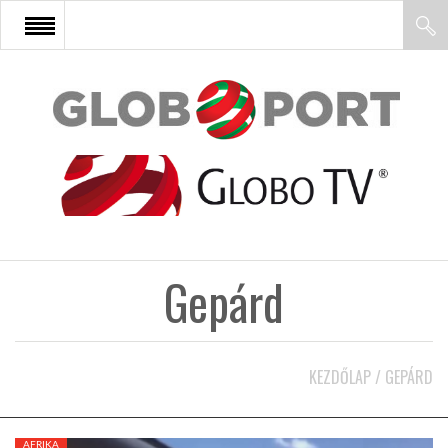
FŐOLDAL
AFRIKA
EURÓPA
Gepárd
ÁZSIA
ÉSZAK-AMERIKA
KEZDŐLAP
/
GEPÁRD
LATIN-AMERIKA
AFRIKA