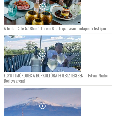
A budai Cafe 57 Blue étterem 6. a Tripadvisor budapesti listáján
EGYÜTTMŰKÖDÉS A BORKULTÚRA FEJLESZTÉSÉBEN – István Nádor
Borlovagrend