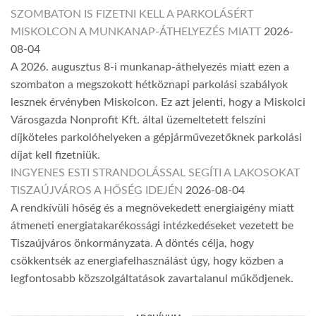
SZOMBATON IS FIZETNI KELL A PARKOLÁSÉRT
MISKOLCON A MUNKANAP-ÁTHELYEZÉS MIATT
2026-
08-04
A 2026. augusztus 8-i munkanap-áthelyezés miatt ezen a
szombaton a megszokott hétköznapi parkolási szabályok
lesznek érvényben Miskolcon. Ez azt jelenti, hogy a Miskolci
Városgazda Nonprofit Kft. által üzemeltetett felszíni
díjköteles parkolóhelyeken a gépjárművezetőknek parkolási
díjat kell fizetniük.
INGYENES ESTI STRANDOLÁSSAL SEGÍTI A LAKOSOKAT
TISZAÚJVÁROS A HŐSÉG IDEJÉN
2026-08-04
A rendkívüli hőség és a megnövekedett energiaigény miatt
átmeneti energiatakarékossági intézkedéseket vezetett be
Tiszaújváros önkormányzata. A döntés célja, hogy
csökkentsék az energiafelhasználást úgy, hogy közben a
legfontosabb közszolgáltatások zavartalanul működjenek.