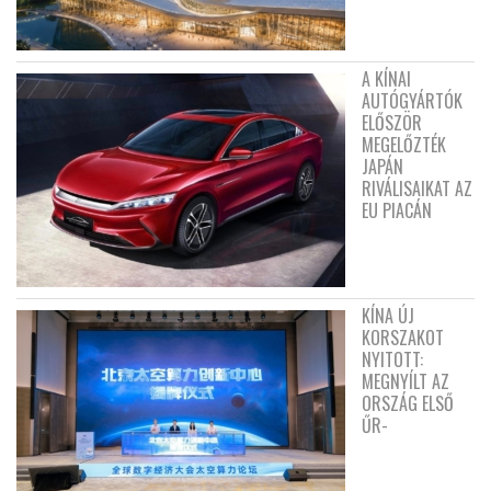
A KÍNAI
AUTÓGYÁRTÓK
ELŐSZÖR
MEGELŐZTÉK
JAPÁN
RIVÁLISAIKAT AZ
EU PIACÁN
KÍNA ÚJ
KORSZAKOT
NYITOTT:
MEGNYÍLT AZ
ORSZÁG ELSŐ
ŰR-