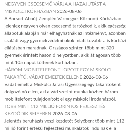
NEGYVEN CSECSEMŐ VÁRJA A HAZAJUTÁST A
MISKOLCI KÓRHÁZBAN
2026-08-06
A Borsod-Abaúj-Zemplén Vármegyei Központi Kórházban
jelenleg negyven olyan csecsemő tartózkodik, akik egészségi
állapotuk alapján már elhagyhatnák az intézményt, azonban
családi vagy gyermekvédelmi okok miatt továbbra is kórházi
ellátásban maradnak. Országos szinten több mint 320
gyermek érintett hasonló helyzetben, akik átlagosan több
mint 105 napot töltenek kórházban.
HÁROM MOBILTELEFONT LOPOTT EGY MISKOLCI
TAKARÍTÓ, VÁDAT EMELTEK ELLENE
2026-08-06
Vádat emelt a Miskolci Járási Ügyészség egy takarítóként
dolgozó nő ellen, aki a vád szerint munka közben három
mobiltelefont tulajdonított el egy miskolci irodaházból.
TÖBB MINT 112 MILLIÓ FORINTOS FEJLESZTÉS
KEZDŐDIK SELYEBEN
2026-08-06
Jelentős beruházás veszi kezdetét Selyében: több mint 112
millió forint értékű fejlesztési munkálatok indulnak el a