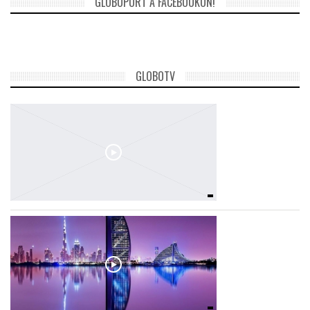
GLOBOPORT A FACEBOOKON!
TROPICALMAGAZIN
GLOBOTV
GLOBOTV
AFRIKA TUDÁSTÁR
A NAP SZÉPE
LINKTR.EE
GLOBOZSARU
DOBRAVERO.HU