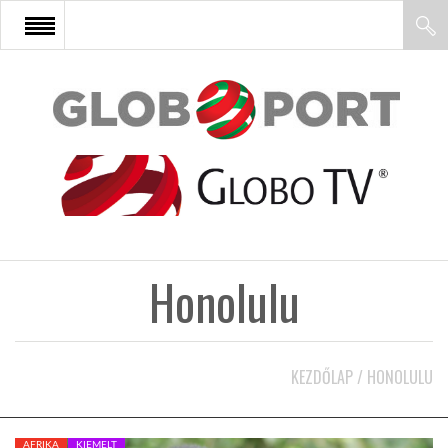
FŐOLDAL
AFRIKA
EURÓPA
Honolulu
ÁZSIA
ÉSZAK-AMERIKA
KEZDŐLAP
/
HONOLULU
LATIN-AMERIKA
AFRIKA
KIEMELT