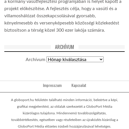
a kormány vasútfejlesztési programjában is helyet kapott a
projekt előkészítése. A fejlesztés célja, hogy a vasúti és a
villamoshálózat összekapcsolásával gyorsabb,
kényelmesebb és versenyképesebb közösségi közlekedést
biztosítson a térség közel 300 ezer lakója számára.
ARCHÍVUM
Archívum
Impresszum
Kapcsolat
A globoport.hu felületén található minden információ, beleértve a képi,
grafikai megjelenítést, az oldalak szerkezetét a GloboPort Média
kizárólagos tulajdona. Mindennemű továbbszolgáltatás,
továbbértékesítés, egészében vagy részleteiben az újraközlés kizárólag a
GloboPort Média előzetes írásbeli hozzájárulásával lehetséges.