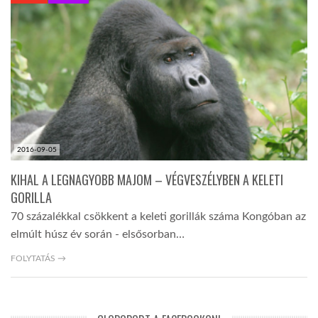
KÖZEL-KELET
AUSZTRÁLIA
A VILÁG ITTHON
2016-09-05
MÉDIA
KIHAL A LEGNAGYOBB MAJOM – VÉGVESZÉLYBEN A KELETI
GORILLA
70 százalékkal csökkent a keleti gorillák száma Kongóban az
elmúlt húsz év során - elsősorban…
GLOBOTV BP
FOLYTATÁS →
HÍR3D