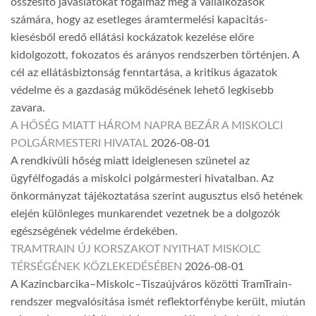
összesítő javaslatokat fogalmaz meg a vállalkozások
számára, hogy az esetleges áramtermelési kapacitás-
kiesésből eredő ellátási kockázatok kezelése előre
kidolgozott, fokozatos és arányos rendszerben történjen. A
cél az ellátásbiztonság fenntartása, a kritikus ágazatok
védelme és a gazdaság működésének lehető legkisebb
zavara.
A HŐSÉG MIATT HÁROM NAPRA BEZÁR A MISKOLCI
POLGÁRMESTERI HIVATAL
2026-08-01
A rendkívüli hőség miatt ideiglenesen szünetel az
ügyfélfogadás a miskolci polgármesteri hivatalban. Az
önkormányzat tájékoztatása szerint augusztus első hetének
elején különleges munkarendet vezetnek be a dolgozók
egészségének védelme érdekében.
TRAMTRAIN ÚJ KORSZAKOT NYITHAT MISKOLC
TÉRSÉGÉNEK KÖZLEKEDÉSÉBEN
2026-08-01
A Kazincbarcika–Miskolc–Tiszaújváros közötti TramTrain-
rendszer megvalósítása ismét reflektorfénybe került, miután