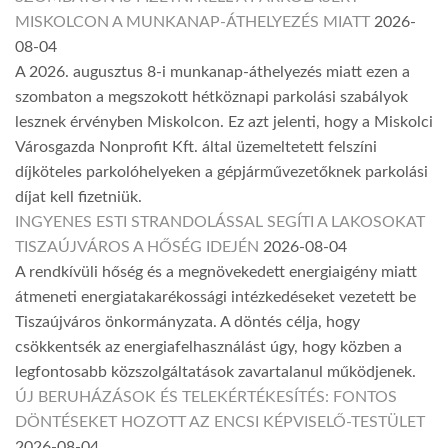
MISKOLCON A MUNKANAP-ÁTHELYEZÉS MIATT
2026-
08-04
A 2026. augusztus 8-i munkanap-áthelyezés miatt ezen a
szombaton a megszokott hétköznapi parkolási szabályok
lesznek érvényben Miskolcon. Ez azt jelenti, hogy a Miskolci
Városgazda Nonprofit Kft. által üzemeltetett felszíni
díjköteles parkolóhelyeken a gépjárművezetőknek parkolási
díjat kell fizetniük.
INGYENES ESTI STRANDOLÁSSAL SEGÍTI A LAKOSOKAT
TISZAÚJVÁROS A HŐSÉG IDEJÉN
2026-08-04
A rendkívüli hőség és a megnövekedett energiaigény miatt
átmeneti energiatakarékossági intézkedéseket vezetett be
Tiszaújváros önkormányzata. A döntés célja, hogy
csökkentsék az energiafelhasználást úgy, hogy közben a
legfontosabb közszolgáltatások zavartalanul működjenek.
ÚJ BERUHÁZÁSOK ÉS TELEKÉRTÉKESÍTÉS: FONTOS
DÖNTÉSEKET HOZOTT AZ ENCSI KÉPVISELŐ-TESTÜLET
2026-08-04