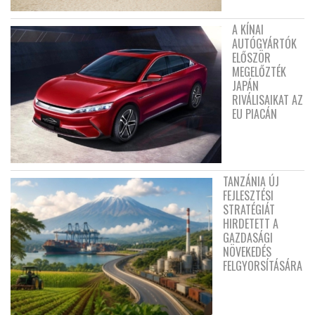
A KÍNAI
AUTÓGYÁRTÓK
ELŐSZÖR
MEGELŐZTÉK
JAPÁN
RIVÁLISAIKAT AZ
EU PIACÁN
TANZÁNIA ÚJ
FEJLESZTÉSI
STRATÉGIÁT
HIRDETETT A
GAZDASÁGI
NÖVEKEDÉS
FELGYORSÍTÁSÁRA