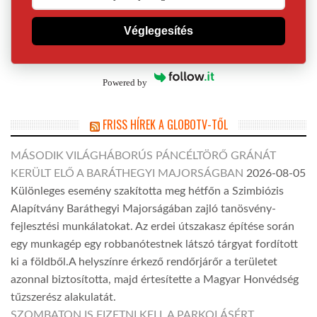
Véglegesítés
Powered by
FRISS HÍREK A GLOBOTV-TŐL
MÁSODIK VILÁGHÁBORÚS PÁNCÉLTÖRŐ GRÁNÁT
KERÜLT ELŐ A BARÁTHEGYI MAJORSÁGBAN
2026-08-05
Különleges esemény szakította meg hétfőn a Szimbiózis
Alapítvány Baráthegyi Majorságában zajló tanösvény-
fejlesztési munkálatokat. Az erdei útszakasz építése során
egy munkagép egy robbanótestnek látszó tárgyat fordított
ki a földből.A helyszínre érkező rendőrjárőr a területet
azonnal biztosította, majd értesítette a Magyar Honvédség
tűzszerész alakulatát.
SZOMBATON IS FIZETNI KELL A PARKOLÁSÉRT