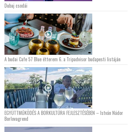
Dubaj csodái
LATIMO.HU
GLOBOBOOK
A budai Cafe 57 Blue étterem 6. a Tripadvisor budapesti listáján
EGYÜTTMŰKÖDÉS A BORKULTÚRA FEJLESZTÉSÉBEN – István Nádor
Borlovagrend