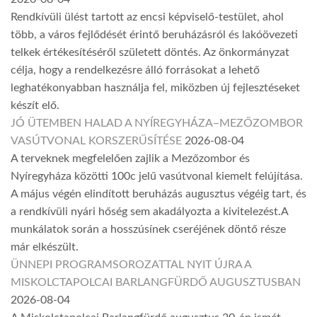
Rendkívüli ülést tartott az encsi képviselő-testület, ahol
több, a város fejlődését érintő beruházásról és lakóövezeti
telkek értékesítéséről született döntés. Az önkormányzat
célja, hogy a rendelkezésre álló forrásokat a lehető
leghatékonyabban használja fel, miközben új fejlesztéseket
készít elő.
JÓ ÜTEMBEN HALAD A NYÍREGYHÁZA–MEZŐZOMBOR
VASÚTVONAL KORSZERŰSÍTÉSE
2026-08-04
A terveknek megfelelően zajlik a Mezőzombor és
Nyíregyháza közötti 100c jelű vasútvonal kiemelt felújítása.
A május végén elindított beruházás augusztus végéig tart, és
a rendkívüli nyári hőség sem akadályozta a kivitelezést.A
munkálatok során a hosszúsínek cseréjének döntő része
már elkészült.
ÜNNEPI PROGRAMSOROZATTAL NYIT ÚJRA A
MISKOLCTAPOLCAI BARLANGFÜRDŐ AUGUSZTUSBAN
2026-08-04