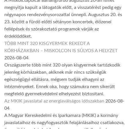
A Miskolctapolcai Barlangfürdő augusztus 20-án ismét
megnyitja kapuit a látogatók előtt, a visszatérést pedig egy
négynapos rendezvénysorozattal ünnepli. Augusztus 20. és
23. között a fürdő előtti sétányon koncertek, élőzenei
fellépések és szórakoztató programok várják az
érdeklődőket.
TÖBB MINT 320 KISGYERMEK REKEDT A
KÓRHÁZAKBAN – MISKOLCON IS SÚLYOS A HELYZET
2026-08-04
Országszerte több mint 320 olyan kisgyermek tartózkodik
jelenleg kórházakban, akiknek már nincs szükségük
egészségügyi ellátásra, mégsem tudják elhagyni az
intézményeket. Ennek oka, hogy számukra nem sikerült
megfelelő gyermekvédelmi elhelyezést biztosítani.
Az MKIK javaslatai az energiaválságos időszakban
2026-08-
04
A Magyar Kereskedelmi és Iparkamara (MKIK) a kormány
javaslataihoz és nagyfogyasztók felajánlásaihoz csatlakozva,