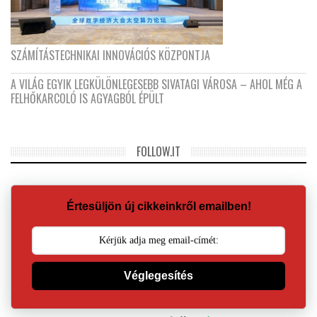
SZÁMÍTÁSTECHNIKAI INNOVÁCIÓS KÖZPONTJA
A VILÁG EGYIK LEGKÜLÖNLEGESEBB SIVATAGI VÁROSA – AHOL MÉG A
FELHŐKARCOLÓ IS AGYAGBÓL ÉPÜLT
FOLLOW.IT
Értesüljön új cikkeinkről emailben!
Véglegesítés