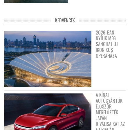
KEDVENCEK
2026-BAN
NYÍLIK MEG
SANGHAJ ÚJ
IKONIKUS
OPERAHÁZA
A KÍNAI
AUTÓGYÁRTÓK
ELŐSZÖR
MEGELŐZTÉK
JAPÁN
RIVÁLISAIKAT AZ
EU PIACÁN