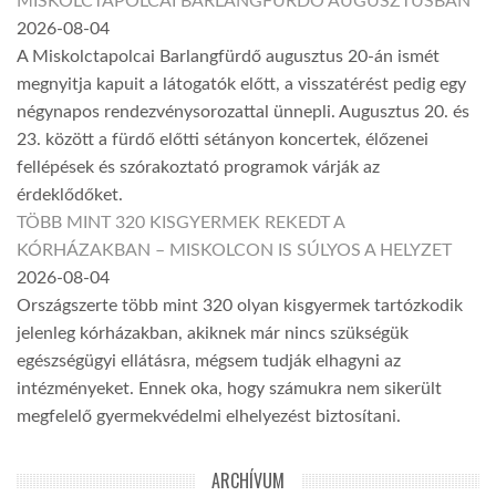
MISKOLCTAPOLCAI BARLANGFÜRDŐ AUGUSZTUSBAN
2026-08-04
A Miskolctapolcai Barlangfürdő augusztus 20-án ismét
megnyitja kapuit a látogatók előtt, a visszatérést pedig egy
négynapos rendezvénysorozattal ünnepli. Augusztus 20. és
23. között a fürdő előtti sétányon koncertek, élőzenei
fellépések és szórakoztató programok várják az
érdeklődőket.
TÖBB MINT 320 KISGYERMEK REKEDT A
KÓRHÁZAKBAN – MISKOLCON IS SÚLYOS A HELYZET
2026-08-04
Országszerte több mint 320 olyan kisgyermek tartózkodik
jelenleg kórházakban, akiknek már nincs szükségük
egészségügyi ellátásra, mégsem tudják elhagyni az
intézményeket. Ennek oka, hogy számukra nem sikerült
megfelelő gyermekvédelmi elhelyezést biztosítani.
ARCHÍVUM