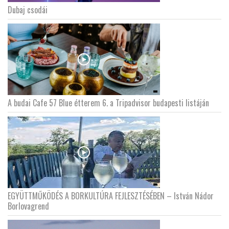
Dubaj csodái
LATIMO.HU
GLOBOBOOK
A budai Cafe 57 Blue étterem 6. a Tripadvisor budapesti listáján
EGYÜTTMŰKÖDÉS A BORKULTÚRA FEJLESZTÉSÉBEN – István Nádor
Borlovagrend