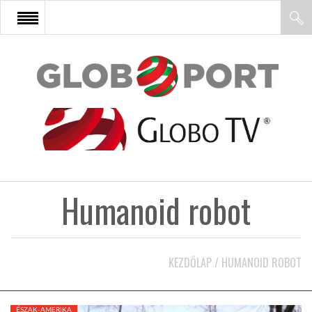
FŐOLDAL
AFRIKA
EURÓPA
Humanoid robot
ÁZSIA
ÉSZAK-AMERIKA
KEZDŐLAP
/
HUMANOID ROBOT
LATIN-AMERIKA
ÉSZAK-AMERIKA