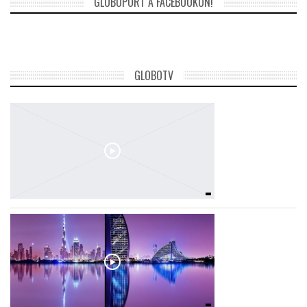
GLOBOPORT A FACEBOOKON!
TROPICALMAGAZIN
GLOBOTV
GLOBOTV
AFRIKA TUDÁSTÁR
A NAP SZÉPE
LINKTR.EE
GLOBOZSARU
DOBRAVERO.HU