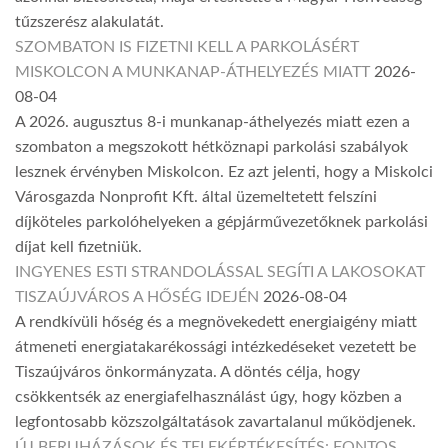
tűzszerész alakulatát.
SZOMBATON IS FIZETNI KELL A PARKOLÁSÉRT
MISKOLCON A MUNKANAP-ÁTHELYEZÉS MIATT
2026-
08-04
A 2026. augusztus 8-i munkanap-áthelyezés miatt ezen a
szombaton a megszokott hétköznapi parkolási szabályok
lesznek érvényben Miskolcon. Ez azt jelenti, hogy a Miskolci
Városgazda Nonprofit Kft. által üzemeltetett felszíni
díjköteles parkolóhelyeken a gépjárművezetőknek parkolási
díjat kell fizetniük.
INGYENES ESTI STRANDOLÁSSAL SEGÍTI A LAKOSOKAT
TISZAÚJVÁROS A HŐSÉG IDEJÉN
2026-08-04
A rendkívüli hőség és a megnövekedett energiaigény miatt
átmeneti energiatakarékossági intézkedéseket vezetett be
Tiszaújváros önkormányzata. A döntés célja, hogy
csökkentsék az energiafelhasználást úgy, hogy közben a
legfontosabb közszolgáltatások zavartalanul működjenek.
ÚJ BERUHÁZÁSOK ÉS TELEKÉRTÉKESÍTÉS: FONTOS