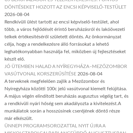
DÖNTÉSEKET HOZOTT AZ ENCSI KÉPVISELŐ-TESTÜLET
2026-08-04
Rendkívüli ülést tartott az encsi képviselő-testület, ahol
több, a város fejlődését érintő beruházásról és lakóövezeti
telkek értékesítéséről született döntés. Az önkormányzat
célja, hogy a rendelkezésre álló forrásokat a lehető
leghatékonyabban használja fel, miközben új fejlesztéseket
készít elő.
JÓ ÜTEMBEN HALAD A NYÍREGYHÁZA–MEZŐZOMBOR
VASÚTVONAL KORSZERŰSÍTÉSE
2026-08-04
A terveknek megfelelően zajlik a Mezőzombor és
Nyíregyháza közötti 100c jelű vasútvonal kiemelt felújítása.
A május végén elindított beruházás augusztus végéig tart, és
a rendkívüli nyári hőség sem akadályozta a kivitelezést.A
munkálatok során a hosszúsínek cseréjének döntő része
már elkészült.
ÜNNEPI PROGRAMSOROZATTAL NYIT ÚJRA A