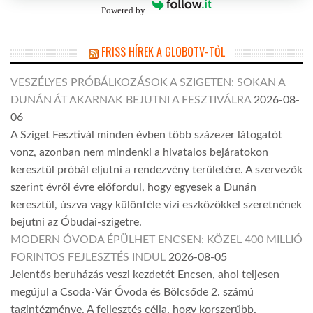
Powered by
FRISS HÍREK A GLOBOTV-TŐL
VESZÉLYES PRÓBÁLKOZÁSOK A SZIGETEN: SOKAN A
DUNÁN ÁT AKARNAK BEJUTNI A FESZTIVÁLRA
2026-08-
06
A Sziget Fesztivál minden évben több százezer látogatót
vonz, azonban nem mindenki a hivatalos bejáratokon
keresztül próbál eljutni a rendezvény területére. A szervezők
szerint évről évre előfordul, hogy egyesek a Dunán
keresztül, úszva vagy különféle vízi eszközökkel szeretnének
bejutni az Óbudai-szigetre.
MODERN ÓVODA ÉPÜLHET ENCSEN: KÖZEL 400 MILLIÓ
FORINTOS FEJLESZTÉS INDUL
2026-08-05
Jelentős beruházás veszi kezdetét Encsen, ahol teljesen
megújul a Csoda-Vár Óvoda és Bölcsőde 2. számú
tagintézménye. A fejlesztés célja, hogy korszerűbb,