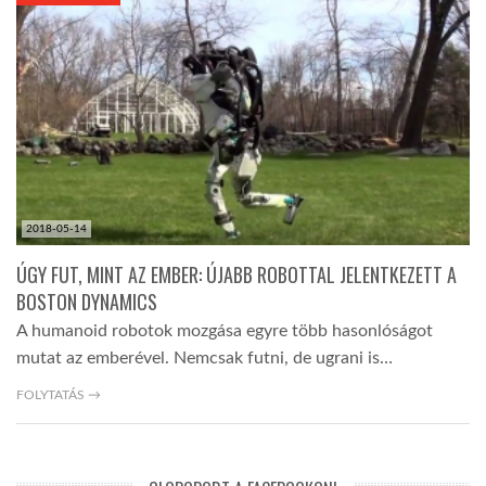
KÖZEL-KELET
AUSZTRÁLIA
A VILÁG ITTHON
2018-05-14
MÉDIA
ÚGY FUT, MINT AZ EMBER: ÚJABB ROBOTTAL JELENTKEZETT A
BOSTON DYNAMICS
A humanoid robotok mozgása egyre több hasonlóságot
mutat az emberével. Nemcsak futni, de ugrani is…
GLOBOTV BP
FOLYTATÁS →
HÍR3D