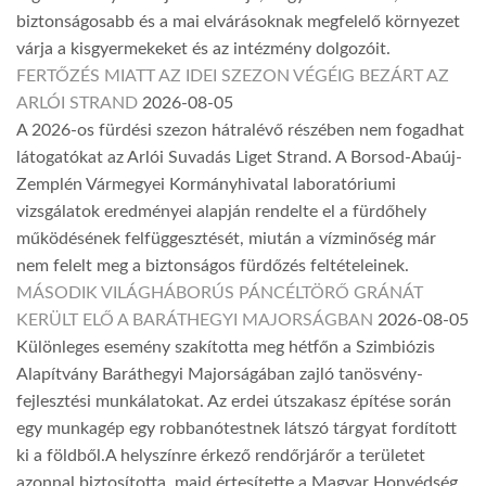
biztonságosabb és a mai elvárásoknak megfelelő környezet
várja a kisgyermekeket és az intézmény dolgozóit.
FERTŐZÉS MIATT AZ IDEI SZEZON VÉGÉIG BEZÁRT AZ
ARLÓI STRAND
2026-08-05
A 2026-os fürdési szezon hátralévő részében nem fogadhat
látogatókat az Arlói Suvadás Liget Strand. A Borsod-Abaúj-
Zemplén Vármegyei Kormányhivatal laboratóriumi
vizsgálatok eredményei alapján rendelte el a fürdőhely
működésének felfüggesztését, miután a vízminőség már
nem felelt meg a biztonságos fürdőzés feltételeinek.
MÁSODIK VILÁGHÁBORÚS PÁNCÉLTÖRŐ GRÁNÁT
KERÜLT ELŐ A BARÁTHEGYI MAJORSÁGBAN
2026-08-05
Különleges esemény szakította meg hétfőn a Szimbiózis
Alapítvány Baráthegyi Majorságában zajló tanösvény-
fejlesztési munkálatokat. Az erdei útszakasz építése során
egy munkagép egy robbanótestnek látszó tárgyat fordított
ki a földből.A helyszínre érkező rendőrjárőr a területet
azonnal biztosította, majd értesítette a Magyar Honvédség