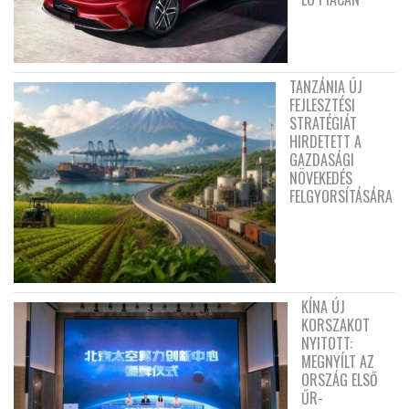
TANZÁNIA ÚJ
FEJLESZTÉSI
STRATÉGIÁT
HIRDETETT A
GAZDASÁGI
NÖVEKEDÉS
FELGYORSÍTÁSÁRA
KÍNA ÚJ
KORSZAKOT
NYITOTT:
MEGNYÍLT AZ
ORSZÁG ELSŐ
ŰR-