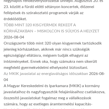
négynapos rendezvénysorozattal ünnepli. Augusztus 20. és
23. között a fürdő előtti sétányon koncertek, élőzenei
fellépések és szórakoztató programok várják az
érdeklődőket.
TÖBB MINT 320 KISGYERMEK REKEDT A
KÓRHÁZAKBAN – MISKOLCON IS SÚLYOS A HELYZET
2026-08-04
Országszerte több mint 320 olyan kisgyermek tartózkodik
jelenleg kórházakban, akiknek már nincs szükségük
egészségügyi ellátásra, mégsem tudják elhagyni az
intézményeket. Ennek oka, hogy számukra nem sikerült
megfelelő gyermekvédelmi elhelyezést biztosítani.
Az MKIK javaslatai az energiaválságos időszakban
2026-08-
04
A Magyar Kereskedelmi és Iparkamara (MKIK) a kormány
javaslataihoz és nagyfogyasztók felajánlásaihoz csatlakozva,
összesítő javaslatokat fogalmaz meg a vállalkozások
számára, hogy az esetleges áramtermelési kapacitás-