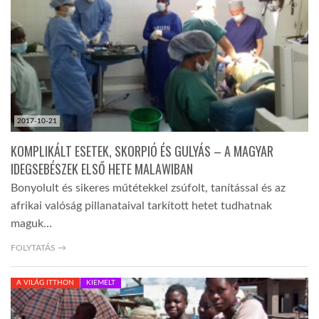
LATIMO.HU
GLOBOBOOK
2017-10-21
KOMPLIKÁLT ESETEK, SKORPIÓ ÉS GULYÁS – A MAGYAR
IDEGSEBÉSZEK ELSŐ HETE MALAWIBAN
Bonyolult és sikeres műtétekkel zsúfolt, tanítással és az
afrikai valóság pillanataival tarkított hetet tudhatnak
maguk…
FOLYTATÁS →
A VILÁG ITTHON
KIEMELT