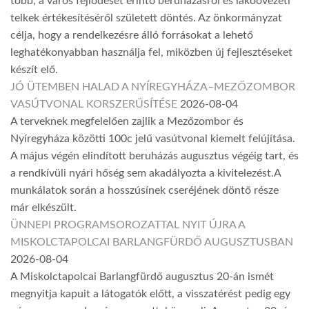
több, a város fejlődését érintő beruházásról és lakóövezeti
telkek értékesítéséről született döntés. Az önkormányzat
célja, hogy a rendelkezésre álló forrásokat a lehető
leghatékonyabban használja fel, miközben új fejlesztéseket
készít elő.
JÓ ÜTEMBEN HALAD A NYÍREGYHÁZA–MEZŐZOMBOR
VASÚTVONAL KORSZERŰSÍTÉSE
2026-08-04
A terveknek megfelelően zajlik a Mezőzombor és
Nyíregyháza közötti 100c jelű vasútvonal kiemelt felújítása.
A május végén elindított beruházás augusztus végéig tart, és
a rendkívüli nyári hőség sem akadályozta a kivitelezést.A
munkálatok során a hosszúsínek cseréjének döntő része
már elkészült.
ÜNNEPI PROGRAMSOROZATTAL NYIT ÚJRA A
MISKOLCTAPOLCAI BARLANGFÜRDŐ AUGUSZTUSBAN
2026-08-04
A Miskolctapolcai Barlangfürdő augusztus 20-án ismét
megnyitja kapuit a látogatók előtt, a visszatérést pedig egy