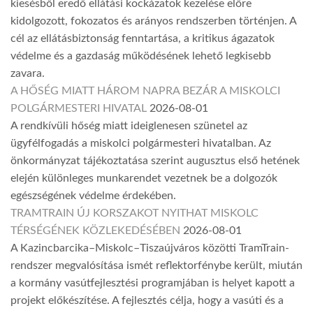
kiesésből eredő ellátási kockázatok kezelése előre
kidolgozott, fokozatos és arányos rendszerben történjen. A
cél az ellátásbiztonság fenntartása, a kritikus ágazatok
védelme és a gazdaság működésének lehető legkisebb
zavara.
A HŐSÉG MIATT HÁROM NAPRA BEZÁR A MISKOLCI
POLGÁRMESTERI HIVATAL
2026-08-01
A rendkívüli hőség miatt ideiglenesen szünetel az
ügyfélfogadás a miskolci polgármesteri hivatalban. Az
önkormányzat tájékoztatása szerint augusztus első hetének
elején különleges munkarendet vezetnek be a dolgozók
egészségének védelme érdekében.
TRAMTRAIN ÚJ KORSZAKOT NYITHAT MISKOLC
TÉRSÉGÉNEK KÖZLEKEDÉSÉBEN
2026-08-01
A Kazincbarcika–Miskolc–Tiszaújváros közötti TramTrain-
rendszer megvalósítása ismét reflektorfénybe került, miután
a kormány vasútfejlesztési programjában is helyet kapott a
projekt előkészítése. A fejlesztés célja, hogy a vasúti és a