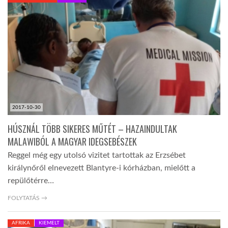
KÖZEL-KELET
AUSZTRÁLIA
A VILÁG ITTHON
2017-10-30
MÉDIA
HÚSZNÁL TÖBB SIKERES MŰTÉT – HAZAINDULTAK
MALAWIBÓL A MAGYAR IDEGSEBÉSZEK
Reggel még egy utolsó vizitet tartottak az Erzsébet
királynőről elnevezett Blantyre-i kórházban, mielőtt a
repülőtérre…
GLOBOTV BP
FOLYTATÁS →
HÍR3D
AFRIKA
KIEMELT