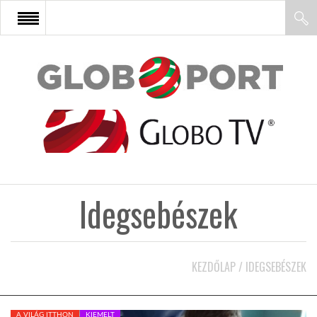
FŐOLDAL
AFRIKA
EURÓPA
Idegsebészek
ÁZSIA
ÉSZAK-AMERIKA
KEZDŐLAP
/
IDEGSEBÉSZEK
LATIN-AMERIKA
A VILÁG ITTHON
KIEMELT