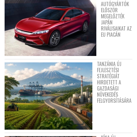
AUTÓGYÁRTÓK
ELŐSZÖR
MEGELŐZTÉK
JAPÁN
RIVÁLISAIKAT AZ
EU PIACÁN
TANZÁNIA ÚJ
FEJLESZTÉSI
STRATÉGIÁT
HIRDETETT A
GAZDASÁGI
NÖVEKEDÉS
FELGYORSÍTÁSÁRA