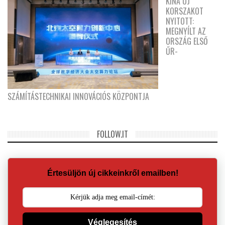
KÍNA ÚJ
KORSZAKOT
NYITOTT:
MEGNYÍLT AZ
ORSZÁG ELSŐ
ŰR-
SZÁMÍTÁSTECHNIKAI INNOVÁCIÓS KÖZPONTJA
FOLLOW.IT
Értesüljön új cikkeinkről emailben!
Véglegesítés