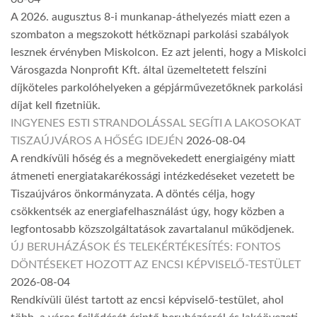
A 2026. augusztus 8-i munkanap-áthelyezés miatt ezen a
szombaton a megszokott hétköznapi parkolási szabályok
lesznek érvényben Miskolcon. Ez azt jelenti, hogy a Miskolci
Városgazda Nonprofit Kft. által üzemeltetett felszíni
díjköteles parkolóhelyeken a gépjárművezetőknek parkolási
díjat kell fizetniük.
INGYENES ESTI STRANDOLÁSSAL SEGÍTI A LAKOSOKAT
TISZAÚJVÁROS A HŐSÉG IDEJÉN
2026-08-04
A rendkívüli hőség és a megnövekedett energiaigény miatt
átmeneti energiatakarékossági intézkedéseket vezetett be
Tiszaújváros önkormányzata. A döntés célja, hogy
csökkentsék az energiafelhasználást úgy, hogy közben a
legfontosabb közszolgáltatások zavartalanul működjenek.
ÚJ BERUHÁZÁSOK ÉS TELEKÉRTÉKESÍTÉS: FONTOS
DÖNTÉSEKET HOZOTT AZ ENCSI KÉPVISELŐ-TESTÜLET
2026-08-04
Rendkívüli ülést tartott az encsi képviselő-testület, ahol