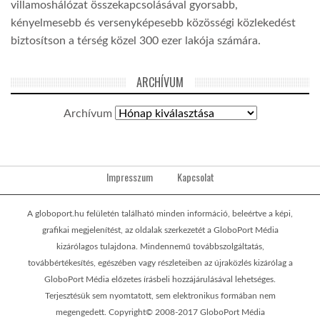
villamoshálózat összekapcsolásával gyorsabb,
kényelmesebb és versenyképesebb közösségi közlekedést
biztosítson a térség közel 300 ezer lakója számára.
ARCHÍVUM
Archívum
Impresszum
Kapcsolat
A globoport.hu felületén található minden információ, beleértve a képi,
grafikai megjelenítést, az oldalak szerkezetét a GloboPort Média
kizárólagos tulajdona. Mindennemű továbbszolgáltatás,
továbbértékesítés, egészében vagy részleteiben az újraközlés kizárólag a
GloboPort Média előzetes írásbeli hozzájárulásával lehetséges.
Terjesztésük sem nyomtatott, sem elektronikus formában nem
megengedett. Copyright© 2008-2017 GloboPort Média