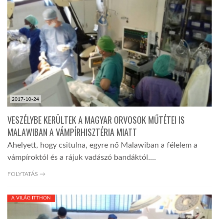
TROPICALMAGAZIN
GLOBOTV
AFRIKA TUDÁSTÁR
2017-10-24
A NAP SZÉPE
VESZÉLYBE KERÜLTEK A MAGYAR ORVOSOK MŰTÉTEI IS
MALAWIBAN A VÁMPÍRHISZTÉRIA MIATT
Ahelyett, hogy csitulna, egyre nő Malawiban a félelem a
LINKTR.EE
vámpíroktól és a rájuk vadászó bandáktól.…
FOLYTATÁS →
GLOBOZSARU
A VILÁG ITTHON
DOBRAVERO.HU