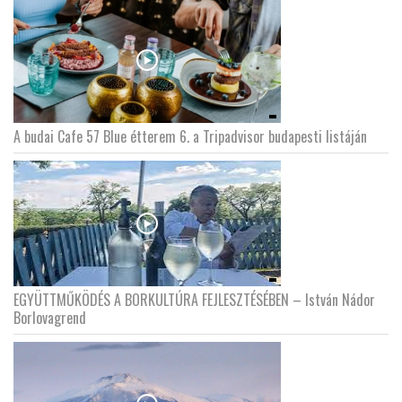
A budai Cafe 57 Blue étterem 6. a Tripadvisor budapesti listáján
EGYÜTTMŰKÖDÉS A BORKULTÚRA FEJLESZTÉSÉBEN – István Nádor
Borlovagrend