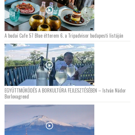
A budai Cafe 57 Blue étterem 6. a Tripadvisor budapesti listáján
EGYÜTTMŰKÖDÉS A BORKULTÚRA FEJLESZTÉSÉBEN – István Nádor
Borlovagrend