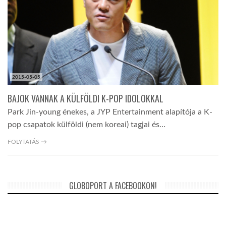
TROPICALMAGAZIN
GLOBOTV
2015-05-05
AFRIKA TUDÁSTÁR
BAJOK VANNAK A KÜLFÖLDI K-POP IDOLOKKAL
Park Jin-young énekes, a JYP Entertainment alapítója a K-
A NAP SZÉPE
pop csapatok külföldi (nem koreai) tagjai és…
FOLYTATÁS →
LINKTR.EE
GLOBOZSARU
GLOBOPORT A FACEBOOKON!
DOBRAVERO.HU