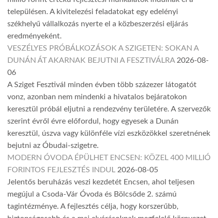
településen. A kivitelezési feladatokat egy edelényi
székhelyű vállalkozás nyerte el a közbeszerzési eljárás
eredményeként.
VESZÉLYES PRÓBÁLKOZÁSOK A SZIGETEN: SOKAN A
DUNÁN ÁT AKARNAK BEJUTNI A FESZTIVÁLRA
2026-08-
06
A Sziget Fesztivál minden évben több százezer látogatót
vonz, azonban nem mindenki a hivatalos bejáratokon
keresztül próbál eljutni a rendezvény területére. A szervezők
szerint évről évre előfordul, hogy egyesek a Dunán
keresztül, úszva vagy különféle vízi eszközökkel szeretnének
bejutni az Óbudai-szigetre.
MODERN ÓVODA ÉPÜLHET ENCSEN: KÖZEL 400 MILLIÓ
FORINTOS FEJLESZTÉS INDUL
2026-08-05
Jelentős beruházás veszi kezdetét Encsen, ahol teljesen
megújul a Csoda-Vár Óvoda és Bölcsőde 2. számú
tagintézménye. A fejlesztés célja, hogy korszerűbb,