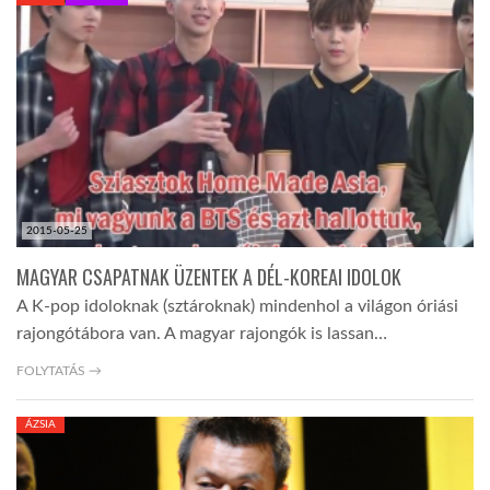
KÖZEL-KELET
AUSZTRÁLIA
A VILÁG ITTHON
2015-05-25
MÉDIA
MAGYAR CSAPATNAK ÜZENTEK A DÉL-KOREAI IDOLOK
A K-pop idoloknak (sztároknak) mindenhol a világon óriási
rajongótábora van. A magyar rajongók is lassan…
FOLYTATÁS →
GLOBOTV BP
ÁZSIA
HÍR3D