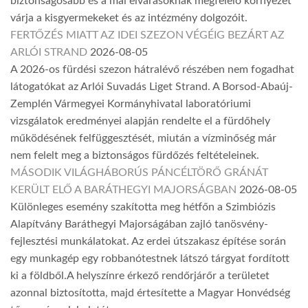
biztonságosabb és a mai elvárásoknak megfelelő környezet
várja a kisgyermekeket és az intézmény dolgozóit.
FERTŐZÉS MIATT AZ IDEI SZEZON VÉGÉIG BEZÁRT AZ
ARLÓI STRAND
2026-08-05
A 2026-os fürdési szezon hátralévő részében nem fogadhat
látogatókat az Arlói Suvadás Liget Strand. A Borsod-Abaúj-
Zemplén Vármegyei Kormányhivatal laboratóriumi
vizsgálatok eredményei alapján rendelte el a fürdőhely
működésének felfüggesztését, miután a vízminőség már
nem felelt meg a biztonságos fürdőzés feltételeinek.
MÁSODIK VILÁGHÁBORÚS PÁNCÉLTÖRŐ GRÁNÁT
KERÜLT ELŐ A BARÁTHEGYI MAJORSÁGBAN
2026-08-05
Különleges esemény szakította meg hétfőn a Szimbiózis
Alapítvány Baráthegyi Majorságában zajló tanösvény-
fejlesztési munkálatokat. Az erdei útszakasz építése során
egy munkagép egy robbanótestnek látszó tárgyat fordított
ki a földből.A helyszínre érkező rendőrjárőr a területet
azonnal biztosította, majd értesítette a Magyar Honvédség