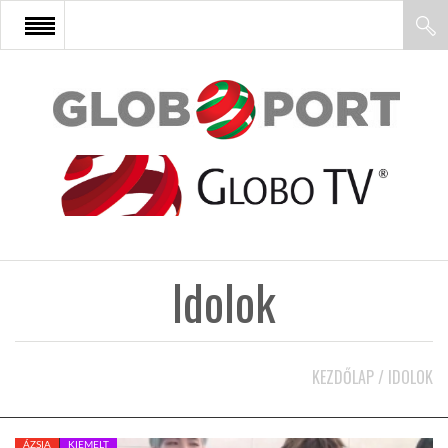
FŐOLDAL
AFRIKA
EURÓPA
Idolok
ÁZSIA
ÉSZAK-AMERIKA
KEZDŐLAP
/
IDOLOK
LATIN-AMERIKA
ÁZSIA
KIEMELT