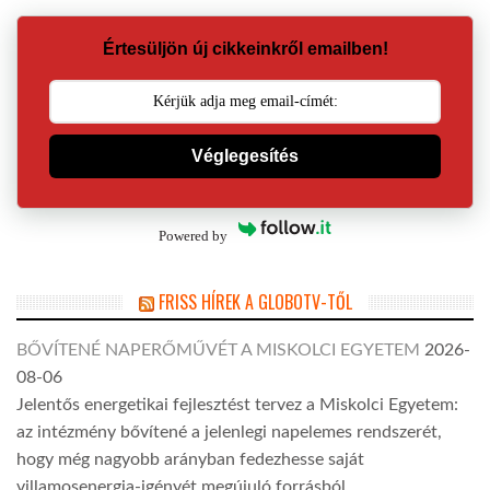
Értesüljön új cikkeinkről emailben!
Véglegesítés
Powered by
FRISS HÍREK A GLOBOTV-TŐL
BŐVÍTENÉ NAPERŐMŰVÉT A MISKOLCI EGYETEM
2026-
08-06
Jelentős energetikai fejlesztést tervez a Miskolci Egyetem:
az intézmény bővítené a jelenlegi napelemes rendszerét,
hogy még nagyobb arányban fedezhesse saját
villamosenergia-igényét megújuló forrásból.