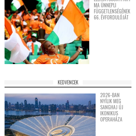
MA ÜNNEPLI
FÜGGETLENSÉGÉNEK
66. ÉVFORDULÓJÁT
KEDVENCEK
2026-BAN
NYÍLIK MEG
SANGHAJ ÚJ
IKONIKUS
OPERAHÁZA