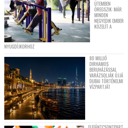
ÜTEMBEN
ÖREGSZIK: MÁR
MINDEN
NEGYEDIK EMBER
KÖZELÍT A
NYUGDÍJKORHOZ
80 MILLIÓ
DIRHAMOS
BERUHÁZÁSSAL
VARÁZSOLJÁK ÚJJÁ
DUBAI TÖRTÉNELMI
VÍZPARTJÁT
ELEFÁNTCSONTPART