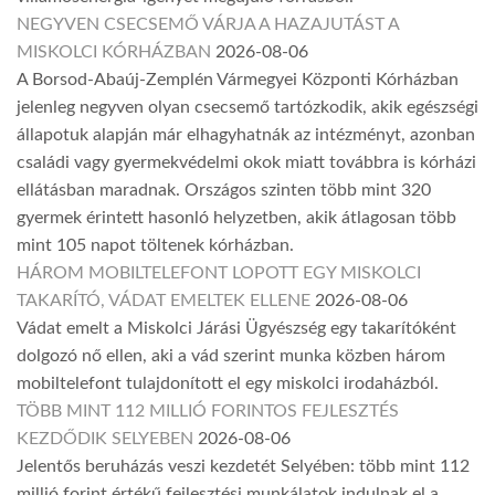
NEGYVEN CSECSEMŐ VÁRJA A HAZAJUTÁST A
MISKOLCI KÓRHÁZBAN
2026-08-06
A Borsod-Abaúj-Zemplén Vármegyei Központi Kórházban
jelenleg negyven olyan csecsemő tartózkodik, akik egészségi
állapotuk alapján már elhagyhatnák az intézményt, azonban
családi vagy gyermekvédelmi okok miatt továbbra is kórházi
ellátásban maradnak. Országos szinten több mint 320
gyermek érintett hasonló helyzetben, akik átlagosan több
mint 105 napot töltenek kórházban.
HÁROM MOBILTELEFONT LOPOTT EGY MISKOLCI
TAKARÍTÓ, VÁDAT EMELTEK ELLENE
2026-08-06
Vádat emelt a Miskolci Járási Ügyészség egy takarítóként
dolgozó nő ellen, aki a vád szerint munka közben három
mobiltelefont tulajdonított el egy miskolci irodaházból.
TÖBB MINT 112 MILLIÓ FORINTOS FEJLESZTÉS
KEZDŐDIK SELYEBEN
2026-08-06
Jelentős beruházás veszi kezdetét Selyében: több mint 112
millió forint értékű fejlesztési munkálatok indulnak el a