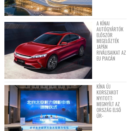
A KÍNAI
AUTÓGYÁRTÓK
ELŐSZÖR
MEGELŐZTÉK
JAPÁN
RIVÁLISAIKAT AZ
EU PIACÁN
KÍNA ÚJ
KORSZAKOT
NYITOTT:
MEGNYÍLT AZ
ORSZÁG ELSŐ
ŰR-