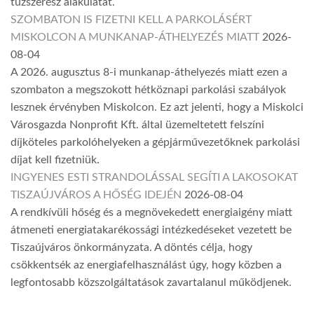
tűzszerész alakulatát.
SZOMBATON IS FIZETNI KELL A PARKOLÁSÉRT
MISKOLCON A MUNKANAP-ÁTHELYEZÉS MIATT
2026-
08-04
A 2026. augusztus 8-i munkanap-áthelyezés miatt ezen a
szombaton a megszokott hétköznapi parkolási szabályok
lesznek érvényben Miskolcon. Ez azt jelenti, hogy a Miskolci
Városgazda Nonprofit Kft. által üzemeltetett felszíni
díjköteles parkolóhelyeken a gépjárművezetőknek parkolási
díjat kell fizetniük.
INGYENES ESTI STRANDOLÁSSAL SEGÍTI A LAKOSOKAT
TISZAÚJVÁROS A HŐSÉG IDEJÉN
2026-08-04
A rendkívüli hőség és a megnövekedett energiaigény miatt
átmeneti energiatakarékossági intézkedéseket vezetett be
Tiszaújváros önkormányzata. A döntés célja, hogy
csökkentsék az energiafelhasználást úgy, hogy közben a
legfontosabb közszolgáltatások zavartalanul működjenek.