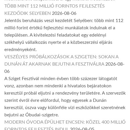
TÖBB MINT 112 MILLIÓ FORINTOS FEJLESZTÉS
KEZDŐDIK SELYEBEN
2026-08-06
Jelentős beruházás veszi kezdetét Selyében: több mint 112
millió forint értékű fejlesztési munkálatok indulnak el a
településen. A kivitelezési feladatokat egy edelényi
székhelyű vállalkozás nyerte el a közbeszerzési eljárás
eredményeként.
VESZÉLYES PRÓBÁLKOZÁSOK A SZIGETEN: SOKAN A
DUNÁN ÁT AKARNAK BEJUTNI A FESZTIVÁLRA
2026-08-
06
A Sziget Fesztivál minden évben több százezer látogatót
vonz, azonban nem mindenki a hivatalos bejáratokon
keresztül próbál eljutni a rendezvény területére. A szervezők
szerint évről évre előfordul, hogy egyesek a Dunán
keresztül, úszva vagy különféle vízi eszközökkel szeretnének
bejutni az Óbudai-szigetre.
MODERN ÓVODA ÉPÜLHET ENCSEN: KÖZEL 400 MILLIÓ
FORINTOS FEJLESZTÉS INDUL
2026-08-05