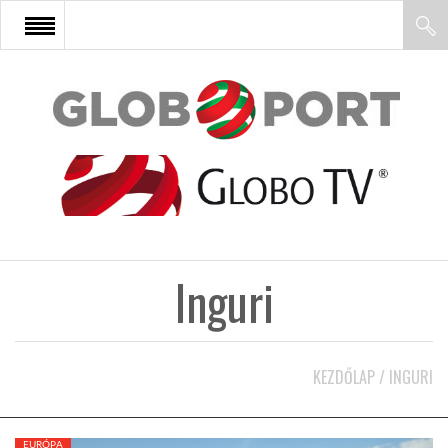
FŐOLDAL
AFRIKA
EURÓPA
Inguri
ÁZSIA
ÉSZAK-AMERIKA
KEZDŐLAP
/
INGURI
LATIN-AMERIKA
EURÓPA