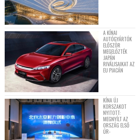
A KÍNAI
AUTÓGYÁRTÓK
ELŐSZÖR
MEGELŐZTÉK
JAPÁN
RIVÁLISAIKAT AZ
EU PIACÁN
KÍNA ÚJ
KORSZAKOT
NYITOTT:
MEGNYÍLT AZ
ORSZÁG ELSŐ
ŰR-