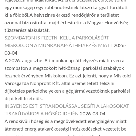
fejlesztési munkálatokat. Az erdei útszakasz építése során
egy munkagép egy robbanótestnek látszó tárgyat fordított
ki a földből.A helyszínre érkező rendőrjárőr a területet
azonnal biztosította, majd értesítette a Magyar Honvédség
tűzszerész alakulatát.
SZOMBATON IS FIZETNI KELL A PARKOLÁSÉRT
MISKOLCON A MUNKANAP-ÁTHELYEZÉS MIATT
2026-
08-04
A 2026. augusztus 8-i munkanap-áthelyezés miatt ezen a
szombaton a megszokott hétköznapi parkolási szabályok
lesznek érvényben Miskolcon. Ez azt jelenti, hogy a Miskolci
Városgazda Nonprofit Kft. által üzemeltetett felszíni
díjköteles parkolóhelyeken a gépjárművezetőknek parkolási
díjat kell fizetniük.
INGYENES ESTI STRANDOLÁSSAL SEGÍTI A LAKOSOKAT
TISZAÚJVÁROS A HŐSÉG IDEJÉN
2026-08-04
A rendkívüli hőség és a megnövekedett energiaigény miatt
átmeneti energiatakarékossági intézkedéseket vezetett be