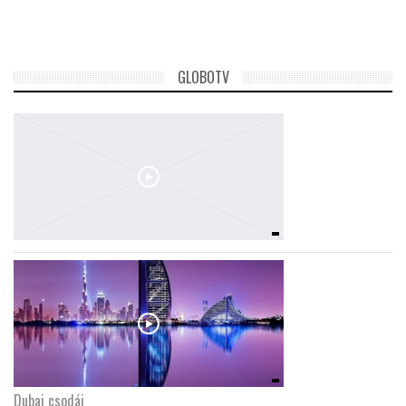
TROPICALMAGAZIN
GLOBOTV
GLOBOTV
AFRIKA TUDÁSTÁR
A NAP SZÉPE
LINKTR.EE
GLOBOZSARU
DOBRAVERO.HU
Dubaj csodái