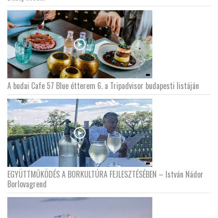
LATIMO.HU
GLOBOBOOK
A budai Cafe 57 Blue étterem 6. a Tripadvisor budapesti listáján
EGYÜTTMŰKÖDÉS A BORKULTÚRA FEJLESZTÉSÉBEN – István Nádor
Borlovagrend