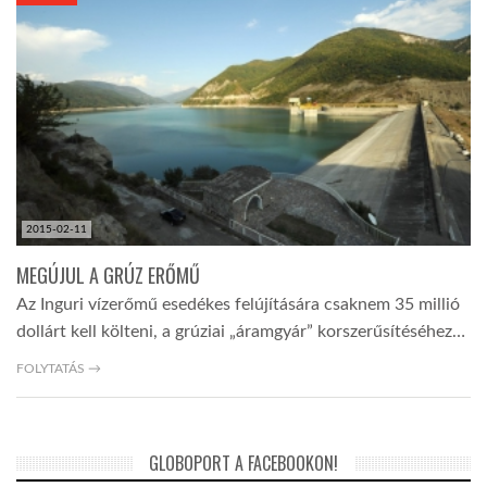
KÖZEL-KELET
AUSZTRÁLIA
A VILÁG ITTHON
2015-02-11
MÉDIA
MEGÚJUL A GRÚZ ERŐMŰ
Az Inguri vízerőmű esedékes felújítására csaknem 35 millió
dollárt kell költeni, a grúziai „áramgyár” korszerűsítéséhez…
FOLYTATÁS →
GLOBOTV BP
GLOBOPORT A FACEBOOKON!
HÍR3D