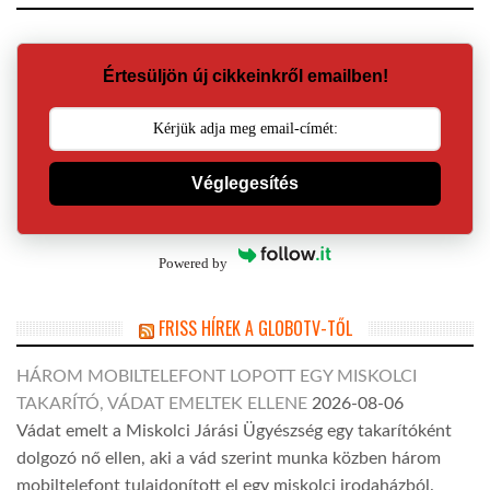
Értesüljön új cikkeinkről emailben!
Véglegesítés
Powered by
FRISS HÍREK A GLOBOTV-TŐL
HÁROM MOBILTELEFONT LOPOTT EGY MISKOLCI
TAKARÍTÓ, VÁDAT EMELTEK ELLENE
2026-08-06
Vádat emelt a Miskolci Járási Ügyészség egy takarítóként
dolgozó nő ellen, aki a vád szerint munka közben három
mobiltelefont tulajdonított el egy miskolci irodaházból.