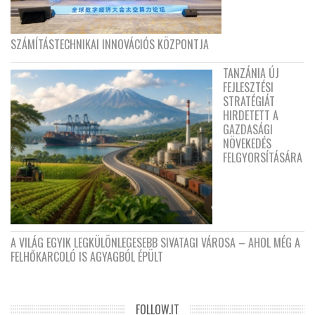
SZÁMÍTÁSTECHNIKAI INNOVÁCIÓS KÖZPONTJA
TANZÁNIA ÚJ
FEJLESZTÉSI
STRATÉGIÁT
HIRDETETT A
GAZDASÁGI
NÖVEKEDÉS
FELGYORSÍTÁSÁRA
A VILÁG EGYIK LEGKÜLÖNLEGESEBB SIVATAGI VÁROSA – AHOL MÉG A
FELHŐKARCOLÓ IS AGYAGBÓL ÉPÜLT
FOLLOW.IT