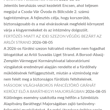
Jelentős beruházás veszi kezdetét Encsen, ahol teljesen
megújul a Csoda-Vár Óvoda és Bölcsőde 2. számú
tagintézménye. A fejlesztés célja, hogy korszerűbb,
biztonságosabb és a mai elvárásoknak megfelelő környezet
várja a kisgyermekeket és az intézmény dolgozóit.
FERTŐZÉS MIATT AZ IDEI SZEZON VÉGÉIG BEZÁRT AZ
ARLÓI STRAND
2026-08-05
A 2026-os fürdési szezon hátralévő részében nem fogadhat
látogatókat az Arlói Suvadás Liget Strand. A Borsod-Abaúj-
Zemplén Vármegyei Kormányhivatal laboratóriumi
vizsgálatok eredményei alapján rendelte el a fürdőhely
működésének felfüggesztését, miután a vízminőség már
nem felelt meg a biztonságos fürdőzés feltételeinek.
MÁSODIK VILÁGHÁBORÚS PÁNCÉLTÖRŐ GRÁNÁT
KERÜLT ELŐ A BARÁTHEGYI MAJORSÁGBAN
2026-08-05
Különleges esemény szakította meg hétfőn a Szimbiózis
Alapítvány Baráthegyi Majorságában zajló tanösvény-