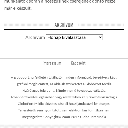
munkálatok során a hosszúsínek cseréjének döntő része
már elkészült.
ARCHÍVUM
Archívum
Impresszum
Kapcsolat
A globoport.hu felületén található minden információ, beleértve a képi,
grafikai megjelenítést, az oldalak szerkezetét a GloboPort Média
kizárólagos tulajdona. Mindennemű továbbszolgáltatás,
továbbértékesítés, egészében vagy részleteiben az újraközlés kizárólag a
GloboPort Média előzetes írásbeli hozzájárulásával lehetséges.
Terjesztésük sem nyomtatott, sem elektronikus formában nem
megengedett. Copyright© 2008-2017 GloboPort Média