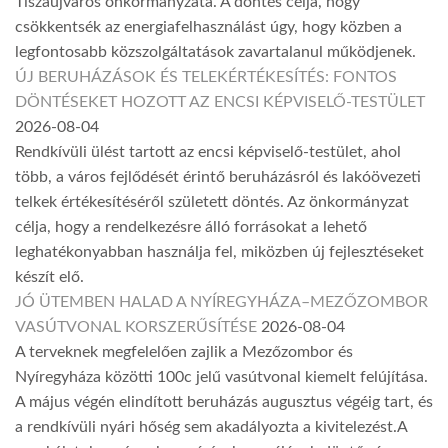
Tiszaújváros önkormányzata. A döntés célja, hogy
csökkentsék az energiafelhasználást úgy, hogy közben a
legfontosabb közszolgáltatások zavartalanul működjenek.
ÚJ BERUHÁZÁSOK ÉS TELEKÉRTÉKESÍTÉS: FONTOS
DÖNTÉSEKET HOZOTT AZ ENCSI KÉPVISELŐ-TESTÜLET
2026-08-04
Rendkívüli ülést tartott az encsi képviselő-testület, ahol
több, a város fejlődését érintő beruházásról és lakóövezeti
telkek értékesítéséről született döntés. Az önkormányzat
célja, hogy a rendelkezésre álló forrásokat a lehető
leghatékonyabban használja fel, miközben új fejlesztéseket
készít elő.
JÓ ÜTEMBEN HALAD A NYÍREGYHÁZA–MEZŐZOMBOR
VASÚTVONAL KORSZERŰSÍTÉSE
2026-08-04
A terveknek megfelelően zajlik a Mezőzombor és
Nyíregyháza közötti 100c jelű vasútvonal kiemelt felújítása.
A május végén elindított beruházás augusztus végéig tart, és
a rendkívüli nyári hőség sem akadályozta a kivitelezést.A