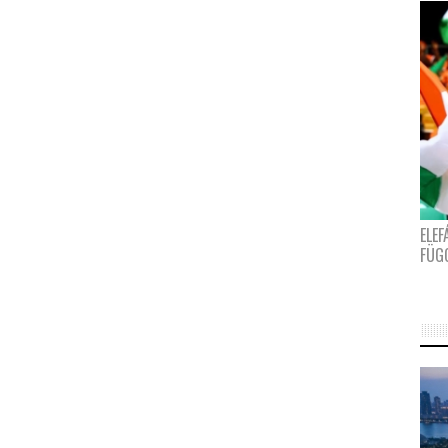
ELE
FÜG