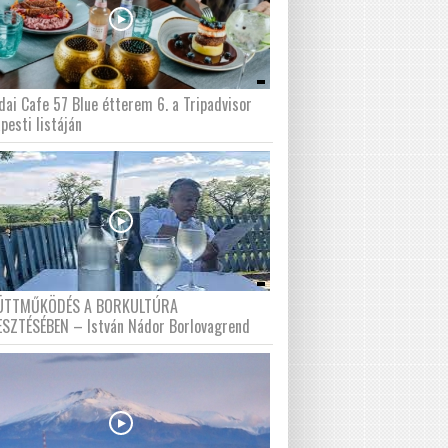
dai Cafe 57 Blue étterem 6. a Tripadvisor
pesti listáján
ÜTTMŰKÖDÉS A BORKULTÚRA
ESZTÉSÉBEN – István Nádor Borlovagrend