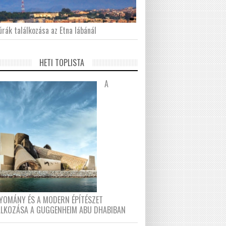
́rák találkozása az Etna lábánál
HETI TOPLISTA
A
YOMÁNY ÉS A MODERN ÉPÍTÉSZET
ÁLKOZÁSA A GUGGENHEIM ABU DHABIBAN