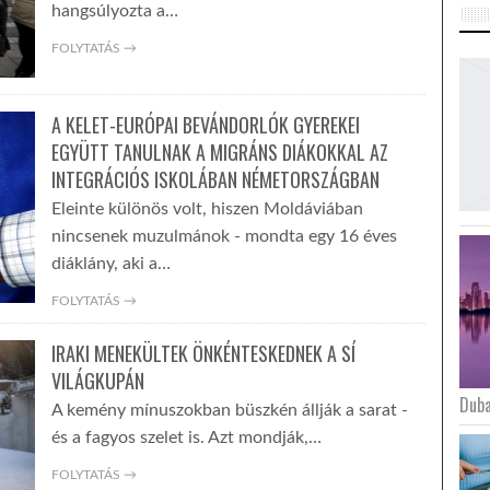
hangsúlyozta a…
FOLYTATÁS →
A KELET-EURÓPAI BEVÁNDORLÓK GYEREKEI
EGYÜTT TANULNAK A MIGRÁNS DIÁKOKKAL AZ
INTEGRÁCIÓS ISKOLÁBAN NÉMETORSZÁGBAN
Eleinte különös volt, hiszen Moldáviában
nincsenek muzulmánok - mondta egy 16 éves
diáklány, aki a…
FOLYTATÁS →
IRAKI MENEKÜLTEK ÖNKÉNTESKEDNEK A SÍ
VILÁGKUPÁN
Duba
A kemény mínuszokban büszkén állják a sarat -
és a fagyos szelet is. Azt mondják,…
FOLYTATÁS →