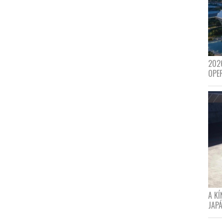
202
OPE
A K
JAPÁ