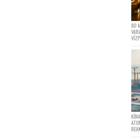
80 
VAR
VÍZ
KÍNA
ATO
REA