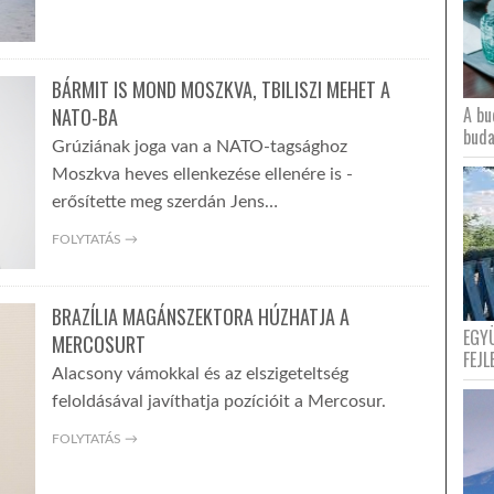
BÁRMIT IS MOND MOSZKVA, TBILISZI MEHET A
A bu
NATO-BA
buda
Grúziának joga van a NATO-tagsághoz
Moszkva heves ellenkezése ellenére is -
erősítette meg szerdán Jens…
FOLYTATÁS →
BRAZÍLIA MAGÁNSZEKTORA HÚZHATJA A
EGY
MERCOSURT
FEJL
Alacsony vámokkal és az elszigeteltség
feloldásával javíthatja pozícióit a Mercosur.
FOLYTATÁS →