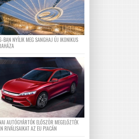
6-BAN NYÍLIK MEG SANGHAJ ÚJ IKONIKUS
RAHÁZA
ÍNAI AUTÓGYÁRTÓK ELŐSZÖR MEGELŐZTÉK
N RIVÁLISAIKAT AZ EU PIACÁN