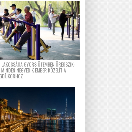
A LAKOSSÁGA GYORS ÜTEMBEN ÖREGSZIK:
 MINDEN NEGYEDIK EMBER KÖZELÍT A
GDÍJKORHOZ