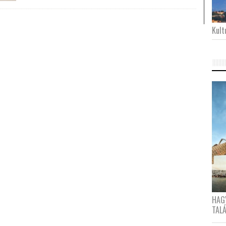
Kultu
HAG
TAL