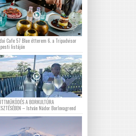
dai Cafe 57 Blue étterem 6. a Tripadvisor
pesti listáján
ÜTTMŰKÖDÉS A BORKULTÚRA
ESZTÉSÉBEN – István Nádor Borlovagrend