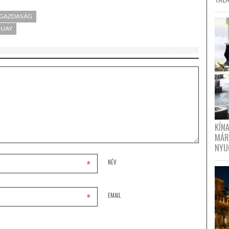
- GAZDASÁG
UAY
KÍN
MÁR
NYU
*
NÉV
*
EMAIL