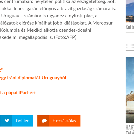
os centrumában: helytelen politika az elszigeteltség. Sőt,
cokkal lehet igazán előnyös a brazil gazdaság számára is.
 Uruguay – számára is ugyanez a nyitott piac, a
álózatok elérése kínálhat jobb kilátásokat. A Mercosur
Kultu
u, Kolumbia és Mexikó alkotta csendes-óceáni
skedelmi megállapodás is. (Fotó:AFP)
t”
egy iráni diplomatát Uruguayból
t a pápai iPad-ért
Twitter
Hozzászólás
HAG
TAL