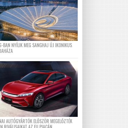
6-BAN NYÍLIK MEG SANGHAJ ÚJ IKONIKUS
RAHÁZA
ÍNAI AUTÓGYÁRTÓK ELŐSZÖR MEGELŐZTÉK
N RIVÁLISAIKAT AZ EU PIACÁN