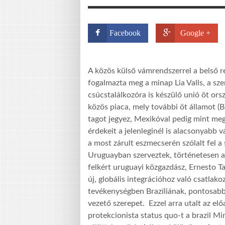
Facebook
Google +
A közös külső vámrendszerrel a belső r
fogalmazta meg a minap Lia Valls, a sze
csúcstalálkozóra is készülő unió öt ors
közös piaca, mely további öt államot (Bo
tagot jegyez, Mexikóval pedig mint meg
érdekeit a jelenleginél is alacsonyabb v
a most zárult eszmecserén szólalt fel a
Uruguayban szerveztek, történetesen a
felkért uruguayi közgazdász, Ernesto T
új, globális integrációhoz való csatla
tevékenységben Brazíliának, pontosabba
vezető szerepet. Ezzel arra utalt az el
protekcionista status quo-t a brazil Mi