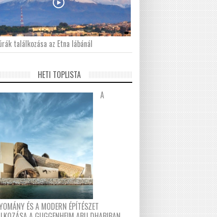
́rák találkozása az Etna lábánál
HETI TOPLISTA
A
YOMÁNY ÉS A MODERN ÉPÍTÉSZET
ÁLKOZÁSA A GUGGENHEIM ABU DHABIBAN