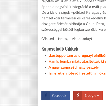
rájöttek az üzleti élet e különösen font
éppen a nagyfokú integráció a nyílt pia
De a kis országok –például Paraguay és
nemzetközi termelési és kereskedelmi h
elszigetelődését oldhatja a Chile, Per
szövetséggel kötött legkorszerűbb kere
(Visited 1 times, 1 visits today)
Kapcsolódó Cikkek
„Lestoppoltam az uruguayi elnökö
Hamis bomba miatt utasítottak ki 
A nagy szomszéd nagy veszély
Ismeretlen jótevő fizetett millióka
Facebook
Google +