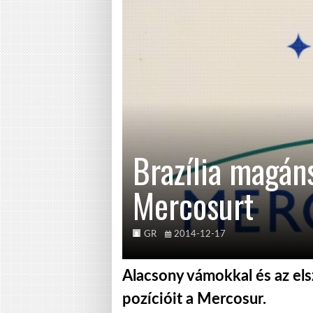
Brazília magán
Mercosurt
GR
2014-12-17
Alacsony vámokkal és az elsz
pozícióit a Mercosur.