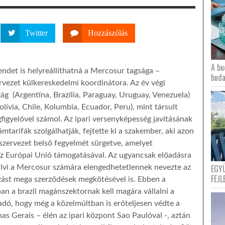
Twitter
Hozzászólás
A bu
endet is helyreállíthatná a Mercosur tagsága –
buda
rvezet külkereskedelmi koordinátora. Az év végi
zág (Argentína, Brazília, Paraguay, Uruguay, Venezuela)
lívia, Chile, Kolumbia, Ecuador, Peru), mint társult
figyelővel számol. Az ipari versenyképesség javításának
ámtarifák szolgálhatják, fejtette ki a szakember, aki azon
 szervezet belső fegyelmét sürgetve, amelyet
z Európai Unió támogatásával. Az ugyancsak előadásra
EGY
alvi a Mercosur számára elengedhetetlennek nevezte az
FEJL
kozást mega szerződések megkötésével is. Ebben a
n a brazil magánszektornak kell magára vállalni a
őadó, hogy még a közelmúltban is erőteljesen védte a
nas Gerais – élén az ipari központ Sao Paulóval -, aztán