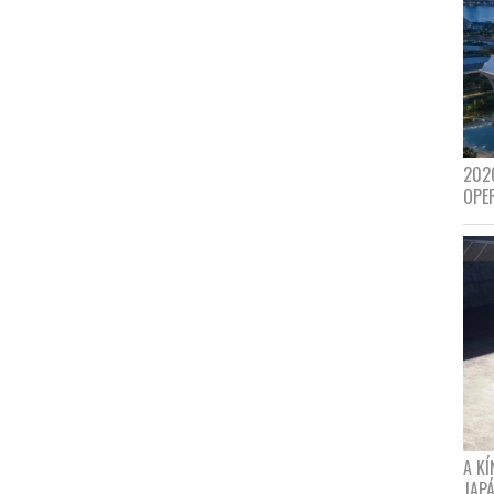
202
OPE
A K
JAPÁ