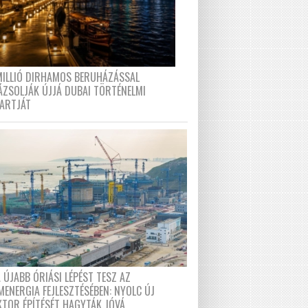
MILLIÓ DIRHAMOS BERUHÁZÁSSAL
ÁZSOLJÁK ÚJJÁ DUBAI TÖRTÉNELMI
PARTJÁT
 ÚJABB ÓRIÁSI LÉPÉST TESZ AZ
MENERGIA FEJLESZTÉSÉBEN: NYOLC ÚJ
KTOR ÉPÍTÉSÉT HAGYTÁK JÓVÁ