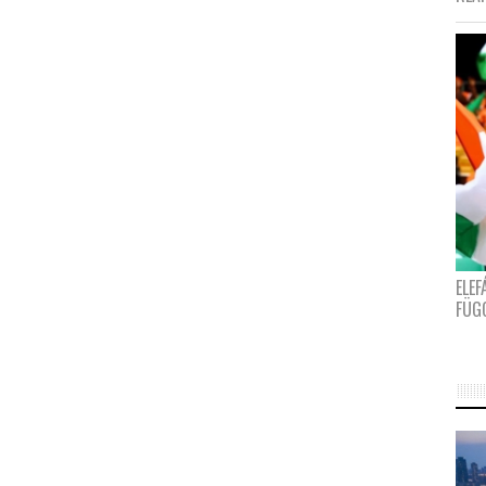
ELE
FÜG