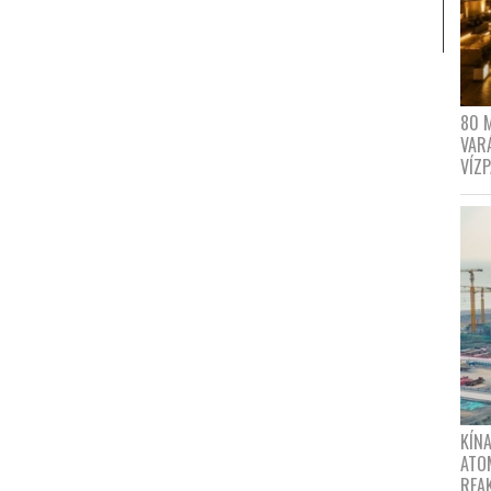
80 
VAR
VÍZ
KÍNA
ATO
REA