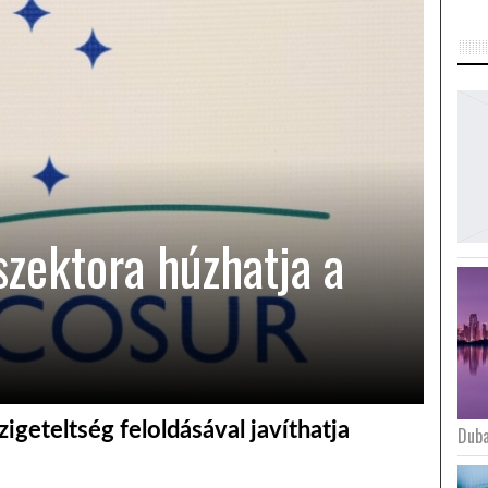
szektora húzhatja a
igeteltség feloldásával javíthatja
Duba