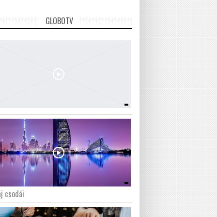
GLOBOTV
j csodái